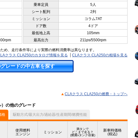
乗車定員
5人
シート配列
2列
ミッション
コラム7AT
ドア数
4ドア
最低地上高
105mm
000rpm
最高出力
211ps/5500rpm
のため、走行条件等により実際の燃料消費率は異なります。
CLAクラス CLA250のカタログ情報を見る
CLAクラス CLA250の相場を見る
のグレードの中古車を探す
CLAクラス CLA250の燃費・トップヘ
デル）の他のグレード
価格
駆動方式/最大出力/過給器/生産期間/燃費性能
満タンで
使用燃料
新車時価格
ミッション
どこまで走る？
エンジン
(税込)
(燃費xタンク容量)