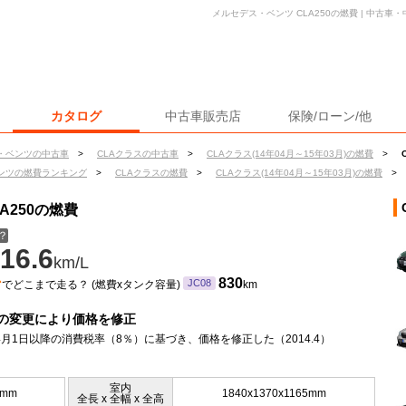
メルセデス・ベンツ CLA250の燃費 | 中古
カタログ
中古車販売店
保険/ローン/他
・ベンツの中古車
>
CLAクラスの中古車
>
CLAクラス(14年04月～15年03月)の燃費
>
ンツの燃費ランキング
>
CLAクラスの燃費
>
CLAクラス(14年04月～15年03月)の燃費
>
A250の燃費
？
16.6
km/L
ン
830
JC08
でどこまで走る？ (燃費xタンク容量)
km
の変更により価格を修正
年4月1日以降の消費税率（8％）に基づき、価格を修正した（2014.4）
室内
0mm
1840x1370x1165mm
全長 x 全幅 x 全高