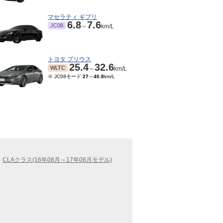
マセラティ ギブリ
6.8
7.6
JC08
～
km/L
トヨタ プリウス
25.4
32.6
WLTC
～
km/L
※ JC08モード
27
～
40.8
km/L
CLAクラス(16年08月～17年06月モデル)