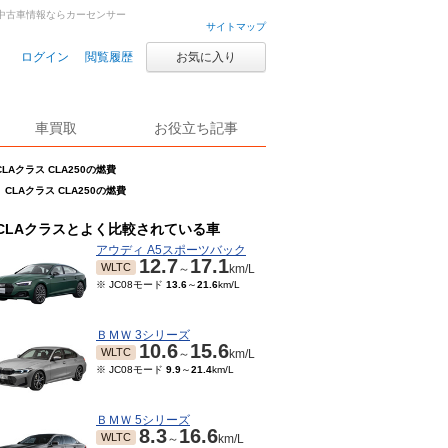
車・中古車情報ならカーセンサー
サイトマップ
ログイン
閲覧履歴
お気に入り
車買取
お役立ち記事
CLAクラス CLA250の燃費
CLAクラス CLA250の燃費
CLAクラスとよく比較されている車
アウディ A5スポーツバック
12.7
17.1
WLTC
～
km/L
※ JC08モード
13.6
～
21.6
km/L
ＢＭＷ 3シリーズ
10.6
15.6
WLTC
～
km/L
※ JC08モード
9.9
～
21.4
km/L
ＢＭＷ 5シリーズ
8.3
16.6
WLTC
～
km/L