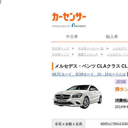
{
中古車
輸入車
中古車トップ
>
中古車メーカー一覧
>
メルセデス
中古車トップ
>
燃費ランキング
>
メルセデス・ベ
メルセデス・ベンツ CLAクラス CL
WLTCモード、JC08モード、10・15モードとは
JC08
満タ
消費税
2014
全長 x 全幅 x 全高
4685x1780x143