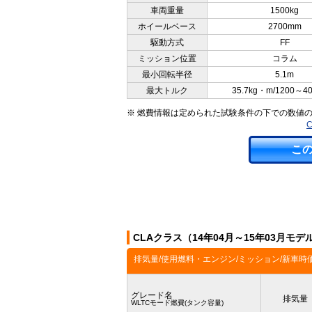
車両重量
1500kg
ホイールベース
2700mm
駆動方式
FF
ミッション位置
コラム
最小回転半径
5.1m
最大トルク
35.7kg・m/1200～4
※ 燃費情報は定められた試験条件の下での数値
こ
CLAクラス（14年04月～15年03月モ
排気量/使用燃料・エンジン/ミッション/新車時
グレード名
排気量
WLTCモード燃費(タンク容量)