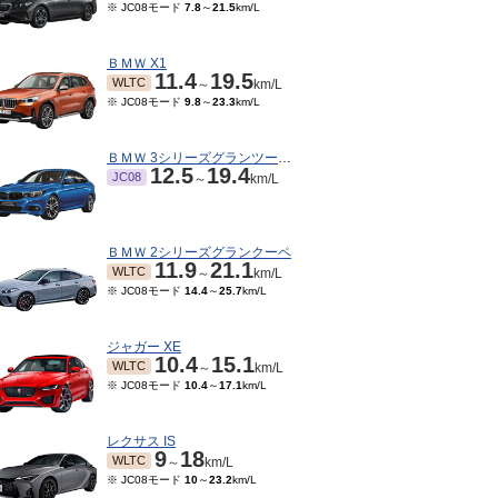
※ JC08モード
7.8
～
21.5
km/L
ＢＭＷ X1
11.4
19.5
WLTC
～
km/L
※ JC08モード
9.8
～
23.3
km/L
ＢＭＷ 3シリーズグランツーリスモ
12.5
19.4
JC08
～
km/L
ＢＭＷ 2シリーズグランクーペ
11.9
21.1
WLTC
～
km/L
※ JC08モード
14.4
～
25.7
km/L
ジャガー XE
10.4
15.1
WLTC
～
km/L
※ JC08モード
10.4
～
17.1
km/L
レクサス IS
9
18
WLTC
～
km/L
※ JC08モード
10
～
23.2
km/L