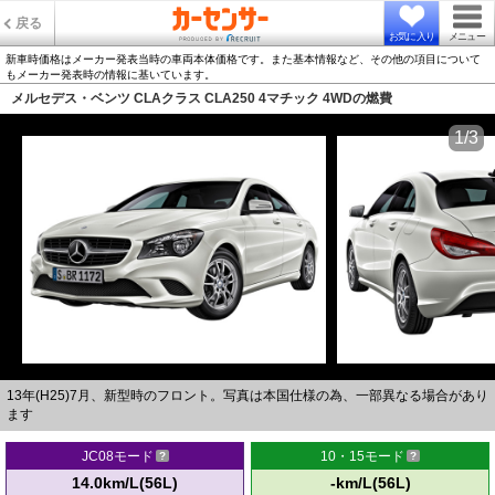
戻る
お気に入り
メニュー
新車時価格はメーカー発表当時の車両本体価格です。また基本情報など、その他の項目について
もメーカー発表時の情報に基いています。
メルセデス・ベンツ CLAクラス CLA250 4マチック 4WDの燃費
1/3
13年(H25)7月、新型時のフロント。写真は本国仕様の為、一部異なる場合があり
ます
JC08モード
10・15モード
14.0km/L(56L)
-km/L(56L)