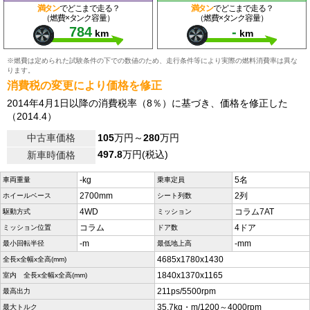
満タン
でどこまで走る？
満タン
でどこまで走る？
（燃費×タンク容量）
（燃費×タンク容量）
784
-
km
km
※燃費は定められた試験条件の下での数値のため、走行条件等により実際の燃料消費率は異な
ります。
消費税の変更により価格を修正
2014年4月1日以降の消費税率（8％）に基づき、価格を修正した
（2014.4）
中古車価格
105
万円～
280
万円
497.8
万円(税込)
新車時価格
-kg
5名
車両重量
乗車定員
2700mm
2列
ホイールベース
シート列数
4WD
コラム7AT
駆動方式
ミッション
コラム
4ドア
ミッション位置
ドア数
-m
-mm
最小回転半径
最低地上高
4685x1780x1430
全長x全幅x全高(mm)
1840x1370x1165
室内 全長x全幅x全高(mm)
211ps/5500rpm
最高出力
35.7kg・m/1200～4000rpm
最大トルク