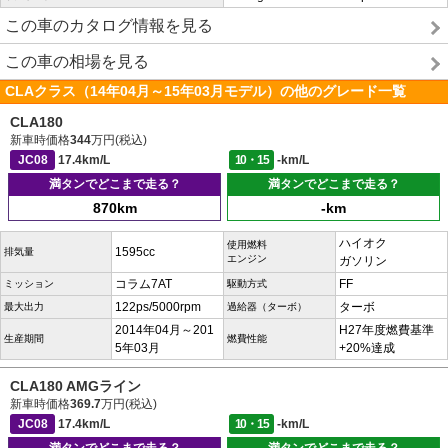
この車のカタログ情報を見る
この車の相場を見る
CLAクラス（14年04月～15年03月モデル）の他のグレード一覧
CLA180
新車時価格
344
万円(税込)
JC08
17.4km/L
10・15
-km/L
満タンでどこまで走る？
満タンでどこまで走る？
870km
-km
ハイオク
使用燃料
1595cc
排気量
エンジン
ガソリン
コラム7AT
FF
ミッション
駆動方式
122ps/5000rpm
ターボ
最大出力
過給器（ターボ）
2014年04月～201
H27年度燃費基準
生産期間
燃費性能
5年03月
+20%達成
CLA180 AMGライン
新車時価格
369.7
万円(税込)
JC08
17.4km/L
10・15
-km/L