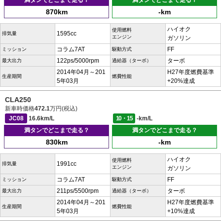
満タンでどこまで走る？
満タンでどこまで走る？
870km
-km
ハイオク
使用燃料
1595cc
排気量
エンジン
ガソリン
コラム7AT
FF
ミッション
駆動方式
122ps/5000rpm
ターボ
最大出力
過給器（ターボ）
2014年04月～201
H27年度燃費基準
生産期間
燃費性能
5年03月
+20%達成
CLA250
新車時価格
472.1
万円(税込)
JC08
16.6km/L
10・15
-km/L
満タンでどこまで走る？
満タンでどこまで走る？
830km
-km
ハイオク
使用燃料
1991cc
排気量
エンジン
ガソリン
コラム7AT
FF
ミッション
駆動方式
211ps/5500rpm
ターボ
最大出力
過給器（ターボ）
2014年04月～201
H27年度燃費基準
生産期間
燃費性能
5年03月
+10%達成