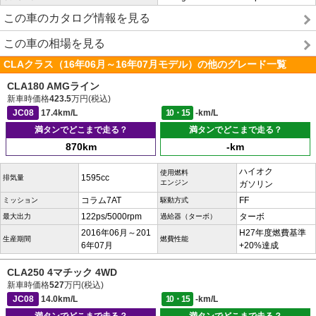
この車のカタログ情報を見る
この車の相場を見る
CLAクラス（16年06月～16年07月モデル）の他のグレード一覧
CLA180 AMGライン
新車時価格
423.5
万円(税込)
JC08
17.4km/L
10・15
-km/L
満タンでどこまで走る？
満タンでどこまで走る？
870km
-km
ハイオク
使用燃料
1595cc
排気量
エンジン
ガソリン
コラム7AT
FF
ミッション
駆動方式
122ps/5000rpm
ターボ
最大出力
過給器（ターボ）
2016年06月～201
H27年度燃費基準
生産期間
燃費性能
6年07月
+20%達成
CLA250 4マチック 4WD
新車時価格
527
万円(税込)
JC08
14.0km/L
10・15
-km/L