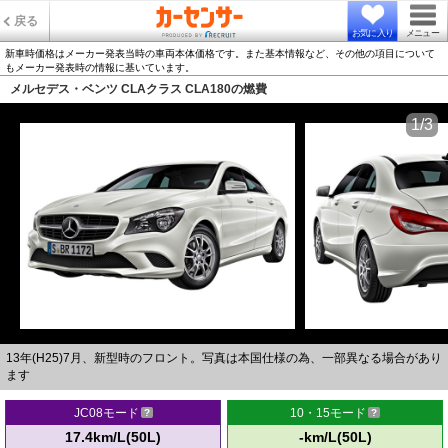
戻る
お気に入り
メニュー
新車時価格はメーカー発表当時の車両本体価格です。また基本情報など、その他の項目について
もメーカー発表時の情報に基いています。
メルセデス・ベンツ CLAクラス CLA180の燃費
1/3
13年(H25)7月、新型時のフロント。写真は本国仕様の為、一部異なる場合があり
ます
JC08モード
10・15モード
17.4km/L(50L)
-km/L(50L)