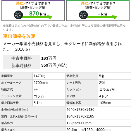
満タン
でどこまで走る？
満タン
でどこまで走る？
（燃費×タンク容量）
（燃費×タンク容量）
870
-
km
km
※燃費は定められた試験条件の下での数値のため、走行条件等により実際の燃料消費率は異な
ります。
車両価格を改定
メーカー希望小売価格を見直し、全グレードに新価格が適用され
た。（2016.6）
中古車価格
163
万円
359
万円(税込)
新車時価格
1470kg
5名
車両重量
乗車定員
2700mm
2列
ホイールベース
シート列数
FF
コラム7AT
駆動方式
ミッション
コラム
4ドア
ミッション位置
ドア数
5.1m
105mm
最小回転半径
最低地上高
4640x1780x1430
全長x全幅x全高(mm)
1840x1370x1165
室内 全長x全幅x全高(mm)
122ps/5000rpm
最高出力
20.4kg・m/1250～4000rpm
最大トルク