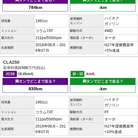
満タンでどこまで走る？
満タンでどこまで走る？
784km
-km
ハイオク
使用燃料
1991cc
排気量
エンジン
ガソリン
コラム7AT
4WD
ミッション
駆動方式
211ps/5500rpm
ターボ
最大出力
過給器（ターボ）
2016年06月～201
H27年度燃費基準
生産期間
燃費性能
6年07月
+5%達成
CLA250
新車時価格
506
万円(税込)
JC08
16.6km/L
10・15
-km/L
満タンでどこまで走る？
満タンでどこまで走る？
830km
-km
ハイオク
使用燃料
1991cc
排気量
エンジン
ガソリン
コラム7AT
FF
ミッション
駆動方式
211ps/5500rpm
ターボ
最大出力
過給器（ターボ）
2016年06月～201
H27年度燃費基準
生産期間
燃費性能
6年07月
+10%達成