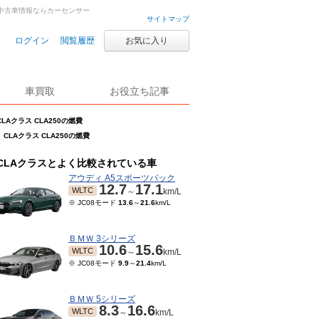
車・中古車情報ならカーセンサー
サイトマップ
ログイン
閲覧履歴
お気に入り
車買取
お役立ち記事
CLAクラス CLA250の燃費
CLAクラス CLA250の燃費
CLAクラスとよく比較されている車
アウディ A5スポーツバック
12.7
17.1
WLTC
～
km/L
※ JC08モード
13.6
～
21.6
km/L
ＢＭＷ 3シリーズ
10.6
15.6
WLTC
～
km/L
※ JC08モード
9.9
～
21.4
km/L
ＢＭＷ 5シリーズ
8.3
16.6
WLTC
～
km/L