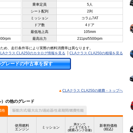
乗車定員
5人
シート配列
2列
ミッション
コラム7AT
ドア数
4ドア
最低地上高
105mm
000rpm
最高出力
211ps/5500rpm
のため、走行条件等により実際の燃料消費率は異なります。
CLAクラス CLA250のカタログ情報を見る
CLAクラス CLA250の相場を見る
のグレードの中古車を探す
CLAクラス CLA250の燃費・トップヘ
デル）の他のグレード
価格
駆動方式/最大出力/過給器/生産期間/燃費性能
満タンで
使用燃料
新車時価格
ミッション
どこまで走る？
エンジン
(税込)
(燃費xタンク容量)