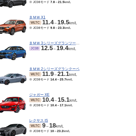
※ JC08モード
7.8
～
21.5
km/L
ＢＭＷ X1
11.4
19.5
WLTC
～
km/L
※ JC08モード
9.8
～
23.3
km/L
ＢＭＷ 3シリーズグランツーリスモ
12.5
19.4
JC08
～
km/L
ＢＭＷ 2シリーズグランクーペ
11.9
21.1
WLTC
～
km/L
※ JC08モード
14.4
～
25.7
km/L
ジャガー XE
10.4
15.1
WLTC
～
km/L
※ JC08モード
10.4
～
17.1
km/L
レクサス IS
9
18
WLTC
～
km/L
※ JC08モード
10
～
23.2
km/L