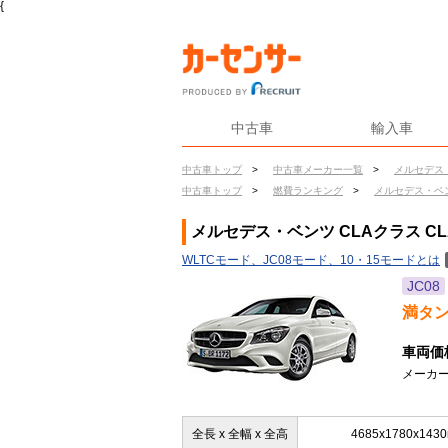
{
中古車
輸入車
中古車トップ
>
中古車メーカー一覧
>
メルセデス
中古車トップ
>
燃費ランキング
>
メルセデス・ベ
メルセデス・ベンツ CLAクラス CL
WLTCモード、JC08モード、10・15モードとは
JC08
満タ
車両価
メーカー
全長 x 全幅 x 全高
4685x1780x143