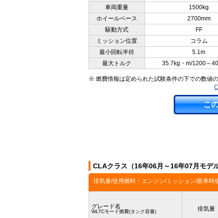
車両重量
1500kg
ホイールベース
2700mm
駆動方式
FF
ミッション位置
コラム
最小回転半径
5.1m
最大トルク
35.7kg・m/1200～4
※ 燃費情報は定められた試験条件の下での数値
こ
CLAクラス（16年06月～16年07月モ
排気量/使用燃料・エンジン/ミッション/新車時
グレード名
排気量
WLTCモード燃費(タンク容量)