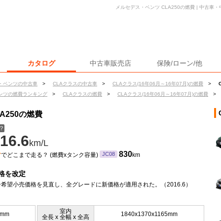
メルセデス・ベンツ CLA250の燃費 | 中古
カタログ
中古車販売店
保険/ローン/他
・ベンツの中古車
>
CLAクラスの中古車
>
CLAクラス(16年06月～16年07月)の燃費
>
ンツの燃費ランキング
>
CLAクラスの燃費
>
CLAクラス(16年06月～16年07月)の燃費
>
A250の燃費
？
16.6
km/L
ン
830
JC08
でどこまで走る？ (燃費xタンク容量)
km
格を改定
希望小売価格を見直し、全グレードに新価格が適用された。（2016.6）
室内
0mm
1840x1370x1165mm
全長 x 全幅 x 全高