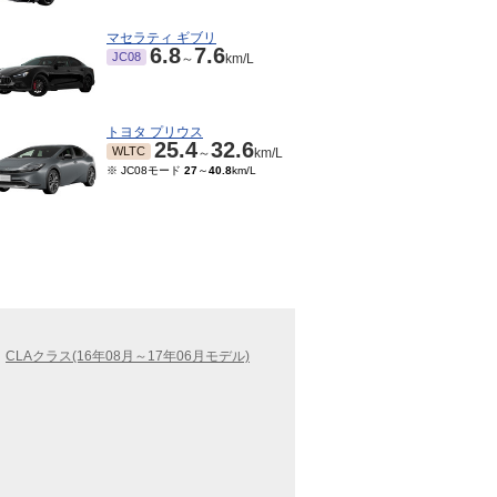
マセラティ ギブリ
6.8
7.6
JC08
～
km/L
トヨタ プリウス
25.4
32.6
WLTC
～
km/L
※ JC08モード
27
～
40.8
km/L
CLAクラス(16年08月～17年06月モデル)