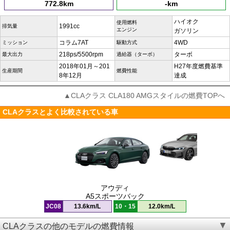
772.8km
-km
ハイオク
使用燃料
1991cc
排気量
エンジン
ガソリン
コラム7AT
4WD
ミッション
駆動方式
218ps/5500rpm
ターボ
最大出力
過給器（ターボ）
2018年01月～201
H27年度燃費基準
生産期間
燃費性能
8年12月
達成
▲CLAクラス CLA180 AMGスタイルの燃費TOPへ
CLAクラスとよく比較されている車
アウディ
A5スポーツバック
JC08
13.6km/L
10・15
12.0km/L
CLAクラスの他のモデルの燃費情報