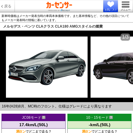
戻る
お気に入り
メニュー
新車時価格はメーカー発表当時の車両本体価格です。また基本情報など、その他の項目について
もメーカー発表時の情報に基いています。
メルセデス・ベンツ CLAクラス CLA180 AMGスタイルの燃費
1/3
16年(H28)8月、MC時のフロント。仕様はグレードにより異なります
JC08モード
10・15モード
17.4km/L(50L)
-km/L(50L)
満タン
でどこまで走る？
満タン
でどこまで走る？