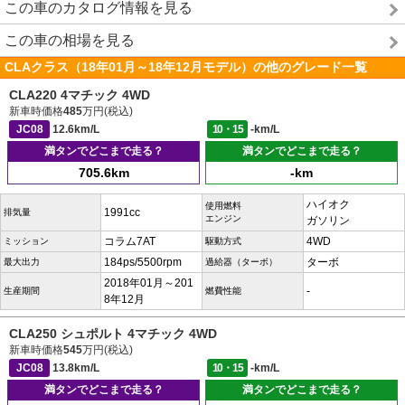
この車のカタログ情報を見る
この車の相場を見る
CLAクラス（18年01月～18年12月モデル）の他のグレード一覧
CLA220 4マチック 4WD
新車時価格
485
万円(税込)
JC08
12.6km/L
10・15
-km/L
満タンでどこまで走る？
満タンでどこまで走る？
705.6km
-km
ハイオク
使用燃料
1991cc
排気量
エンジン
ガソリン
コラム7AT
4WD
ミッション
駆動方式
184ps/5500rpm
ターボ
最大出力
過給器（ターボ）
2018年01月～201
-
生産期間
燃費性能
8年12月
CLA250 シュポルト 4マチック 4WD
新車時価格
545
万円(税込)
JC08
13.8km/L
10・15
-km/L
満タンでどこまで走る？
満タンでどこまで走る？