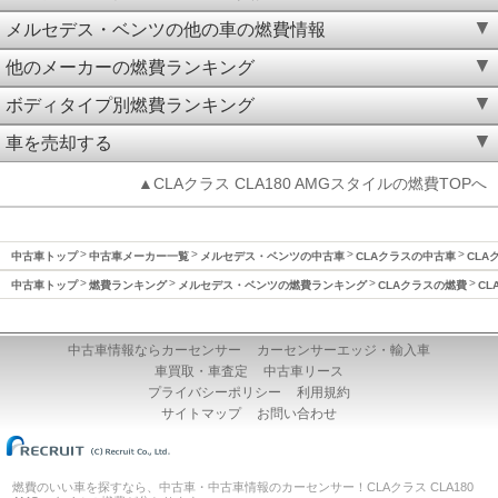
メルセデス・ベンツの他の車の燃費情報
他のメーカーの燃費ランキング
ボディタイプ別燃費ランキング
車を売却する
▲CLAクラス CLA180 AMGスタイルの燃費TOPへ
中古車トップ
中古車メーカー一覧
メルセデス・ベンツの中古車
CLAクラスの中古車
CLA
中古車トップ
燃費ランキング
メルセデス・ベンツの燃費ランキング
CLAクラスの燃費
CL
中古車情報ならカーセンサー
カーセンサーエッジ・輸入車
車買取・車査定
中古車リース
プライバシーポリシー
利用規約
サイトマップ
お問い合わせ
燃費のいい車を探すなら、中古車・中古車情報のカーセンサー！CLAクラス CLA180