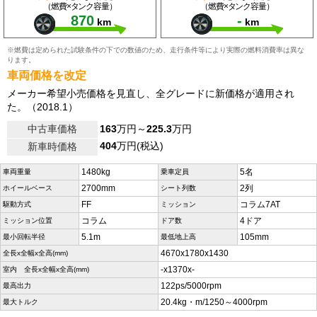
（燃費×タンク容量）
（燃費×タンク容量）
870
-
km
km
※燃費は定められた試験条件の下での数値のため、走行条件等により実際の燃料消費率は異な
ります。
車両価格を改定
メーカー希望小売価格を見直し、全グレードに新価格が適用され
た。（2018.1）
中古車価格
163
万円～
225.3
万円
404
万円(税込)
新車時価格
1480kg
5名
車両重量
乗車定員
2700mm
2列
ホイールベース
シート列数
FF
コラム7AT
駆動方式
ミッション
コラム
4ドア
ミッション位置
ドア数
5.1m
105mm
最小回転半径
最低地上高
4670x1780x1430
全長x全幅x全高(mm)
-x1370x-
室内 全長x全幅x全高(mm)
122ps/5000rpm
最高出力
20.4kg・m/1250～4000rpm
最大トルク