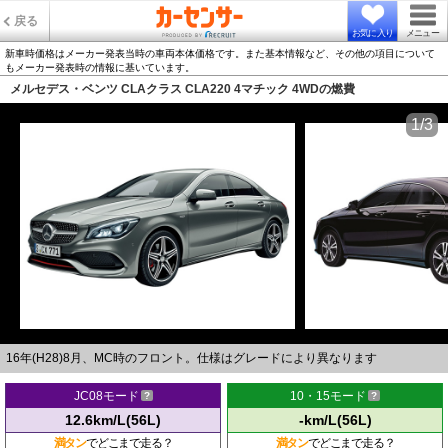
戻る
お気に入り
メニュー
新車時価格はメーカー発表当時の車両本体価格です。また基本情報など、その他の項目について
もメーカー発表時の情報に基いています。
メルセデス・ベンツ CLAクラス CLA220 4マチック 4WDの燃費
1/3
16年(H28)8月、MC時のフロント。仕様はグレードにより異なります
JC08モード
10・15モード
12.6km/L(56L)
-km/L(56L)
満タン
でどこまで走る？
満タン
でどこまで走る？