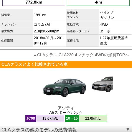
772.8km
-km
ハイオク
使用燃料
1991cc
排気量
エンジン
ガソリン
コラム7AT
4WD
ミッション
駆動方式
218ps/5500rpm
ターボ
最大出力
過給器（ターボ）
2018年01月～201
H27年度燃費基準
生産期間
燃費性能
8年12月
達成
▲CLAクラス CLA220 4マチック 4WDの燃費TOPへ
CLAクラスとよく比較されている車
アウディ
A5スポーツバック
JC08
13.6km/L
10・15
12.0km/L
CLAクラスの他のモデルの燃費情報