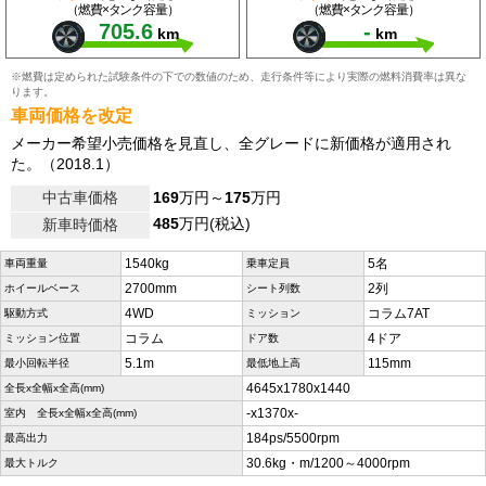
（燃費×タンク容量）
（燃費×タンク容量）
705.6
-
km
km
※燃費は定められた試験条件の下での数値のため、走行条件等により実際の燃料消費率は異な
ります。
車両価格を改定
メーカー希望小売価格を見直し、全グレードに新価格が適用され
た。（2018.1）
中古車価格
169
万円～
175
万円
485
万円(税込)
新車時価格
1540kg
5名
車両重量
乗車定員
2700mm
2列
ホイールベース
シート列数
4WD
コラム7AT
駆動方式
ミッション
コラム
4ドア
ミッション位置
ドア数
5.1m
115mm
最小回転半径
最低地上高
4645x1780x1440
全長x全幅x全高(mm)
-x1370x-
室内 全長x全幅x全高(mm)
184ps/5500rpm
最高出力
30.6kg・m/1200～4000rpm
最大トルク