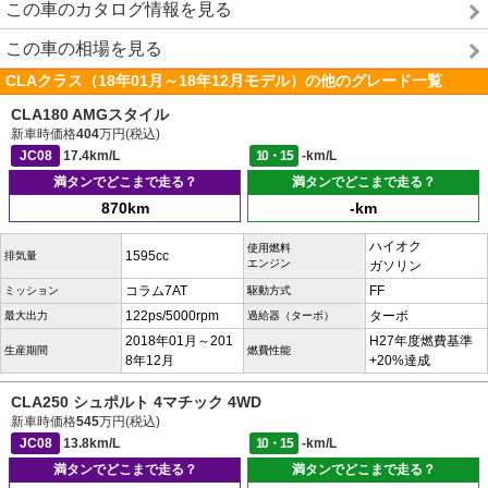
この車のカタログ情報を見る
この車の相場を見る
CLAクラス（18年01月～18年12月モデル）の他のグレード一覧
CLA180 AMGスタイル
新車時価格
404
万円(税込)
JC08
17.4km/L
10・15
-km/L
満タンでどこまで走る？
満タンでどこまで走る？
870km
-km
ハイオク
使用燃料
1595cc
排気量
エンジン
ガソリン
コラム7AT
FF
ミッション
駆動方式
122ps/5000rpm
ターボ
最大出力
過給器（ターボ）
2018年01月～201
H27年度燃費基準
生産期間
燃費性能
8年12月
+20%達成
CLA250 シュポルト 4マチック 4WD
新車時価格
545
万円(税込)
JC08
13.8km/L
10・15
-km/L
満タンでどこまで走る？
満タンでどこまで走る？