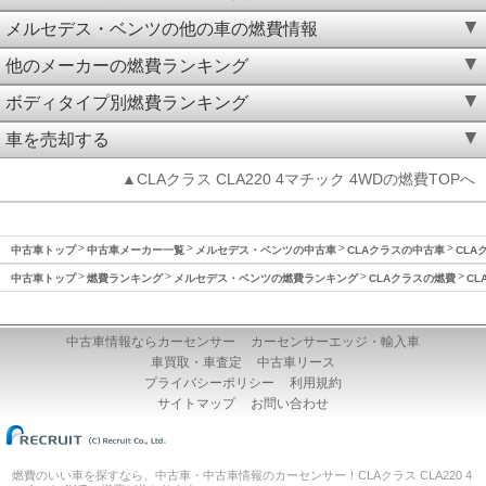
メルセデス・ベンツの他の車の燃費情報
他のメーカーの燃費ランキング
ボディタイプ別燃費ランキング
車を売却する
▲CLAクラス CLA220 4マチック 4WDの燃費TOPへ
中古車トップ
中古車メーカー一覧
メルセデス・ベンツの中古車
CLAクラスの中古車
CLA
中古車トップ
燃費ランキング
メルセデス・ベンツの燃費ランキング
CLAクラスの燃費
CL
中古車情報ならカーセンサー
カーセンサーエッジ・輸入車
車買取・車査定
中古車リース
プライバシーポリシー
利用規約
サイトマップ
お問い合わせ
燃費のいい車を探すなら、中古車・中古車情報のカーセンサー！CLAクラス CLA220 4