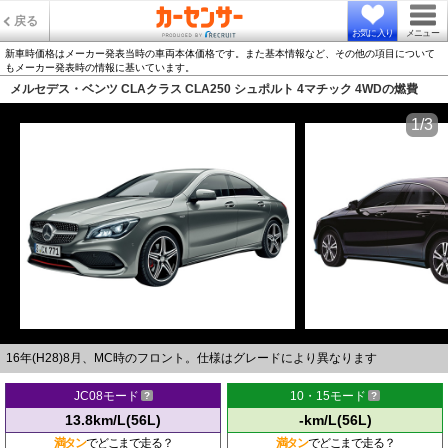
戻る
お気に入り
メニュー
新車時価格はメーカー発表当時の車両本体価格です。また基本情報など、その他の項目について
もメーカー発表時の情報に基いています。
メルセデス・ベンツ CLAクラス CLA250 シュポルト 4マチック 4WDの燃費
1/3
16年(H28)8月、MC時のフロント。仕様はグレードにより異なります
JC08モード
10・15モード
13.8km/L(56L)
-km/L(56L)
満タン
でどこまで走る？
満タン
でどこまで走る？