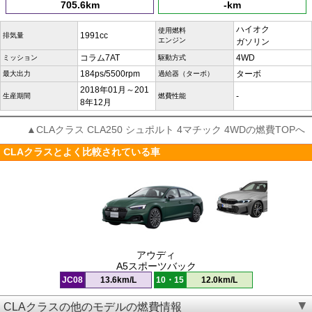
705.6km
-km
ハイオク
使用燃料
1991cc
排気量
エンジン
ガソリン
コラム7AT
4WD
ミッション
駆動方式
184ps/5500rpm
ターボ
最大出力
過給器（ターボ）
2018年01月～201
-
生産期間
燃費性能
8年12月
▲CLAクラス CLA250 シュポルト 4マチック 4WDの燃費TOPへ
CLAクラスとよく比較されている車
アウディ
A5スポーツバック
JC08
13.6km/L
10・15
12.0km/L
CLAクラスの他のモデルの燃費情報