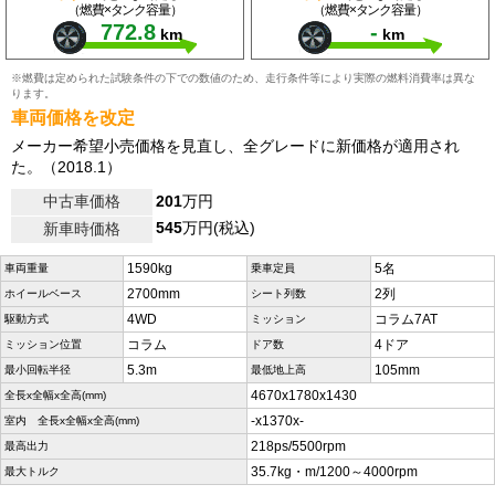
（燃費×タンク容量）
（燃費×タンク容量）
772.8
-
km
km
※燃費は定められた試験条件の下での数値のため、走行条件等により実際の燃料消費率は異な
ります。
車両価格を改定
メーカー希望小売価格を見直し、全グレードに新価格が適用され
た。（2018.1）
中古車価格
201
万円
545
万円(税込)
新車時価格
1590kg
5名
車両重量
乗車定員
2700mm
2列
ホイールベース
シート列数
4WD
コラム7AT
駆動方式
ミッション
コラム
4ドア
ミッション位置
ドア数
5.3m
105mm
最小回転半径
最低地上高
4670x1780x1430
全長x全幅x全高(mm)
-x1370x-
室内 全長x全幅x全高(mm)
218ps/5500rpm
最高出力
35.7kg・m/1200～4000rpm
最大トルク