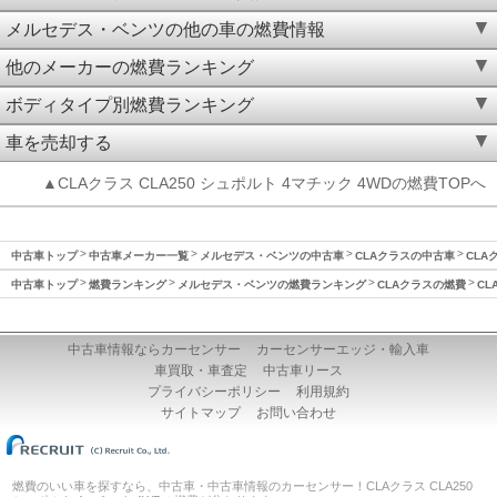
メルセデス・ベンツの他の車の燃費情報
他のメーカーの燃費ランキング
ボディタイプ別燃費ランキング
車を売却する
▲CLAクラス CLA250 シュポルト 4マチック 4WDの燃費TOPへ
中古車トップ
中古車メーカー一覧
メルセデス・ベンツの中古車
CLAクラスの中古車
CLA
中古車トップ
燃費ランキング
メルセデス・ベンツの燃費ランキング
CLAクラスの燃費
CL
中古車情報ならカーセンサー
カーセンサーエッジ・輸入車
車買取・車査定
中古車リース
プライバシーポリシー
利用規約
サイトマップ
お問い合わせ
燃費のいい車を探すなら、中古車・中古車情報のカーセンサー！CLAクラス CLA250