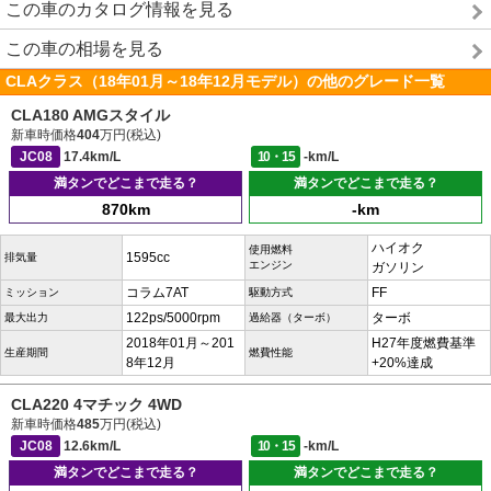
この車のカタログ情報を見る
この車の相場を見る
CLAクラス（18年01月～18年12月モデル）の他のグレード一覧
CLA180 AMGスタイル
新車時価格
404
万円(税込)
JC08
17.4km/L
10・15
-km/L
満タンでどこまで走る？
満タンでどこまで走る？
870km
-km
ハイオク
使用燃料
1595cc
排気量
エンジン
ガソリン
コラム7AT
FF
ミッション
駆動方式
122ps/5000rpm
ターボ
最大出力
過給器（ターボ）
2018年01月～201
H27年度燃費基準
生産期間
燃費性能
8年12月
+20%達成
CLA220 4マチック 4WD
新車時価格
485
万円(税込)
JC08
12.6km/L
10・15
-km/L
満タンでどこまで走る？
満タンでどこまで走る？