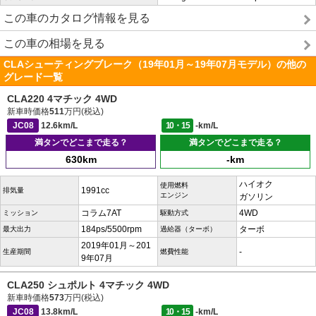
この車のカタログ情報を見る
この車の相場を見る
CLAシューティングブレーク（19年01月～19年07月モデル）の他の
グレード一覧
CLA220 4マチック 4WD
新車時価格
511
万円(税込)
JC08
12.6km/L
10・15
-km/L
満タンでどこまで走る？
満タンでどこまで走る？
630km
-km
ハイオク
使用燃料
1991cc
排気量
エンジン
ガソリン
コラム7AT
4WD
ミッション
駆動方式
184ps/5500rpm
ターボ
最大出力
過給器（ターボ）
2019年01月～201
-
生産期間
燃費性能
9年07月
CLA250 シュポルト 4マチック 4WD
新車時価格
573
万円(税込)
JC08
13.8km/L
10・15
-km/L