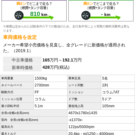
満タン
でどこまで走る？
満タン
でどこまで走る？
（燃費×タンク容量）
（燃費×タンク容量）
810
-
km
km
※燃費は定められた試験条件の下での数値のため、走行条件等により実際の燃料消費率は異な
ります。
車両価格を改定
メーカー希望小売価格を見直し、全グレードに新価格が適用され
た。（2019.1）
中古車価格
165
万円～
192.1
万円
428
万円(税込)
新車時価格
1500kg
5名
車両重量
乗車定員
2700mm
2列
ホイールベース
シート列数
FF
コラム7AT
駆動方式
ミッション
コラム
5ドア
ミッション位置
ドア数
5.1m
105mm
最小回転半径
最低地上高
4670x1780x1435
全長x全幅x全高(mm)
-x1370x-
室内 全長x全幅x全高(mm)
122ps/5000rpm
最高出力
20.4kg・m/1250～4000rpm
最大トルク