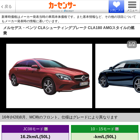
戻る
お気に入り
メニュー
新車時価格はメーカー発表当時の車両本体価格です。また基本情報など、その他の項目について
もメーカー発表時の情報に基いています。
メルセデス・ベンツ CLAシューティングブレーク CLA180 AMGスタイルの燃
費
1/2
16年(H28)8月、MC時のフロント。仕様はグレードにより異なります
JC08モード
10・15モード
16.2km/L(50L)
-km/L(50L)