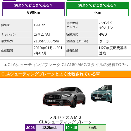
満タンでどこまで走る？
満タンでどこまで走る？
690km
-km
ハイオク
使用燃料
1991cc
排気量
エンジン
ガソリン
コラム7AT
4WD
ミッション
駆動方式
218ps/5500rpm
ターボ
最大出力
過給器（ターボ）
2019年01月～201
H27年度燃費基準
生産期間
燃費性能
9年07月
達成
▲CLAシューティングブレーク CLA180 AMGスタイルの燃費TOPへ
CLAシューティングブレークとよく比較されている車
メルセデスＡＭＧ
CLAシューティングブレーク
JC08
12.2km/L
10・15
-km/L