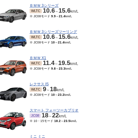
ＢＭＷ 3シリーズ
10.6
15.6
WLTC
～
km/L
※ JC08モード
9.9
～
21.4
km/L
ＢＭＷ 3シリーズツーリング
10.6
15.6
WLTC
～
km/L
※ JC08モード
10
～
21.4
km/L
ＢＭＷ X1
11.4
19.5
WLTC
～
km/L
※ JC08モード
9.8
～
23.3
km/L
レクサス IS
9
18
WLTC
～
km/L
※ JC08モード
10
～
23.2
km/L
スマート フォーツーカブリオ
18
22
JC08
～
km/L
※ 10・15モード
18.2
～
23.5
km/L
ミニ ミニ