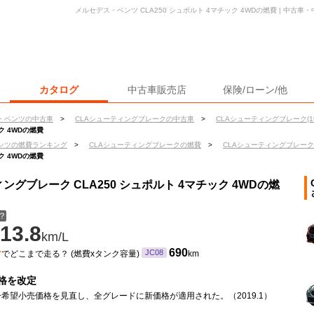
メルセデス・ベンツ CLA250 シュポルト 4マチック 4WDの燃費 | 中古
カタログ
中古車販売店
保険/ローン/他
・ベンツの中古車
>
CLAシューティングブレークの中古車
>
CLAシューティングブレーク(1
ク 4WDの燃費
ンツの燃費ランキング
>
CLAシューティングブレークの燃費
>
CLAシューティングブレーク(
ク 4WDの燃費
グブレーク CLA250 シュポルト 4マチック 4WDの燃
？
13.8
km/L
ン
690
JC08
でどこまで走る？ (燃費xタンク容量)
km
格を改定
希望小売価格を見直し、全グレードに新価格が適用された。（2019.1）