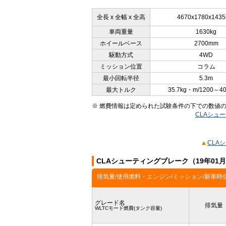
全長 x 全幅 x 全高
4670x1780x143
車両重量
1630kg
ホイールベース
2700mm
駆動方式
4WD
ミッション位置
コラム
最小回転半径
5.3m
最大トルク
35.7kg・m/1200～4
※ 燃費情報は定められた試験条件の下での数値
CLAシュー
CLA
CLAシューティングブレーク（19年01
排気量/使用燃料・エンジン/ミッション/新車時
グレード名
排気量
WLTCモード燃費(タンク容量)