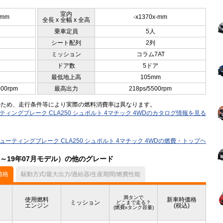
室内
5mm
-x1370x-mm
全長 x 全幅 x 全高
乗車定員
5人
シート配列
2列
ミッション
コラム7AT
ドア数
5ドア
最低地上高
105mm
000rpm
最高出力
218ps/5500rpm
のため、走行条件等により実際の燃料消費率は異なります。
ティングブレーク CLA250 シュポルト 4マチック 4WDのカタログ情報を見る
シューティングブレーク CLA250 シュポルト 4マチック 4WDの燃費・トップヘ
月～19年07月モデル）の他のグレード
価格
駆動方式/最大出力/過給器/生産期間/燃費性能
満タンで
使用燃料
新車時価格
ミッション
どこまで走る？
エンジン
(税込)
(燃費xタンク容量)