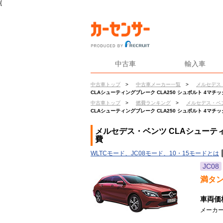
{
中古車
輸入車
中古車トップ
>
中古車メーカー一覧
>
メルセデス
CLAシューティングブレーク CLA250 シュポルト 4マチッ
中古車トップ
>
燃費ランキング
>
メルセデス・ベ
CLAシューティングブレーク CLA250 シュポルト 4マチッ
メルセデス・ベンツ CLAシューティン
費
WLTCモード、JC08モード、10・15モードとは
JC08
満タ
車両価
メーカー