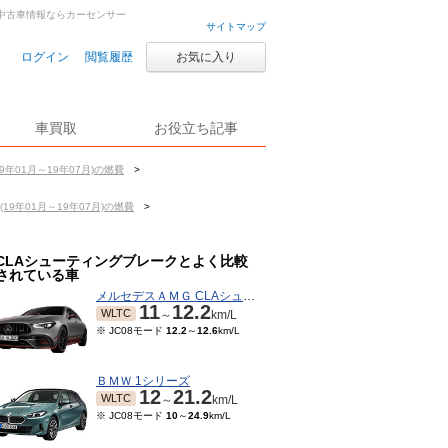
車・中古車情報ならカーセンサー
サイトマップ
ログイン
閲覧履歴
お気に入り
車買取
お役立ち記事
9年01月～19年07月)の燃費
>
19年01月～19年07月)の燃費
>
CLAシューティングブレークとよく比較
されている車
メルセデスＡＭＧ CLAシューティングブレーク
11
12.2
WLTC
～
km/L
※ JC08モード
12.2
～
12.6
km/L
ＢＭＷ 1シリーズ
12
21.2
WLTC
～
km/L
※ JC08モード
10
～
24.9
km/L