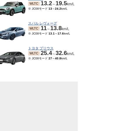
13.2
19.5
WLTC
～
km/L
※ JC08モード
13
～
24.2
km/L
スバル レヴォーグ
11
13.8
WLTC
～
km/L
※ JC08モード
13.1
～
17.6
km/L
トヨタ プリウス
25.4
32.6
WLTC
～
km/L
※ JC08モード
27
～
40.8
km/L