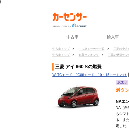
{
中古車
輸入車
中古車トップ
>
中古車メーカー一覧
>
三菱の中古
中古車トップ
>
燃費ランキング
>
三菱の燃費ラン
三菱 アイ 660 Sの燃費
WLTCモード、JC08モード、10・15モードとは
JC08
満タ
NAエ
NA（自
もシフ
る。ま
定した。（