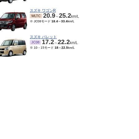
スズキ ワゴンR
20.9
25.2
WLTC
～
km/L
※ JC08モード
18.4
～
33.4
km/L
スズキ パレット
17.2
22.2
JC08
～
km/L
※ 10・15モード
18
～
22.5
km/L