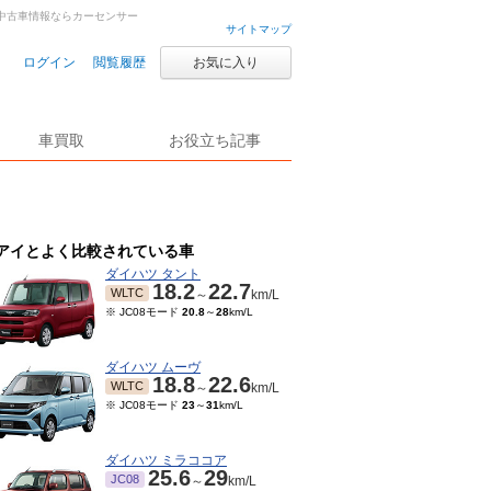
古車・中古車情報ならカーセンサー
サイトマップ
ログイン
閲覧履歴
お気に入り
車買取
お役立ち記事
アイとよく比較されている車
ダイハツ タント
18.2
22.7
WLTC
～
km/L
※ JC08モード
20.8
～
28
km/L
ダイハツ ムーヴ
18.8
22.6
WLTC
～
km/L
※ JC08モード
23
～
31
km/L
ダイハツ ミラココア
25.6
29
JC08
～
km/L