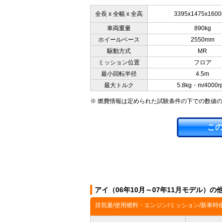
全長 x 全幅 x 全高
3395x1475x160
車両重量
890kg
ホイールベース
2550mm
駆動方式
MR
ミッション位置
フロア
最小回転半径
4.5m
最大トルク
5.8kg・m/4000r
※ 燃費情報は定められた試験条件の下での数値
こ
アイ（06年10月～07年11月モデル）の
排気量/使用燃料・エンジン/ミッション/新車時