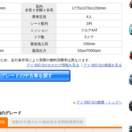
室内
0mm
1775x1270x1250mm
全長 x 全幅 x 全高
乗車定員
4人
シート配列
2列
ミッション
フロア4AT
ドア数
5ドア
最低地上高
150mm
pm
最高出力
52ps/7000rpm
のため、走行条件等により実際の燃料消費率は異なります。
アイ 660 Sのカタログ情報を見る
アイ 660 Sの相場を見る
のグレードの中古車を探す
アイ 660 Sの燃費・トップヘ
他のグレード
価格
駆動方式/最大出力/過給器/生産期間/燃費性能