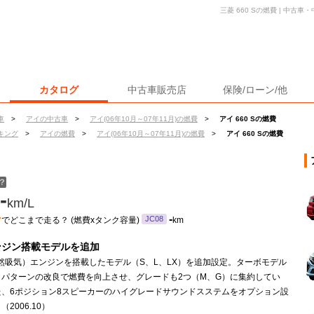
三菱 660 Sの燃費 | 中
カタログ
中古車販売店
保険/ローン/他
車
>
アイの中古車
>
アイ(06年10月～07年11月)の燃費
>
アイ 660 Sの燃費
キング
>
アイの燃費
>
アイ(06年10月～07年11月)の燃費
>
アイ 660 Sの燃費
？
-
km/L
ン
-
JC08
でどこまで走る？ (燃費xタンク容量)
km
ンジン搭載モデルを追加
然吸気）エンジンを搭載したモデル（S、L、LX）を追加設定。ターボモデル
トパターンの改良で燃費を向上させ、グレードも2つ（M、G）に集約してい
た、6ポジション8スピーカーのハイグレードサウンドスステムをオプション設
2006.10）