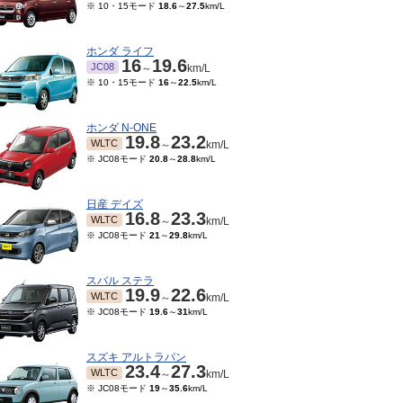
※ 10・15モード
18.6
～
27.5
km/L
ホンダ ライフ
16
19.6
JC08
～
km/L
※ 10・15モード
16
～
22.5
km/L
ホンダ N-ONE
19.8
23.2
WLTC
～
km/L
※ JC08モード
20.8
～
28.8
km/L
日産 デイズ
16.8
23.3
WLTC
～
km/L
※ JC08モード
21
～
29.8
km/L
スバル ステラ
19.9
22.6
WLTC
～
km/L
※ JC08モード
19.6
～
31
km/L
スズキ アルトラパン
23.4
27.3
WLTC
～
km/L
※ JC08モード
19
～
35.6
km/L