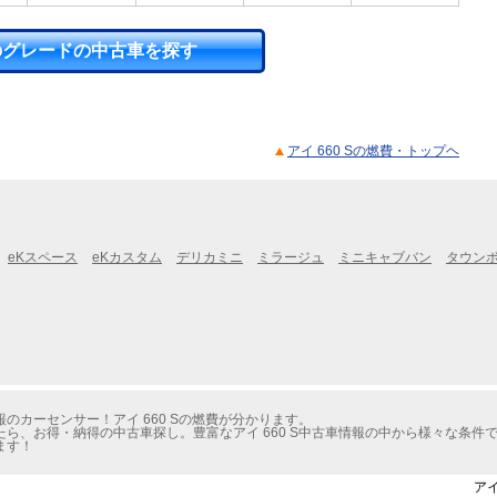
のグレードの中古車を探す
アイ 660 Sの燃費・トップヘ
eKスペース
eKカスタム
デリカミニ
ミラージュ
ミニキャブバン
タウン
のカーセンサー！アイ 660 Sの燃費が分かります。
ら、お得・納得の中古車探し。豊富なアイ 660 S中古車情報の中から様々な条件
ます！
アイ