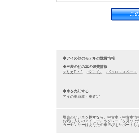
こ
◆アイの他のモデルの燃費情報
◆三菱の他の車の燃費情報
デリカD：2
eKワゴン
eKクロススペース
◆車を売却する
アイの車買取・車査定
燃費のいい車を探すなら、中古車・中古車情報
お気に入りのアイモデルやグレードを見つけた
カーセンサーはあなたの車選びをサポートし