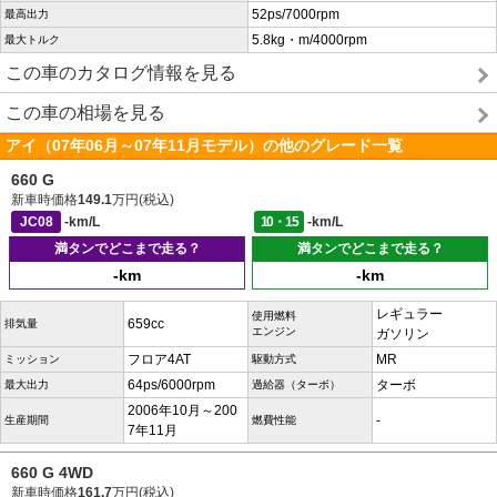
52ps/7000rpm
最高出力
5.8kg・m/4000rpm
最大トルク
この車のカタログ情報を見る
この車の相場を見る
アイ（07年06月～07年11月モデル）の他のグレード一覧
660 G
新車時価格
149.1
万円(税込)
JC08
-km/L
10・15
-km/L
満タンでどこまで走る？
満タンでどこまで走る？
-km
-km
レギュラー
使用燃料
659cc
排気量
エンジン
ガソリン
フロア4AT
MR
ミッション
駆動方式
64ps/6000rpm
ターボ
最大出力
過給器（ターボ）
2006年10月～200
-
生産期間
燃費性能
7年11月
660 G 4WD
新車時価格
161.7
万円(税込)