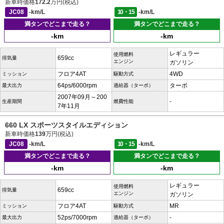
新車時価格
172.2
万円(税込)
JC08
-km/L
10・15
-km/L
満タンでどこまで走る？
満タンでどこまで走る？
-km
-km
レギュラー
使用燃料
659cc
排気量
エンジン
ガソリン
フロア4AT
4WD
ミッション
駆動方式
64ps/6000rpm
ターボ
最大出力
過給器（ターボ）
2007年09月～200
-
生産期間
燃費性能
7年11月
660 LX スポーツスタイルエディション
新車時価格
139
万円(税込)
JC08
-km/L
10・15
-km/L
満タンでどこまで走る？
満タンでどこまで走る？
-km
-km
レギュラー
使用燃料
659cc
排気量
エンジン
ガソリン
フロア4AT
MR
ミッション
駆動方式
52ps/7000rpm
-
最大出力
過給器（ターボ）