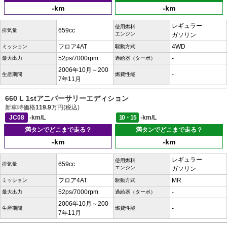
-km
-km
レギュラー
使用燃料
659cc
排気量
エンジン
ガソリン
フロア4AT
4WD
ミッション
駆動方式
52ps/7000rpm
-
最大出力
過給器（ターボ）
2006年10月～200
-
生産期間
燃費性能
7年11月
660 L 1stアニバーサリーエディション
新車時価格
119.9
万円(税込)
JC08
-km/L
10・15
-km/L
満タンでどこまで走る？
満タンでどこまで走る？
-km
-km
レギュラー
使用燃料
659cc
排気量
エンジン
ガソリン
フロア4AT
MR
ミッション
駆動方式
52ps/7000rpm
-
最大出力
過給器（ターボ）
2006年10月～200
-
生産期間
燃費性能
7年11月