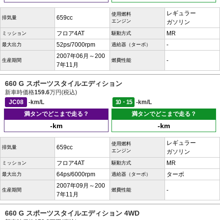
レギュラー
使用燃料
659cc
排気量
エンジン
ガソリン
フロア4AT
MR
ミッション
駆動方式
52ps/7000rpm
-
最大出力
過給器（ターボ）
2007年06月～200
-
生産期間
燃費性能
7年11月
660 G スポーツスタイルエディション
新車時価格
159.6
万円(税込)
JC08
-km/L
10・15
-km/L
満タンでどこまで走る？
満タンでどこまで走る？
-km
-km
レギュラー
使用燃料
659cc
排気量
エンジン
ガソリン
フロア4AT
MR
ミッション
駆動方式
64ps/6000rpm
ターボ
最大出力
過給器（ターボ）
2007年09月～200
-
生産期間
燃費性能
7年11月
660 G スポーツスタイルエディション 4WD