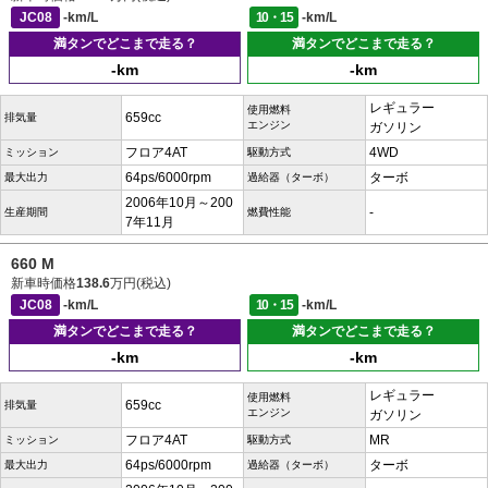
JC08
-km/L
10・15
-km/L
満タンでどこまで走る？
満タンでどこまで走る？
-km
-km
レギュラー
使用燃料
659cc
排気量
エンジン
ガソリン
フロア4AT
4WD
ミッション
駆動方式
64ps/6000rpm
ターボ
最大出力
過給器（ターボ）
2006年10月～200
-
生産期間
燃費性能
7年11月
660 M
新車時価格
138.6
万円(税込)
JC08
-km/L
10・15
-km/L
満タンでどこまで走る？
満タンでどこまで走る？
-km
-km
レギュラー
使用燃料
659cc
排気量
エンジン
ガソリン
フロア4AT
MR
ミッション
駆動方式
64ps/6000rpm
ターボ
最大出力
過給器（ターボ）