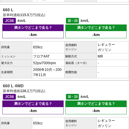
660 L
新車時価格
115.5
万円(税込)
JC08
-km/L
10・15
-km/L
満タンでどこまで走る？
満タンでどこまで走る？
-km
-km
レギュラー
使用燃料
659cc
排気量
エンジン
ガソリン
フロア4AT
MR
ミッション
駆動方式
52ps/7000rpm
-
最大出力
過給器（ターボ）
2006年10月～200
-
生産期間
燃費性能
7年11月
660 L 4WD
新車時価格
128.1
万円(税込)
JC08
-km/L
10・15
-km/L
満タンでどこまで走る？
満タンでどこまで走る？
-km
-km
レギュラー
使用燃料
659cc
排気量
エンジン
ガソリン