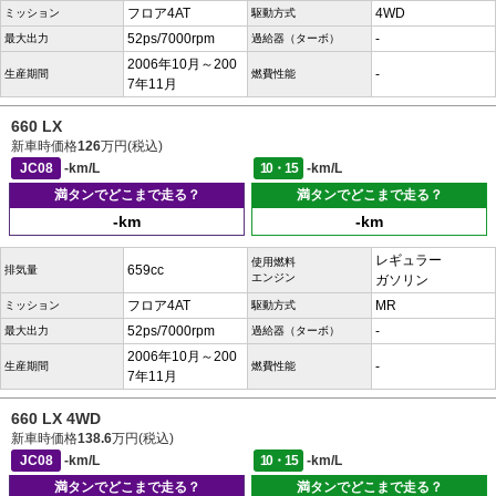
フロア4AT
4WD
ミッション
駆動方式
52ps/7000rpm
-
最大出力
過給器（ターボ）
2006年10月～200
-
生産期間
燃費性能
7年11月
660 LX
新車時価格
126
万円(税込)
JC08
-km/L
10・15
-km/L
満タンでどこまで走る？
満タンでどこまで走る？
-km
-km
レギュラー
使用燃料
659cc
排気量
エンジン
ガソリン
フロア4AT
MR
ミッション
駆動方式
52ps/7000rpm
-
最大出力
過給器（ターボ）
2006年10月～200
-
生産期間
燃費性能
7年11月
660 LX 4WD
新車時価格
138.6
万円(税込)
JC08
-km/L
10・15
-km/L
満タンでどこまで走る？
満タンでどこまで走る？