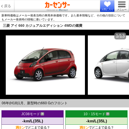
戻る
お気に入り
メニュー
新車時価格はメーカー発表当時の車両本体価格です。また基本情報など、その他の項目について
もメーカー発表時の情報に基いています。
三菱 アイ 660 カジュアルエディション 4WDの燃費
1/13
06年(H18)1月、新型時の660 Gのフロント
JC08モード
10・15モード
-km/L(35L)
-km/L(35L)
満タン
でどこまで走る？
満タン
でどこまで走る？