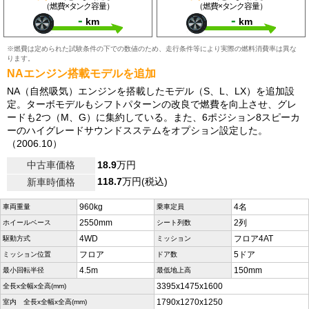
（燃費×タンク容量）
（燃費×タンク容量）
-
-
km
km
※燃費は定められた試験条件の下での数値のため、走行条件等により実際の燃料消費率は異な
ります。
NAエンジン搭載モデルを追加
NA（自然吸気）エンジンを搭載したモデル（S、L、LX）を追加設
定。ターボモデルもシフトパターンの改良で燃費を向上させ、グレ
ードも2つ（M、G）に集約している。また、6ポジション8スピーカ
ーのハイグレードサウンドスステムをオプション設定した。
（2006.10）
中古車価格
18.9
万円
118.7
万円(税込)
新車時価格
960kg
4名
車両重量
乗車定員
2550mm
2列
ホイールベース
シート列数
4WD
フロア4AT
駆動方式
ミッション
フロア
5ドア
ミッション位置
ドア数
4.5m
150mm
最小回転半径
最低地上高
3395x1475x1600
全長x全幅x全高(mm)
1790x1270x1250
室内 全長x全幅x全高(mm)