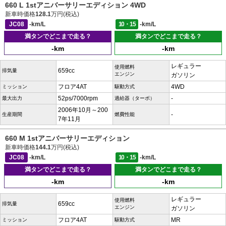
660 L 1stアニバーサリーエディション 4WD
新車時価格
128.1
万円(税込)
JC08
-km/L
10・15
-km/L
満タンでどこまで走る？
満タンでどこまで走る？
-km
-km
レギュラー
使用燃料
659cc
排気量
エンジン
ガソリン
フロア4AT
4WD
ミッション
駆動方式
52ps/7000rpm
-
最大出力
過給器（ターボ）
2006年10月～200
-
生産期間
燃費性能
7年11月
660 M 1stアニバーサリーエディション
新車時価格
144.1
万円(税込)
JC08
-km/L
10・15
-km/L
満タンでどこまで走る？
満タンでどこまで走る？
-km
-km
レギュラー
使用燃料
659cc
排気量
エンジン
ガソリン
フロア4AT
MR
ミッション
駆動方式