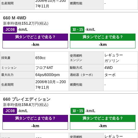
2006年10月～200
-
生産期間
燃費性能
7年11月
660 M 4WD
新車時価格
151.2
万円(税込)
JC08
-km/L
10・15
-km/L
満タンでどこまで走る？
満タンでどこまで走る？
-km
-km
レギュラー
使用燃料
659cc
排気量
エンジン
ガソリン
フロア4AT
4WD
ミッション
駆動方式
64ps/6000rpm
ターボ
最大出力
過給器（ターボ）
2006年10月～200
-
生産期間
燃費性能
7年11月
660 プレイエディション
新車時価格
158.6
万円(税込)
JC08
-km/L
10・15
-km/L
満タンでどこまで走る？
満タンでどこまで走る？
-km
-km
レギュラー
使用燃料