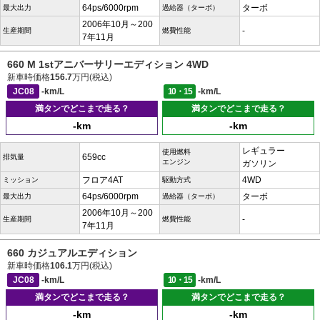
64ps/6000rpm
ターボ
最大出力
過給器（ターボ）
2006年10月～200
-
生産期間
燃費性能
7年11月
660 M 1stアニバーサリーエディション 4WD
新車時価格
156.7
万円(税込)
JC08
-km/L
10・15
-km/L
満タンでどこまで走る？
満タンでどこまで走る？
-km
-km
レギュラー
使用燃料
659cc
排気量
エンジン
ガソリン
フロア4AT
4WD
ミッション
駆動方式
64ps/6000rpm
ターボ
最大出力
過給器（ターボ）
2006年10月～200
-
生産期間
燃費性能
7年11月
660 カジュアルエディション
新車時価格
106.1
万円(税込)
JC08
-km/L
10・15
-km/L
満タンでどこまで走る？
満タンでどこまで走る？
-km
-km