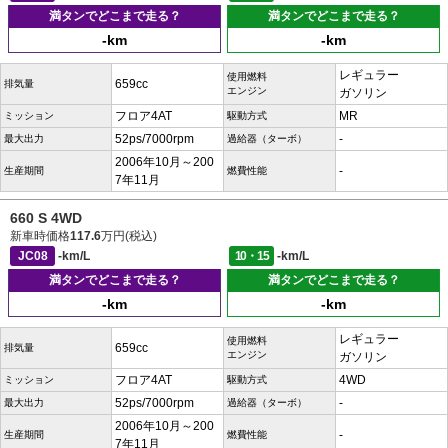
満タンでどこまで走る？
満タンでどこまで走る？
-km
-km
レギュラー
使用燃料
659cc
排気量
エンジン
ガソリン
フロア4AT
MR
ミッション
駆動方式
52ps/7000rpm
-
最大出力
過給器（ターボ）
2006年10月～200
-
生産期間
燃費性能
7年11月
660 S 4WD
新車時価格
117.6
万円(税込)
JC08
-km/L
10・15
-km/L
満タンでどこまで走る？
満タンでどこまで走る？
-km
-km
レギュラー
使用燃料
659cc
排気量
エンジン
ガソリン
フロア4AT
4WD
ミッション
駆動方式
52ps/7000rpm
-
最大出力
過給器（ターボ）
2006年10月～200
-
生産期間
燃費性能
7年11月