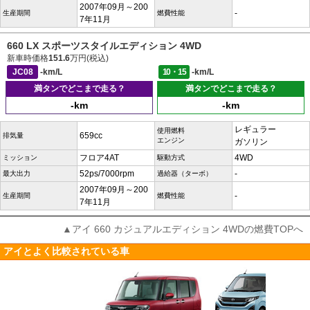
2007年09月～200
-
生産期間
燃費性能
7年11月
660 LX スポーツスタイルエディション 4WD
新車時価格
151.6
万円(税込)
JC08
-km/L
10・15
-km/L
満タンでどこまで走る？
満タンでどこまで走る？
-km
-km
レギュラー
使用燃料
659cc
排気量
エンジン
ガソリン
フロア4AT
4WD
ミッション
駆動方式
52ps/7000rpm
-
最大出力
過給器（ターボ）
2007年09月～200
-
生産期間
燃費性能
7年11月
▲アイ 660 カジュアルエディション 4WDの燃費TOPへ
アイとよく比較されている車