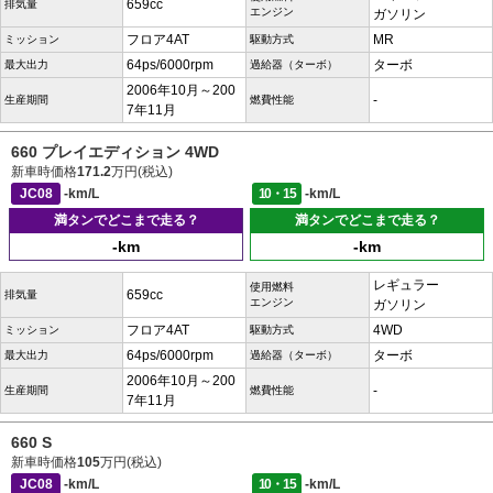
659cc
排気量
エンジン
ガソリン
フロア4AT
MR
ミッション
駆動方式
64ps/6000rpm
ターボ
最大出力
過給器（ターボ）
2006年10月～200
-
生産期間
燃費性能
7年11月
660 プレイエディション 4WD
新車時価格
171.2
万円(税込)
JC08
-km/L
10・15
-km/L
満タンでどこまで走る？
満タンでどこまで走る？
-km
-km
レギュラー
使用燃料
659cc
排気量
エンジン
ガソリン
フロア4AT
4WD
ミッション
駆動方式
64ps/6000rpm
ターボ
最大出力
過給器（ターボ）
2006年10月～200
-
生産期間
燃費性能
7年11月
660 S
新車時価格
105
万円(税込)
JC08
-km/L
10・15
-km/L