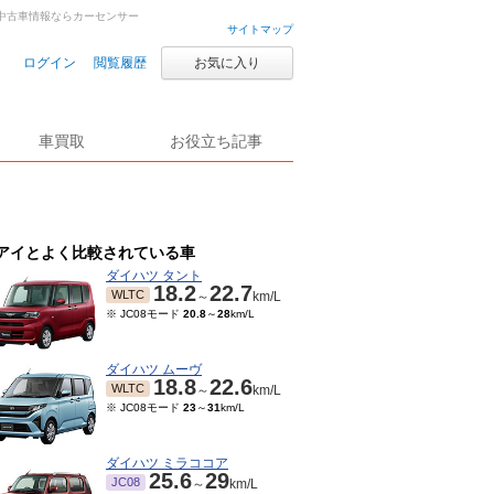
古車・中古車情報ならカーセンサー
サイトマップ
ログイン
閲覧履歴
お気に入り
車買取
お役立ち記事
アイとよく比較されている車
ダイハツ タント
18.2
22.7
WLTC
～
km/L
※ JC08モード
20.8
～
28
km/L
ダイハツ ムーヴ
18.8
22.6
WLTC
～
km/L
※ JC08モード
23
～
31
km/L
ダイハツ ミラココア
25.6
29
JC08
～
km/L