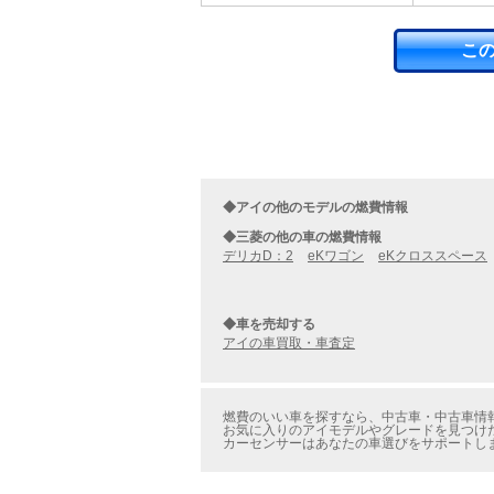
こ
◆アイの他のモデルの燃費情報
◆三菱の他の車の燃費情報
デリカD：2
eKワゴン
eKクロススペース
◆車を売却する
アイの車買取・車査定
燃費のいい車を探すなら、中古車・中古車情報
お気に入りのアイモデルやグレードを見つけた
カーセンサーはあなたの車選びをサポートし