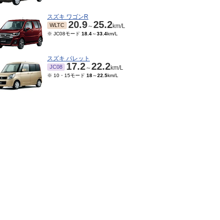
スズキ ワゴンR
20.9
25.2
WLTC
～
km/L
※ JC08モード
18.4
～
33.4
km/L
スズキ パレット
17.2
22.2
JC08
～
km/L
※ 10・15モード
18
～
22.5
km/L