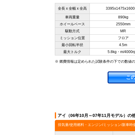
全長 x 全幅 x 全高
3395x1475x160
車両重量
890kg
ホイールベース
2550mm
駆動方式
MR
ミッション位置
フロア
最小回転半径
4.5m
最大トルク
5.8kg・m/4000r
※ 燃費情報は定められた試験条件の下での数値
こ
アイ（06年10月～07年11月モデル）の
排気量/使用燃料・エンジン/ミッション/新車時