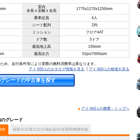
室内
0mm
1775x1270x1250mm
全長 x 全幅 x 全高
乗車定員
4人
シート配列
2列
ミッション
フロア4AT
ドア数
5ドア
最低地上高
150mm
pm
最高出力
52ps/7000rpm
のため、走行条件等により実際の燃料消費率は異なります。
アイ 660 Lのカタログ情報を見る
アイ 660 Lの相場を見る
のグレードの中古車を探す
アイ 660 Lの燃費・トップヘ
他のグレード
価格
駆動方式/最大出力/過給器/生産期間/燃費性能