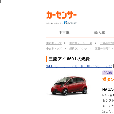
{
中古車
輸入車
中古車トップ
>
中古車メーカー一覧
>
三菱の中古
中古車トップ
>
燃費ランキング
>
三菱の燃費ラン
三菱 アイ 660 Lの燃費
WLTCモード、JC08モード、10・15モードとは
JC08
満タ
NAエ
NA（自
もシフ
る。ま
定した。（