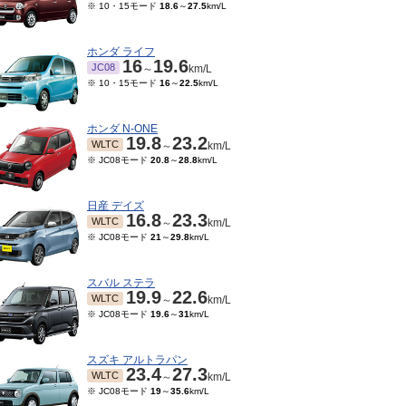
※ 10・15モード
18.6
～
27.5
km/L
ホンダ ライフ
16
19.6
JC08
～
km/L
※ 10・15モード
16
～
22.5
km/L
ホンダ N-ONE
19.8
23.2
WLTC
～
km/L
※ JC08モード
20.8
～
28.8
km/L
日産 デイズ
16.8
23.3
WLTC
～
km/L
※ JC08モード
21
～
29.8
km/L
スバル ステラ
19.9
22.6
WLTC
～
km/L
※ JC08モード
19.6
～
31
km/L
スズキ アルトラパン
23.4
27.3
WLTC
～
km/L
※ JC08モード
19
～
35.6
km/L