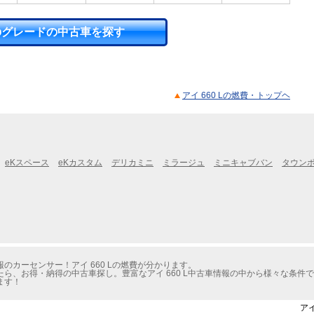
のグレードの中古車を探す
アイ 660 Lの燃費・トップヘ
eKスペース
eKカスタム
デリカミニ
ミラージュ
ミニキャブバン
タウン
のカーセンサー！アイ 660 Lの燃費が分かります。
ら、お得・納得の中古車探し。豊富なアイ 660 L中古車情報の中から様々な条件
ます！
アイ