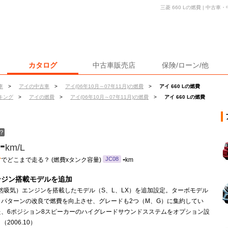
三菱 660 Lの燃費 | 中
カタログ
中古車販売店
保険/ローン/他
車
>
アイの中古車
>
アイ(06年10月～07年11月)の燃費
>
アイ 660 Lの燃費
キング
>
アイの燃費
>
アイ(06年10月～07年11月)の燃費
>
アイ 660 Lの燃費
？
-
km/L
ン
-
JC08
でどこまで走る？ (燃費xタンク容量)
km
ンジン搭載モデルを追加
然吸気）エンジンを搭載したモデル（S、L、LX）を追加設定。ターボモデル
トパターンの改良で燃費を向上させ、グレードも2つ（M、G）に集約してい
た、6ポジション8スピーカーのハイグレードサウンドスステムをオプション設
2006.10）