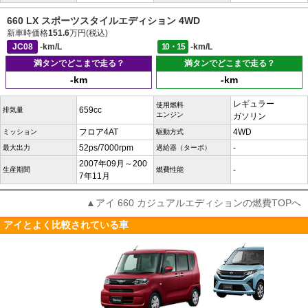
660 LX スポーツスタイルエディション 4WD
新車時価格
151.6
万円(税込)
JC08
-km/L
10・15
-km/L
満タンでどこまで走る？
満タンでどこまで走る？
-km
-km
レギュラー
使用燃料
659cc
排気量
エンジン
ガソリン
フロア4AT
4WD
ミッション
駆動方式
52ps/7000rpm
-
最大出力
過給器（ターボ）
2007年09月～200
-
生産期間
燃費性能
7年11月
▲アイ 660 カジュアルエディションの燃費TOPへ
アイとよく比較されている車