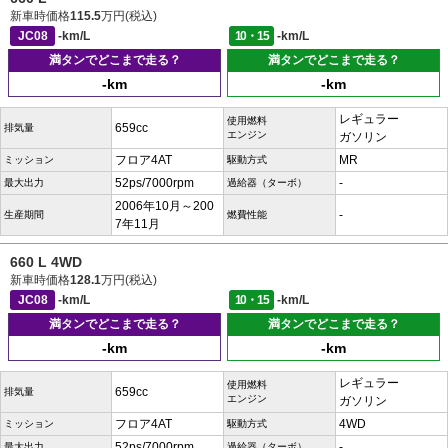
新車時価格
115.5
万円(税込)
JC08
-km/L
10・15
-km/L
満タンでどこまで走る？
満タンでどこまで走る？
-km
-km
レギュラー
使用燃料
659cc
排気量
エンジン
ガソリン
フロア4AT
MR
ミッション
駆動方式
52ps/7000rpm
-
最大出力
過給器（ターボ）
2006年10月～200
-
生産期間
燃費性能
7年11月
660 L 4WD
新車時価格
128.1
万円(税込)
JC08
-km/L
10・15
-km/L
満タンでどこまで走る？
満タンでどこまで走る？
-km
-km
レギュラー
使用燃料
659cc
排気量
エンジン
ガソリン
フロア4AT
4WD
ミッション
駆動方式
52ps/7000rpm
-
最大出力
過給器（ターボ）