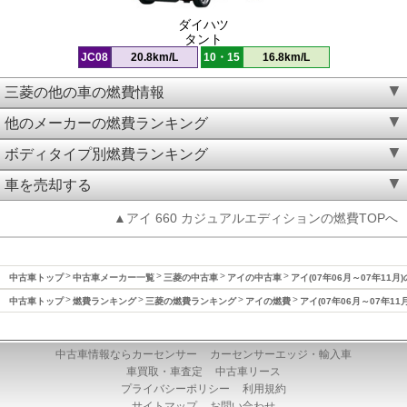
ダイハツ
タント
JC08
20.8km/L
10・15
16.8km/L
三菱の他の車の燃費情報
他のメーカーの燃費ランキング
ボディタイプ別燃費ランキング
車を売却する
▲アイ 660 カジュアルエディションの燃費TOPへ
中古車トップ
中古車メーカー一覧
三菱の中古車
アイの中古車
アイ(07年06月～07年11月
中古車トップ
燃費ランキング
三菱の燃費ランキング
アイの燃費
アイ(07年06月～07年11
中古車情報ならカーセンサー
カーセンサーエッジ・輸入車
車買取・車査定
中古車リース
プライバシーポリシー
利用規約
サイトマップ
お問い合わせ