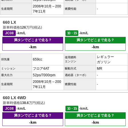
2006年10月～200
-
生産期間
燃費性能
7年11月
660 LX
新車時価格
126
万円(税込)
JC08
-km/L
10・15
-km/L
満タンでどこまで走る？
満タンでどこまで走る？
-km
-km
レギュラー
使用燃料
659cc
排気量
エンジン
ガソリン
フロア4AT
MR
ミッション
駆動方式
52ps/7000rpm
-
最大出力
過給器（ターボ）
2006年10月～200
-
生産期間
燃費性能
7年11月
660 LX 4WD
新車時価格
138.6
万円(税込)
JC08
-km/L
10・15
-km/L
満タンでどこまで走る？
満タンでどこまで走る？
-km
-km