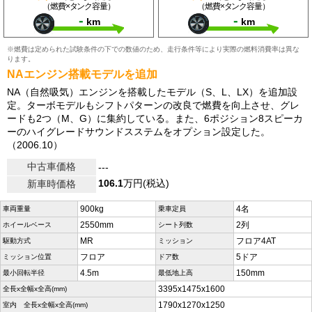
（燃費×タンク容量）
（燃費×タンク容量）
-
-
km
km
※燃費は定められた試験条件の下での数値のため、走行条件等により実際の燃料消費率は異な
ります。
NAエンジン搭載モデルを追加
NA（自然吸気）エンジンを搭載したモデル（S、L、LX）を追加設
定。ターボモデルもシフトパターンの改良で燃費を向上させ、グレ
ードも2つ（M、G）に集約している。また、6ポジション8スピーカ
ーのハイグレードサウンドスステムをオプション設定した。
（2006.10）
中古車価格
---
106.1
万円(税込)
新車時価格
900kg
4名
車両重量
乗車定員
2550mm
2列
ホイールベース
シート列数
MR
フロア4AT
駆動方式
ミッション
フロア
5ドア
ミッション位置
ドア数
4.5m
150mm
最小回転半径
最低地上高
3395x1475x1600
全長x全幅x全高(mm)
1790x1270x1250
室内 全長x全幅x全高(mm)