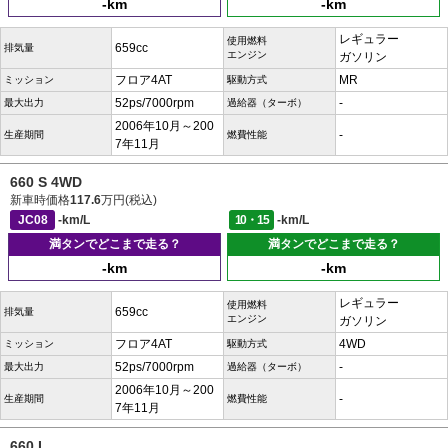
-km
-km
レギュラー
使用燃料
659cc
排気量
エンジン
ガソリン
フロア4AT
MR
ミッション
駆動方式
52ps/7000rpm
-
最大出力
過給器（ターボ）
2006年10月～200
-
生産期間
燃費性能
7年11月
660 S 4WD
新車時価格
117.6
万円(税込)
JC08
-km/L
10・15
-km/L
満タンでどこまで走る？
満タンでどこまで走る？
-km
-km
レギュラー
使用燃料
659cc
排気量
エンジン
ガソリン
フロア4AT
4WD
ミッション
駆動方式
52ps/7000rpm
-
最大出力
過給器（ターボ）
2006年10月～200
-
生産期間
燃費性能
7年11月
660 L