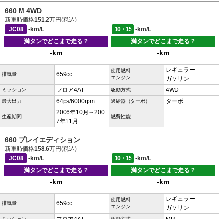
660 M 4WD
新車時価格
151.2
万円(税込)
JC08
-km/L
10・15
-km/L
満タンでどこまで走る？
満タンでどこまで走る？
-km
-km
レギュラー
使用燃料
659cc
排気量
エンジン
ガソリン
フロア4AT
4WD
ミッション
駆動方式
64ps/6000rpm
ターボ
最大出力
過給器（ターボ）
2006年10月～200
-
生産期間
燃費性能
7年11月
660 プレイエディション
新車時価格
158.6
万円(税込)
JC08
-km/L
10・15
-km/L
満タンでどこまで走る？
満タンでどこまで走る？
-km
-km
レギュラー
使用燃料
659cc
排気量
エンジン
ガソリン
ミッション
駆動方式