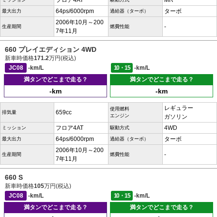
フロア4AT
MR
64ps/6000rpm
ターボ
最大出力
過給器（ターボ）
2006年10月～200
-
生産期間
燃費性能
7年11月
660 プレイエディション 4WD
新車時価格
171.2
万円(税込)
JC08
-km/L
10・15
-km/L
満タンでどこまで走る？
満タンでどこまで走る？
-km
-km
レギュラー
使用燃料
659cc
排気量
エンジン
ガソリン
フロア4AT
4WD
ミッション
駆動方式
64ps/6000rpm
ターボ
最大出力
過給器（ターボ）
2006年10月～200
-
生産期間
燃費性能
7年11月
660 S
新車時価格
105
万円(税込)
JC08
-km/L
10・15
-km/L
満タンでどこまで走る？
満タンでどこまで走る？