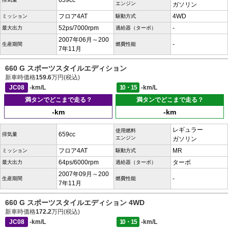
659cc
エンジン
ガソリン
フロア4AT
4WD
ミッション
駆動方式
52ps/7000rpm
-
最大出力
過給器（ターボ）
2007年06月～200
-
生産期間
燃費性能
7年11月
660 G スポーツスタイルエディション
新車時価格
159.6
万円(税込)
JC08
-km/L
10・15
-km/L
満タンでどこまで走る？
満タンでどこまで走る？
-km
-km
レギュラー
使用燃料
659cc
排気量
エンジン
ガソリン
フロア4AT
MR
ミッション
駆動方式
64ps/6000rpm
ターボ
最大出力
過給器（ターボ）
2007年09月～200
-
生産期間
燃費性能
7年11月
660 G スポーツスタイルエディション 4WD
新車時価格
172.2
万円(税込)
JC08
-km/L
10・15
-km/L