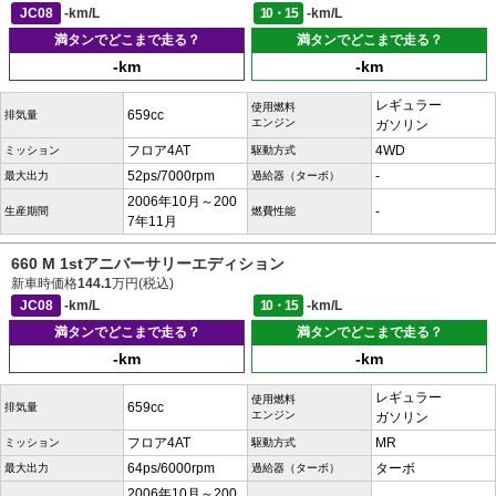
JC08
-km/L
10・15
-km/L
満タンでどこまで走る？
満タンでどこまで走る？
-km
-km
レギュラー
使用燃料
659cc
排気量
エンジン
ガソリン
フロア4AT
4WD
ミッション
駆動方式
52ps/7000rpm
-
最大出力
過給器（ターボ）
2006年10月～200
-
生産期間
燃費性能
7年11月
660 M 1stアニバーサリーエディション
新車時価格
144.1
万円(税込)
JC08
-km/L
10・15
-km/L
満タンでどこまで走る？
満タンでどこまで走る？
-km
-km
レギュラー
使用燃料
659cc
排気量
エンジン
ガソリン
フロア4AT
MR
ミッション
駆動方式
64ps/6000rpm
ターボ
最大出力
過給器（ターボ）
2006年10月～200