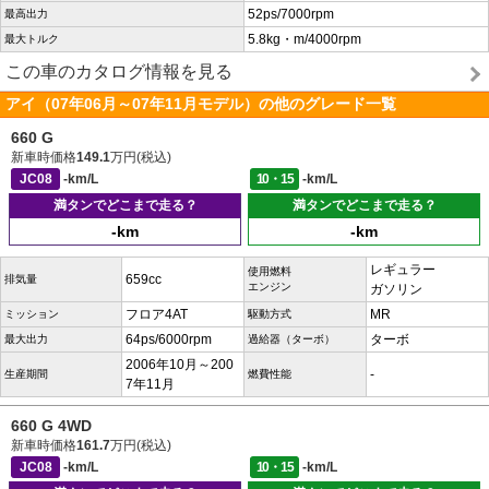
52ps/7000rpm
最高出力
5.8kg・m/4000rpm
最大トルク
この車のカタログ情報を見る
アイ（07年06月～07年11月モデル）の他のグレード一覧
660 G
新車時価格
149.1
万円(税込)
JC08
-km/L
10・15
-km/L
満タンでどこまで走る？
満タンでどこまで走る？
-km
-km
レギュラー
使用燃料
659cc
排気量
エンジン
ガソリン
フロア4AT
MR
ミッション
駆動方式
64ps/6000rpm
ターボ
最大出力
過給器（ターボ）
2006年10月～200
-
生産期間
燃費性能
7年11月
660 G 4WD
新車時価格
161.7
万円(税込)
JC08
-km/L
10・15
-km/L