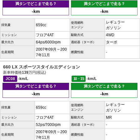
満タンでどこまで走る？
満タンでどこまで走る？
-km
-km
レギュラー
使用燃料
659cc
排気量
エンジン
ガソリン
フロア4AT
4WD
ミッション
駆動方式
64ps/6000rpm
ターボ
最大出力
過給器（ターボ）
2007年09月～200
-
生産期間
燃費性能
7年11月
660 LX スポーツスタイルエディション
新車時価格
139
万円(税込)
JC08
-km/L
10・15
-km/L
満タンでどこまで走る？
満タンでどこまで走る？
-km
-km
レギュラー
使用燃料
659cc
排気量
エンジン
ガソリン
フロア4AT
MR
ミッション
駆動方式
52ps/7000rpm
-
最大出力
過給器（ターボ）
2007年09月～200
-
生産期間
燃費性能
7年11月