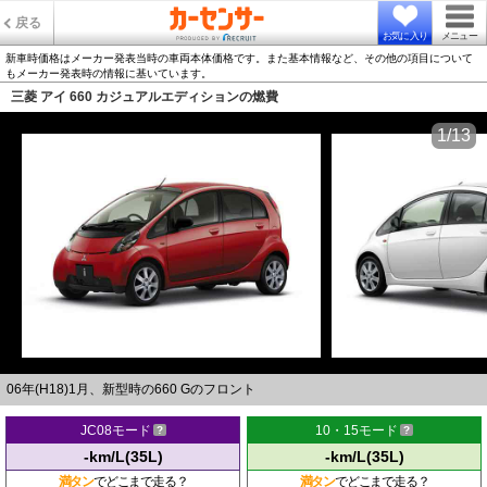
戻る
お気に入り
メニュー
新車時価格はメーカー発表当時の車両本体価格です。また基本情報など、その他の項目について
もメーカー発表時の情報に基いています。
三菱 アイ 660 カジュアルエディションの燃費
1/13
06年(H18)1月、新型時の660 Gのフロント
JC08モード
10・15モード
-km/L(35L)
-km/L(35L)
満タン
でどこまで走る？
満タン
でどこまで走る？