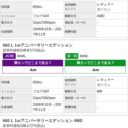
レギュラー
使用燃料
659cc
排気量
エンジン
ガソリン
フロア4AT
4WD
ミッション
駆動方式
52ps/7000rpm
-
最大出力
過給器（ターボ）
2006年10月～200
-
生産期間
燃費性能
7年11月
660 L 1stアニバーサリーエディション
新車時価格
119.9
万円(税込)
JC08
-km/L
10・15
-km/L
満タンでどこまで走る？
満タンでどこまで走る？
-km
-km
レギュラー
使用燃料
659cc
排気量
エンジン
ガソリン
フロア4AT
MR
ミッション
駆動方式
52ps/7000rpm
-
最大出力
過給器（ターボ）
2006年10月～200
-
生産期間
燃費性能
7年11月
660 L 1stアニバーサリーエディション 4WD
新車時価格
128.1
万円(税込)