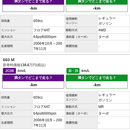
満タンでどこまで走る？
満タンでどこまで走る？
-km
-km
レギュラー
使用燃料
659cc
排気量
エンジン
ガソリン
フロア4AT
4WD
ミッション
駆動方式
64ps/6000rpm
ターボ
最大出力
過給器（ターボ）
2006年10月～200
-
生産期間
燃費性能
7年11月
660 M
新車時価格
138.6
万円(税込)
JC08
-km/L
10・15
-km/L
満タンでどこまで走る？
満タンでどこまで走る？
-km
-km
レギュラー
使用燃料
659cc
排気量
エンジン
ガソリン
フロア4AT
MR
ミッション
駆動方式
64ps/6000rpm
ターボ
最大出力
過給器（ターボ）
2006年10月～200
-
生産期間
燃費性能
7年11月