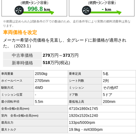
（燃費×タンク容量）
（燃費×タンク容量）
996.8
-
km
km
※燃費は定められた試験条件の下での数値のため、走行条件等により実際の燃料消費率は異な
ります。
車両価格を改定
メーカー希望小売価格を見直し、全グレードに新価格が適用され
た。（2023.1）
中古車価格
279
万円～
373
万円
518
万円(税込)
新車時価格
2050kg
5名
車両重量
乗車定員
2705mm
2列
ホイールベース
シート列数
4WD
その他AT
駆動方式
ミッション
-
5ドア
ミッション位置
ドア数
5.5m
200mm
最小回転半径
最低地上高
4710x1860x1745
全長x全幅x全高(mm)
1920x1520x1240
室内 全長x全幅x全高(mm)
133ps/5000rpm
最高出力
19.9kg・m/4300rpm
最大トルク