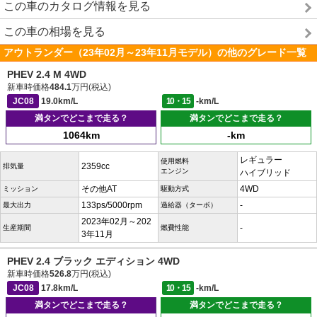
この車のカタログ情報を見る
この車の相場を見る
アウトランダー（23年02月～23年11月モデル）の他のグレード一覧
PHEV 2.4 M 4WD
新車時価格
484.1
万円(税込)
JC08
19.0km/L
10・15
-km/L
満タンでどこまで走る？
満タンでどこまで走る？
1064km
-km
レギュラー
使用燃料
2359cc
排気量
エンジン
ハイブリッド
その他AT
4WD
ミッション
駆動方式
133ps/5000rpm
-
最大出力
過給器（ターボ）
2023年02月～202
-
生産期間
燃費性能
3年11月
PHEV 2.4 ブラック エディション 4WD
新車時価格
526.8
万円(税込)
JC08
17.8km/L
10・15
-km/L
満タンでどこまで走る？
満タンでどこまで走る？