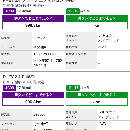
PHEV 2.4 ブラック エディション 4WD
新車時価格
535.9
万円(税込)
JC08
17.8km/L
10・15
-km/L
満タンでどこまで走る？
満タンでどこまで走る？
996.8km
-km
レギュラー
使用燃料
2359cc
排気量
エンジン
ハイブリッド
その他AT
4WD
ミッション
駆動方式
133ps/5000rpm
-
最大出力
過給器（ターボ）
2023年02月～202
-
生産期間
燃費性能
3年11月
PHEV 2.4 P 4WD
新車時価格
570.6
万円(税込)
JC08
17.8km/L
10・15
-km/L
満タンでどこまで走る？
満タンでどこまで走る？
996.8km
-km
レギュラー
使用燃料
2359cc
排気量
エンジン
ハイブリッド
その他AT
4WD
ミッション
駆動方式