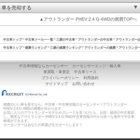
車を売却する
▲アウトランダー PHEV 2.4 G 4WDの燃費TOPへ
中古車トップ
中古車メーカー一覧
三菱の中古車
アウトランダーの中古車
アウトランダー(2
中古車トップ
燃費ランキング
三菱の燃費ランキング
アウトランダーの燃費
アウトランダー(
中古車情報ならカーセンサー
カーセンサーエッジ・輸入車
車買取・車査定
中古車リース
プライバシーポリシー
利用規約
サイトマップ
お問い合わせ
燃費のいい車を探すなら、中古車・中古車情報のカーセンサー！アウトランダー
PHEV 2.4 G 4WDの燃費が分かります。
お気に入りのアウトランダーモデルやグレードを見つけたら、お得・納得の中古車探
し。豊富なアウトランダー PHEV 2.4 G 4WD中古車情報の中から様々な条件で中古車
検索ができます。
カーセンサーはあなたの車選びをサポートします！