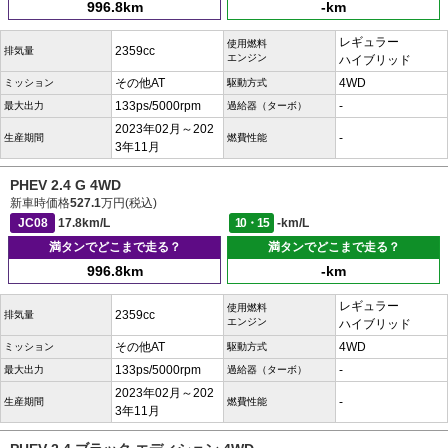
996.8km
-km
レギュラー
使用燃料
2359cc
排気量
エンジン
ハイブリッド
その他AT
4WD
ミッション
駆動方式
133ps/5000rpm
-
最大出力
過給器（ターボ）
2023年02月～202
-
生産期間
燃費性能
3年11月
PHEV 2.4 G 4WD
新車時価格
527.1
万円(税込)
JC08
17.8km/L
10・15
-km/L
満タンでどこまで走る？
満タンでどこまで走る？
996.8km
-km
レギュラー
使用燃料
2359cc
排気量
エンジン
ハイブリッド
その他AT
4WD
ミッション
駆動方式
133ps/5000rpm
-
最大出力
過給器（ターボ）
2023年02月～202
-
生産期間
燃費性能
3年11月