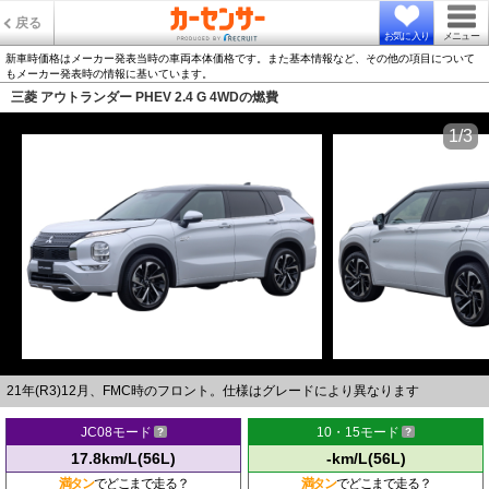
戻る
お気に入り
メニュー
新車時価格はメーカー発表当時の車両本体価格です。また基本情報など、その他の項目について
もメーカー発表時の情報に基いています。
三菱 アウトランダー PHEV 2.4 G 4WDの燃費
1/3
21年(R3)12月、FMC時のフロント。仕様はグレードにより異なります
JC08モード
10・15モード
17.8km/L(56L)
-km/L(56L)
満タン
でどこまで走る？
満タン
でどこまで走る？