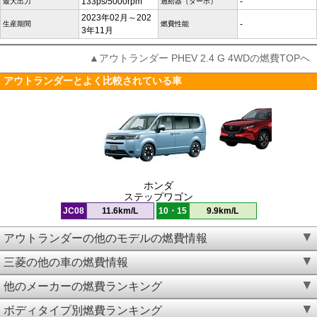
133ps/5000rpm
-
最大出力
過給器（ターボ）
2023年02月～202
-
生産期間
燃費性能
3年11月
▲アウトランダー PHEV 2.4 G 4WDの燃費TOPへ
アウトランダーとよく比較されている車
ホンダ
ステップワゴン
JC08
11.6km/L
10・15
9.9km/L
アウトランダーの他のモデルの燃費情報
三菱の他の車の燃費情報
他のメーカーの燃費ランキング
ボディタイプ別燃費ランキング