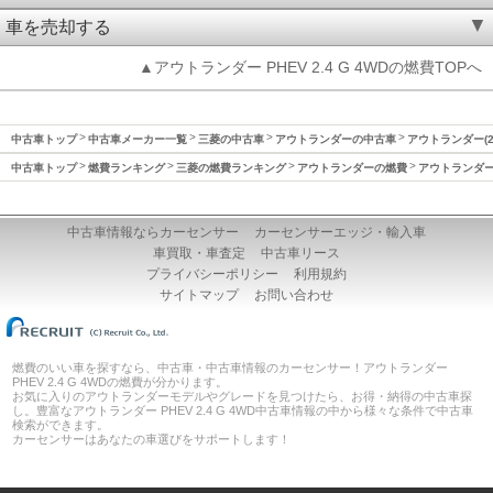
車を売却する
▲アウトランダー PHEV 2.4 G 4WDの燃費TOPへ
中古車トップ
中古車メーカー一覧
三菱の中古車
アウトランダーの中古車
アウトランダー(2
中古車トップ
燃費ランキング
三菱の燃費ランキング
アウトランダーの燃費
アウトランダー(
中古車情報ならカーセンサー
カーセンサーエッジ・輸入車
車買取・車査定
中古車リース
プライバシーポリシー
利用規約
サイトマップ
お問い合わせ
燃費のいい車を探すなら、中古車・中古車情報のカーセンサー！アウトランダー
PHEV 2.4 G 4WDの燃費が分かります。
お気に入りのアウトランダーモデルやグレードを見つけたら、お得・納得の中古車探
し。豊富なアウトランダー PHEV 2.4 G 4WD中古車情報の中から様々な条件で中古車
検索ができます。
カーセンサーはあなたの車選びをサポートします！