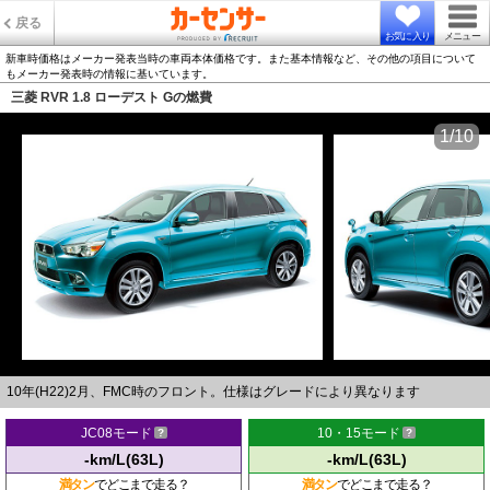
戻る
お気に入り
メニュー
新車時価格はメーカー発表当時の車両本体価格です。また基本情報など、その他の項目について
もメーカー発表時の情報に基いています。
三菱 RVR 1.8 ローデスト Gの燃費
1/10
10年(H22)2月、FMC時のフロント。仕様はグレードにより異なります
JC08モード
10・15モード
-km/L(63L)
-km/L(63L)
満タン
でどこまで走る？
満タン
でどこまで走る？