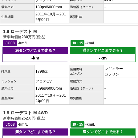
フロアCVT
4WD
139ps/6000rpm
-
最大出力
過給器（ターボ）
2011年10月～201
-
生産期間
燃費性能
2年09月
1.8 ローデスト M
新車時価格
230
万円(税込)
JC08
-km/L
10・15
-km/L
満タンでどこまで走る？
満タンでどこまで走る？
-km
-km
レギュラー
使用燃料
1798cc
排気量
エンジン
ガソリン
フロアCVT
FF
ミッション
駆動方式
139ps/6000rpm
-
最大出力
過給器（ターボ）
2011年10月～201
-
生産期間
燃費性能
2年09月
1.8 ローデスト M 4WD
新車時価格
252
万円(税込)
JC08
-km/L
10・15
-km/L
満タンでどこまで走る？
満タンでどこまで走る？