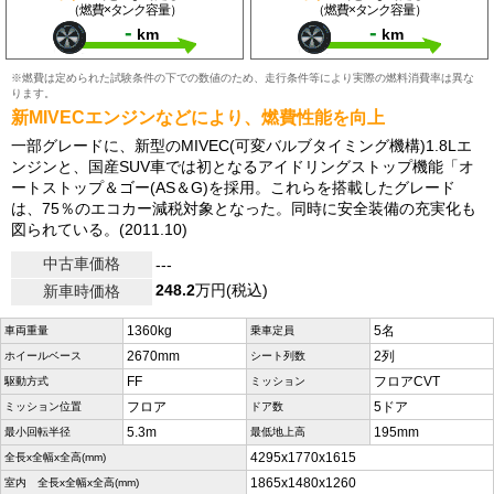
（燃費×タンク容量）
（燃費×タンク容量）
-
-
km
km
※燃費は定められた試験条件の下での数値のため、走行条件等により実際の燃料消費率は異な
ります。
新MIVECエンジンなどにより、燃費性能を向上
一部グレードに、新型のMIVEC(可変バルブタイミング機構)1.8Lエ
ンジンと、国産SUV車では初となるアイドリングストップ機能「オ
ートストップ＆ゴー(AS＆G)を採用。これらを搭載したグレード
は、75％のエコカー減税対象となった。同時に安全装備の充実化も
図られている。(2011.10)
中古車価格
---
248.2
万円(税込)
新車時価格
1360kg
5名
車両重量
乗車定員
2670mm
2列
ホイールベース
シート列数
FF
フロアCVT
駆動方式
ミッション
フロア
5ドア
ミッション位置
ドア数
5.3m
195mm
最小回転半径
最低地上高
4295x1770x1615
全長x全幅x全高(mm)
1865x1480x1260
室内 全長x全幅x全高(mm)