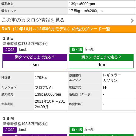
139ps/6000rpm
最高出力
17.5kg・m/4200rpm
最大トルク
この車のカタログ情報を見る
RVR（11年10月～12年09月モデル）の他のグレード一覧
1.8 E
新車時価格
178.5
万円(税込)
JC08
-km/L
10・15
-km/L
満タンでどこまで走る？
満タンでどこまで走る？
-km
-km
レギュラー
使用燃料
1798cc
排気量
エンジン
ガソリン
フロアCVT
FF
ミッション
駆動方式
139ps/6000rpm
-
最大出力
過給器（ターボ）
2011年10月～201
-
生産期間
燃費性能
2年09月
1.8 M
新車時価格
198.5
万円(税込)
JC08
-km/L
10・15
-km/L