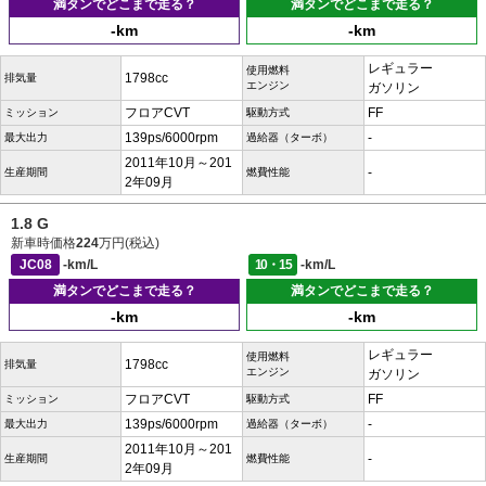
満タンでどこまで走る？
満タンでどこまで走る？
-km
-km
レギュラー
使用燃料
1798cc
排気量
エンジン
ガソリン
フロアCVT
FF
ミッション
駆動方式
139ps/6000rpm
-
最大出力
過給器（ターボ）
2011年10月～201
-
生産期間
燃費性能
2年09月
1.8 G
新車時価格
224
万円(税込)
JC08
-km/L
10・15
-km/L
満タンでどこまで走る？
満タンでどこまで走る？
-km
-km
レギュラー
使用燃料
1798cc
排気量
エンジン
ガソリン
フロアCVT
FF
ミッション
駆動方式
139ps/6000rpm
-
最大出力
過給器（ターボ）
2011年10月～201
-
生産期間
燃費性能
2年09月