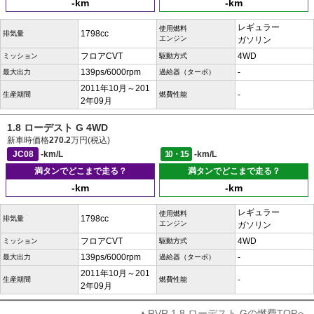
-km
-km
レギュラー
使用燃料
1798cc
排気量
エンジン
ガソリン
フロアCVT
4WD
ミッション
駆動方式
139ps/6000rpm
-
最大出力
過給器（ターボ）
2011年10月～201
-
生産期間
燃費性能
2年09月
1.8 ローデスト G 4WD
新車時価格
270.2
万円(税込)
JC08
-km/L
10・15
-km/L
満タンでどこまで走る？
満タンでどこまで走る？
-km
-km
レギュラー
使用燃料
1798cc
排気量
エンジン
ガソリン
フロアCVT
4WD
ミッション
駆動方式
139ps/6000rpm
-
最大出力
過給器（ターボ）
2011年10月～201
-
生産期間
燃費性能
2年09月
▲RVR 1.8 ローデスト Gの燃費TOPへ