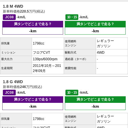
1.8 M 4WD
新車時価格
220.5
万円(税込)
JC08
-km/L
10・15
-km/L
満タンでどこまで走る？
満タンでどこまで走る？
-km
-km
レギュラー
使用燃料
1798cc
排気量
エンジン
ガソリン
フロアCVT
4WD
ミッション
駆動方式
139ps/6000rpm
-
最大出力
過給器（ターボ）
2011年10月～201
-
生産期間
燃費性能
2年09月
1.8 G 4WD
新車時価格
246
万円(税込)
JC08
-km/L
10・15
-km/L
満タンでどこまで走る？
満タンでどこまで走る？
-km
-km
レギュラー
使用燃料
1798cc
排気量
エンジン
ガソリン
ミッション
駆動方式