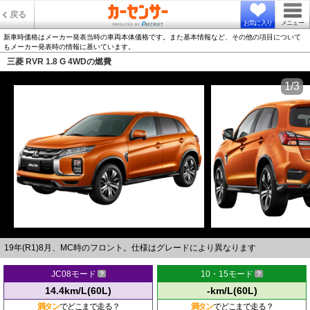
戻る
お気に入り
メニュー
新車時価格はメーカー発表当時の車両本体価格です。また基本情報など、その他の項目について
もメーカー発表時の情報に基いています。
三菱 RVR 1.8 G 4WDの燃費
1/3
19年(R1)8月、MC時のフロント。仕様はグレードにより異なります
JC08モード
10・15モード
14.4km/L(60L)
-km/L(60L)
満タン
でどこまで走る？
満タン
でどこまで走る？