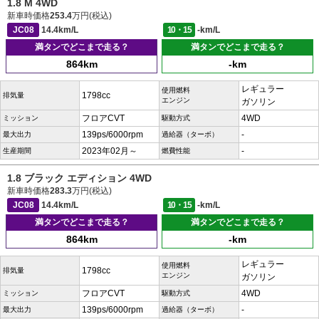
1.8 M 4WD
新車時価格
253.4
万円(税込)
JC08
14.4km/L
10・15
-km/L
満タンでどこまで走る？
満タンでどこまで走る？
864km
-km
レギュラー
使用燃料
1798cc
排気量
エンジン
ガソリン
フロアCVT
4WD
ミッション
駆動方式
139ps/6000rpm
-
最大出力
過給器（ターボ）
2023年02月～
-
生産期間
燃費性能
1.8 ブラック エディション 4WD
新車時価格
283.3
万円(税込)
JC08
14.4km/L
10・15
-km/L
満タンでどこまで走る？
満タンでどこまで走る？
864km
-km
レギュラー
使用燃料
1798cc
排気量
エンジン
ガソリン
フロアCVT
4WD
ミッション
駆動方式
139ps/6000rpm
-
最大出力
過給器（ターボ）