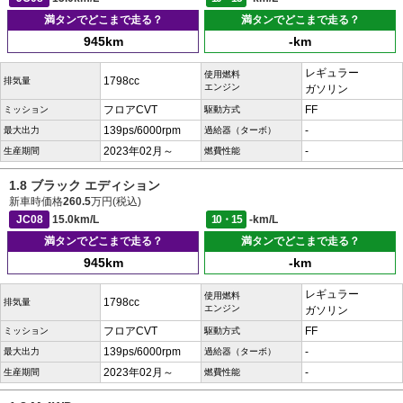
満タンでどこまで走る？
満タンでどこまで走る？
945km
-km
レギュラー
使用燃料
1798cc
排気量
エンジン
ガソリン
フロアCVT
FF
ミッション
駆動方式
139ps/6000rpm
-
最大出力
過給器（ターボ）
2023年02月～
-
生産期間
燃費性能
1.8 ブラック エディション
新車時価格
260.5
万円(税込)
JC08
15.0km/L
10・15
-km/L
満タンでどこまで走る？
満タンでどこまで走る？
945km
-km
レギュラー
使用燃料
1798cc
排気量
エンジン
ガソリン
フロアCVT
FF
ミッション
駆動方式
139ps/6000rpm
-
最大出力
過給器（ターボ）
2023年02月～
-
生産期間
燃費性能