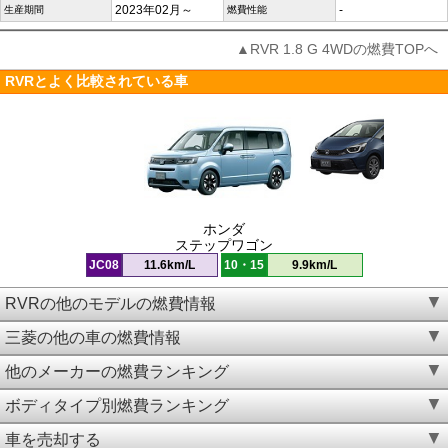
2023年02月～
-
生産期間
燃費性能
▲RVR 1.8 G 4WDの燃費TOPへ
RVRとよく比較されている車
ホンダ
ステップワゴン
JC08
11.6km/L
10・15
9.9km/L
RVRの他のモデルの燃費情報
三菱の他の車の燃費情報
他のメーカーの燃費ランキング
ボディタイプ別燃費ランキング
車を売却する