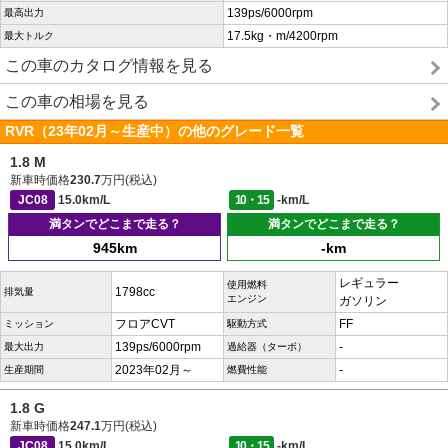
139ps/6000rpm
最高出力
17.5kg・m/4200rpm
最大トルク
この車のカタログ情報を見る
この車の相場を見る
RVR（23年02月～生産中）の他のグレード一覧
1.8 M
新車時価格
230.7
万円(税込)
JC08
15.0km/L
10・15
-km/L
満タンでどこまで走る？
満タンでどこまで走る？
945km
-km
レギュラー
使用燃料
1798cc
排気量
エンジン
ガソリン
フロアCVT
FF
ミッション
駆動方式
139ps/6000rpm
-
最大出力
過給器（ターボ）
2023年02月～
-
生産期間
燃費性能
1.8 G
新車時価格
247.1
万円(税込)
JC08
15.0km/L
10・15
-km/L