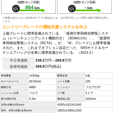
（燃費×タンク容量）
（燃費×タンク容量）
864
-
km
km
※燃費は定められた試験条件の下での数値のため、走行条件等により実際の燃料消費率は異な
ります。
エントリーグレードの運転支援システムを向上
上級グレードに標準装備されている、「後側方車両検知警報システ
ム（レーンチェンジアシスト機能付き）［BSW/LCA］」、「後退時
車両検知警報システム［RCTA］」が、「M」グレードにも標準装備
された。また、これまでオプション設定だった、SRSサイド＆カー
テンエアバッグが全車に標準装備されている。（2023.2）
中古車価格
238.2
万円～
269.8
万円
269.8
万円(税込)
新車時価格
1450kg
5名
車両重量
乗車定員
2670mm
2列
ホイールベース
シート列数
4WD
フロアCVT
駆動方式
ミッション
フロア
5ドア
ミッション位置
ドア数
5.3m
205mm
最小回転半径
最低地上高
4365x1810x1640
全長x全幅x全高(mm)
1865x1480x1260
室内 全長x全幅x全高(mm)