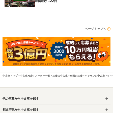
122
総掲載数
台
ページトップへ
中古車トップ
中古車検索：メーカー一覧
三菱の中古車
全国の三菱
ギャランの中古車
ギャ
他の車種から中古車を探す
都道府県から中古車を探す