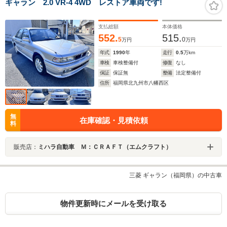
ギャラン 2.0 VR-4 4WD レストア車両です!
支払総額
本体価格
552.
515.
5
0
万円
万円
年式
1990
年
走行
0.5
万km
車検
車検整備付
修復
なし
保証
保証無
整備
法定整備付
住所
福岡県北九州市八幡西区
無
在庫確認・見積依頼
料
販売店：
ミハラ自動車 Ｍ：ＣＲＡＦＴ（エムクラフト）
三菱 ギャラン（福岡県）の中古車
物件更新時にメールを受け取る