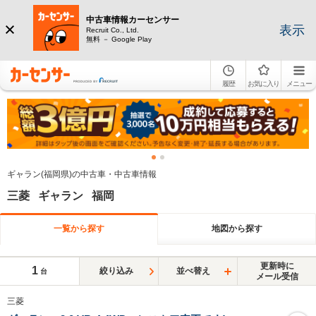
中古車情報カーセンサー
表示
Recruit Co., Ltd.
無料 － Google Play
履歴
お気に入り
メニュー
ギャラン(福岡県)の中古車・中古車情報
三菱 ギャラン 福岡
一覧から探す
地図から探す
更新時に
1
絞り込み
並べ替え
台
メール受信
三菱