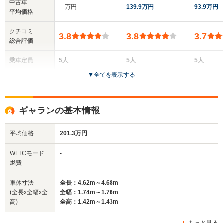
中古車
‐‐‐万円
139.9万円
93.9万円
平均価格
クチコミ
3.8
3.8
3.7
総合評価
乗車定員
5人
5人
5人
▼
全てを表示する
ドア数
4ドア
5ドア
5ドア
全高
全高
全高
ギャランの基本情報
1.4m～1.42m
1.44m～1.46m
1.44m
平均価格
201.3万円
全幅
全幅
全幅
WLTCモード
-
サイズ
1.7m
1.73m
1.74m
燃費
全長
全長
(全長x全幅x全高)
4.53m～4.56m
4.63m～4.71m
4.67m
車体寸法
全長：4.62m～4.68m
(全長x全幅x全
全幅：1.74m～1.76m
高)
全高：1.42m～1.43m
ホイールベース
ホイールベース
ホイー
-m
-m
もっと見る