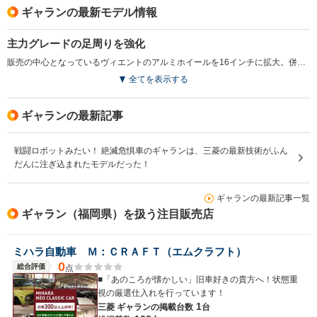
ギャランの最新モデル情報
主力グレードの足周りを強化
販売の中心となっているヴィエントのアルミホイールを16インチに拡大。併せてリアブレーキのディスク化も施し安全性を向上。グレード構成も見直した。(2002.9)
全てを表示する
ギャランの最新記事
戦闘ロボットみたい！ 絶滅危惧車のギャランは、三菱の最新技術がふん
だんに注ぎ込まれたモデルだった！
ギャランの最新記事一覧
ギャラン（福岡県）を扱う注目販売店
ミハラ自動車 Ｍ：ＣＲＡＦＴ（エムクラフト）
0
総合評価
点
■「あのころが懐かしい」旧車好きの貴方へ！状態重
視の厳選仕入れを行っています！
1
三菱 ギャランの
掲載台数
台