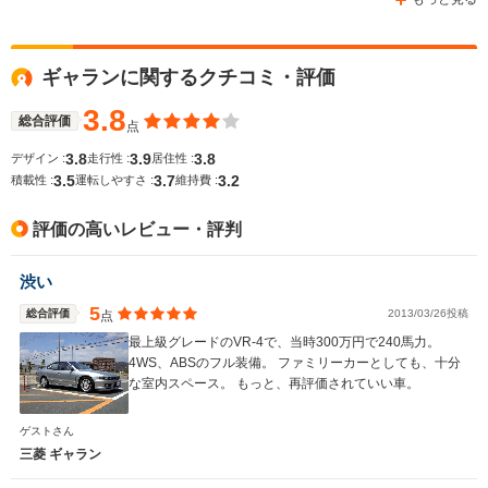
ギャランに関するクチコミ・評価
WLTCモード
-
-
-
燃費
3.8
総合評価
点
3.8
3.9
3.8
デザイン :
走行性 :
居住性 :
3.5
3.7
3.2
積載性 :
運転しやすさ :
維持費 :
排気量
1755～1997cc
1998cc
1834～24
評価の高いレビュー・評判
駆動方式
FF、4WD
4WD、FF
FF、4WD
渋い
5
総合評価
2013/03/26投稿
点
最上級グレードのVR-4で、当時300万円で240馬力。
4WS、ABSのフル装備。 ファミリーカーとしても、十分
な室内スペース。 もっと、再評価されていい車。
ゲストさん
三菱 ギャラン