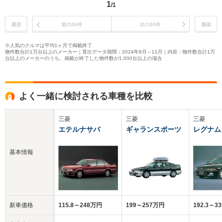
1
/1
最初
前の30件
次の30件
最後
※人気のクルマは平均1ヶ月で掲載終了
物件数合計1万台以上のメーカー｜算出データ期間：2024年9月～11月｜内容：物件数合計1万
台以上のメーカーのうち、掲載が終了した物件数が1,000台以上の場合
よく一緒に検討される車種を比較
三菱
三菱
三菱
エテルナサバ
ギャランスポーツ
レグナム
基本情報
新車価格
115.8～248万円
199～257万円
192.3～3