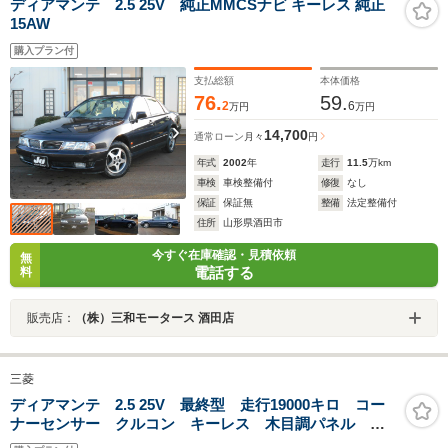
ディアマンテ 2.5 25V 純正MMCSナビ キーレス 純正
15AW
購入プラン付
支払総額
本体価格
76.
59.
2
6
万円
万円
14,700
通常ローン
月々
円
年式
2002
年
走行
11.5
万km
車検
車検整備付
修復
なし
保証
保証無
整備
法定整備付
住所
山形県酒田市
今すぐ在庫確認・見積依頼
無
電話する
料
販売店：
（株）三和モータース 酒田店
三菱
ディアマンテ 2.5 25V 最終型 走行19000キロ コー
ナーセンサー クルコン キーレス 木目調パネル 純
正DVDナビ CD/DVD再生 電動コーナーポール ドラ