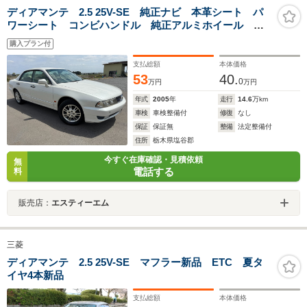
ディアマンテ 2.5 25V-SE 純正ナビ 本革シート パ
ワーシート コンビハンドル 純正アルミホイール コ
ーナーセンサー
購入プラン付
支払総額
本体価格
53
40.
0
万円
万円
年式
2005
年
走行
14.6
万km
車検
車検整備付
修復
なし
保証
保証無
整備
法定整備付
住所
栃木県塩谷郡
今すぐ在庫確認・見積依頼
無
電話する
料
販売店：
エスティーエム
三菱
ディアマンテ 2.5 25V-SE マフラー新品 ETC 夏タ
イヤ4本新品
支払総額
本体価格