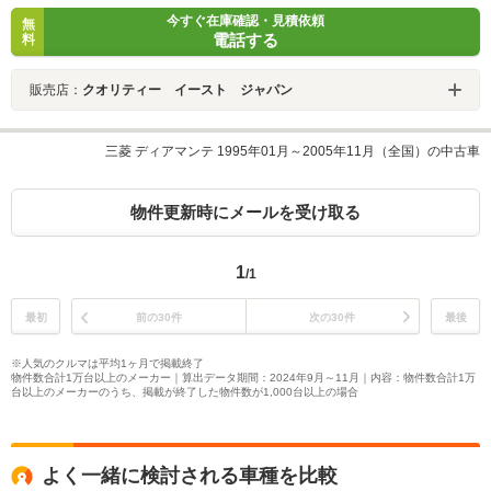
今すぐ在庫確認・見積依頼
無
電話する
料
販売店：
クオリティー イースト ジャパン
三菱 ディアマンテ 1995年01月～2005年11月（全国）の中古車
物件更新時にメールを受け取る
1
/1
最初
前の30件
次の30件
最後
※人気のクルマは平均1ヶ月で掲載終了
物件数合計1万台以上のメーカー｜算出データ期間：2024年9月～11月｜内容：物件数合計1万
台以上のメーカーのうち、掲載が終了した物件数が1,000台以上の場合
よく一緒に検討される車種を比較