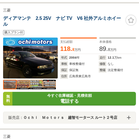
三菱
ディアマンテ 2.5 25V ナビ TV V6 社外アルミホイー
ル
購入プラン付
支払総額
本体価格
118.
89.
8
8
万円
万円
年式
2004
年
走行
12.1
万km
車検
車検整備付
修復
なし
保証
保証無
整備
法定整備付
住所
広島県東広島市
今すぐ在庫確認・見積依頼
無
電話する
料
販売店：
Ｏｃｈｉ Ｍｏｔｏｒｓ 越智モータース ルート２号店
三菱