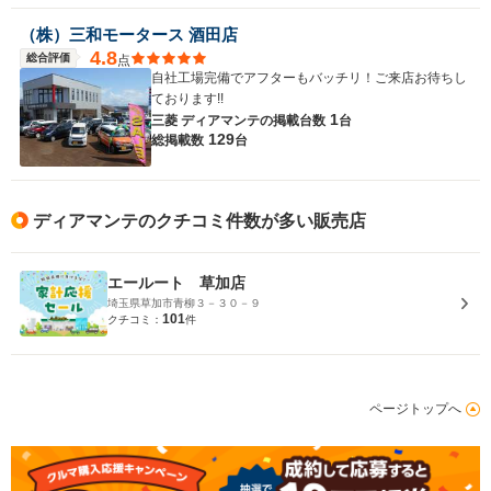
（株）三和モータース 酒田店
4.8
総合評価
点
自社工場完備でアフターもバッチリ！ご来店お待ちし
ております!!
1
三菱 ディアマンテの
掲載台数
台
129
総掲載数
台
ディアマンテのクチコミ件数が多い販売店
エールート 草加店
埼玉県草加市青柳３－３０－９
101
クチコミ：
件
ページトップへ