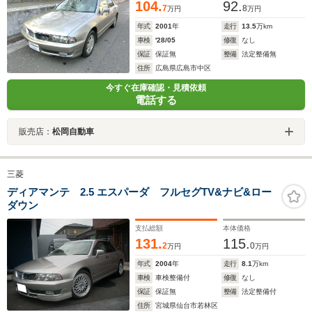
104.
92.
7
8
万円
万円
年式
2001
年
走行
13.5
万km
車検
'28/05
修復
なし
保証
保証無
整備
法定整備無
住所
広島県広島市中区
今すぐ在庫確認・見積依頼
電話する
販売店：
松岡自動車
三菱
ディアマンテ 2.5 エスパーダ フルセグTV&ナビ&ロー
ダウン
支払総額
本体価格
131.
115.
2
0
万円
万円
年式
2004
年
走行
8.1
万km
車検
車検整備付
修復
なし
保証
保証無
整備
法定整備付
住所
宮城県仙台市若林区