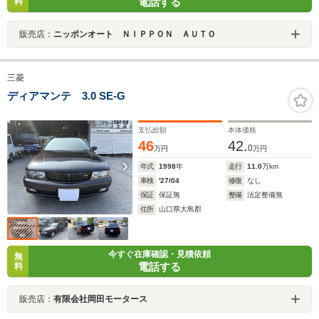
電話する
料
販売店：
ニッポンオート ＮＩＰＰＯＮ ＡＵＴＯ
三菱
ディアマンテ 3.0 SE-G
支払総額
本体価格
46
42.
0
万円
万円
年式
1998
年
走行
11.0
万km
車検
'27/04
修復
なし
保証
保証無
整備
法定整備無
住所
山口県大島郡
今すぐ在庫確認・見積依頼
無
電話する
料
販売店：
有限会社岡田モータース