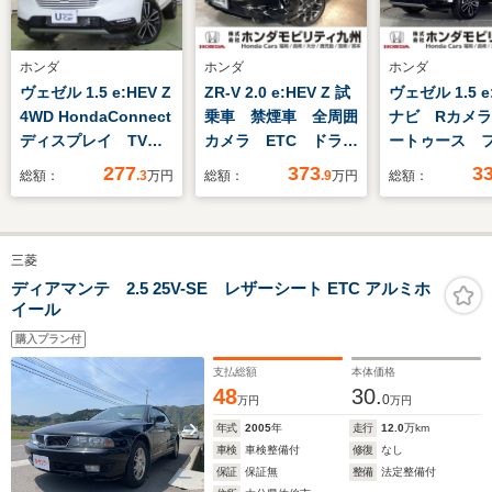
ホンダ
ホンダ
ホンダ
ヴェゼル 1.5 e:HEV Z
ZR-V 2.0 e:HEV Z 試
ヴェゼル 1.5 e
4WD HondaConnect
乗車 禁煙車 全周囲
ナビ Rカメ
ディスプレイ TVフ
カメラ ETC ドラレ
ートゥース 
ル リアカメラ
コ
TV
277
373
3
総額：
.3
万円
総額：
.9
万円
総額：
三菱
ディアマンテ 2.5 25V-SE レザーシート ETC アルミホ
イール
購入プラン付
支払総額
本体価格
48
30.
0
万円
万円
年式
2005
年
走行
12.0
万km
車検
車検整備付
修復
なし
保証
保証無
整備
法定整備付