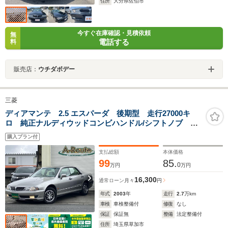
住所
大分県佐伯市
今すぐ在庫確認・見積依頼
無
電話する
料
販売店：
ウチダボデー
三菱
ディアマンテ 2.5 エスパーダ 後期型 走行27000キ
ロ 純正ナルディウッドコンビハンドル/シフトノブ 地
デジTV 社外SDナビ CD/DVD再生 レースハーフシー
購入プラン付
トカバー キーレス 木目調パネル 純正フロアマッ
ト 純正15AW
支払総額
本体価格
99
85.
0
万円
万円
16,300
通常ローン
月々
円
年式
2003
年
走行
2.7
万km
車検
車検整備付
修復
なし
保証
保証無
整備
法定整備付
住所
埼玉県草加市