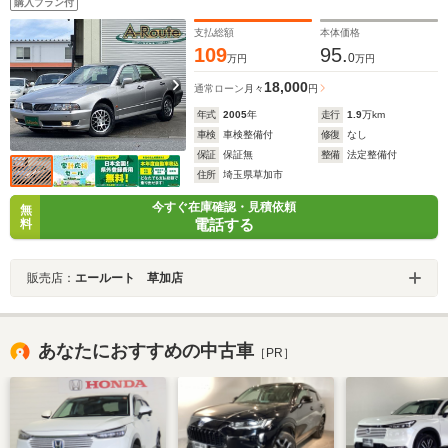
購入プラン付
レコ ETC アームレスト付シート フォグ 純正15ア
ルミ
支払総額
本体価格
109
95.
0
万円
万円
18,000
通常ローン
月々
円
年式
2005
年
走行
1.9
万km
車検
車検整備付
修復
なし
保証
保証無
整備
法定整備付
住所
埼玉県草加市
今すぐ在庫確認・見積依頼
無
電話する
料
販売店：
エールート 草加店
あなたにおすすめの中古車
［PR］