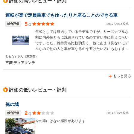
評価の高いレビュー・評判
駆動方式
FR、4WD
FR
FF、4WD
運転が楽で定員乗車でもゆったりと座ることのできる車
5
総合評価
2017/09/15投稿
点
年式としては経過しているモデルですが、リーズナブルな
割に内外装ともに洗練されているので古い車に見えづらい
です。また、維持費も比較的安く、他にあまり見ないモデ
ルなので他の人と車が重なるのを避けたい方にもおすすめ
です。 荷物を多く積み込むことができ、後部座席が広い
ともたすさん
（東京都）
セダンを探している人にぜひおすすめしたいモデルです。
三菱 ディアマンテ
もっと見る
評価の低いレビュー・評判
俺の城
2
総合評価
2014/01/26投稿
点
今の車にはない感性があります