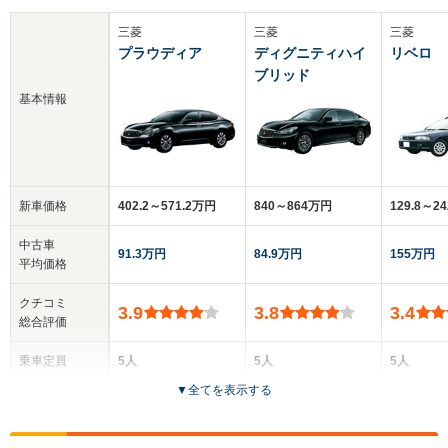
三菱
三菱
三菱
プラウディア
ディグニティハイ
リベロ
ブリッド
基本情報
新車価格
402.2～571.2万円
840～864万円
129.8～2
中古車
91.3万円
84.9万円
155万円
平均価格
クチコミ
3.9
3.8
3.4
総合評価
乗車定員
5人
5人
5人
▼
全てを表示する
ドア数
4ドア
4ドア
5ドア