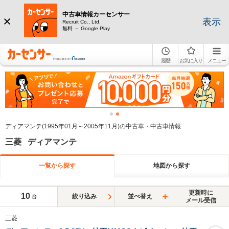
中古車情報カーセンサー
表示
Recruit Co., Ltd.
無料 － Google Play
履歴
お気に入り
メニュー
ディアマンテ(1995年01月～2005年11月)の中古車・中古車情報
三菱 ディアマンテ
一覧から探す
地図から探す
更新時に
10
絞り込み
並べ替え
台
メール受信
三菱