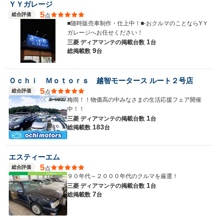
ＹＹガレージ
5
総合評価
点
■随時販売車制作・仕上中！■-おクルマのことならYＹ
ガレージへお任せください！
1
三菱 ディアマンテの
掲載台数
台
9
総掲載数
台
Ｏｃｈｉ Ｍｏｔｏｒｓ 越智モータース ルート２号店
5
総合評価
点
梅雨！！物価高の中みなさまの生活応援フェア開催
中！！
1
三菱 ディアマンテの
掲載台数
台
183
総掲載数
台
エスティーエム
5
総合評価
点
９０年代～２０００年代のクルマを厳選！
1
三菱 ディアマンテの
掲載台数
台
7
総掲載数
台