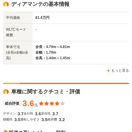
全高
全高
全高
ディアマンテの基本情報
1.51m～1.52m
1.51m
1.43m
平均価格
81.4万円
全幅
全幅
全幅
WLTCモード
-
サイズ
1.85m
1.85m
1.68
燃費
全長
全長
(全長x全幅x全高)
4.95m
5.1m
4.27m
車体寸法
全長：4.79m～4.81m
(全長x全幅x全
全幅：1.79m
高)
全高：1.44m～1.45m
ホイールベース
ホイールベース
ホイー
-m
-m
もっと見る
車種に関するクチコミ・評価
WLTCモード
-
-
-
燃費
3.6
総合評価
点
3.7
3.6
3.7
デザイン :
走行性 :
居住性 :
3.5
3.5
3.2
積載性 :
運転しやすさ :
維持費 :
排気量
2495～3696cc
3498cc
1468～19