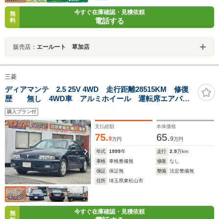
今すぐ在庫確認・見積依頼
無
電話する
料
販売店：
エールート 草加店
三菱
ディアマンテ 2.5 25V 4WD 走行距離28515KM 修復
歴 無し 4WD車 アルミホイール 運転席エアバッ
グ 助手席エアバッグ フロントフォグランプ
購入プラン付
支払総額
本体価格
75.
65.
9
9
万円
万円
年式
1999
年
走行
2.9
万km
車検
車検整備無
修復
なし
保証
保証無
整備
法定整備無
住所
埼玉県東松山市
今すぐ在庫確認・見積依頼
無