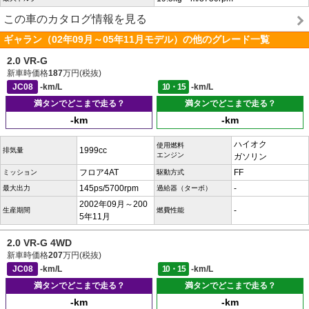
この車のカタログ情報を見る
ギャラン（02年09月～05年11月モデル）の他のグレード一覧
2.0 VR-G
新車時価格
187
万円(税抜)
JC08
-km/L
10・15
-km/L
満タンでどこまで走る？
満タンでどこまで走る？
-km
-km
ハイオク
使用燃料
1999cc
排気量
エンジン
ガソリン
フロア4AT
FF
ミッション
駆動方式
145ps/5700rpm
-
最大出力
過給器（ターボ）
2002年09月～200
-
生産期間
燃費性能
5年11月
2.0 VR-G 4WD
新車時価格
207
万円(税抜)
JC08
-km/L
10・15
-km/L
満タンでどこまで走る？
満タンでどこまで走る？
-km
-km