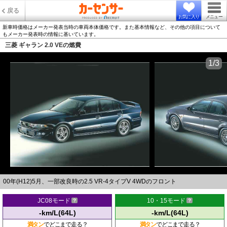
戻る
お気に入り
メニュー
新車時価格はメーカー発表当時の車両本体価格です。また基本情報など、その他の項目について
もメーカー発表時の情報に基いています。
三菱 ギャラン 2.0 VEの燃費
1/3
00年(H12)5月、一部改良時の2.5 VR-4タイプV 4WDのフロント
JC08モード
10・15モード
-km/L(64L)
-km/L(64L)
満タン
でどこまで走る？
満タン
でどこまで走る？