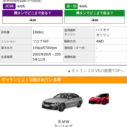
新車時価格
226
万円(税抜)
JC08
-km/L
10・15
-km/L
満タンでどこまで走る？
満タンでどこまで走る？
-km
-km
ハイオク
使用燃料
1999cc
排気量
エンジン
ガソリン
フロア4AT
4WD
ミッション
駆動方式
145ps/5700rpm
-
最大出力
過給器（ターボ）
2002年09月～200
-
生産期間
燃費性能
5年11月
▲ギャラン 2.0 VEの燃費TOPへ
ギャランとよく比較されている車
ＢＭＷ
3シリーズ