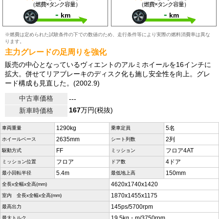
（燃費×タンク容量）
（燃費×タンク容量）
-
-
km
km
※燃費は定められた試験条件の下での数値のため、走行条件等により実際の燃料消費率は異な
ります。
主力グレードの足周りを強化
販売の中心となっているヴィエントのアルミホイールを16インチに
拡大。併せてリアブレーキのディスク化も施し安全性を向上。グレ
ード構成も見直した。(2002.9)
中古車価格
---
167
万円(税抜)
新車時価格
1290kg
5名
車両重量
乗車定員
2635mm
2列
ホイールベース
シート列数
FF
フロア4AT
駆動方式
ミッション
フロア
4ドア
ミッション位置
ドア数
5.4m
150mm
最小回転半径
最低地上高
4620x1740x1420
全長x全幅x全高(mm)
1870x1455x1175
室内 全長x全幅x全高(mm)
145ps/5700rpm
最高出力
19.5kg・m/3750rpm
最大トルク