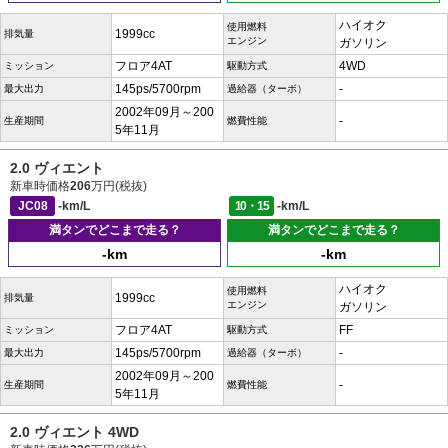
ハイオク
使用燃料
1999cc
排気量
エンジン
ガソリン
フロア4AT
4WD
ミッション
駆動方式
145ps/5700rpm
-
最大出力
過給器（ターボ）
2002年09月～200
-
生産期間
燃費性能
5年11月
2.0 ヴィエント
新車時価格
206
万円(税抜)
JC08
-km/L
10・15
-km/L
満タンでどこまで走る？
満タンでどこまで走る？
-km
-km
ハイオク
使用燃料
1999cc
排気量
エンジン
ガソリン
フロア4AT
FF
ミッション
駆動方式
145ps/5700rpm
-
最大出力
過給器（ターボ）
2002年09月～200
-
生産期間
燃費性能
5年11月
2.0 ヴィエント 4WD