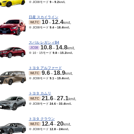
※ JC08モード
9
～
9.2
km/L
日産 スカイライン
10
12.4
WLTC
～
km/L
※ JC08モード
9.4
～
18.4
km/L
スバル レガシィB4
10.8
14.8
JC08
～
km/L
※ 10・15モード
9.8
～
15.2
km/L
トヨタ アルファード
9.6
18.9
WLTC
～
km/L
※ JC08モード
9.1
～
19.4
km/L
トヨタ カムリ
21.6
27.1
WLTC
～
km/L
※ JC08モード
24.6
～
33.4
km/L
トヨタ クラウン
12.4
20
WLTC
～
km/L
※ JC08モード
12.8
～
24
km/L