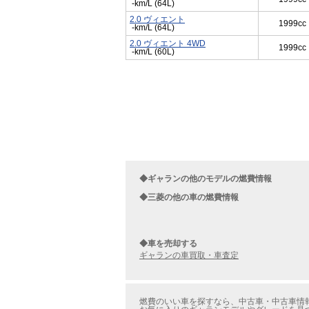
-km/L (64L)
2.0 ヴィエント
1999cc
-km/L (64L)
2.0 ヴィエント 4WD
1999cc
-km/L (60L)
◆ギャランの他のモデルの燃費情報
◆三菱の他の車の燃費情報
◆車を売却する
ギャランの車買取・車査定
燃費のいい車を探すなら、中古車・中古車情報の