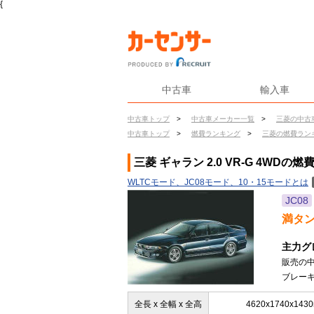
{
中古車
輸入車
中古車トップ
>
中古車メーカー一覧
>
三菱の中古
中古車トップ
>
燃費ランキング
>
三菱の燃費ラン
三菱 ギャラン 2.0 VR-G 4WDの燃
WLTCモード、JC08モード、10・15モードとは
JC08
満タ
主力グ
販売の
ブレーキ
全長 x 全幅 x 全高
4620x1740x143