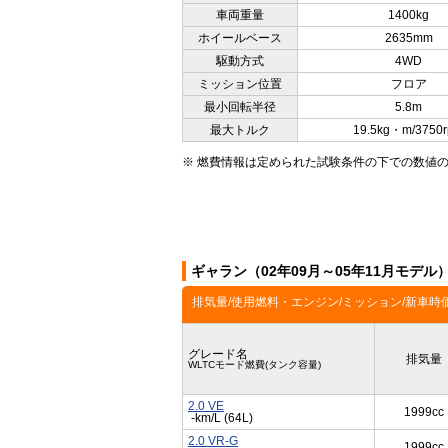
車両重量
1400kg
ホイールベース
2635mm
駆動方式
4WD
ミッション位置
フロア
最小回転半径
5.8m
最大トルク
19.5kg・m/3750
※ 燃費情報は定められた試験条件の下での数値
ギャラン（02年09月～05年11月モデ
排気量/使用燃料・エンジン/ミッション/新車時
グレード名
排気量
WLTCモード燃費(タンク容量)
2.0 VE
1999cc
-km/L (64L)
2.0 VR-G
1999cc