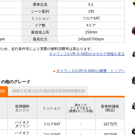
乗車定員
5人
シート配列
2列
ミッション
フロア4AT
ドア数
4ドア
最低地上高
150mm
rpm
最高出力
145ps/5700rpm
のため、走行条件等により実際の燃料消費率は異なります。
ギャラン 2.0 VR-G 4WDのカタログ情報を見る
ギャラン 2.0 VR-G 4WDの燃費・トップヘ
ル）の他のグレード
価格
駆動方式/最大出力/過給器/生産期間/燃費性能
満タンで
使用燃料
新車時価格
ミッション
どこまで走る？
エンジン
(税込)
(燃費xタンク容量)
ハイオク
フロア4AT
-
167
万円
ガソリン
ハイオク
フロア4AT
-
187
万円