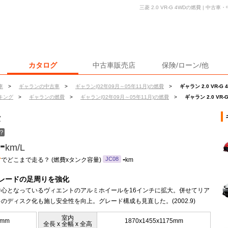
三菱 2.0 VR-G 4WDの燃費 | 中
カタログ
中古車販売店
保険/ローン/他
車
>
ギャランの中古車
>
ギャラン(02年09月～05年11月)の燃費
>
ギャラン 2.0 VR-G
キング
>
ギャランの燃費
>
ギャラン(02年09月～05年11月)の燃費
>
ギャラン 2.0 VR-
費
？
-
km/L
ン
-
JC08
でどこまで走る？ (燃費xタンク容量)
km
レードの足周りを強化
中心となっているヴィエントのアルミホイールを16インチに拡大。併せてリア
のディスク化も施し安全性を向上。グレード構成も見直した。(2002.9)
室内
0mm
1870x1455x1175mm
全長 x 全幅 x 全高