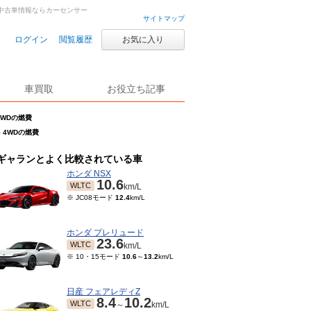
古車・中古車情報ならカーセンサー
サイトマップ
ログイン
閲覧履歴
お気に入り
車買取
お役立ち記事
 4WDの燃費
G 4WDの燃費
ギャランとよく比較されている車
ホンダ NSX
10.6
WLTC
km/L
※ JC08モード
12.4
km/L
ホンダ プレリュード
23.6
WLTC
km/L
※ 10・15モード
10.6
～
13.2
km/L
日産 フェアレディZ
8.4
10.2
WLTC
～
km/L