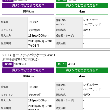
満タンでどこまで走る？
満タンでどこまで走る？
864km
-km
レギュラー
使用燃料
1998cc
排気量
エンジン
ハイブリッド
その他AT
4WD
ミッション
駆動方式
118ps/4500rpm
-
最大出力
過給器（ターボ）
2015年07月～201
-
生産期間
燃費性能
7年01月
2.0 G セーフティパッケージ 4WD
新車時価格
388.3
万円(税込)
JC08
19.2km/L
10・15
-km/L
満タンでどこまで走る？
満タンでどこまで走る？
864km
-km
レギュラー
使用燃料
1998cc
排気量
エンジン
ハイブリッド
その他AT
4WD
ミッション
駆動方式
118ps/4500rpm
-
最大出力
過給器（ターボ）
2015年07月～201
-
生産期間
燃費性能