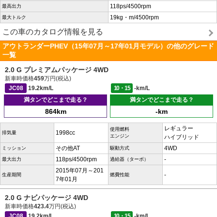
118ps/4500rpm
最高出力
19kg・m/4500rpm
最大トルク
この車のカタログ情報を見る
アウトランダーPHEV（15年07月～17年01月モデル）の他のグレード
一覧
2.0 G プレミアムパッケージ 4WD
新車時価格
459
万円(税込)
JC08
19.2km/L
10・15
-km/L
満タンでどこまで走る？
満タンでどこまで走る？
864km
-km
レギュラー
使用燃料
1998cc
排気量
エンジン
ハイブリッド
その他AT
4WD
ミッション
駆動方式
118ps/4500rpm
-
最大出力
過給器（ターボ）
2015年07月～201
-
生産期間
燃費性能
7年01月
2.0 G ナビパッケージ 4WD
新車時価格
423.4
万円(税込)
JC08
19.2km/L
10・15
-km/L