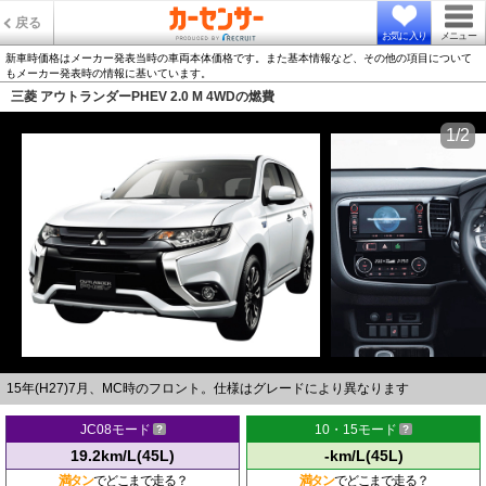
戻る
お気に入り
メニュー
新車時価格はメーカー発表当時の車両本体価格です。また基本情報など、その他の項目について
もメーカー発表時の情報に基いています。
三菱 アウトランダーPHEV 2.0 M 4WDの燃費
1/2
15年(H27)7月、MC時のフロント。仕様はグレードにより異なります
JC08モード
10・15モード
19.2km/L(45L)
-km/L(45L)
満タン
でどこまで走る？
満タン
でどこまで走る？