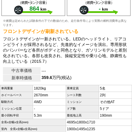
（燃費×タンク容量）
（燃費×タンク容量）
864
-
km
km
※燃費は定められた試験条件の下での数値のため、走行条件等により実際の燃料消費率は異な
ります。
フロントデザインが刷新されている
フロントデザインが一新されている。LEDのヘッドライト、リアコ
ンビライトが採用されるなど、先進的なイメージを演出。専用形状
のバンパーなど各所がボディと同色となり、ガソリンモデルと差別
化されている。各部も改良され、操縦安定性や乗り心地、静粛性も
向上している（2015.7）
中古車価格
---
359.6
万円(税込)
新車時価格
1820kg
5名
車両重量
乗車定員
2670mm
2列
ホイールベース
シート列数
4WD
その他AT
駆動方式
ミッション
-
5ドア
ミッション位置
ドア数
5.3m
190mm
最小回転半径
最低地上高
4695x1800x1710
全長x全幅x全高(mm)
1900x1495x1235
室内 全長x全幅x全高(mm)