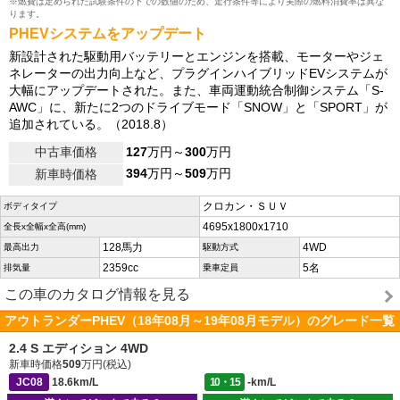
※燃費は定められた試験条件の下での数値のため、走行条件等により実際の燃料消費率は異な
ります。
PHEVシステムをアップデート
新設計された駆動用バッテリーとエンジンを搭載、モーターやジェ
ネレーターの出力向上など、プラグインハイブリッドEVシステムが
大幅にアップデートされた。また、車両運動統合制御システム「S-
AWC」に、新たに2つのドライブモード「SNOW」と「SPORT」が
追加されている。（2018.8）
中古車価格
127
万円～
300
万円
394
万円～
509
万円
新車時価格
クロカン・ＳＵＶ
ボディタイプ
4695x1800x1710
全長x全幅x全高(mm)
128馬力
4WD
最高出力
駆動方式
2359cc
5名
排気量
乗車定員
この車のカタログ情報を見る
アウトランダーPHEV（18年08月～19年08月モデル）のグレード一覧
2.4 S エディション 4WD
新車時価格
509
万円(税込)
JC08
18.6km/L
10・15
-km/L