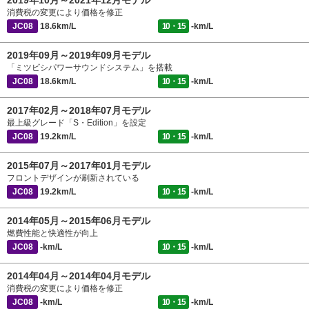
2019年10月～2021年12月モデル
消費税の変更により価格を修正
JC08
18.6km/L
10・15
-km/L
2019年09月～2019年09月モデル
「ミツビシパワーサウンドシステム」を搭載
JC08
18.6km/L
10・15
-km/L
2017年02月～2018年07月モデル
最上級グレード「S・Edition」を設定
JC08
19.2km/L
10・15
-km/L
2015年07月～2017年01月モデル
フロントデザインが刷新されている
JC08
19.2km/L
10・15
-km/L
2014年05月～2015年06月モデル
燃費性能と快適性が向上
JC08
-km/L
10・15
-km/L
2014年04月～2014年04月モデル
消費税の変更により価格を修正
JC08
-km/L
10・15
-km/L