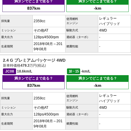
満タンでどこまで走る？
満タンでどこまで走る？
837km
-km
レギュラー
使用燃料
2359cc
排気量
エンジン
ハイブリッド
その他AT
4WD
ミッション
駆動方式
128ps/4500rpm
-
最大出力
過給器（ターボ）
2018年08月～201
-
生産期間
燃費性能
9年08月
2.4 G プレミアムパッケージ 4WD
新車時価格
479.3
万円(税込)
JC08
18.6km/L
10・15
-km/L
満タンでどこまで走る？
満タンでどこまで走る？
837km
-km
レギュラー
使用燃料
2359cc
排気量
エンジン
ハイブリッド
その他AT
4WD
ミッション
駆動方式
128ps/4500rpm
-
最大出力
過給器（ターボ）
2018年08月～201
-
生産期間
燃費性能
9年08月