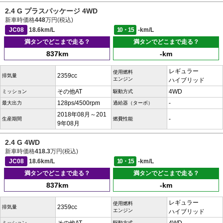
2.4 G プラスパッケージ 4WD
新車時価格
448
万円(税込)
JC08
18.6km/L
10・15
-km/L
満タンでどこまで走る？
満タンでどこまで走る？
837km
-km
レギュラー
使用燃料
2359cc
排気量
エンジン
ハイブリッド
その他AT
4WD
ミッション
駆動方式
128ps/4500rpm
-
最大出力
過給器（ターボ）
2018年08月～201
-
生産期間
燃費性能
9年08月
2.4 G 4WD
新車時価格
418.3
万円(税込)
JC08
18.6km/L
10・15
-km/L
満タンでどこまで走る？
満タンでどこまで走る？
837km
-km
レギュラー
使用燃料
2359cc
排気量
エンジン
ハイブリッド
ミッション
駆動方式