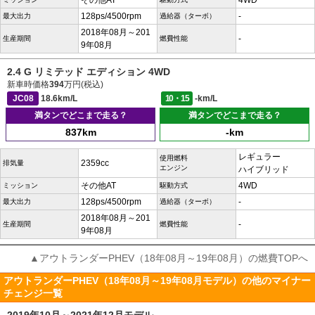
その他AT
4WD
128ps/4500rpm
-
最大出力
過給器（ターボ）
2018年08月～201
-
生産期間
燃費性能
9年08月
2.4 G リミテッド エディション 4WD
新車時価格
394
万円(税込)
JC08
18.6km/L
10・15
-km/L
満タンでどこまで走る？
満タンでどこまで走る？
837km
-km
レギュラー
使用燃料
2359cc
排気量
エンジン
ハイブリッド
その他AT
4WD
ミッション
駆動方式
128ps/4500rpm
-
最大出力
過給器（ターボ）
2018年08月～201
-
生産期間
燃費性能
9年08月
▲アウトランダーPHEV（18年08月～19年08月）の燃費TOPへ
アウトランダーPHEV（18年08月～19年08月モデル）の他のマイナー
チェンジ一覧