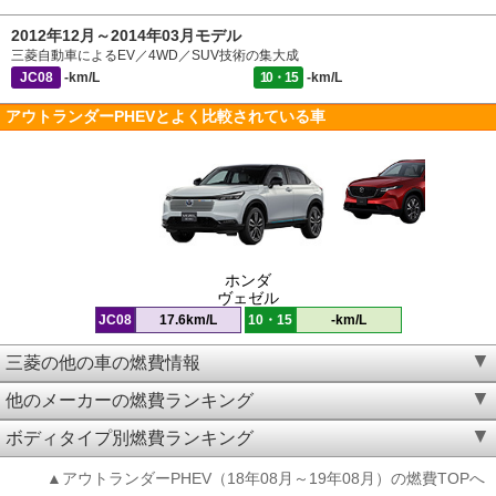
2012年12月～2014年03月モデル
三菱自動車によるEV／4WD／SUV技術の集大成
JC08
-km/L
10・15
-km/L
アウトランダーPHEVとよく比較されている車
ホンダ
ヴェゼル
JC08
17.6km/L
10・15
-km/L
三菱の他の車の燃費情報
他のメーカーの燃費ランキング
ボディタイプ別燃費ランキング
▲アウトランダーPHEV（18年08月～19年08月）の燃費TOPへ