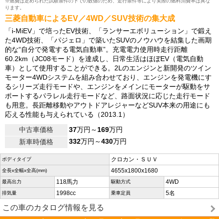
※燃費は定められた試験条件の下での数値のため、走行条件等により実際の燃料消費率は異な
ります。
三菱自動車によるEV／4WD／SUV技術の集大成
「i-MiEV」で培ったEV技術、「ランサーエボリューション」で鍛え
た4WD技術、「パジェロ」で築いたSUVのノウハウを結集した画期
的な“自分で発電する電気自動車”。充電電力使用時走行距離
60.2km（JC08モード）を達成し、日常生活はほぼEV（電気自動
車）として使用することができる。2Lのエンジンと新開発のツイン
モーター4WDシステムを組み合わせており、エンジンを発電機にす
るシリーズ走行モードや、エンジンをメインにモーターが駆動をサ
ポートするパラレル走行モードなど、路面状況に応じた走行モード
も用意。長距離移動やアウトドアレジャーなどSUV本来の用途にも
応える性能も与えられている（2013.1）
中古車価格
37
万円～
169
万円
332
万円～
430
万円
新車時価格
クロカン・ＳＵＶ
ボディタイプ
4655x1800x1680
全長x全幅x全高(mm)
118馬力
4WD
最高出力
駆動方式
1998cc
5名
排気量
乗車定員
この車のカタログ情報を見る