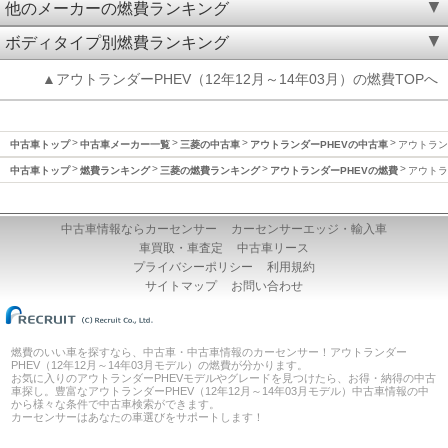
他のメーカーの燃費ランキング
ボディタイプ別燃費ランキング
▲アウトランダーPHEV（12年12月～14年03月）の燃費TOPへ
中古車トップ
中古車メーカー一覧
三菱の中古車
アウトランダーPHEVの中古車
アウトランダ
中古車トップ
燃費ランキング
三菱の燃費ランキング
アウトランダーPHEVの燃費
アウトラン
中古車情報ならカーセンサー
カーセンサーエッジ・輸入車
車買取・車査定
中古車リース
プライバシーポリシー
利用規約
サイトマップ
お問い合わせ
燃費のいい車を探すなら、中古車・中古車情報のカーセンサー！アウトランダー
PHEV（12年12月～14年03月モデル）の燃費が分かります。
お気に入りのアウトランダーPHEVモデルやグレードを見つけたら、お得・納得の中古
車探し。豊富なアウトランダーPHEV（12年12月～14年03月モデル）中古車情報の中
から様々な条件で中古車検索ができます。
カーセンサーはあなたの車選びをサポートします！