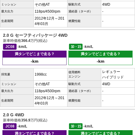
その他AT
4WD
ミッション
駆動方式
118ps/4500rpm
-
最大出力
過給器（ターボ）
2012年12月～201
-
生産期間
燃費性能
4年03月
2.0 G セーフティパッケージ 4WD
新車時価格
366.4
万円(税込)
JC08
-km/L
10・15
-km/L
満タンでどこまで走る？
満タンでどこまで走る？
-km
-km
レギュラー
使用燃料
1998cc
排気量
エンジン
ハイブリッド
その他AT
4WD
ミッション
駆動方式
118ps/4500rpm
-
最大出力
過給器（ターボ）
2012年12月～201
-
生産期間
燃費性能
4年03月
2.0 G 4WD
新車時価格
356.9
万円(税込)
JC08
-km/L
10・15
-km/L
満タンでどこまで走る？
満タンでどこまで走る？