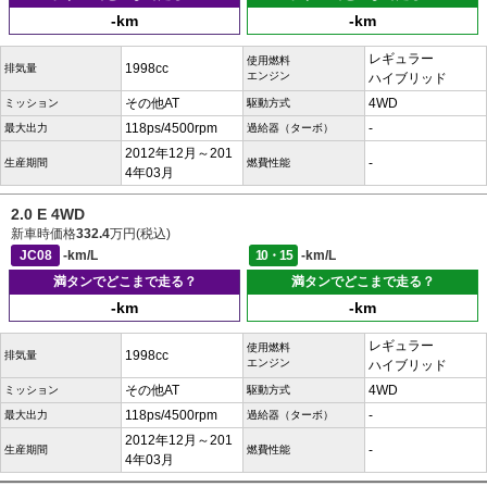
-km
-km
レギュラー
使用燃料
1998cc
排気量
エンジン
ハイブリッド
その他AT
4WD
ミッション
駆動方式
118ps/4500rpm
-
最大出力
過給器（ターボ）
2012年12月～201
-
生産期間
燃費性能
4年03月
2.0 E 4WD
新車時価格
332.4
万円(税込)
JC08
-km/L
10・15
-km/L
満タンでどこまで走る？
満タンでどこまで走る？
-km
-km
レギュラー
使用燃料
1998cc
排気量
エンジン
ハイブリッド
その他AT
4WD
ミッション
駆動方式
118ps/4500rpm
-
最大出力
過給器（ターボ）
2012年12月～201
-
生産期間
燃費性能
4年03月