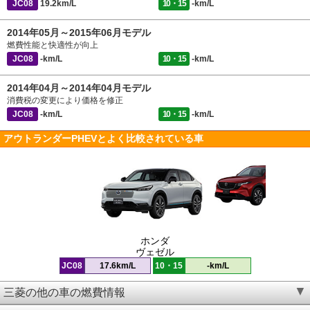
JC08
19.2km/L
10・15
-km/L
2014年05月～2015年06月モデル
燃費性能と快適性が向上
JC08
-km/L
10・15
-km/L
2014年04月～2014年04月モデル
消費税の変更により価格を修正
JC08
-km/L
10・15
-km/L
アウトランダーPHEVとよく比較されている車
ホンダ
ヴェゼル
JC08
17.6km/L
10・15
-km/L
三菱の他の車の燃費情報