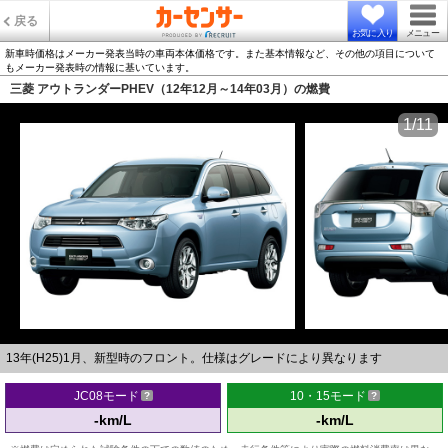
戻る
お気に入り
メニュー
新車時価格はメーカー発表当時の車両本体価格です。また基本情報など、その他の項目について
もメーカー発表時の情報に基いています。
三菱 アウトランダーPHEV（12年12月～14年03月）の燃費
1/11
13年(H25)1月、新型時のフロント。仕様はグレードにより異なります
JC08モード
10・15モード
-km/L
-km/L