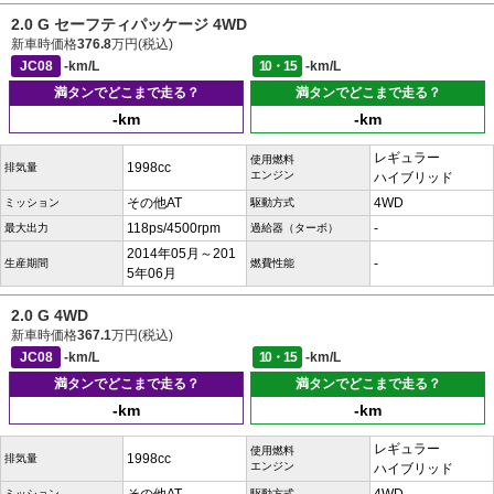
2.0 G セーフティパッケージ 4WD
新車時価格
376.8
万円(税込)
JC08
-km/L
10・15
-km/L
満タンでどこまで走る？
満タンでどこまで走る？
-km
-km
レギュラー
使用燃料
1998cc
排気量
エンジン
ハイブリッド
その他AT
4WD
ミッション
駆動方式
118ps/4500rpm
-
最大出力
過給器（ターボ）
2014年05月～201
-
生産期間
燃費性能
5年06月
2.0 G 4WD
新車時価格
367.1
万円(税込)
JC08
-km/L
10・15
-km/L
満タンでどこまで走る？
満タンでどこまで走る？
-km
-km
レギュラー
使用燃料
1998cc
排気量
エンジン
ハイブリッド
ミッション
駆動方式