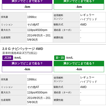
満タンでどこまで走る？
満タンでどこまで走る？
-km
-km
レギュラー
使用燃料
1998cc
排気量
エンジン
ハイブリッド
その他AT
4WD
ミッション
駆動方式
118ps/4500rpm
-
最大出力
過給器（ターボ）
2014年05月～201
-
生産期間
燃費性能
5年06月
2.0 G ナビパッケージ 4WD
新車時価格
412.3
万円(税込)
JC08
-km/L
10・15
-km/L
満タンでどこまで走る？
満タンでどこまで走る？
-km
-km
レギュラー
使用燃料
1998cc
排気量
エンジン
ハイブリッド
その他AT
4WD
ミッション
駆動方式
118ps/4500rpm
-
最大出力
過給器（ターボ）
2014年05月～201
-
生産期間
燃費性能
5年06月