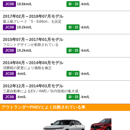
JC08
18.6km/L
10・15
-km/L
2017年02月～2018年07月モデル
最上級グレード「S・Edition」を設定
JC08
19.2km/L
10・15
-km/L
2015年07月～2017年01月モデル
フロントデザインが刷新されている
JC08
19.2km/L
10・15
-km/L
2014年04月～2014年04月モデル
消費税の変更により価格を修正
JC08
-km/L
10・15
-km/L
2012年12月～2014年03月モデル
三菱自動車によるEV／4WD／SUV技術の集大成
JC08
-km/L
10・15
-km/L
アウトランダーPHEVとよく比較されている車