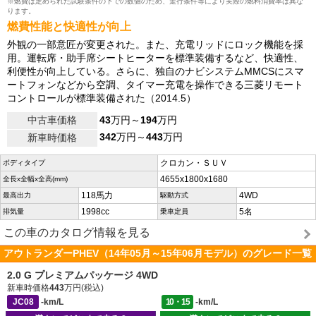
※燃費は定められた試験条件の下での数値のため、走行条件等により実際の燃料消費率は異な
ります。
燃費性能と快適性が向上
外観の一部意匠が変更された。また、充電リッドにロック機能を採
用。運転席・助手席シートヒーターを標準装備するなど、快適性、
利便性が向上している。さらに、独自のナビシステムMMCSにスマ
ートフォンなどから空調、タイマー充電を操作できる三菱リモート
コントロールが標準装備された（2014.5）
中古車価格
43
万円～
194
万円
342
万円～
443
万円
新車時価格
クロカン・ＳＵＶ
ボディタイプ
4655x1800x1680
全長x全幅x全高(mm)
118馬力
4WD
最高出力
駆動方式
1998cc
5名
排気量
乗車定員
この車のカタログ情報を見る
アウトランダーPHEV（14年05月～15年06月モデル）のグレード一覧
2.0 G プレミアムパッケージ 4WD
新車時価格
443
万円(税込)
JC08
-km/L
10・15
-km/L