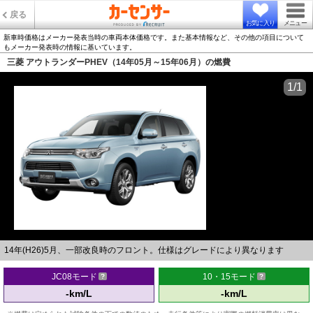
戻る
お気に入り
メニュー
新車時価格はメーカー発表当時の車両本体価格です。また基本情報など、その他の項目について
もメーカー発表時の情報に基いています。
三菱 アウトランダーPHEV（14年05月～15年06月）の燃費
1/1
14年(H26)5月、一部改良時のフロント。仕様はグレードにより異なります
JC08モード
10・15モード
-km/L
-km/L