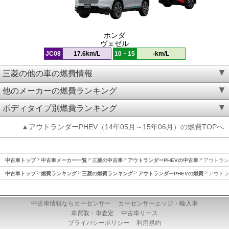
ホンダ
ヴェゼル
JC08
17.6km/L
10・15
-km/L
三菱の他の車の燃費情報
他のメーカーの燃費ランキング
ボディタイプ別燃費ランキング
▲アウトランダーPHEV（14年05月～15年06月）の燃費TOPへ
中古車トップ
中古車メーカー一覧
三菱の中古車
アウトランダーPHEVの中古車
アウトランダ
中古車トップ
燃費ランキング
三菱の燃費ランキング
アウトランダーPHEVの燃費
アウトラン
中古車情報ならカーセンサー
カーセンサーエッジ・輸入車
車買取・車査定
中古車リース
プライバシーポリシー
利用規約