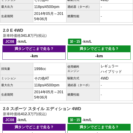
その他AT
4WD
118ps/4500rpm
-
最大出力
過給器（ターボ）
2014年05月～201
-
生産期間
燃費性能
5年06月
2.0 E 4WD
新車時価格
341.8
万円(税込)
JC08
-km/L
10・15
-km/L
満タンでどこまで走る？
満タンでどこまで走る？
-km
-km
レギュラー
使用燃料
1998cc
排気量
エンジン
ハイブリッド
その他AT
4WD
ミッション
駆動方式
118ps/4500rpm
-
最大出力
過給器（ターボ）
2014年05月～201
-
生産期間
燃費性能
5年06月
2.0 スポーツ スタイル エディション 4WD
新車時価格
412.3
万円(税込)
JC08
-km/L
10・15
-km/L
満タンでどこまで走る？
満タンでどこまで走る？