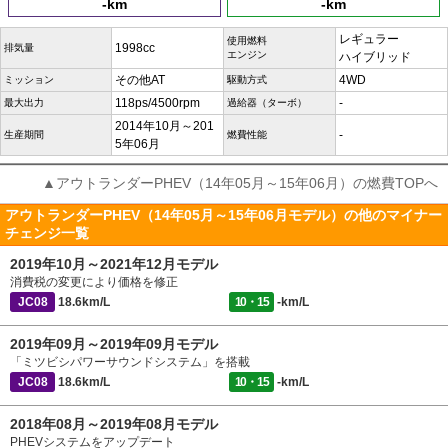
-km
-km
レギュラー
使用燃料
1998cc
排気量
エンジン
ハイブリッド
その他AT
4WD
ミッション
駆動方式
118ps/4500rpm
-
最大出力
過給器（ターボ）
2014年10月～201
-
生産期間
燃費性能
5年06月
▲アウトランダーPHEV（14年05月～15年06月）の燃費TOPへ
アウトランダーPHEV（14年05月～15年06月モデル）の他のマイナー
チェンジ一覧
2019年10月～2021年12月モデル
消費税の変更により価格を修正
JC08
18.6km/L
10・15
-km/L
2019年09月～2019年09月モデル
「ミツビシパワーサウンドシステム」を搭載
JC08
18.6km/L
10・15
-km/L
2018年08月～2019年08月モデル
PHEVシステムをアップデート