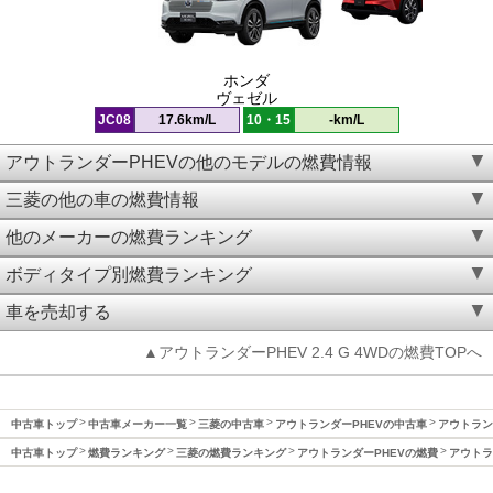
ホンダ
ヴェゼル
JC08
17.6km/L
10・15
-km/L
アウトランダーPHEVの他のモデルの燃費情報
三菱の他の車の燃費情報
他のメーカーの燃費ランキング
ボディタイプ別燃費ランキング
車を売却する
▲アウトランダーPHEV 2.4 G 4WDの燃費TOPへ
中古車トップ
中古車メーカー一覧
三菱の中古車
アウトランダーPHEVの中古車
アウトランダ
中古車トップ
燃費ランキング
三菱の燃費ランキング
アウトランダーPHEVの燃費
アウトラン