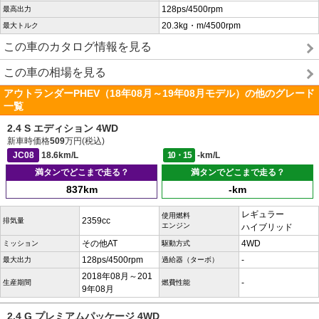
128ps/4500rpm
最高出力
20.3kg・m/4500rpm
最大トルク
この車のカタログ情報を見る
この車の相場を見る
アウトランダーPHEV（18年08月～19年08月モデル）の他のグレード
一覧
2.4 S エディション 4WD
新車時価格
509
万円(税込)
JC08
18.6km/L
10・15
-km/L
満タンでどこまで走る？
満タンでどこまで走る？
837km
-km
レギュラー
使用燃料
2359cc
排気量
エンジン
ハイブリッド
その他AT
4WD
ミッション
駆動方式
128ps/4500rpm
-
最大出力
過給器（ターボ）
2018年08月～201
-
生産期間
燃費性能
9年08月
2.4 G プレミアムパッケージ 4WD