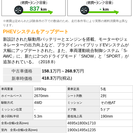
（燃費×タンク容量）
（燃費×タンク容量）
837
-
km
km
※燃費は定められた試験条件の下での数値のため、走行条件等により実際の燃料消費率は異な
ります。
PHEVシステムをアップデート
新設計された駆動用バッテリーとエンジンを搭載、モーターやジェ
ネレーターの出力向上など、プラグインハイブリッドEVシステムが
大幅にアップデートされた。また、車両運動統合制御システム「S-
AWC」に、新たに2つのドライブモード「SNOW」と「SPORT」が
追加されている。（2018.8）
中古車価格
158.1
万円～
268.9
万円
418.3
万円(税込)
新車時価格
1890kg
5名
車両重量
乗車定員
2670mm
2列
ホイールベース
シート列数
4WD
その他AT
駆動方式
ミッション
-
5ドア
ミッション位置
ドア数
5.3m
190mm
最小回転半径
最低地上高
4695x1800x1710
全長x全幅x全高(mm)
1900x1495x1235
室内 全長x全幅x全高(mm)