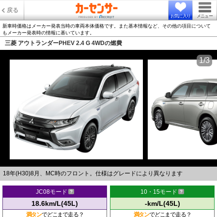
戻る
お気に入り
メニュー
新車時価格はメーカー発表当時の車両本体価格です。また基本情報など、その他の項目について
もメーカー発表時の情報に基いています。
三菱 アウトランダーPHEV 2.4 G 4WDの燃費
1/3
18年(H30)8月、MC時のフロント。仕様はグレードにより異なります
JC08モード
10・15モード
18.6km/L(45L)
-km/L(45L)
満タン
でどこまで走る？
満タン
でどこまで走る？