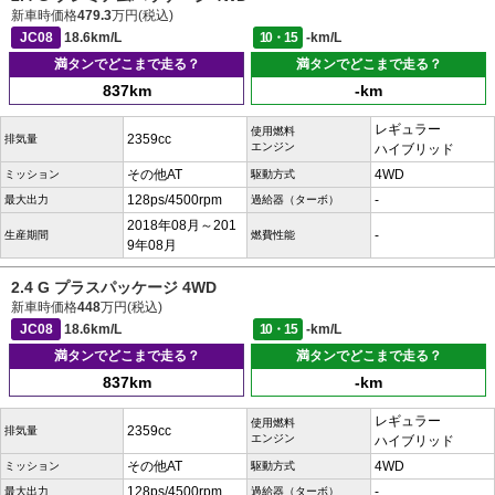
新車時価格
479.3
万円(税込)
JC08
18.6km/L
10・15
-km/L
満タンでどこまで走る？
満タンでどこまで走る？
837km
-km
レギュラー
使用燃料
2359cc
排気量
エンジン
ハイブリッド
その他AT
4WD
ミッション
駆動方式
128ps/4500rpm
-
最大出力
過給器（ターボ）
2018年08月～201
-
生産期間
燃費性能
9年08月
2.4 G プラスパッケージ 4WD
新車時価格
448
万円(税込)
JC08
18.6km/L
10・15
-km/L
満タンでどこまで走る？
満タンでどこまで走る？
837km
-km
レギュラー
使用燃料
2359cc
排気量
エンジン
ハイブリッド
その他AT
4WD
ミッション
駆動方式
128ps/4500rpm
-
最大出力
過給器（ターボ）