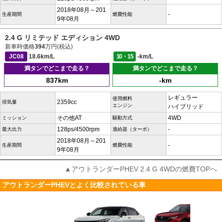
2018年08月～201
-
生産期間
燃費性能
9年08月
2.4 G リミテッド エディション 4WD
新車時価格
394
万円(税込)
JC08
18.6km/L
10・15
-km/L
満タンでどこまで走る？
満タンでどこまで走る？
837km
-km
レギュラー
使用燃料
2359cc
排気量
エンジン
ハイブリッド
その他AT
4WD
ミッション
駆動方式
128ps/4500rpm
-
最大出力
過給器（ターボ）
2018年08月～201
-
生産期間
燃費性能
9年08月
▲アウトランダーPHEV 2.4 G 4WDの燃費TOPへ
アウトランダーPHEVとよく比較されている車