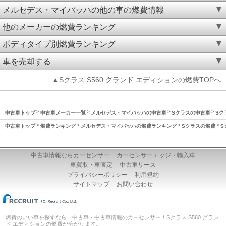
メルセデス・マイバッハの他の車の燃費情報
他のメーカーの燃費ランキング
ボディタイプ別燃費ランキング
車を売却する
▲Sクラス S560 グランド エディションの燃費TOPへ
中古車トップ
中古車メーカー一覧
メルセデス・マイバッハの中古車
Sクラスの中古車
Sク
中古車トップ
燃費ランキング
メルセデス・マイバッハの燃費ランキング
Sクラスの燃費
S
中古車情報ならカーセンサー
カーセンサーエッジ・輸入車
車買取・車査定
中古車リース
プライバシーポリシー
利用規約
サイトマップ
お問い合わせ
燃費のいい車を探すなら、中古車・中古車情報のカーセンサー！Sクラス S560 グラン
ド エディションの燃費が分かります。