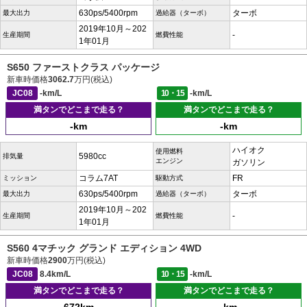
630ps/5400rpm
ターボ
最大出力
過給器（ターボ）
2019年10月～202
-
生産期間
燃費性能
1年01月
S650 ファーストクラス パッケージ
新車時価格
3062.7
万円(税込)
JC08
-km/L
10・15
-km/L
満タンでどこまで走る？
満タンでどこまで走る？
-km
-km
ハイオク
使用燃料
5980cc
排気量
エンジン
ガソリン
コラム7AT
FR
ミッション
駆動方式
630ps/5400rpm
ターボ
最大出力
過給器（ターボ）
2019年10月～202
-
生産期間
燃費性能
1年01月
S560 4マチック グランド エディション 4WD
新車時価格
2900
万円(税込)
JC08
8.4km/L
10・15
-km/L
満タンでどこまで走る？
満タンでどこまで走る？