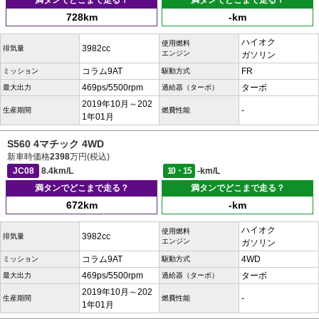
満タンでどこまで走る？
満タンでどこまで走る？
728km
-km
ハイオク
使用燃料
3982cc
排気量
エンジン
ガソリン
コラム9AT
FR
ミッション
駆動方式
469ps/5500rpm
ターボ
最大出力
過給器（ターボ）
2019年10月～202
-
生産期間
燃費性能
1年01月
S560 4マチック 4WD
新車時価格
2398
万円(税込)
JC08
8.4km/L
10・15
-km/L
満タンでどこまで走る？
満タンでどこまで走る？
672km
-km
ハイオク
使用燃料
3982cc
排気量
エンジン
ガソリン
コラム9AT
4WD
ミッション
駆動方式
469ps/5500rpm
ターボ
最大出力
過給器（ターボ）
2019年10月～202
-
生産期間
燃費性能
1年01月