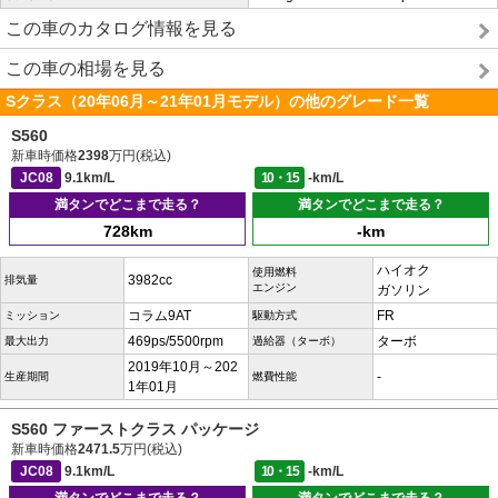
この車のカタログ情報を見る
この車の相場を見る
Sクラス（20年06月～21年01月モデル）の他のグレード一覧
S560
新車時価格
2398
万円(税込)
JC08
9.1km/L
10・15
-km/L
満タンでどこまで走る？
満タンでどこまで走る？
728km
-km
ハイオク
使用燃料
3982cc
排気量
エンジン
ガソリン
コラム9AT
FR
ミッション
駆動方式
469ps/5500rpm
ターボ
最大出力
過給器（ターボ）
2019年10月～202
-
生産期間
燃費性能
1年01月
S560 ファーストクラス パッケージ
新車時価格
2471.5
万円(税込)
JC08
9.1km/L
10・15
-km/L