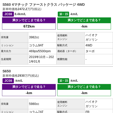
S560 4マチック ファーストクラス パッケージ 4WD
新車時価格
2472.2
万円(税込)
JC08
8.4km/L
10・15
-km/L
満タンでどこまで走る？
満タンでどこまで走る？
672km
-km
ハイオク
使用燃料
3982cc
排気量
エンジン
ガソリン
コラム9AT
4WD
ミッション
駆動方式
469ps/5500rpm
ターボ
最大出力
過給器（ターボ）
2019年10月～202
-
生産期間
燃費性能
1年01月
S650
新車時価格
2930
万円(税込)
JC08
-km/L
10・15
-km/L
満タンでどこまで走る？
満タンでどこまで走る？
-km
-km
ハイオク
使用燃料
5980cc
排気量
エンジン
ガソリン
コラム7AT
FR
ミッション
駆動方式