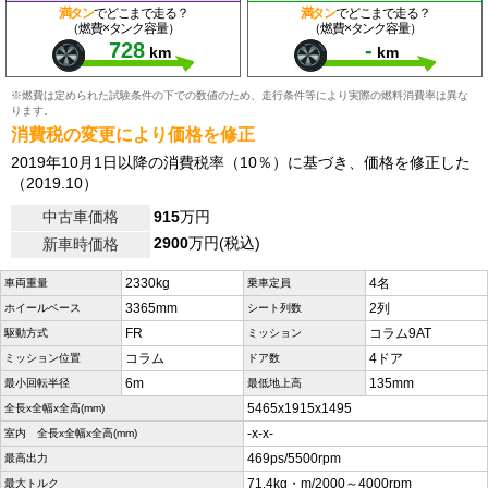
満タン
でどこまで走る？
満タン
でどこまで走る？
（燃費×タンク容量）
（燃費×タンク容量）
728
-
km
km
※燃費は定められた試験条件の下での数値のため、走行条件等により実際の燃料消費率は異な
ります。
消費税の変更により価格を修正
2019年10月1日以降の消費税率（10％）に基づき、価格を修正した
（2019.10）
中古車価格
915
万円
2900
万円(税込)
新車時価格
2330kg
4名
車両重量
乗車定員
3365mm
2列
ホイールベース
シート列数
FR
コラム9AT
駆動方式
ミッション
コラム
4ドア
ミッション位置
ドア数
6m
135mm
最小回転半径
最低地上高
5465x1915x1495
全長x全幅x全高(mm)
-x-x-
室内 全長x全幅x全高(mm)
469ps/5500rpm
最高出力
71.4kg・m/2000～4000rpm
最大トルク