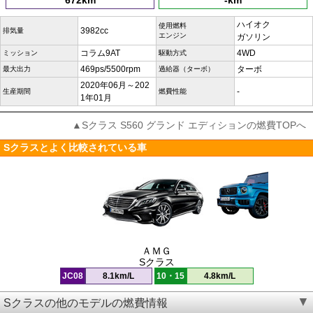
672km
-km
ハイオク
使用燃料
3982cc
排気量
エンジン
ガソリン
コラム9AT
4WD
ミッション
駆動方式
469ps/5500rpm
ターボ
最大出力
過給器（ターボ）
2020年06月～202
-
生産期間
燃費性能
1年01月
▲Sクラス S560 グランド エディションの燃費TOPへ
Sクラスとよく比較されている車
ＡＭＧ
Sクラス
JC08
8.1km/L
10・15
4.8km/L
Sクラスの他のモデルの燃費情報