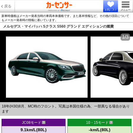
戻る
お気に入り
メニュー
新車時価格はメーカー発表当時の車両本体価格です。また基本情報など、その他の項目について
もメーカー発表時の情報に基いています。
メルセデス・マイバッハ Sクラス S560 グランド エディションの燃費
1/3
18年(H30)8月、MC時のフロント。写真は本国仕様の為、一部異なる場合があり
ます
JC08モード
10・15モード
9.1km/L(80L)
-km/L(80L)