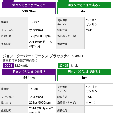
満タンでどこまで走る？
満タンでどこまで走る？
596.9km
-km
ハイオク
使用燃料
1598cc
排気量
エンジン
ガソリン
フロア6AT
4WD
ミッション
駆動方式
122ps/6000rpm
-
最大出力
過給器（ターボ）
2014年04月～201
-
生産期間
燃費性能
4年08月
ジョン・クーパー・ワークス ブラックナイト 4WD
新車時価格
508
万円(税込)
JC08
12.0km/L
10・15
-km/L
満タンでどこまで走る？
満タンでどこまで走る？
564km
-km
ハイオク
使用燃料
1598cc
排気量
エンジン
ガソリン
フロア6AT
4WD
ミッション
駆動方式
218ps/6000rpm
ターボ
最大出力
過給器（ターボ）
2014年04月～201
-
生産期間
燃費性能