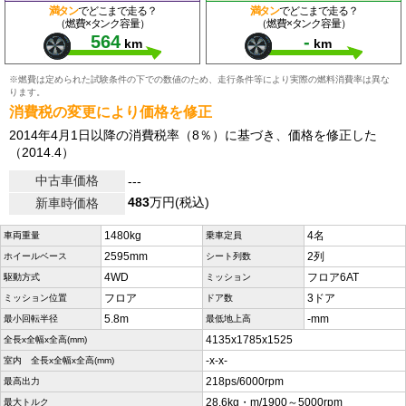
満タン
でどこまで走る？
満タン
でどこまで走る？
（燃費×タンク容量）
（燃費×タンク容量）
564
-
km
km
※燃費は定められた試験条件の下での数値のため、走行条件等により実際の燃料消費率は異な
ります。
消費税の変更により価格を修正
2014年4月1日以降の消費税率（8％）に基づき、価格を修正した
（2014.4）
中古車価格
---
483
万円(税込)
新車時価格
1480kg
4名
車両重量
乗車定員
2595mm
2列
ホイールベース
シート列数
4WD
フロア6AT
駆動方式
ミッション
フロア
3ドア
ミッション位置
ドア数
5.8m
-mm
最小回転半径
最低地上高
4135x1785x1525
全長x全幅x全高(mm)
-x-x-
室内 全長x全幅x全高(mm)
218ps/6000rpm
最高出力
28.6kg・m/1900～5000rpm
最大トルク