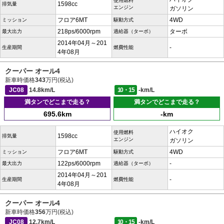
使用燃料
1598cc
排気量
エンジン
ガソリン
フロア6MT
4WD
ミッション
駆動方式
218ps/6000rpm
ターボ
最大出力
過給器（ターボ）
2014年04月～201
-
生産期間
燃費性能
4年08月
クーパー オール4
新車時価格
343
万円(税込)
JC08
14.8km/L
10・15
-km/L
満タンでどこまで走る？
満タンでどこまで走る？
695.6km
-km
ハイオク
使用燃料
1598cc
排気量
エンジン
ガソリン
フロア6MT
4WD
ミッション
駆動方式
122ps/6000rpm
-
最大出力
過給器（ターボ）
2014年04月～201
-
生産期間
燃費性能
4年08月
クーパー オール4
新車時価格
356
万円(税込)
JC08
12.7km/L
10・15
-km/L