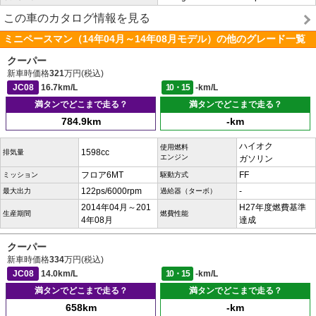
この車のカタログ情報を見る
ミニペースマン（14年04月～14年08月モデル）の他のグレード一覧
クーパー
新車時価格
321
万円(税込)
JC08
16.7km/L
10・15
-km/L
満タンでどこまで走る？
満タンでどこまで走る？
784.9km
-km
ハイオク
使用燃料
1598cc
排気量
エンジン
ガソリン
フロア6MT
FF
ミッション
駆動方式
122ps/6000rpm
-
最大出力
過給器（ターボ）
2014年04月～201
H27年度燃費基準
生産期間
燃費性能
4年08月
達成
クーパー
新車時価格
334
万円(税込)
JC08
14.0km/L
10・15
-km/L
満タンでどこまで走る？
満タンでどこまで走る？
658km
-km