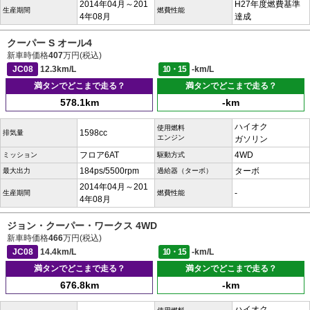
2014年04月～201
H27年度燃費基準
生産期間
燃費性能
4年08月
達成
クーパー S オール4
新車時価格
407
万円(税込)
JC08
12.3km/L
10・15
-km/L
満タンでどこまで走る？
満タンでどこまで走る？
578.1km
-km
ハイオク
使用燃料
1598cc
排気量
エンジン
ガソリン
フロア6AT
4WD
ミッション
駆動方式
184ps/5500rpm
ターボ
最大出力
過給器（ターボ）
2014年04月～201
-
生産期間
燃費性能
4年08月
ジョン・クーパー・ワークス 4WD
新車時価格
466
万円(税込)
JC08
14.4km/L
10・15
-km/L
満タンでどこまで走る？
満タンでどこまで走る？
676.8km
-km
ハイオク