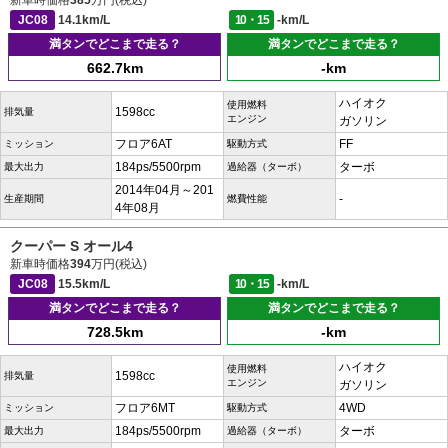
新車時価格
385
万円(税込)
JC08
14.1km/L
10・15
-km/L
満タンでどこまで走る？
満タンでどこまで走る？
662.7km
-km
ハイオク
使用燃料
1598cc
排気量
エンジン
ガソリン
フロア6AT
FF
ミッション
駆動方式
184ps/5500rpm
ターボ
最大出力
過給器（ターボ）
2014年04月～201
-
生産期間
燃費性能
4年08月
クーパー S オール4
新車時価格
394
万円(税込)
JC08
15.5km/L
10・15
-km/L
満タンでどこまで走る？
満タンでどこまで走る？
728.5km
-km
ハイオク
使用燃料
1598cc
排気量
エンジン
ガソリン
フロア6MT
4WD
ミッション
駆動方式
184ps/5500rpm
ターボ
最大出力
過給器（ターボ）