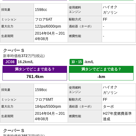
ハイオク
使用燃料
1598cc
排気量
エンジン
ガソリン
フロア6AT
FF
ミッション
駆動方式
122ps/6000rpm
-
最大出力
過給器（ターボ）
2014年04月～201
-
生産期間
燃費性能
4年08月
クーパー S
新車時価格
372
万円(税込)
JC08
16.2km/L
10・15
-km/L
満タンでどこまで走る？
満タンでどこまで走る？
761.4km
-km
ハイオク
使用燃料
1598cc
排気量
エンジン
ガソリン
フロア6MT
FF
ミッション
駆動方式
184ps/5500rpm
ターボ
最大出力
過給器（ターボ）
2014年04月～201
H27年度燃費基準
生産期間
燃費性能
4年08月
達成
クーパー S