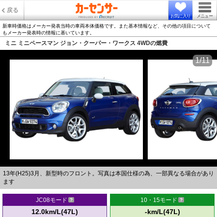
戻る
お気に入り
メニュー
新車時価格はメーカー発表当時の車両本体価格です。また基本情報など、その他の項目について
もメーカー発表時の情報に基いています。
ミニ ミニペースマン ジョン・クーパー・ワークス 4WDの燃費
1/11
13年(H25)3月、新型時のフロント。写真は本国仕様の為、一部異なる場合があり
ます
JC08モード
10・15モード
12.0km/L(47L)
-km/L(47L)