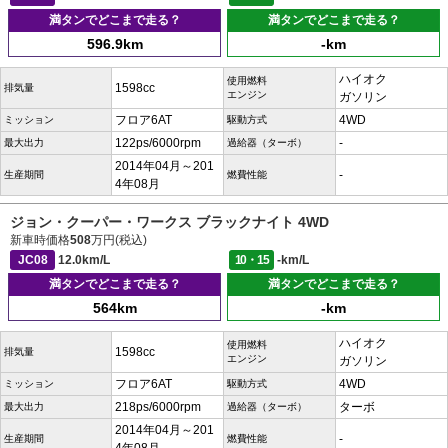
満タンでどこまで走る？
満タンでどこまで走る？
596.9km
-km
ハイオク
使用燃料
1598cc
排気量
エンジン
ガソリン
フロア6AT
4WD
ミッション
駆動方式
122ps/6000rpm
-
最大出力
過給器（ターボ）
2014年04月～201
-
生産期間
燃費性能
4年08月
ジョン・クーパー・ワークス ブラックナイト 4WD
新車時価格
508
万円(税込)
JC08
12.0km/L
10・15
-km/L
満タンでどこまで走る？
満タンでどこまで走る？
564km
-km
ハイオク
使用燃料
1598cc
排気量
エンジン
ガソリン
フロア6AT
4WD
ミッション
駆動方式
218ps/6000rpm
ターボ
最大出力
過給器（ターボ）
2014年04月～201
-
生産期間
燃費性能