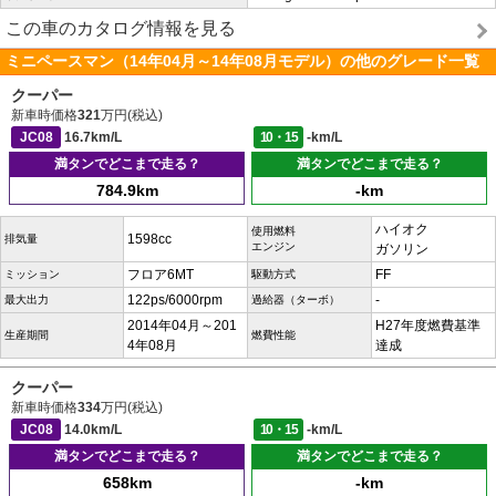
この車のカタログ情報を見る
ミニペースマン（14年04月～14年08月モデル）の他のグレード一覧
クーパー
新車時価格
321
万円(税込)
JC08
16.7km/L
10・15
-km/L
満タンでどこまで走る？
満タンでどこまで走る？
784.9km
-km
ハイオク
使用燃料
1598cc
排気量
エンジン
ガソリン
フロア6MT
FF
ミッション
駆動方式
122ps/6000rpm
-
最大出力
過給器（ターボ）
2014年04月～201
H27年度燃費基準
生産期間
燃費性能
4年08月
達成
クーパー
新車時価格
334
万円(税込)
JC08
14.0km/L
10・15
-km/L
満タンでどこまで走る？
満タンでどこまで走る？
658km
-km