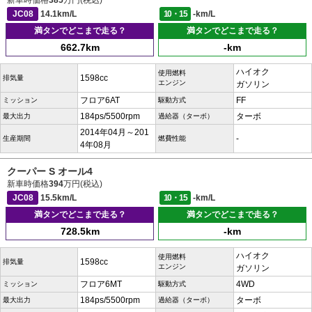
新車時価格
385
万円(税込)
JC08
14.1km/L
10・15
-km/L
満タンでどこまで走る？
満タンでどこまで走る？
662.7km
-km
ハイオク
使用燃料
1598cc
排気量
エンジン
ガソリン
フロア6AT
FF
ミッション
駆動方式
184ps/5500rpm
ターボ
最大出力
過給器（ターボ）
2014年04月～201
-
生産期間
燃費性能
4年08月
クーパー S オール4
新車時価格
394
万円(税込)
JC08
15.5km/L
10・15
-km/L
満タンでどこまで走る？
満タンでどこまで走る？
728.5km
-km
ハイオク
使用燃料
1598cc
排気量
エンジン
ガソリン
フロア6MT
4WD
ミッション
駆動方式
184ps/5500rpm
ターボ
最大出力
過給器（ターボ）