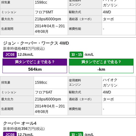
使用燃料
1598cc
排気量
エンジン
ガソリン
フロア6MT
4WD
ミッション
駆動方式
218ps/6000rpm
ターボ
最大出力
過給器（ターボ）
2014年04月～201
-
生産期間
燃費性能
4年08月
ジョン・クーパー・ワークス 4WD
新車時価格
483
万円(税込)
JC08
12.0km/L
10・15
-km/L
満タンでどこまで走る？
満タンでどこまで走る？
564km
-km
ハイオク
使用燃料
1598cc
排気量
エンジン
ガソリン
フロア6AT
4WD
ミッション
駆動方式
218ps/6000rpm
ターボ
最大出力
過給器（ターボ）
2014年04月～201
-
生産期間
燃費性能
4年08月
クーパー オール4
新車時価格
356
万円(税込)
JC08
12.7km/L
10・15
-km/L