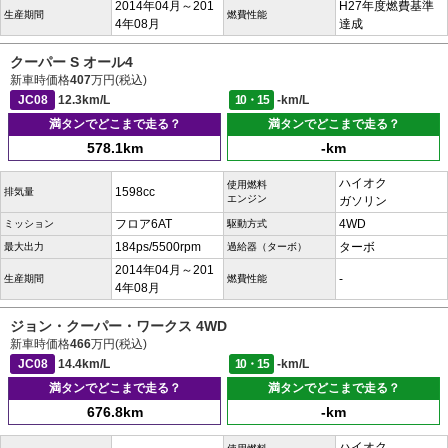
2014年04月～201
H27年度燃費基準
生産期間
燃費性能
4年08月
達成
クーパー S オール4
新車時価格
407
万円(税込)
JC08
12.3km/L
10・15
-km/L
満タンでどこまで走る？
満タンでどこまで走る？
578.1km
-km
ハイオク
使用燃料
1598cc
排気量
エンジン
ガソリン
フロア6AT
4WD
ミッション
駆動方式
184ps/5500rpm
ターボ
最大出力
過給器（ターボ）
2014年04月～201
-
生産期間
燃費性能
4年08月
ジョン・クーパー・ワークス 4WD
新車時価格
466
万円(税込)
JC08
14.4km/L
10・15
-km/L
満タンでどこまで走る？
満タンでどこまで走る？
676.8km
-km
ハイオク