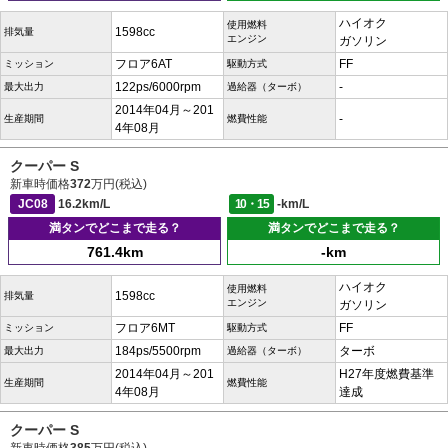
ハイオク
使用燃料
1598cc
排気量
エンジン
ガソリン
フロア6AT
FF
ミッション
駆動方式
122ps/6000rpm
-
最大出力
過給器（ターボ）
2014年04月～201
-
生産期間
燃費性能
4年08月
クーパー S
新車時価格
372
万円(税込)
JC08
16.2km/L
10・15
-km/L
満タンでどこまで走る？
満タンでどこまで走る？
761.4km
-km
ハイオク
使用燃料
1598cc
排気量
エンジン
ガソリン
フロア6MT
FF
ミッション
駆動方式
184ps/5500rpm
ターボ
最大出力
過給器（ターボ）
2014年04月～201
H27年度燃費基準
生産期間
燃費性能
4年08月
達成
クーパー S