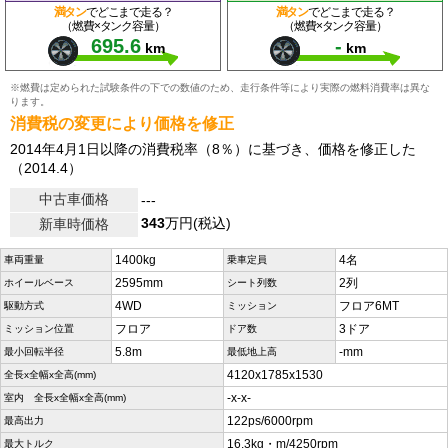
満タン
でどこまで走る？
満タン
でどこまで走る？
（燃費×タンク容量）
（燃費×タンク容量）
695.6
-
km
km
※燃費は定められた試験条件の下での数値のため、走行条件等により実際の燃料消費率は異な
ります。
消費税の変更により価格を修正
2014年4月1日以降の消費税率（8％）に基づき、価格を修正した
（2014.4）
中古車価格
---
343
万円(税込)
新車時価格
1400kg
4名
車両重量
乗車定員
2595mm
2列
ホイールベース
シート列数
4WD
フロア6MT
駆動方式
ミッション
フロア
3ドア
ミッション位置
ドア数
5.8m
-mm
最小回転半径
最低地上高
4120x1785x1530
全長x全幅x全高(mm)
-x-x-
室内 全長x全幅x全高(mm)
122ps/6000rpm
最高出力
16.3kg・m/4250rpm
最大トルク