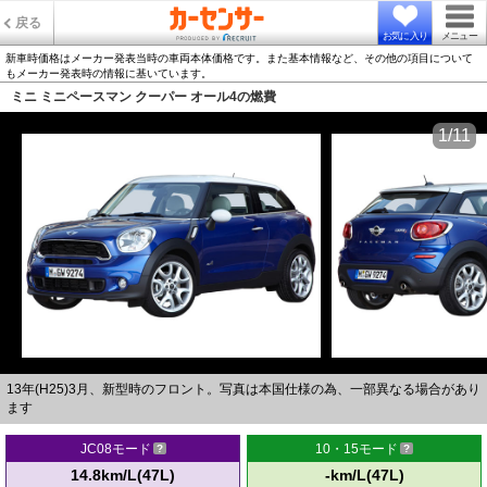
戻る
お気に入り
メニュー
新車時価格はメーカー発表当時の車両本体価格です。また基本情報など、その他の項目について
もメーカー発表時の情報に基いています。
ミニ ミニペースマン クーパー オール4の燃費
1/11
13年(H25)3月、新型時のフロント。写真は本国仕様の為、一部異なる場合があり
ます
JC08モード
10・15モード
14.8km/L(47L)
-km/L(47L)