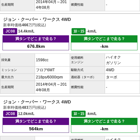
2014年04月～201
-
生産期間
燃費性能
4年08月
ジョン・クーパー・ワークス 4WD
新車時価格
466
万円(税込)
JC08
14.4km/L
10・15
-km/L
満タンでどこまで走る？
満タンでどこまで走る？
676.8km
-km
ハイオク
使用燃料
1598cc
排気量
エンジン
ガソリン
フロア6MT
4WD
ミッション
駆動方式
218ps/6000rpm
ターボ
最大出力
過給器（ターボ）
2014年04月～201
-
生産期間
燃費性能
4年08月
ジョン・クーパー・ワークス 4WD
新車時価格
483
万円(税込)
JC08
12.0km/L
10・15
-km/L
満タンでどこまで走る？
満タンでどこまで走る？
564km
-km
ハイオク