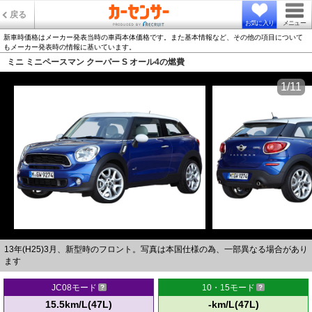
戻る
お気に入り
メニュー
新車時価格はメーカー発表当時の車両本体価格です。また基本情報など、その他の項目について
もメーカー発表時の情報に基いています。
ミニ ミニペースマン クーパー S オール4の燃費
1/11
13年(H25)3月、新型時のフロント。写真は本国仕様の為、一部異なる場合があり
ます
JC08モード
10・15モード
15.5km/L(47L)
-km/L(47L)