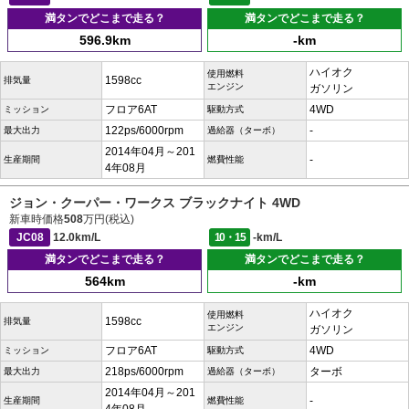
満タンでどこまで走る？
満タンでどこまで走る？
596.9km
-km
ハイオク
使用燃料
1598cc
排気量
エンジン
ガソリン
フロア6AT
4WD
ミッション
駆動方式
122ps/6000rpm
-
最大出力
過給器（ターボ）
2014年04月～201
-
生産期間
燃費性能
4年08月
ジョン・クーパー・ワークス ブラックナイト 4WD
新車時価格
508
万円(税込)
JC08
12.0km/L
10・15
-km/L
満タンでどこまで走る？
満タンでどこまで走る？
564km
-km
ハイオク
使用燃料
1598cc
排気量
エンジン
ガソリン
フロア6AT
4WD
ミッション
駆動方式
218ps/6000rpm
ターボ
最大出力
過給器（ターボ）
2014年04月～201
-
生産期間
燃費性能