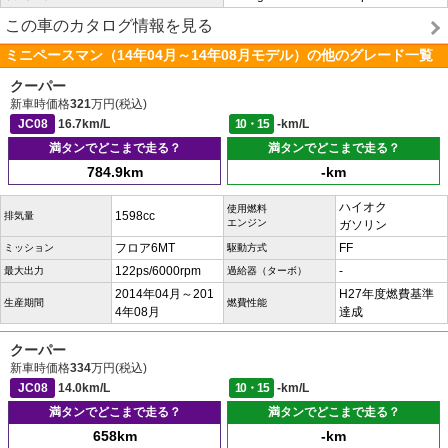
この車のカタログ情報を見る
ミニペースマン（14年04月～14年08月モデル）の他のグレード一覧
クーパー
新車時価格
321
万円(税込)
JC08
16.7km/L
10・15
-km/L
満タンでどこまで走る？
満タンでどこまで走る？
784.9km
-km
ハイオク
使用燃料
1598cc
排気量
エンジン
ガソリン
フロア6MT
FF
ミッション
駆動方式
122ps/6000rpm
-
最大出力
過給器（ターボ）
2014年04月～201
H27年度燃費基準
生産期間
燃費性能
4年08月
達成
クーパー
新車時価格
334
万円(税込)
JC08
14.0km/L
10・15
-km/L
満タンでどこまで走る？
満タンでどこまで走る？
658km
-km