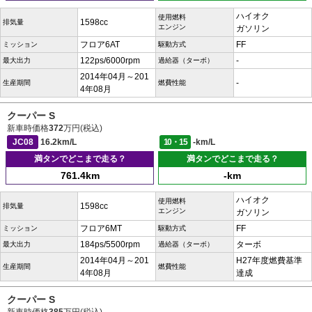
ハイオク
使用燃料
1598cc
排気量
エンジン
ガソリン
フロア6AT
FF
ミッション
駆動方式
122ps/6000rpm
-
最大出力
過給器（ターボ）
2014年04月～201
-
生産期間
燃費性能
4年08月
クーパー S
新車時価格
372
万円(税込)
JC08
16.2km/L
10・15
-km/L
満タンでどこまで走る？
満タンでどこまで走る？
761.4km
-km
ハイオク
使用燃料
1598cc
排気量
エンジン
ガソリン
フロア6MT
FF
ミッション
駆動方式
184ps/5500rpm
ターボ
最大出力
過給器（ターボ）
2014年04月～201
H27年度燃費基準
生産期間
燃費性能
4年08月
達成
クーパー S