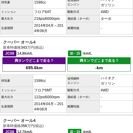
使用燃料
1598cc
排気量
エンジン
ガソリン
フロア6AT
4WD
ミッション
駆動方式
218ps/6000rpm
ターボ
最大出力
過給器（ターボ）
2014年04月～201
-
生産期間
燃費性能
4年08月
クーパー オール4
新車時価格
343
万円(税込)
JC08
14.8km/L
10・15
-km/L
満タンでどこまで走る？
満タンでどこまで走る？
695.6km
-km
ハイオク
使用燃料
1598cc
排気量
エンジン
ガソリン
フロア6MT
4WD
ミッション
駆動方式
122ps/6000rpm
-
最大出力
過給器（ターボ）
2014年04月～201
-
生産期間
燃費性能
4年08月
クーパー オール4
新車時価格
356
万円(税込)
JC08
12.7km/L
10・15
-km/L