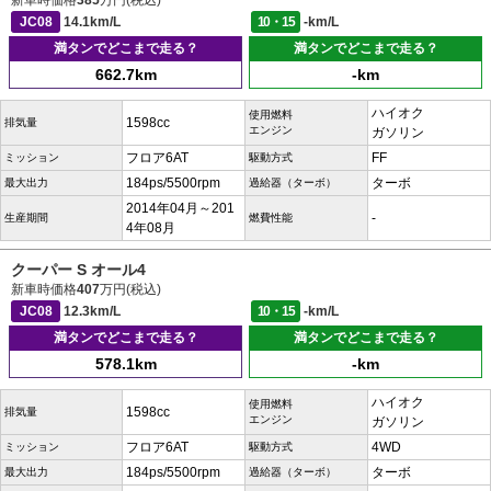
新車時価格
385
万円(税込)
JC08
14.1km/L
10・15
-km/L
満タンでどこまで走る？
満タンでどこまで走る？
662.7km
-km
ハイオク
使用燃料
1598cc
排気量
エンジン
ガソリン
フロア6AT
FF
ミッション
駆動方式
184ps/5500rpm
ターボ
最大出力
過給器（ターボ）
2014年04月～201
-
生産期間
燃費性能
4年08月
クーパー S オール4
新車時価格
407
万円(税込)
JC08
12.3km/L
10・15
-km/L
満タンでどこまで走る？
満タンでどこまで走る？
578.1km
-km
ハイオク
使用燃料
1598cc
排気量
エンジン
ガソリン
フロア6AT
4WD
ミッション
駆動方式
184ps/5500rpm
ターボ
最大出力
過給器（ターボ）