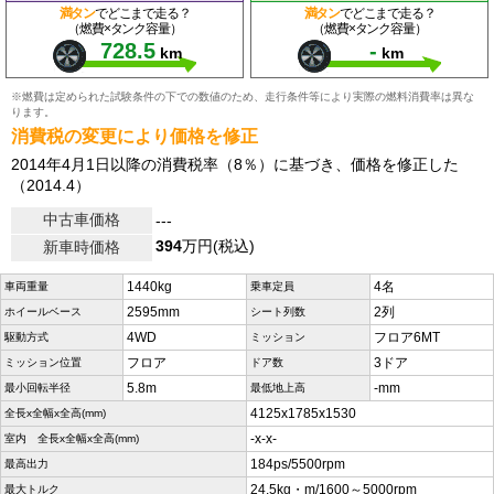
満タン
でどこまで走る？
満タン
でどこまで走る？
（燃費×タンク容量）
（燃費×タンク容量）
728.5
-
km
km
※燃費は定められた試験条件の下での数値のため、走行条件等により実際の燃料消費率は異な
ります。
消費税の変更により価格を修正
2014年4月1日以降の消費税率（8％）に基づき、価格を修正した
（2014.4）
中古車価格
---
394
万円(税込)
新車時価格
1440kg
4名
車両重量
乗車定員
2595mm
2列
ホイールベース
シート列数
4WD
フロア6MT
駆動方式
ミッション
フロア
3ドア
ミッション位置
ドア数
5.8m
-mm
最小回転半径
最低地上高
4125x1785x1530
全長x全幅x全高(mm)
-x-x-
室内 全長x全幅x全高(mm)
184ps/5500rpm
最高出力
24.5kg・m/1600～5000rpm
最大トルク