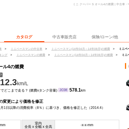
ミニ クーパー S オール4の燃費 | 中古
カタログ
中古車販売店
保険/ローン/他
車
>
ミニペースマンの中古車
>
ミニペースマン(14年04月～14年08月)の燃費
>
ミニペー
キング
>
ミニペースマンの燃費
>
ミニペースマン(14年04月～14年08月)の燃費
>
ミニ
オール4の燃費
？
12.3
km/L
ン
578.1
JC08
でどこまで走る？ (燃費xタンク容量)
km
の変更により価格を修正
年4月1日以降の消費税率（8％）に基づき、価格を修正した（2014.4）
室内
0mm
-x-x-mm
全長 x 全幅 x 全高