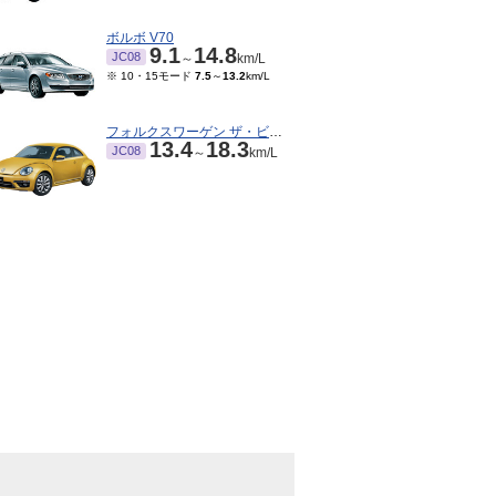
ボルボ V70
9.1
14.8
JC08
～
km/L
※ 10・15モード
7.5
～
13.2
km/L
フォルクスワーゲン ザ・ビートル
13.4
18.3
JC08
～
km/L