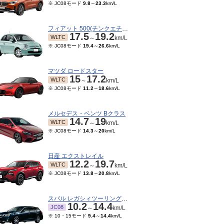
※ JC08モード
9.8
～
23.3
km/L
フィアット 500(チンクエチェント)
17.5
19.2
WLTC
～
km/L
※ JC08モード
19.4
～
26.6
km/L
マツダ ロードスター
15
17.2
WLTC
～
km/L
※ JC08モード
11.2
～
18.6
km/L
メルセデス・ベンツ Bクラス
14.7
19
WLTC
～
km/L
※ JC08モード
14.3
～
20
km/L
日産 エクストレイル
12.2
19.7
WLTC
～
km/L
※ JC08モード
13.8
～
20.8
km/L
スバル レガシィツーリングワゴン
10.2
14.4
JC08
～
km/L
※ 10・15モード
9.4
～
14.4
km/L