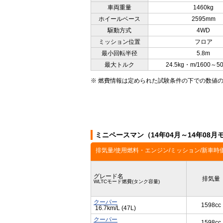
車両重量
1460kg
ホイールベース
2595mm
駆動方式
4WD
ミッション位置
フロア
最小回転半径
5.8m
最大トルク
24.5kg・m/1600～5
※ 燃費情報は定められた試験条件の下での数値
ミニペースマン（14年04月～14年08
排気量/使用燃料・エンジン/ミッション/新車時
グレード名
排気量
WLTCモード燃費(タンク容量)
クーパー
1598cc
16.7km/L (47L)
クーパー
1598cc