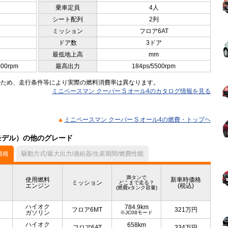
乗車定員
4人
シート配列
2列
ミッション
フロア6AT
ドア数
3ドア
最低地上高
mm
000rpm
最高出力
184ps/5500rpm
のため、走行条件等により実際の燃料消費率は異なります。
ミニペースマン クーパー S オール4のカタログ情報を見る
ミニペースマン クーパー S オール4の燃費・トップヘ
月モデル）の他のグレード
価格
駆動方式/最大出力/過給器/生産期間/燃費性能
満タンで
使用燃料
新車時価格
ミッション
どこまで走る？
エンジン
(税込)
(燃費xタンク容量)
ハイオク
784.9km
フロア6MT
321
万円
ガソリン
※JC08モード
ハイオク
658km
フロア6AT
334
万円