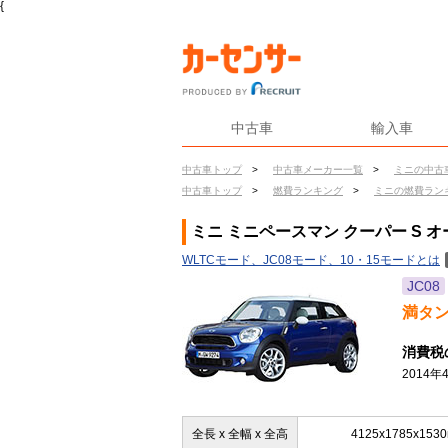
{
中古車
輸入車
中古車トップ
>
中古車メーカー一覧
>
ミニの中古
中古車トップ
>
燃費ランキング
>
ミニの燃費ラン
ミニ ミニペースマン クーパー S 
WLTCモード、JC08モード、10・15モードとは
JC08
満タ
消費税
2014
全長 x 全幅 x 全高
4125x1785x153