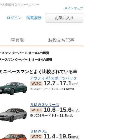
車・中古車情報ならカーセンサー
サイトマップ
ログイン
閲覧履歴
お気に入り
車買取
お役立ち記事
スマン クーパー S オール4の燃費
ペースマン クーパー S オール4の燃費
ミニペースマンとよく比較されている車
アウディ A5スポーツバック
12.7
17.1
WLTC
～
km/L
※ JC08モード
13.6
～
21.6
km/L
ＢＭＷ 3シリーズ
10.6
15.6
WLTC
～
km/L
※ JC08モード
9.9
～
21.4
km/L
ＢＭＷ X1
11.4
19.5
WLTC
～
km/L