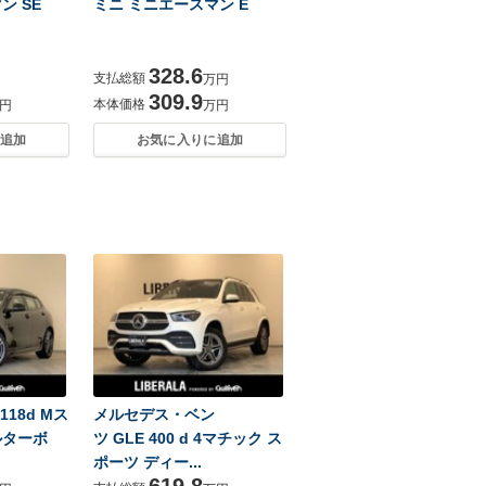
ン SE
ミニ ミニエースマン E
328.6
支払総額
万円
309.9
本体価格
円
万円
追加
お気に入りに追加
118d Mス
メルセデス・ベン
ルターボ
ツ GLE 400 d 4マチック ス
ポーツ ディー...
619.8