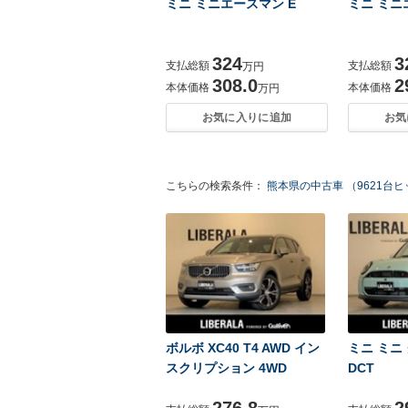
ミニ ミニエースマン E
ミニ ミニ
324
3
支払総額
支払総額
万円
308.0
2
本体価格
本体価格
万円
お気に入りに追加
お気
こちらの検索条件：
熊本県の中古車 （9621台
ボルボ XC40 T4 AWD イン
ミニ ミニ
スクリプション 4WD
DCT
276.8
2