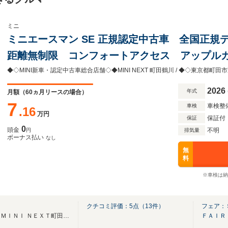
ミニ
ミニエースマン SE 正規認定中古車 全国正規
距離無制限 コンフォートアクセス アップル
メラ シートヒーター アクティブクルーズコ
◆◇MINI新車・認定中古車総合店舗◇◆MINI NEXT 町田鶴川 / ◆◇東京都町田市野
ン
2026
年式
月額（
60
ヵ月リースの場合）
7
車検整
車検
.16
万円
保証付
保証
0
頭金
不明
円
排気量
ボーナス払い
なし
無
料
※車検は納
川
クチコミ評価：
5
点（
13
件）
フェア：
☆★ＭＩＮＩ正規ディーラー ＭＩＮＩ ＮＥＸＴ町田鶴川★☆
ＦＡＩＲ