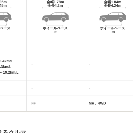
.85m
全幅
1.78m
全幅
1.84m
.45m
全長
4.2m
全長
4.24m
ベース
ホイールベース
ホイールベース
m
-m
-m
L
.4km/L
-
-
.3km/L
19.2km/L
-
-
FF
MR、4WD
きるクルマ