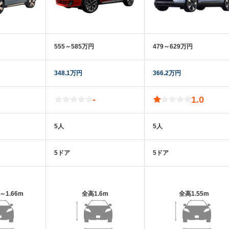
555～585万円
479～629万円
348.1万円
366.2万円
-
1.0
5人
5人
5ドア
5ドア
m～1.66m
全高
1.6m
全高
1.55m