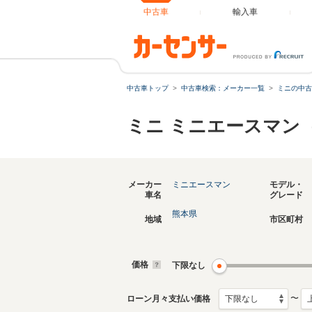
中古車
輸入車
中古車トップ
中古車検索：メーカー一覧
ミニの中古
ミニ ミニエースマン
メーカー
ミニエースマン
モデル・
車名
グレード
熊本県
地域
市区町村
価格
下限なし
〜
ローン月々支払い価格