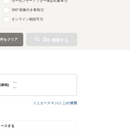
カーセンサーアフター保証対象車
360
°画像付き車両
オンライン相談可
0
条件をクリア
台 検索する
---
新車時)
---
ミニエースマン(ミニ)の燃費
リースする