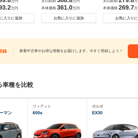
支払総額
支払総額
万円
万円
万
93.2
361.0
269.7
本体価格
本体価格
万円
万円
万
に入りに追加
お気に入りに追加
お気に入りに
登録
新着中古車やお得な情報をお届けします。今すぐ登録しよう！
る車種を比較
フィアット
ボルボ
ーマン
600e
EX30