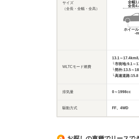
全幅
1
サイズ
全長
4
（全長・全幅・全高）
ホイール
-
13.1～17.4km/
└市街地:9.1～13
WLTCモード燃費
└郊外:13.5～18
└高速道路:15.8～
排気量
0～1998cc
駆動方式
FF、4WD
お探しの車種でリースで