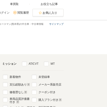
車買取
お役立ち記事
ログイン
閲覧履歴
お気に入り
エースマン(熊本県)の中古車・中古車情報
サイトマップ
ミッション
AT/CVT
MT
新着物件
未登録車
支払総額あり
メーカー系販売店
修復歴なし
クーポン付き
車両品質評価書
購入プラン付き
付き