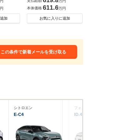
支払総額
円
万円
611.6
本体価格
円
万円
追加
お気に入りに追加
この条件で新着メールを受け取る
シトロエン
フォルクスワーゲン
プ
E-C4
ID.4
e-