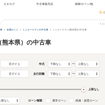
カタログ
中古車販売店
保険/ローン/他
ミニ
車
全国のミニ
ミニエースマンの中古車
ミニエースマン(熊本県)の中古車
（熊本県）の中古車
〜
年式
選択する
〜
走行距離
選択する
上限なし
ローン種類
通常ローン
残価・据置ローン