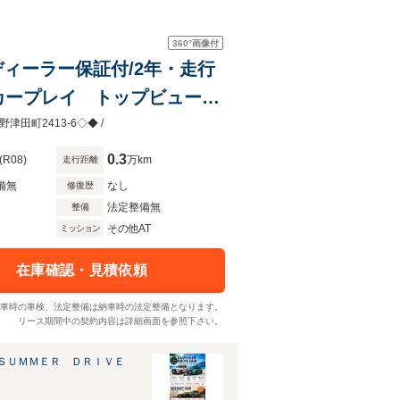
360°
画像付
ディーラー保証付/2年・走行
カープレイ トップビューカ
ントロール ハーマンカード
津田町2413-6◇◆ /
0.3
(R08)
万km
走行距離
備無
なし
修復歴
法定整備無
整備
その他AT
ミッション
在庫確認・見積依頼
車時の車検、法定整備は納車時の法定整備となります。
リース期間中の契約内容は詳細画面を参照下さい。
ＳＵＭＭＥＲ ＤＲＩＶＥ