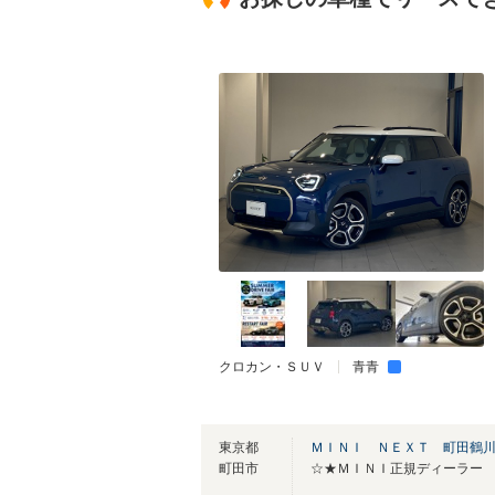
クロカン・ＳＵＶ
青青
東京都
ＭＩＮＩ ＮＥＸＴ 町田鶴
町田市