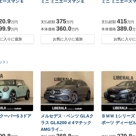
エースマン E
ミニ ミニエースマン E
ミニ ミニエースマ
20.9
375
415
支払総額
支払総額
万円
万円
万円
99.9
360.0
389.0
本体価格
本体価格
万円
万円
万
に入りに追加
お気に入りに追加
お気に入りに
ヒット）
 クーパーS 3ドア
メルセデス・ベンツ GLAク
ＢＭＷ 1シリーズ 
ラス GLA200 d 4マチック
ポーツ ディーゼ
AMGライ...
99.8
368.8
279.8