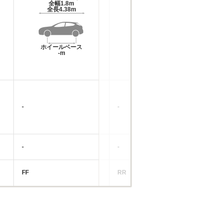
全幅
1.8m
全幅
1.85m
全長
4.38m
全長
4.59m
ホイールベース
ホイールベース
-m
-m
-
-
-
-
-
-
FF
RR
FF