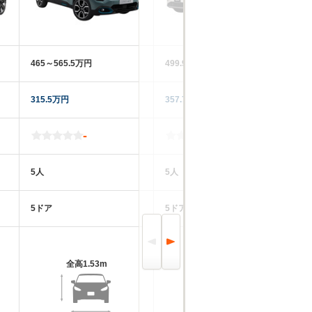
465～565.5万円
499.9～661.8万円
38
315.5万円
357.7万円
25
-
-
5人
5人
5
5ドア
5ドア
5
全高
1.53m
全高
1.64m