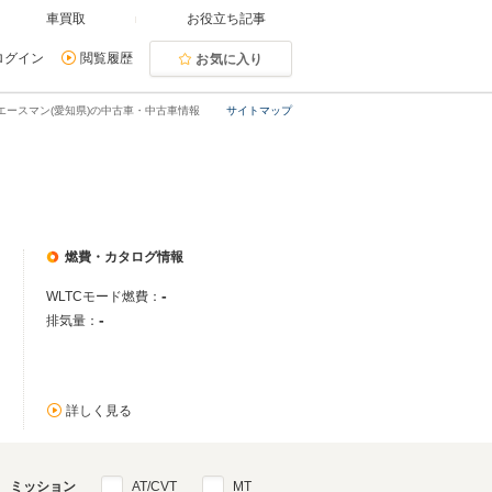
車買取
お役立ち記事
ログイン
閲覧履歴
お気に入り
エースマン(愛知県)の中古車・中古車情報
サイトマップ
燃費・カタログ情報
-
WLTCモード燃費：
-
排気量：
詳しく見る
ミッション
AT/CVT
MT