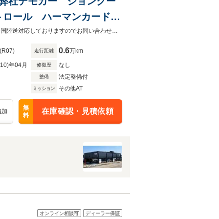
 弊社デモカー ジョンクー
トロール ハーマンカードン
電気自動車エースマンのJCW入荷です！ 静かで力強い走りです！MINI中川は全国陸送対応しておりますのでお問い合わせください！
0.6
(R07)
万km
走行距離
R10)年04月
なし
修復歴
法定整備付
整備
その他AT
ミッション
無
在庫確認・見積依頼
追加
料
オンライン相談可
ディーラー保証