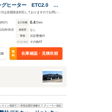
ヒーター ETC2.0 認
電気自動車エースマン入荷です！EVらしく力強い走りをしてくれます！！MINI中川は全国陸送対応しておりますのでお問い合わせください！
0.4
(R07)
万km
走行距離
R10)年06月
なし
修復歴
法定整備付
整備
その他AT
ミッション
無
在庫確認・見積依頼
追加
料
ンライン相談可
車両品質評価書付
ディーラー保証