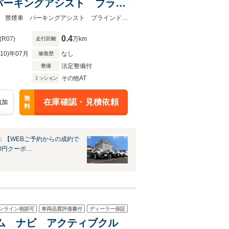
パーキングアシスト ブライ
レザーシート LEDヘッドラ
ユーザー買取車 全方位カメラ ハーフレザーシートヘッドアップディスプレイ 禁煙車 パーキングアシスト ブラインドスポットモニター 純正HDDナビ
0.4
(R07)
万km
走行距離
R10)年07月
なし
修復歴
法定整備付
整備
その他AT
ミッション
無
在庫確認・見積依頼
追加
料
：【WEBご予約からの成約で
000円クーポ…
ンライン相談可
車両品質評価書付
ディーラー保証
リム ナビ アクティブクル