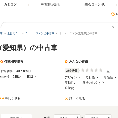
カタログ
中古車販売店
保険/ローン/他
ミニ
車
全国のミニ
ミニエースマンの中古車
ミニエースマン(愛知県)の中古車
（愛知県）の中古車
価格相場情報
みんなの評価
-
397.9
総合評価
平均価格：
点
万円
258
513
価格帯：
万円～
万円
デザイン:
-
走行性:
-
居住性:
-
積載性:
-
運転のしやすさ:
-
維持費:
-
詳しく見る
詳しく見る