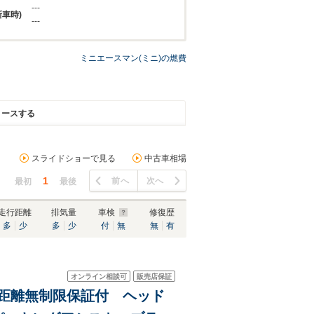
---
新車時)
---
ミニエースマン(ミニ)の燃費
リースする
スライドショーで見る
中古車相場
1
前へ
次へ
最初
最後
走行距離
排気量
車検
修復歴
多
少
多
少
付
無
無
有
オンライン相談可
販売店保証
行距離無制限保証付 ヘッド