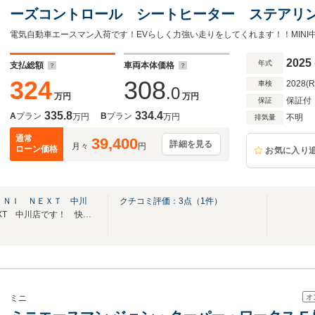
ーズコントロール シートヒーター ステアリング
定中古車
2025
年式
支払総額
車両本体価格
324
308
2028(
車検
.0
万円
万円
保証付
保証
335.8
334.4
A
プラン
B
プラン
万円
万円
不明
排気量
通常
39,400
詳細を見る
月々
円
ローン価格
お気に入り
ＩＮＩ ＮＥＸＴ 中川
クチコミ評価：
3
点（
1
件）
サービス工場併設のMINI NEXT 中川店です！ 快適なMINIライフのご提供致します！
オ
ミニ