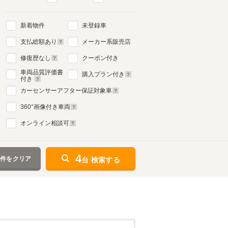
新着物件
未登録車
支払総額あり
メーカー系販売店
修復歴なし
クーポン付き
車両品質評価書
購入プラン付き
付き
カーセンサーアフター保証対象車
360
°画像付き車両
オンライン相談可
4
条件をクリア
台 検索する