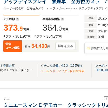
アップディスプレイ 禁煙車 全方位カメラ 
ンドスポットモニター 純正HDDナビ ハーフ
イト
2025
年式
支払総額
車両本体価格
373
364
2028(
車検
.9
.0
万円
万円
保証付
保証
381.9
384.7
A
プラン
B
プラン
万円
万円
不明
排気量
通常
54,400
詳細を見る
月々
円
ローン価格
お気に入り
スト春日井店
クチコミ評価：
4.9
点（
1255
件）
クーポン
ご来店の際はお手数ですがご予約の上ご来店下さいますようお願いいたします。
OP30,
カーセンサーアフター保証取扱店
オ
ミニ
ミニエースマン E デモカー クラッシックト