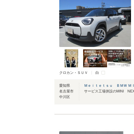
クロカン・ＳＵＶ
白
愛知県
Ｍｅｉｔｅｔｓｕ ＢＭＷ Ｍ
名古屋市
中川区