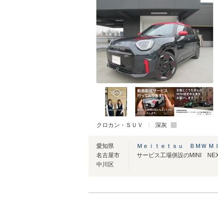
クロカン・ＳＵＶ
深灰
愛知県
Ｍｅｉｔｅｔｓｕ ＢＭＷ Ｍ
名古屋市
中川区