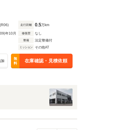
0.5
(R06)
万km
走行距離
R09)年10月
なし
修復歴
法定整備付
整備
その他AT
ミッション
無
在庫確認・見積依頼
追加
料