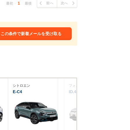
1
前へ
次へ
最初
最後
この条件で新着メールを受け取る
シトロエン
フォルクスワーゲン
プ
E-C4
ID.4
e-