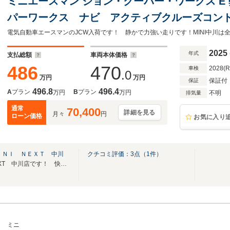
ミニエースマン ジョン・クーパー・ワークス E
パーワークス ナビ アクティブクルーズコン
スピーカー 電動パワーシート 認定中古車
2025
年式
支払総額
車両本体価格
486
470
2028(
車検
.0
万円
万円
保証付
保証
496.8
496.4
A
プラン
B
プラン
万円
万円
不明
排気量
通常
70,400
詳細を見る
月々
円
ローン価格
お気に入り
ＩＮＩ ＮＥＸＴ 中川
クチコミ評価：
3
点（
1
件）
サービス工場併設のMINI NEXT 中川店です！ 快適なMINIライフのご提供致します！
ミニ