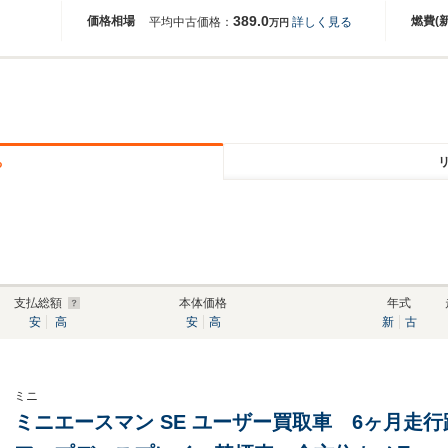
389.0
価格相場
燃費(
平均中古価格：
詳しく見る
万円
る
支払総額
本体価格
年式
安
高
安
高
新
古
ミニ
ミニエースマン SE ユーザー買取車 6ヶ月走