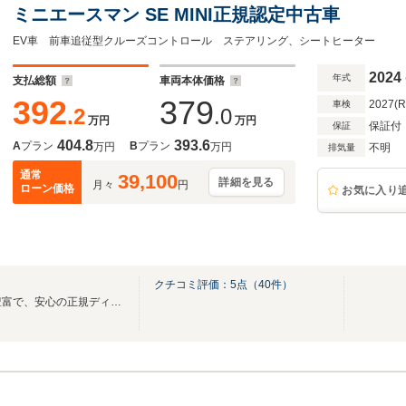
ミニエースマン SE MINI正規認定中古車
EV車 前車追従型クルーズコントロール ステアリング、シートヒーター
2024
年式
支払総額
車両本体価格
392
379
2027(
車検
.2
.0
万円
万円
保証付
保証
404.8
393.6
A
プラン
B
プラン
万円
万円
不明
排気量
通常
39,100
詳細を見る
月々
円
ローン価格
お気に入り
クチコミ評価：
5
点（
40
件）
★MINIをお探しなら、在庫が豊富で、安心の正規ディーラーMINI NEXT一宮へ★