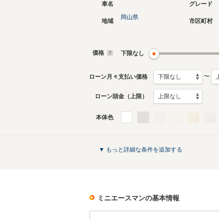
車名
グレード
岡山県
地域
市区町村
価格
下限なし
〜
ローン月々支払い価格
ローン頭金（上限）
本体色
▼ もっと詳細な条件を追加する
ミニエースマン
の基本情報