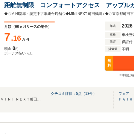
距離無制限 コンフォートアクセス アップル
メラ シートヒーター アクティブクルーズコ
◆◇MINI新車・認定中古車総合店舗◇◆MINI NEXT 町田鶴川 / ◆◇東京都町田市野
ン
2026
年式
月額（
60
ヵ月リースの場合）
7
車検整
車検
.16
万円
保証付
保証
0
頭金
不明
円
排気量
ボーナス払い
なし
無
料
※車検は納
川
クチコミ評価：
5
点（
13
件）
フェア：
☆★ＭＩＮＩ正規ディーラー ＭＩＮＩ ＮＥＸＴ町田鶴川★☆
ＦＡＩＲ