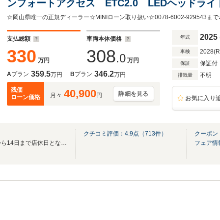
ンフォートアクセス ETC2.0 LEDヘッドラ
センサー ベスキンシート パノラマビュー リ
テアリングヒーター
2025
年式
支払総額
車両本体価格
330
308
2028(
車検
.0
万円
万円
保証付
保証
359.5
346.2
A
プラン
B
プラン
万円
万円
不明
排気量
残価
40,900
詳細を見る
月々
円
ローン価格
お気に入り
クチコミ評価：
4.9
点（
713
件）
クーポン
サマーセール2026 8月10日から14日まで店休日となります。
フェア情