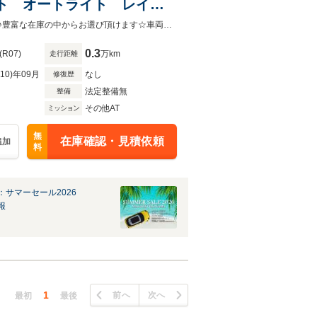
イト オートライト レイン
バースアシスト HUD ス
☆岡山県唯一の正規ディーラー☆MINIローン取り扱い☆0078-6002-929543まで♪豊富な在庫の中からお選び頂けます☆車両状態等もお気軽にお問い合わせ下さい。
0.3
(R07)
万km
走行距離
R10)年09月
なし
修復歴
法定整備無
整備
その他AT
ミッション
無
在庫確認・見積依頼
追加
料
：サマーセール2026
報
1
前へ
次へ
最初
最後