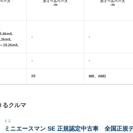
ベース
ホイールベース
ホイールベース
m
-m
-m
L
.4km/L
-
-
.3km/L
19.2km/L
-
-
FF
MR、4WD
きるクルマ
ミニ
ミニエースマン SE 正規認定中古車 全国正規