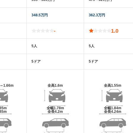
348.5万円
362.3万円
-
1.0
5人
5人
5ドア
5ドア
m～1.66m
全高
1.6m
全高
1.55m
.85m
全幅
1.78m
全幅
1.84m
.45m
全長
4.2m
全長
4.24m