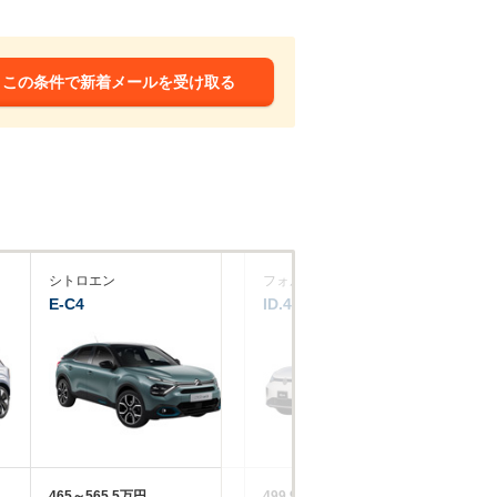
この条件で新着メールを受け取る
シトロエン
フォルクスワーゲン
プ
E-C4
ID.4
e-
465～565.5万円
499.9～661.8万円
38