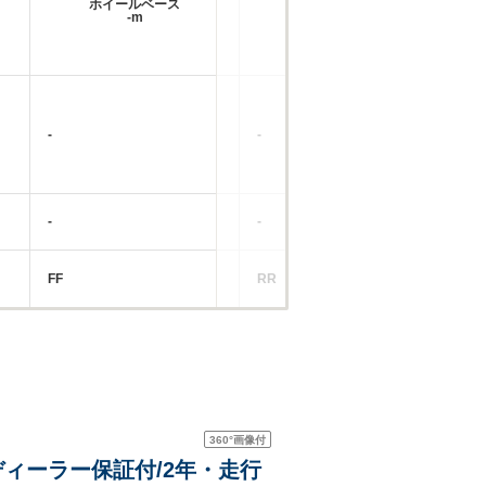
ホイールベース
ホイールベース
-m
-m
-
-
-
-
-
-
FF
RR
FF
360°
画像付
ディーラー保証付/2年・走行