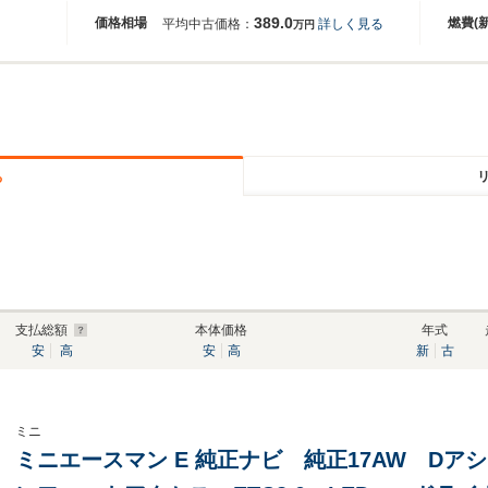
389.0
価格相場
燃費(
平均中古価格：
詳しく見る
万円
る
支払総額
本体価格
年式
安
高
安
高
新
古
ミニ
ミニエースマン E 純正ナビ 純正17AW Dア