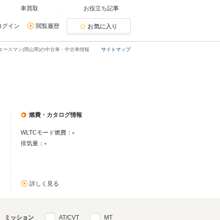
車買取
お役立ち記事
ログイン
閲覧履歴
お気に入り
エースマン(岡山県)の中古車・中古車情報
サイトマップ
燃費・カタログ情報
-
WLTCモード燃費：
-
排気量：
詳しく見る
ミッション
AT/CVT
MT