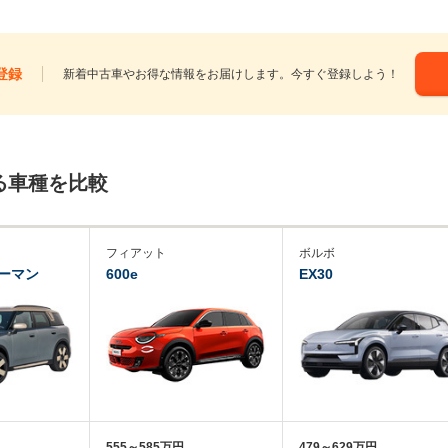
登録
新着中古車やお得な情報をお届けします。今すぐ登録しよう！
る車種を比較
フィアット
ボルボ
ーマン
600e
EX30
555～585万円
479～629万円