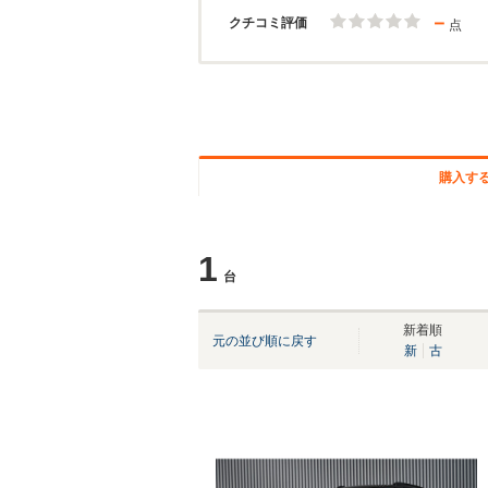
－
クチコミ評価
点
購入す
1
台
新着順
元の並び順に戻す
新
古