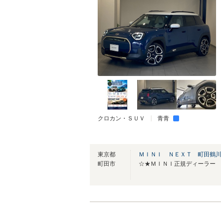
クロカン・ＳＵＶ
青青
東京都
ＭＩＮＩ ＮＥＸＴ 町田鶴
町田市