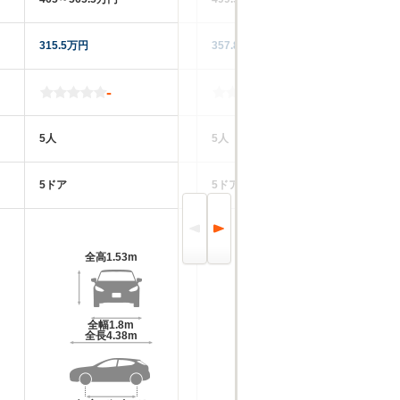
315.5万円
357.8万円
25
-
-
5人
5人
5
5ドア
5ドア
5
全高
1.53m
全高
1.64m
全幅
1.8m
全幅
1.85m
全長
4.38m
全長
4.59m