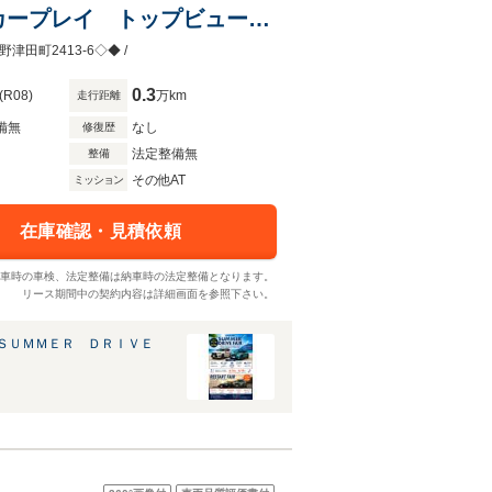
カープレイ トップビューカ
ントロール ハーマンカード
津田町2413-6◇◆ /
0.3
(R08)
万km
走行距離
備無
なし
修復歴
法定整備無
整備
その他AT
ミッション
在庫確認・見積依頼
車時の車検、法定整備は納車時の法定整備となります。
リース期間中の契約内容は詳細画面を参照下さい。
ＳＵＭＭＥＲ ＤＲＩＶＥ