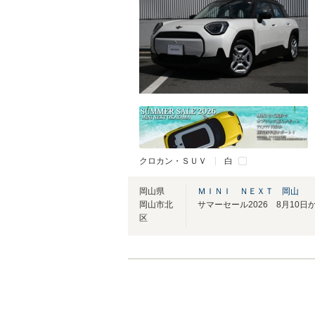
クロカン・ＳＵＶ
白
岡山県
ＭＩＮＩ ＮＥＸＴ 岡山
岡山市北
区