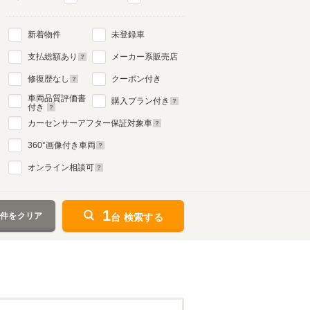
新着物件
未登録車
支払総額あり
メーカー系販売店
修復歴なし
クーポン付き
車両品質評価書
購入プラン付き
付き
カーセンサーアフター保証対象車
360
°画像付き車両
オンライン相談可
1
条件をクリア
台 検索する