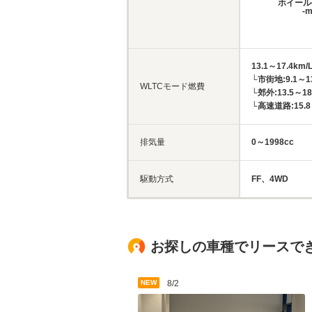
ホイール
-
13.1～17.4km/
└市街地:9.1～13
WLTCモード燃費
└郊外:13.5～18
└高速道路:15.8～
排気量
0～1998cc
駆動方式
FF、4WD
お探しの車種でリースで
NEW
8/2