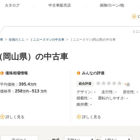
カタログ
中古車販売店
保険/ローン/他
ミニ
車
全国のミニ
ミニエースマンの中古車
ミニエースマン(岡山県)の中古車
（岡山県）の中古車
価格相場情報
みんなの評価
-
395.4
総合評価
平均価格：
点
万円
258
513
価格帯：
万円～
万円
デザイン:
-
走行性:
-
居住性:
-
積載性:
-
運転のしやすさ:
-
維持費:
-
詳しく見る
詳しく見る