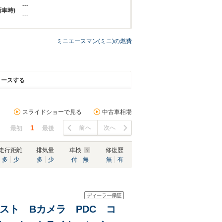
---
新車時)
---
ミニエースマン(ミニ)の燃費
リースする
スライドショーで見る
中古車相場
1
前へ
次へ
最初
最後
走行距離
排気量
車検
修復歴
多
少
多
少
付
無
無
有
ディーラー保証
シスト Bカメラ PDC コ