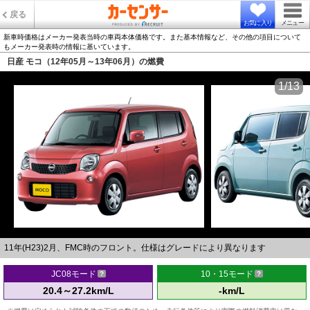
戻る
お気に入り
メニュー
新車時価格はメーカー発表当時の車両本体価格です。また基本情報など、その他の項目について
もメーカー発表時の情報に基いています。
日産 モコ（12年05月～13年06月）の燃費
1/13
11年(H23)2月、FMC時のフロント。仕様はグレードにより異なります
JC08モード
10・15モード
20.4～27.2km/L
-km/L