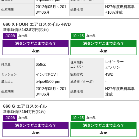
2012年05月～201
H27年度燃費基準
生産期間
燃費性能
3年06月
+10%達成
660 X FOUR エアロスタイル 4WD
新車時価格
142.8
万円(税込)
JC08
-km/L
10・15
-km/L
満タンでどこまで走る？
満タンでどこまで走る？
-km
-km
レギュラー
使用燃料
658cc
排気量
エンジン
ガソリン
インパネCVT
4WD
ミッション
駆動方式
54ps/6500rpm
-
最大出力
過給器（ターボ）
2012年05月～201
H27年度燃費基準
生産期間
燃費性能
3年06月
達成
660 G エアロスタイル
新車時価格
154
万円(税込)
JC08
-km/L
10・15
-km/L
満タンでどこまで走る？
満タンでどこまで走る？
-km
-km