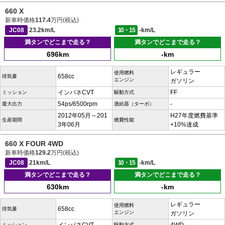
660 X
新車時価格
117.4
万円(税込)
JC08
23.2km/L
10・15
-km/L
満タンでどこまで走る？
満タンでどこまで走る？
696km
-km
レギュラー
使用燃料
658cc
排気量
エンジン
ガソリン
インパネCVT
FF
ミッション
駆動方式
54ps/6500rpm
-
最大出力
過給器（ターボ）
2012年05月～201
H27年度燃費基準
生産期間
燃費性能
3年06月
+10%達成
660 X FOUR 4WD
新車時価格
129.2
万円(税込)
JC08
21km/L
10・15
-km/L
満タンでどこまで走る？
満タンでどこまで走る？
630km
-km
レギュラー
使用燃料
658cc
排気量
エンジン
ガソリン
ミッション
駆動方式