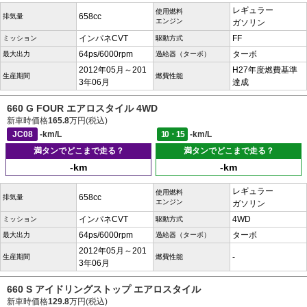
レギュラー
使用燃料
658cc
排気量
エンジン
ガソリン
インパネCVT
FF
ミッション
駆動方式
64ps/6000rpm
ターボ
最大出力
過給器（ターボ）
2012年05月～201
H27年度燃費基準
生産期間
燃費性能
3年06月
達成
660 G FOUR エアロスタイル 4WD
新車時価格
165.8
万円(税込)
JC08
-km/L
10・15
-km/L
満タンでどこまで走る？
満タンでどこまで走る？
-km
-km
レギュラー
使用燃料
658cc
排気量
エンジン
ガソリン
インパネCVT
4WD
ミッション
駆動方式
64ps/6000rpm
ターボ
最大出力
過給器（ターボ）
2012年05月～201
-
生産期間
燃費性能
3年06月
660 S アイドリングストップ エアロスタイル
新車時価格
129.8
万円(税込)