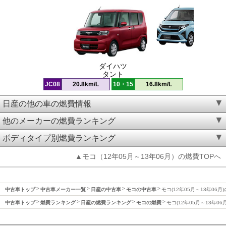
ダイハツ
タント
JC08
20.8km/L
10・15
16.8km/L
日産の他の車の燃費情報
他のメーカーの燃費ランキング
ボディタイプ別燃費ランキング
▲モコ（12年05月～13年06月）の燃費TOPへ
中古車トップ
中古車メーカー一覧
日産の中古車
モコの中古車
モコ(12年05月～13年06月
中古車トップ
燃費ランキング
日産の燃費ランキング
モコの燃費
モコ(12年05月～13年06