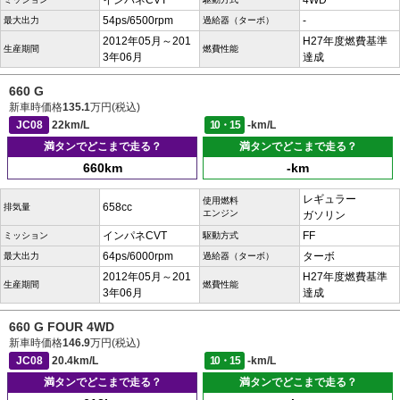
インパネCVT
4WD
54ps/6500rpm
-
最大出力
過給器（ターボ）
2012年05月～201
H27年度燃費基準
生産期間
燃費性能
3年06月
達成
660 G
新車時価格
135.1
万円(税込)
JC08
22km/L
10・15
-km/L
満タンでどこまで走る？
満タンでどこまで走る？
660km
-km
レギュラー
使用燃料
658cc
排気量
エンジン
ガソリン
インパネCVT
FF
ミッション
駆動方式
64ps/6000rpm
ターボ
最大出力
過給器（ターボ）
2012年05月～201
H27年度燃費基準
生産期間
燃費性能
3年06月
達成
660 G FOUR 4WD
新車時価格
146.9
万円(税込)
JC08
20.4km/L
10・15
-km/L
満タンでどこまで走る？
満タンでどこまで走る？