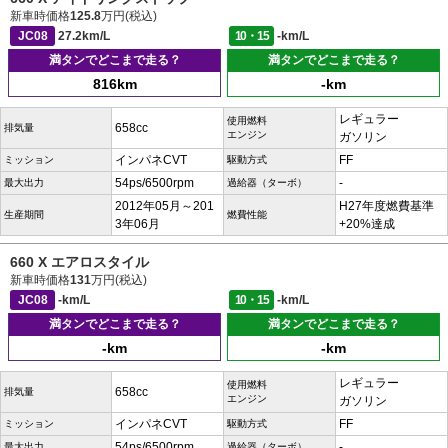
新車時価格
125.8
万円(税込)
JC08
27.2km/L
10・15
-km/L
満タンでどこまで走る？
満タンでどこまで走る？
816km
-km
レギュラー
使用燃料
658cc
排気量
エンジン
ガソリン
インパネCVT
FF
ミッション
駆動方式
54ps/6500rpm
-
最大出力
過給器（ターボ）
2012年05月～201
H27年度燃費基準
生産期間
燃費性能
3年06月
+20%達成
660 X エアロスタイル
新車時価格
131
万円(税込)
JC08
-km/L
10・15
-km/L
満タンでどこまで走る？
満タンでどこまで走る？
-km
-km
レギュラー
使用燃料
658cc
排気量
エンジン
ガソリン
インパネCVT
FF
ミッション
駆動方式
54ps/6500rpm
-
最大出力
過給器（ターボ）