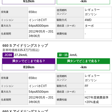
612km
-km
レギュラー
使用燃料
658cc
排気量
エンジン
ガソリン
インパネCVT
4WD
ミッション
駆動方式
64ps/6000rpm
ターボ
最大出力
過給器（ターボ）
2012年05月～201
-
生産期間
燃費性能
3年06月
660 S アイドリングストップ
新車時価格
115.3
万円(税込)
JC08
27.2km/L
10・15
-km/L
満タンでどこまで走る？
満タンでどこまで走る？
816km
-km
レギュラー
使用燃料
658cc
排気量
エンジン
ガソリン
インパネCVT
FF
ミッション
駆動方式
54ps/6500rpm
-
最大出力
過給器（ターボ）
2012年05月～201
H27年度燃費基準
生産期間
燃費性能
3年06月
+20%達成
660 X アイドリングストップ