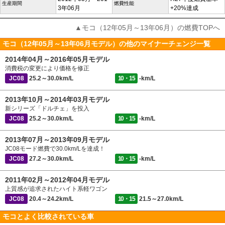
生産期間
燃費性能
3年06月
+20%達成
▲モコ（12年05月～13年06月）の燃費TOPへ
モコ（12年05月～13年06月モデル）の他のマイナーチェンジ一覧
2014年04月～2016年05月モデル
消費税の変更により価格を修正
JC08
25.2～30.0km/L
10・15
-km/L
2013年10月～2014年03月モデル
新シリーズ「ドルチェ」を投入
JC08
25.2～30.0km/L
10・15
-km/L
2013年07月～2013年09月モデル
JC08モード燃費で30.0km/Lを達成！
JC08
27.2～30.0km/L
10・15
-km/L
2011年02月～2012年04月モデル
上質感が追求されたハイト系軽ワゴン
JC08
20.4～24.2km/L
10・15
21.5～27.0km/L
モコとよく比較されている車