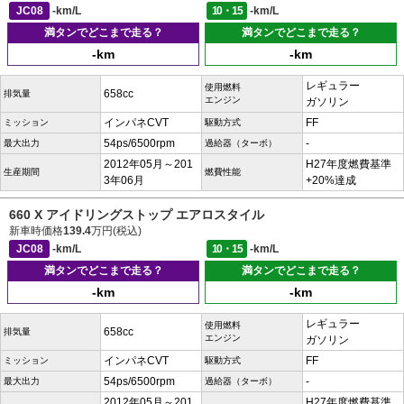
JC08
-km/L
10・15
-km/L
満タンでどこまで走る？
満タンでどこまで走る？
-km
-km
レギュラー
使用燃料
658cc
排気量
エンジン
ガソリン
インパネCVT
FF
ミッション
駆動方式
54ps/6500rpm
-
最大出力
過給器（ターボ）
2012年05月～201
H27年度燃費基準
生産期間
燃費性能
3年06月
+20%達成
660 X アイドリングストップ エアロスタイル
新車時価格
139.4
万円(税込)
JC08
-km/L
10・15
-km/L
満タンでどこまで走る？
満タンでどこまで走る？
-km
-km
レギュラー
使用燃料
658cc
排気量
エンジン
ガソリン
インパネCVT
FF
ミッション
駆動方式
54ps/6500rpm
-
最大出力
過給器（ターボ）
2012年05月～201
H27年度燃費基準