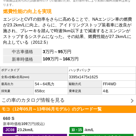
※燃費は定められた試験条件の下での数値のため、走行条件等により実際の燃料消費率は異な
ります。
燃費性能の向上を実現
エンジンとCVTの効率をさらに高めることで、NAエンジン車の燃費
が23.2km/Lに向上。さらに、アイドリングストップ装着車に改良が
施され、ブレーキを踏んで時速9km以下まで減速するとエンジンが
ストップするシステムになった。その結果、燃費性能が27.2km/Lに
向上している（2012.5）
中古車価格
3
万円～
95
万円
109
万円～
166
万円
新車時価格
ハッチバック
ボディタイプ
3395x1475x1625
全長x全幅x全高(mm)
54～64馬力
FF/4WD
最高出力
駆動方式
658cc
4名
排気量
乗車定員
この車のカタログ情報を見る
モコ（12年05月～13年06月モデル）のグレード一覧
660 S
新車時価格
109
万円(税込)
JC08
23.2km/L
10・15
-km/L