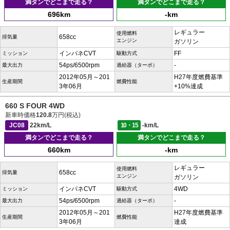
満タンでどこまで走る？
満タンでどこまで走る？
696km
-km
レギュラー
使用燃料
658cc
排気量
エンジン
ガソリン
インパネCVT
FF
ミッション
駆動方式
54ps/6500rpm
-
最大出力
過給器（ターボ）
2012年05月～201
H27年度燃費基準
生産期間
燃費性能
3年06月
+10%達成
660 S FOUR 4WD
新車時価格
120.8
万円(税込)
JC08
22km/L
10・15
-km/L
満タンでどこまで走る？
満タンでどこまで走る？
660km
-km
レギュラー
使用燃料
658cc
排気量
エンジン
ガソリン
インパネCVT
4WD
ミッション
駆動方式
54ps/6500rpm
-
最大出力
過給器（ターボ）
2012年05月～201
H27年度燃費基準
生産期間
燃費性能
3年06月
達成