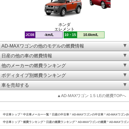
ホンダ
エレメント
JC08
-km/L
10・15
10.6km/L
AD-MAXワゴンの他のモデルの燃費情報
日産の他の車の燃費情報
他のメーカーの燃費ランキング
ボディタイプ別燃費ランキング
車を売却する
▲AD-MAXワゴン 1.5 LEの燃費TOPへ
中古車トップ
中古車メーカー一覧
日産の中古車
AD-MAXワゴンの中古車
AD-MAXワゴン(
中古車トップ
燃費ランキング
日産の燃費ランキング
AD-MAXワゴンの燃費
AD-MAXワゴン