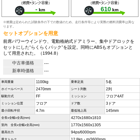
（燃費×タンク容量）
（燃費×タンク容量）
-
610
km
km
※燃費は定められた試験条件の下での数値のため、走行条件等により実際の燃料消費率は異な
ります。
セットオプションを用意
前席パワーウインドウ、電動格納式ドアミラー、集中ドアロックを
セットにした“らくらくパック”を設定。同時にABSもオプションと
して用意された。（1994.8）
中古車価格
---
新車時価格
---
1100kg
5名
車両重量
乗車定員
2470mm
2列
ホイールベース
シート列数
FF
フロア4AT
駆動方式
ミッション
フロア
3ドア
ミッション位置
ドア数
4.7m
145mm
最小回転半径
最低地上高
4270x1680x1810
全長x全幅x全高(mm)
1770x1560x1305
室内 全長x全幅x全高(mm)
94ps/6000rpm
最高出力
12.8kg・m/3600rpm
最大トルク