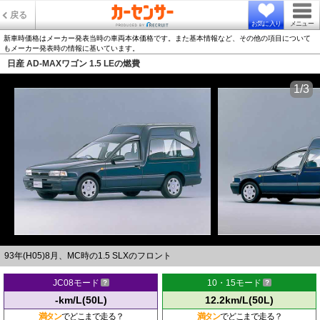
戻る
お気に入り
メニュー
新車時価格はメーカー発表当時の車両本体価格です。また基本情報など、その他の項目について
もメーカー発表時の情報に基いています。
日産 AD-MAXワゴン 1.5 LEの燃費
1/3
93年(H05)8月、MC時の1.5 SLXのフロント
JC08モード
10・15モード
-km/L(50L)
12.2km/L(50L)
満タン
でどこまで走る？
満タン
でどこまで走る？