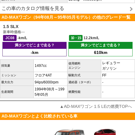
この車のカタログ情報を見る
AD-MAXワゴン（94年08月～95年05月モデル）の他のグレード一覧
1.5 SLX
新車時価格
---
JC08
-km/L
10・15
12.2km/L
満タンでどこまで走る？
満タンでどこまで走る？
-km
610km
レギュラー
使用燃料
1497cc
排気量
エンジン
ガソリン
フロア4AT
FF
ミッション
駆動方式
94ps/6000rpm
-
最大出力
過給器（ターボ）
1994年08月～199
-
生産期間
燃費性能
5年05月
▲AD-MAXワゴン 1.5 LEの燃費TOPへ
AD-MAXワゴンとよく比較されている車