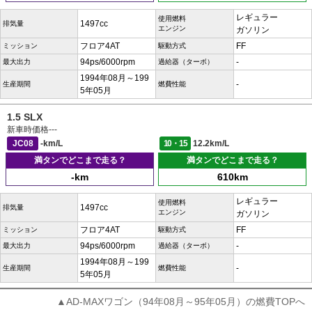
レギュラー
使用燃料
1497cc
排気量
エンジン
ガソリン
フロア4AT
FF
ミッション
駆動方式
94ps/6000rpm
-
最大出力
過給器（ターボ）
1994年08月～199
-
生産期間
燃費性能
5年05月
1.5 SLX
新車時価格
---
JC08
-km/L
10・15
12.2km/L
満タンでどこまで走る？
満タンでどこまで走る？
-km
610km
レギュラー
使用燃料
1497cc
排気量
エンジン
ガソリン
フロア4AT
FF
ミッション
駆動方式
94ps/6000rpm
-
最大出力
過給器（ターボ）
1994年08月～199
-
生産期間
燃費性能
5年05月
▲AD-MAXワゴン（94年08月～95年05月）の燃費TOPへ