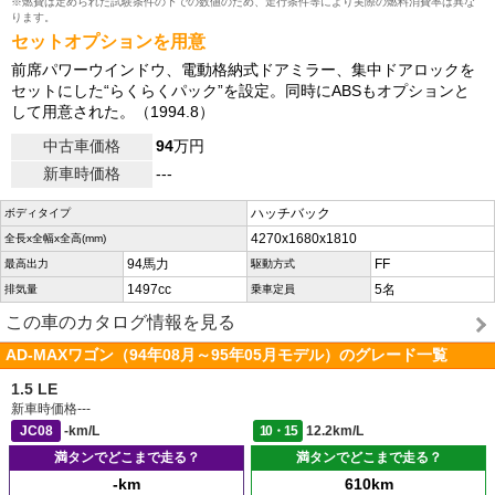
※燃費は定められた試験条件の下での数値のため、走行条件等により実際の燃料消費率は異な
ります。
セットオプションを用意
前席パワーウインドウ、電動格納式ドアミラー、集中ドアロックを
セットにした“らくらくパック”を設定。同時にABSもオプションと
して用意された。（1994.8）
中古車価格
94
万円
新車時価格
---
ハッチバック
ボディタイプ
4270x1680x1810
全長x全幅x全高(mm)
94馬力
FF
最高出力
駆動方式
1497cc
5名
排気量
乗車定員
この車のカタログ情報を見る
AD-MAXワゴン（94年08月～95年05月モデル）のグレード一覧
1.5 LE
新車時価格
---
JC08
-km/L
10・15
12.2km/L
満タンでどこまで走る？
満タンでどこまで走る？
-km
610km