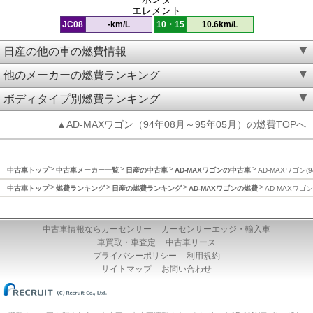
エレメント
JC08
-km/L
10・15
10.6km/L
日産の他の車の燃費情報
他のメーカーの燃費ランキング
ボディタイプ別燃費ランキング
▲AD-MAXワゴン（94年08月～95年05月）の燃費TOPへ
中古車トップ
中古車メーカー一覧
日産の中古車
AD-MAXワゴンの中古車
AD-MAXワゴン(
中古車トップ
燃費ランキング
日産の燃費ランキング
AD-MAXワゴンの燃費
AD-MAXワゴン
中古車情報ならカーセンサー
カーセンサーエッジ・輸入車
車買取・車査定
中古車リース
プライバシーポリシー
利用規約
サイトマップ
お問い合わせ