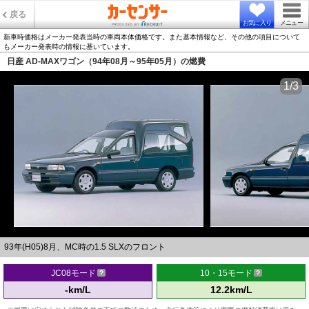
戻る
お気に入り
メニュー
新車時価格はメーカー発表当時の車両本体価格です。また基本情報など、その他の項目について
もメーカー発表時の情報に基いています。
日産 AD-MAXワゴン（94年08月～95年05月）の燃費
1/3
93年(H05)8月、MC時の1.5 SLXのフロント
JC08モード
10・15モード
-km/L
12.2km/L