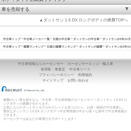
車を売却する
▲ダットサン 1.6 DX ロングボディの燃費TOPへ
中古車トップ
中古車メーカー一覧
日産の中古車
ダットサンの中古車
ダットサン(93年10月
中古車トップ
燃費ランキング
日産の燃費ランキング
ダットサンの燃費
ダットサン(93年10
中古車情報ならカーセンサー
カーセンサーエッジ・輸入車
車買取・車査定
中古車リース
プライバシーポリシー
利用規約
サイトマップ
お問い合わせ
燃費のいい車を探すなら、中古車・中古車情報のカーセンサー！ダットサン 1.6 DX ロ
ングボディの燃費が分かります。
お気に入りのダットサンモデルやグレードを見つけたら、お得・納得の中古車探し。
豊富なダットサン 1.6 DX ロングボディ中古車情報の中から様々な条件で中古車検索が
できます。
カーセンサーはあなたの車選びをサポートします！