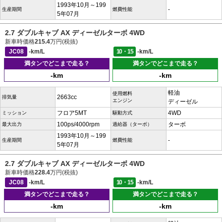
1993年10月～199
-
生産期間
燃費性能
5年07月
2.7 ダブルキャブ AX ディーゼルターボ 4WD
新車時価格
215.4
万円(税抜)
JC08
-km/L
10・15
-km/L
満タンでどこまで走る？
満タンでどこまで走る？
-km
-km
軽油
使用燃料
2663cc
排気量
エンジン
ディーゼル
フロア5MT
4WD
ミッション
駆動方式
100ps/4000rpm
ターボ
最大出力
過給器（ターボ）
1993年10月～199
-
生産期間
燃費性能
5年07月
2.7 ダブルキャブ AX ディーゼルターボ 4WD
新車時価格
228.4
万円(税抜)
JC08
-km/L
10・15
-km/L
満タンでどこまで走る？
満タンでどこまで走る？
-km
-km