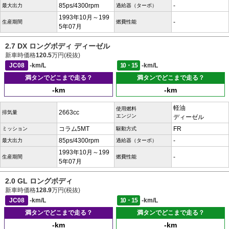
85ps/4300rpm
-
最大出力
過給器（ターボ）
1993年10月～199
-
生産期間
燃費性能
5年07月
2.7 DX ロングボディ ディーゼル
新車時価格
120.5
万円(税抜)
JC08
-km/L
10・15
-km/L
満タンでどこまで走る？
満タンでどこまで走る？
-km
-km
軽油
使用燃料
2663cc
排気量
エンジン
ディーゼル
コラム5MT
FR
ミッション
駆動方式
85ps/4300rpm
-
最大出力
過給器（ターボ）
1993年10月～199
-
生産期間
燃費性能
5年07月
2.0 GL ロングボディ
新車時価格
128.9
万円(税抜)
JC08
-km/L
10・15
-km/L
満タンでどこまで走る？
満タンでどこまで走る？
-km
-km