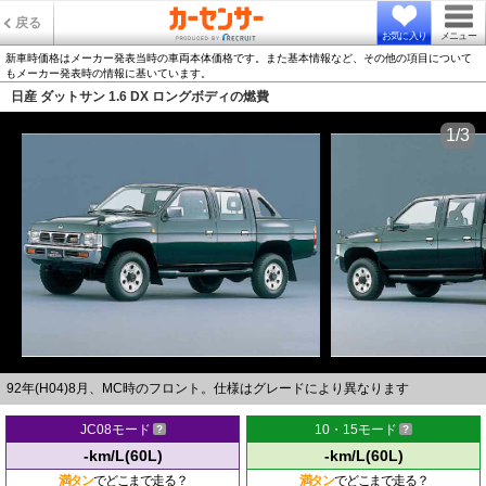
戻る
お気に入り
メニュー
新車時価格はメーカー発表当時の車両本体価格です。また基本情報など、その他の項目について
もメーカー発表時の情報に基いています。
日産 ダットサン 1.6 DX ロングボディの燃費
1/3
92年(H04)8月、MC時のフロント。仕様はグレードにより異なります
JC08モード
10・15モード
-km/L(60L)
-km/L(60L)
満タン
でどこまで走る？
満タン
でどこまで走る？