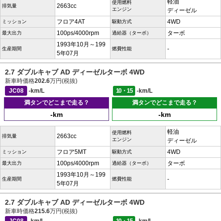
軽油
使用燃料
2663cc
排気量
エンジン
ディーゼル
フロア4AT
4WD
ミッション
駆動方式
100ps/4000rpm
ターボ
最大出力
過給器（ターボ）
1993年10月～199
-
生産期間
燃費性能
5年07月
2.7 ダブルキャブ AD ディーゼルターボ 4WD
新車時価格
202.6
万円(税抜)
JC08
-km/L
10・15
-km/L
満タンでどこまで走る？
満タンでどこまで走る？
-km
-km
軽油
使用燃料
2663cc
排気量
エンジン
ディーゼル
フロア5MT
4WD
ミッション
駆動方式
100ps/4000rpm
ターボ
最大出力
過給器（ターボ）
1993年10月～199
-
生産期間
燃費性能
5年07月
2.7 ダブルキャブ AD ディーゼルターボ 4WD
新車時価格
215.6
万円(税抜)