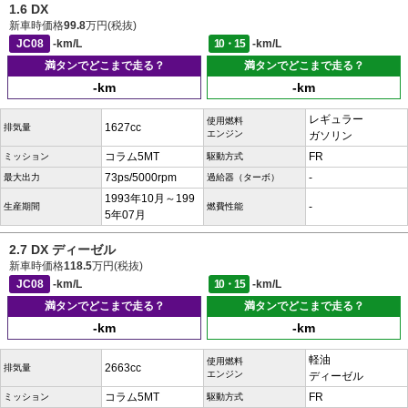
1.6 DX
新車時価格
99.8
万円(税抜)
JC08
-km/L
10・15
-km/L
満タンでどこまで走る？
満タンでどこまで走る？
-km
-km
レギュラー
使用燃料
1627cc
排気量
エンジン
ガソリン
コラム5MT
FR
ミッション
駆動方式
73ps/5000rpm
-
最大出力
過給器（ターボ）
1993年10月～199
-
生産期間
燃費性能
5年07月
2.7 DX ディーゼル
新車時価格
118.5
万円(税抜)
JC08
-km/L
10・15
-km/L
満タンでどこまで走る？
満タンでどこまで走る？
-km
-km
軽油
使用燃料
2663cc
排気量
エンジン
ディーゼル
コラム5MT
FR
ミッション
駆動方式