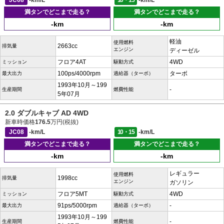
JC08
-km/L
10・15
-km/L
満タンでどこまで走る？
満タンでどこまで走る？
-km
-km
軽油
使用燃料
2663cc
排気量
エンジン
ディーゼル
フロア4AT
4WD
ミッション
駆動方式
100ps/4000rpm
ターボ
最大出力
過給器（ターボ）
1993年10月～199
-
生産期間
燃費性能
5年07月
2.0 ダブルキャブ AD 4WD
新車時価格
176.5
万円(税抜)
JC08
-km/L
10・15
-km/L
満タンでどこまで走る？
満タンでどこまで走る？
-km
-km
レギュラー
使用燃料
1998cc
排気量
エンジン
ガソリン
フロア5MT
4WD
ミッション
駆動方式
91ps/5000rpm
-
最大出力
過給器（ターボ）
1993年10月～199
-
生産期間
燃費性能