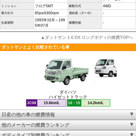
フロア5MT
4WD
ミッション
駆動方式
85ps/4300rpm
-
最大出力
過給器（ターボ）
1993年10月～199
-
生産期間
燃費性能
5年07月
▲ダットサン 1.6 DX ロングボディの燃費TOPへ
ダットサンとよく比較されている車
ダイハツ
ハイゼットトラック
JC08
15.6km/L
10・15
14.2km/L
日産の他の車の燃費情報
他のメーカーの燃費ランキング
ボディタイプ別燃費ランキング