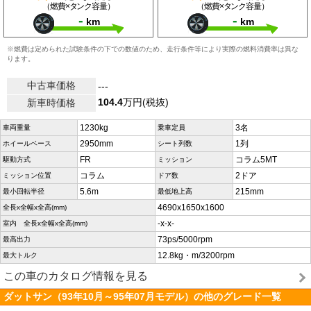
（燃費×タンク容量）
（燃費×タンク容量）
-
-
km
km
※燃費は定められた試験条件の下での数値のため、走行条件等により実際の燃料消費率は異な
ります。
中古車価格
---
104.4
万円(税抜)
新車時価格
1230kg
3名
車両重量
乗車定員
2950mm
1列
ホイールベース
シート列数
FR
コラム5MT
駆動方式
ミッション
コラム
2ドア
ミッション位置
ドア数
5.6m
215mm
最小回転半径
最低地上高
4690x1650x1600
全長x全幅x全高(mm)
-x-x-
室内 全長x全幅x全高(mm)
73ps/5000rpm
最高出力
12.8kg・m/3200rpm
最大トルク
この車のカタログ情報を見る
ダットサン（93年10月～95年07月モデル）の他のグレード一覧