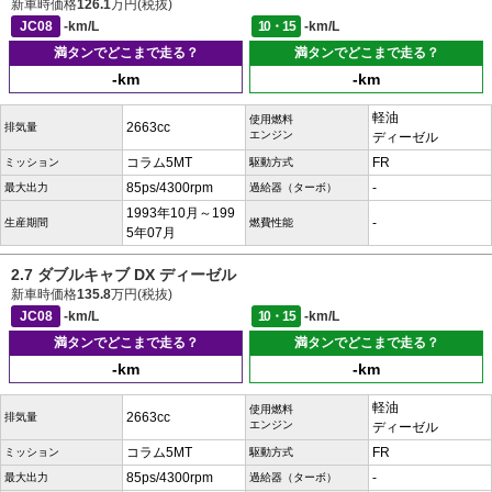
新車時価格
126.1
万円(税抜)
JC08
-km/L
10・15
-km/L
満タンでどこまで走る？
満タンでどこまで走る？
-km
-km
軽油
使用燃料
2663cc
排気量
エンジン
ディーゼル
コラム5MT
FR
ミッション
駆動方式
85ps/4300rpm
-
最大出力
過給器（ターボ）
1993年10月～199
-
生産期間
燃費性能
5年07月
2.7 ダブルキャブ DX ディーゼル
新車時価格
135.8
万円(税抜)
JC08
-km/L
10・15
-km/L
満タンでどこまで走る？
満タンでどこまで走る？
-km
-km
軽油
使用燃料
2663cc
排気量
エンジン
ディーゼル
コラム5MT
FR
ミッション
駆動方式
85ps/4300rpm
-
最大出力
過給器（ターボ）