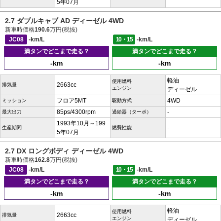
5年07月
2.7 ダブルキャブ AD ディーゼル 4WD
新車時価格
190.6
万円(税抜)
JC08
-km/L
10・15
-km/L
満タンでどこまで走る？
満タンでどこまで走る？
-km
-km
軽油
使用燃料
2663cc
排気量
エンジン
ディーゼル
フロア5MT
4WD
ミッション
駆動方式
85ps/4300rpm
-
最大出力
過給器（ターボ）
1993年10月～199
-
生産期間
燃費性能
5年07月
2.7 DX ロングボディ ディーゼル 4WD
新車時価格
162.8
万円(税抜)
JC08
-km/L
10・15
-km/L
満タンでどこまで走る？
満タンでどこまで走る？
-km
-km
軽油
使用燃料
2663cc
排気量
エンジン
ディーゼル