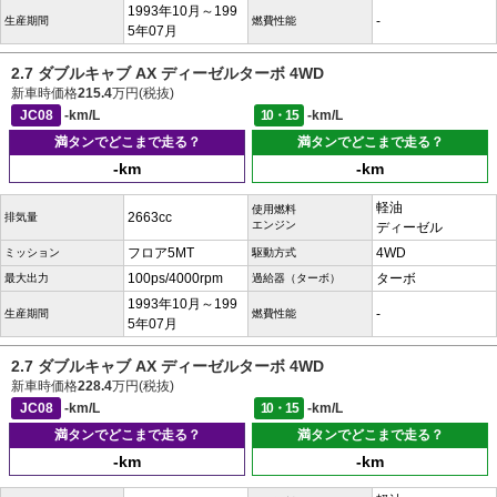
1993年10月～199
-
生産期間
燃費性能
5年07月
2.7 ダブルキャブ AX ディーゼルターボ 4WD
新車時価格
215.4
万円(税抜)
JC08
-km/L
10・15
-km/L
満タンでどこまで走る？
満タンでどこまで走る？
-km
-km
軽油
使用燃料
2663cc
排気量
エンジン
ディーゼル
フロア5MT
4WD
ミッション
駆動方式
100ps/4000rpm
ターボ
最大出力
過給器（ターボ）
1993年10月～199
-
生産期間
燃費性能
5年07月
2.7 ダブルキャブ AX ディーゼルターボ 4WD
新車時価格
228.4
万円(税抜)
JC08
-km/L
10・15
-km/L
満タンでどこまで走る？
満タンでどこまで走る？
-km
-km