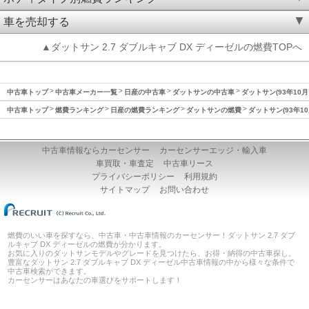
車を売却する
▲ダットサン 2.7 ダブルキャブ DX ディーゼルの燃費TOPへ
中古車トップ
中古車メーカー一覧
日産の中古車
ダットサンの中古車
ダットサン(93年10月
中古車トップ
燃費ランキング
日産の燃費ランキング
ダットサンの燃費
ダットサン(93年10
中古車情報ならカーセンサー
カーセンサーエッジ・輸入車
車買取・車査定
中古車リース
プライバシーポリシー
利用規約
サイトマップ
お問い合わせ
燃費のいい車を探すなら、中古車・中古車情報のカーセンサー！ダットサン 2.7 ダブ
ルキャブ DX ディーゼルの燃費が分かります。
お気に入りのダットサンモデルやグレードを見つけたら、お得・納得の中古車探し。
豊富なダットサン 2.7 ダブルキャブ DX ディーゼル中古車情報の中から様々な条件で
中古車検索ができます。
カーセンサーはあなたの車選びをサポートします！