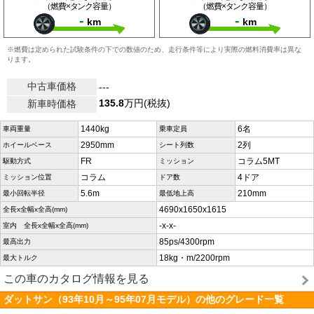
（燃費×タンク容量）
（燃費×タンク容量）
-
-
km
km
※燃費は定められた試験条件の下での数値のため、走行条件等により実際の燃料消費率は異な
ります。
中古車価格
---
135.8
万円(税抜)
新車時価格
1440kg
6名
車両重量
乗車定員
2950mm
2列
ホイールベース
シート列数
FR
コラム5MT
駆動方式
ミッション
コラム
4ドア
ミッション位置
ドア数
5.6m
210mm
最小回転半径
最低地上高
4690x1650x1615
全長x全幅x全高(mm)
-x-x-
室内 全長x全幅x全高(mm)
85ps/4300rpm
最高出力
18kg・m/2200rpm
最大トルク
この車のカタログ情報を見る
ダットサン（93年10月～95年07月モデル）の他のグレード一覧