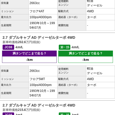
軽油
使用燃料
2663cc
排気量
エンジン
ディーゼル
フロア4AT
4WD
ミッション
駆動方式
100ps/4000rpm
ターボ
最大出力
過給器（ターボ）
1993年10月～199
-
生産期間
燃費性能
5年07月
2.7 ダブルキャブ AD ディーゼルターボ 4WD
新車時価格
202.6
万円(税抜)
JC08
-km/L
10・15
-km/L
満タンでどこまで走る？
満タンでどこまで走る？
-km
-km
軽油
使用燃料
2663cc
排気量
エンジン
ディーゼル
フロア5MT
4WD
ミッション
駆動方式
100ps/4000rpm
ターボ
最大出力
過給器（ターボ）
1993年10月～199
-
生産期間
燃費性能
5年07月
2.7 ダブルキャブ AD ディーゼルターボ 4WD
新車時価格
215.6
万円(税抜)