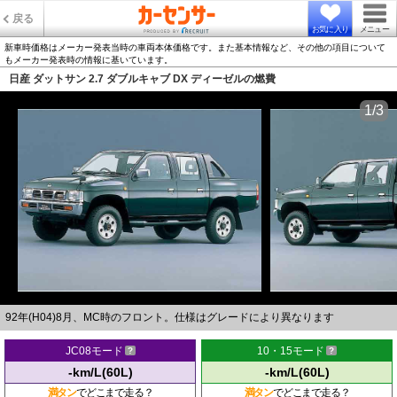
戻る
お気に入り
メニュー
新車時価格はメーカー発表当時の車両本体価格です。また基本情報など、その他の項目について
もメーカー発表時の情報に基いています。
日産 ダットサン 2.7 ダブルキャブ DX ディーゼルの燃費
1/3
92年(H04)8月、MC時のフロント。仕様はグレードにより異なります
JC08モード
10・15モード
-km/L(60L)
-km/L(60L)
満タン
でどこまで走る？
満タン
でどこまで走る？