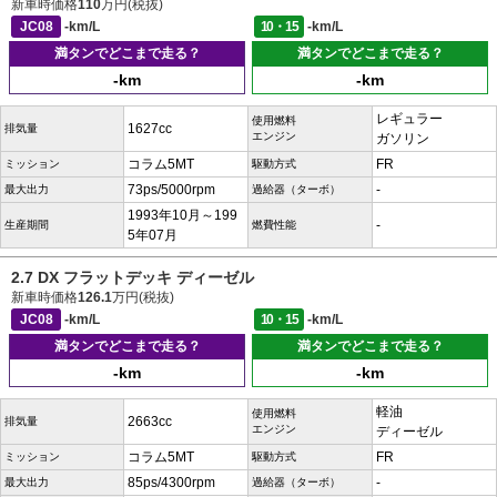
新車時価格
110
万円(税抜)
JC08
-km/L
10・15
-km/L
満タンでどこまで走る？
満タンでどこまで走る？
-km
-km
レギュラー
使用燃料
1627cc
排気量
エンジン
ガソリン
コラム5MT
FR
ミッション
駆動方式
73ps/5000rpm
-
最大出力
過給器（ターボ）
1993年10月～199
-
生産期間
燃費性能
5年07月
2.7 DX フラットデッキ ディーゼル
新車時価格
126.1
万円(税抜)
JC08
-km/L
10・15
-km/L
満タンでどこまで走る？
満タンでどこまで走る？
-km
-km
軽油
使用燃料
2663cc
排気量
エンジン
ディーゼル
コラム5MT
FR
ミッション
駆動方式
85ps/4300rpm
-
最大出力
過給器（ターボ）