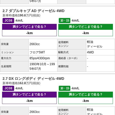
5年07月
2.7 ダブルキャブ AD ディーゼル 4WD
新車時価格
190.6
万円(税抜)
JC08
-km/L
10・15
-km/L
満タンでどこまで走る？
満タンでどこまで走る？
-km
-km
軽油
使用燃料
2663cc
排気量
エンジン
ディーゼル
フロア5MT
4WD
ミッション
駆動方式
85ps/4300rpm
-
最大出力
過給器（ターボ）
1993年10月～199
-
生産期間
燃費性能
5年07月
2.7 DX ロングボディ ディーゼル 4WD
新車時価格
162.8
万円(税抜)
JC08
-km/L
10・15
-km/L
満タンでどこまで走る？
満タンでどこまで走る？
-km
-km
軽油
使用燃料
2663cc
排気量
エンジン
ディーゼル