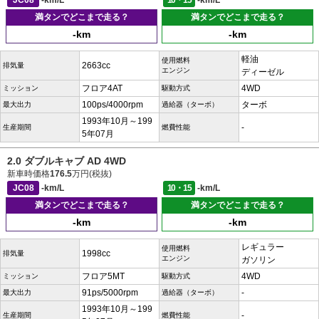
JC08
-km/L
10・15
-km/L
満タンでどこまで走る？
満タンでどこまで走る？
-km
-km
軽油
使用燃料
2663cc
排気量
エンジン
ディーゼル
フロア4AT
4WD
ミッション
駆動方式
100ps/4000rpm
ターボ
最大出力
過給器（ターボ）
1993年10月～199
-
生産期間
燃費性能
5年07月
2.0 ダブルキャブ AD 4WD
新車時価格
176.5
万円(税抜)
JC08
-km/L
10・15
-km/L
満タンでどこまで走る？
満タンでどこまで走る？
-km
-km
レギュラー
使用燃料
1998cc
排気量
エンジン
ガソリン
フロア5MT
4WD
ミッション
駆動方式
91ps/5000rpm
-
最大出力
過給器（ターボ）
1993年10月～199
-
生産期間
燃費性能