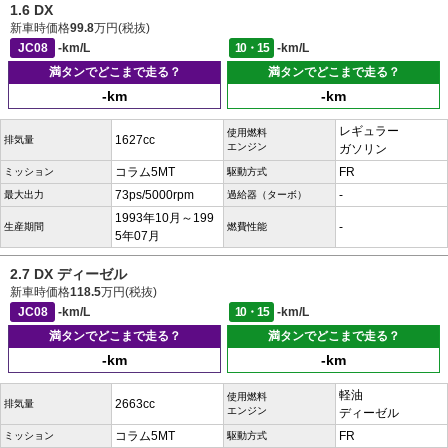
1.6 DX
新車時価格
99.8
万円(税抜)
JC08
-km/L
10・15
-km/L
満タンでどこまで走る？
満タンでどこまで走る？
-km
-km
レギュラー
使用燃料
1627cc
排気量
エンジン
ガソリン
コラム5MT
FR
ミッション
駆動方式
73ps/5000rpm
-
最大出力
過給器（ターボ）
1993年10月～199
-
生産期間
燃費性能
5年07月
2.7 DX ディーゼル
新車時価格
118.5
万円(税抜)
JC08
-km/L
10・15
-km/L
満タンでどこまで走る？
満タンでどこまで走る？
-km
-km
軽油
使用燃料
2663cc
排気量
エンジン
ディーゼル
コラム5MT
FR
ミッション
駆動方式