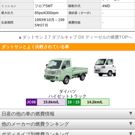
フロア5MT
4WD
ミッション
駆動方式
85ps/4300rpm
-
最大出力
過給器（ターボ）
1993年10月～199
-
生産期間
燃費性能
5年07月
▲ダットサン 2.7 ダブルキャブ DX ディーゼルの燃費TOPへ
ダットサンとよく比較されている車
ダイハツ
ハイゼットトラック
JC08
15.6km/L
10・15
14.2km/L
日産の他の車の燃費情報
他のメーカーの燃費ランキング
ボディタイプ別燃費ランキング