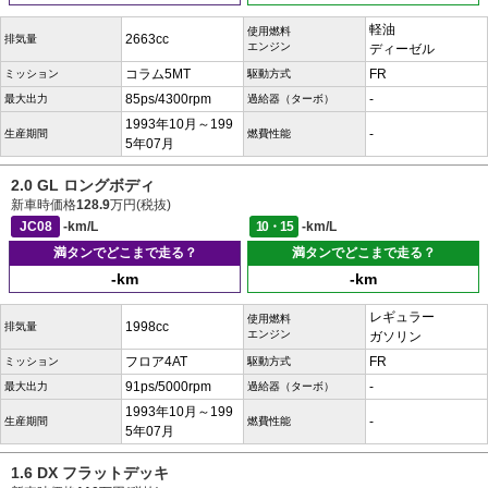
軽油
使用燃料
2663cc
排気量
エンジン
ディーゼル
コラム5MT
FR
ミッション
駆動方式
85ps/4300rpm
-
最大出力
過給器（ターボ）
1993年10月～199
-
生産期間
燃費性能
5年07月
2.0 GL ロングボディ
新車時価格
128.9
万円(税抜)
JC08
-km/L
10・15
-km/L
満タンでどこまで走る？
満タンでどこまで走る？
-km
-km
レギュラー
使用燃料
1998cc
排気量
エンジン
ガソリン
フロア4AT
FR
ミッション
駆動方式
91ps/5000rpm
-
最大出力
過給器（ターボ）
1993年10月～199
-
生産期間
燃費性能
5年07月
1.6 DX フラットデッキ