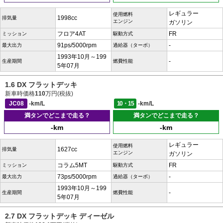
レギュラー
使用燃料
1998cc
排気量
エンジン
ガソリン
フロア4AT
FR
ミッション
駆動方式
91ps/5000rpm
-
最大出力
過給器（ターボ）
1993年10月～199
-
生産期間
燃費性能
5年07月
1.6 DX フラットデッキ
新車時価格
110
万円(税抜)
JC08
-km/L
10・15
-km/L
満タンでどこまで走る？
満タンでどこまで走る？
-km
-km
レギュラー
使用燃料
1627cc
排気量
エンジン
ガソリン
コラム5MT
FR
ミッション
駆動方式
73ps/5000rpm
-
最大出力
過給器（ターボ）
1993年10月～199
-
生産期間
燃費性能
5年07月
2.7 DX フラットデッキ ディーゼル