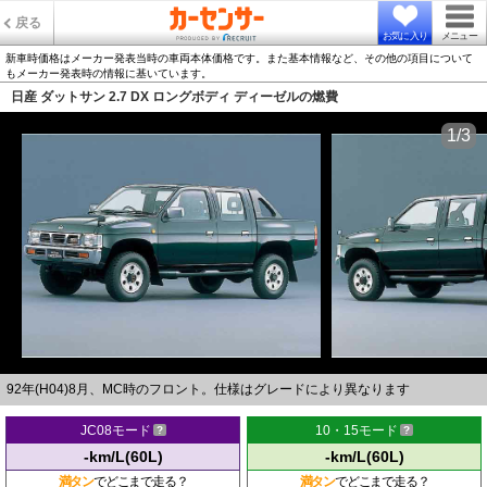
戻る
お気に入り
メニュー
新車時価格はメーカー発表当時の車両本体価格です。また基本情報など、その他の項目について
もメーカー発表時の情報に基いています。
日産 ダットサン 2.7 DX ロングボディ ディーゼルの燃費
1/3
92年(H04)8月、MC時のフロント。仕様はグレードにより異なります
JC08モード
10・15モード
-km/L(60L)
-km/L(60L)
満タン
でどこまで走る？
満タン
でどこまで走る？