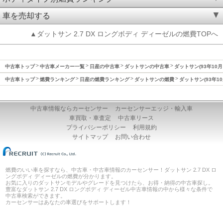
車を売却する
▲ダットサン 2.7 DX ロングボディ ディーゼルの燃費TOPへ
中古車トップ
中古車メーカー一覧
日産の中古車
ダットサンの中古車
ダットサン(93年10月
中古車トップ
燃費ランキング
日産の燃費ランキング
ダットサンの燃費
ダットサン(93年10
中古車情報ならカーセンサー
カーセンサーエッジ・輸入車
車買取・車査定
中古車リース
プライバシーポリシー
利用規約
サイトマップ
お問い合わせ
燃費のいい車を探すなら、中古車・中古車情報のカーセンサー！ダットサン 2.7 DX ロ
ングボディ ディーゼルの燃費が分かります。
お気に入りのダットサンモデルやグレードを見つけたら、お得・納得の中古車探し。
豊富なダットサン 2.7 DX ロングボディ ディーゼル中古車情報の中から様々な条件で
中古車検索ができます。
カーセンサーはあなたの車選びをサポートします！