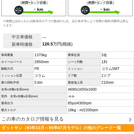
（燃費×タンク容量）
（燃費×タンク容量）
-
-
km
km
※燃費は定められた試験条件の下での数値のため、走行条件等により実際の燃料消費率は異な
ります。
中古車価格
---
120.5
万円(税抜)
新車時価格
1370kg
3名
車両重量
乗車定員
2950mm
1列
ホイールベース
シート列数
FR
コラム5MT
駆動方式
ミッション
コラム
2ドア
ミッション位置
ドア数
5.6m
210mm
最小回転半径
最低地上高
4690x1650x1600
全長x全幅x全高(mm)
-x-x-
室内 全長x全幅x全高(mm)
85ps/4300rpm
最高出力
18kg・m/2200rpm
最大トルク
この車のカタログ情報を見る
ダットサン（93年10月～95年07月モデル）の他のグレード一覧