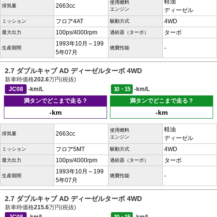
軽油
使用燃料
2663cc
排気量
エンジン
ディーゼル
フロア4AT
4WD
ミッション
駆動方式
100ps/4000rpm
ターボ
最大出力
過給器（ターボ）
1993年10月～199
-
生産期間
燃費性能
5年07月
2.7 ダブルキャブ AD ディーゼルターボ 4WD
新車時価格
202.6
万円(税抜)
JC08
-km/L
10・15
-km/L
満タンでどこまで走る？
満タンでどこまで走る？
-km
-km
軽油
使用燃料
2663cc
排気量
エンジン
ディーゼル
フロア5MT
4WD
ミッション
駆動方式
100ps/4000rpm
ターボ
最大出力
過給器（ターボ）
1993年10月～199
-
生産期間
燃費性能
5年07月
2.7 ダブルキャブ AD ディーゼルターボ 4WD
新車時価格
215.6
万円(税抜)