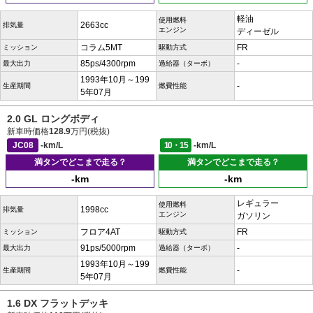
軽油
使用燃料
2663cc
排気量
エンジン
ディーゼル
コラム5MT
FR
ミッション
駆動方式
85ps/4300rpm
-
最大出力
過給器（ターボ）
1993年10月～199
-
生産期間
燃費性能
5年07月
2.0 GL ロングボディ
新車時価格
128.9
万円(税抜)
JC08
-km/L
10・15
-km/L
満タンでどこまで走る？
満タンでどこまで走る？
-km
-km
レギュラー
使用燃料
1998cc
排気量
エンジン
ガソリン
フロア4AT
FR
ミッション
駆動方式
91ps/5000rpm
-
最大出力
過給器（ターボ）
1993年10月～199
-
生産期間
燃費性能
5年07月
1.6 DX フラットデッキ