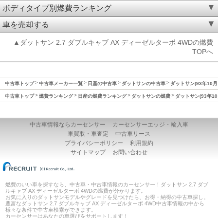
ボディタイプ別燃費ランキング
車を売却する
▲ダットサン 2.7 ダブルキャブ AX ディーゼルターボ 4WDの燃費
TOPへ
中古車トップ
中古車メーカー一覧
日産の中古車
ダットサンの中古車
ダットサン(93年10月
中古車トップ
燃費ランキング
日産の燃費ランキング
ダットサンの燃費
ダットサン(93年10
中古車情報ならカーセンサー
カーセンサーエッジ・輸入車
車買取・車査定
中古車リース
プライバシーポリシー
利用規約
サイトマップ
お問い合わせ
燃費のいい車を探すなら、中古車・中古車情報のカーセンサー！ダットサン 2.7 ダブ
ルキャブ AX ディーゼルターボ 4WDの燃費が分かります。
お気に入りのダットサンモデルやグレードを見つけたら、お得・納得の中古車探し。
豊富なダットサン 2.7 ダブルキャブ AX ディーゼルターボ 4WD中古車情報の中から
様々な条件で中古車検索ができます。
カーセンサーはあなたの車選びをサポートします！