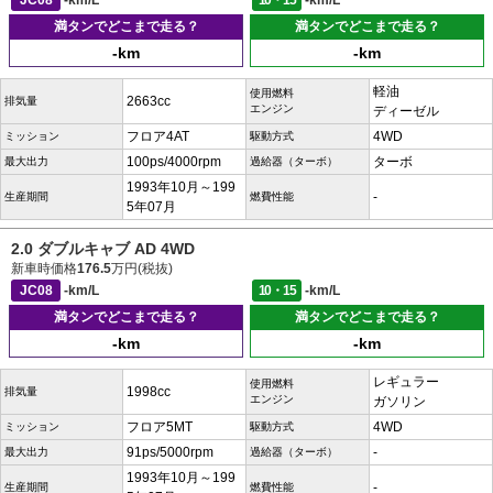
JC08
-km/L
10・15
-km/L
満タンでどこまで走る？
満タンでどこまで走る？
-km
-km
軽油
使用燃料
2663cc
排気量
エンジン
ディーゼル
フロア4AT
4WD
ミッション
駆動方式
100ps/4000rpm
ターボ
最大出力
過給器（ターボ）
1993年10月～199
-
生産期間
燃費性能
5年07月
2.0 ダブルキャブ AD 4WD
新車時価格
176.5
万円(税抜)
JC08
-km/L
10・15
-km/L
満タンでどこまで走る？
満タンでどこまで走る？
-km
-km
レギュラー
使用燃料
1998cc
排気量
エンジン
ガソリン
フロア5MT
4WD
ミッション
駆動方式
91ps/5000rpm
-
最大出力
過給器（ターボ）
1993年10月～199
-
生産期間
燃費性能