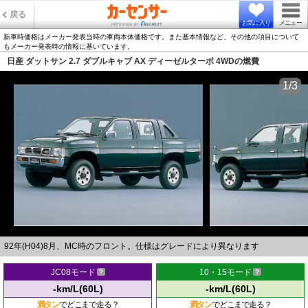
戻る
お気に入り
メニュー
新車時価格はメーカー発表当時の車両本体価格です。また基本情報など、その他の項目について
もメーカー発表時の情報に基いています。
日産 ダットサン 2.7 ダブルキャブ AX ディーゼルターボ 4WDの燃費
1/3
92年(H04)8月、MC時のフロント。仕様はグレードにより異なります
JC08モード
10・15モード
-km/L(60L)
-km/L(60L)
満タン
でどこまで走る？
満タン
でどこまで走る？