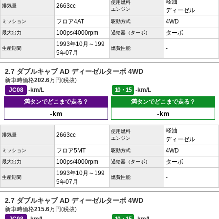
軽油
使用燃料
2663cc
排気量
エンジン
ディーゼル
フロア4AT
4WD
ミッション
駆動方式
100ps/4000rpm
ターボ
最大出力
過給器（ターボ）
1993年10月～199
-
生産期間
燃費性能
5年07月
2.7 ダブルキャブ AD ディーゼルターボ 4WD
新車時価格
202.6
万円(税抜)
JC08
-km/L
10・15
-km/L
満タンでどこまで走る？
満タンでどこまで走る？
-km
-km
軽油
使用燃料
2663cc
排気量
エンジン
ディーゼル
フロア5MT
4WD
ミッション
駆動方式
100ps/4000rpm
ターボ
最大出力
過給器（ターボ）
1993年10月～199
-
生産期間
燃費性能
5年07月
2.7 ダブルキャブ AD ディーゼルターボ 4WD
新車時価格
215.6
万円(税抜)