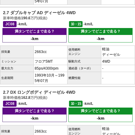
5年07月
2.7 ダブルキャブ AD ディーゼル 4WD
新車時価格
190.6
万円(税抜)
JC08
-km/L
10・15
-km/L
満タンでどこまで走る？
満タンでどこまで走る？
-km
-km
軽油
使用燃料
2663cc
排気量
エンジン
ディーゼル
フロア5MT
4WD
ミッション
駆動方式
85ps/4300rpm
-
最大出力
過給器（ターボ）
1993年10月～199
-
生産期間
燃費性能
5年07月
2.7 DX ロングボディ ディーゼル 4WD
新車時価格
162.8
万円(税抜)
JC08
-km/L
10・15
-km/L
満タンでどこまで走る？
満タンでどこまで走る？
-km
-km
軽油
使用燃料
2663cc
排気量
エンジン
ディーゼル