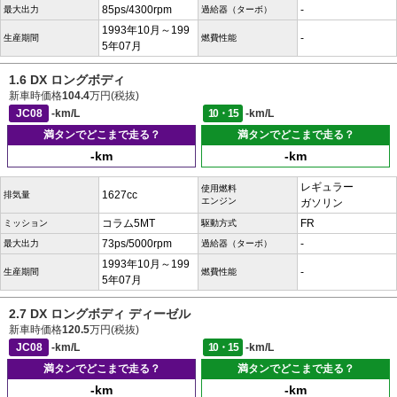
85ps/4300rpm
-
最大出力
過給器（ターボ）
1993年10月～199
-
生産期間
燃費性能
5年07月
1.6 DX ロングボディ
新車時価格
104.4
万円(税抜)
JC08
-km/L
10・15
-km/L
満タンでどこまで走る？
満タンでどこまで走る？
-km
-km
レギュラー
使用燃料
1627cc
排気量
エンジン
ガソリン
コラム5MT
FR
ミッション
駆動方式
73ps/5000rpm
-
最大出力
過給器（ターボ）
1993年10月～199
-
生産期間
燃費性能
5年07月
2.7 DX ロングボディ ディーゼル
新車時価格
120.5
万円(税抜)
JC08
-km/L
10・15
-km/L
満タンでどこまで走る？
満タンでどこまで走る？
-km
-km