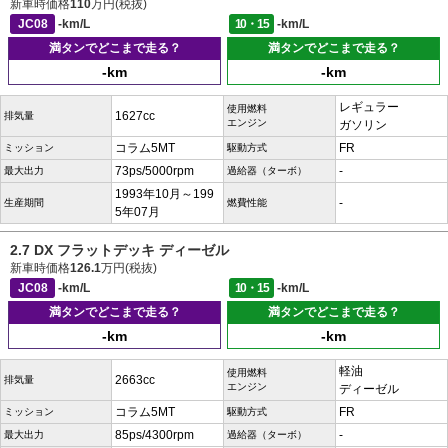
新車時価格
110
万円(税抜)
JC08
-km/L
10・15
-km/L
満タンでどこまで走る？
満タンでどこまで走る？
-km
-km
レギュラー
使用燃料
1627cc
排気量
エンジン
ガソリン
コラム5MT
FR
ミッション
駆動方式
73ps/5000rpm
-
最大出力
過給器（ターボ）
1993年10月～199
-
生産期間
燃費性能
5年07月
2.7 DX フラットデッキ ディーゼル
新車時価格
126.1
万円(税抜)
JC08
-km/L
10・15
-km/L
満タンでどこまで走る？
満タンでどこまで走る？
-km
-km
軽油
使用燃料
2663cc
排気量
エンジン
ディーゼル
コラム5MT
FR
ミッション
駆動方式
85ps/4300rpm
-
最大出力
過給器（ターボ）