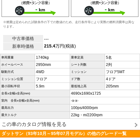
（燃費×タンク容量）
（燃費×タンク容量）
-
-
km
km
※燃費は定められた試験条件の下での数値のため、走行条件等により実際の燃料消費率は異な
ります。
中古車価格
---
215.4
万円(税抜)
新車時価格
1740kg
5名
車両重量
乗車定員
2950mm
2列
ホイールベース
シート列数
4WD
フロア5MT
駆動方式
ミッション
フロア
4ドア
ミッション位置
ドア数
5.9m
205mm
最小回転半径
最低地上高
4690x1690x1725
全長x全幅x全高(mm)
-x-x-
室内 全長x全幅x全高(mm)
100ps/4000rpm
最高出力
22kg・m/2200rpm
最大トルク
この車のカタログ情報を見る
ダットサン（93年10月～95年07月モデル）の他のグレード一覧