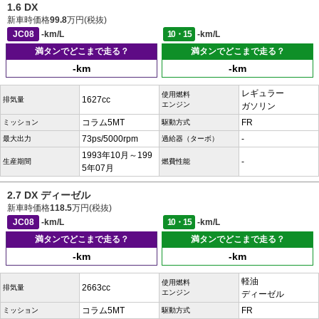
1.6 DX
新車時価格
99.8
万円(税抜)
JC08
-km/L
10・15
-km/L
満タンでどこまで走る？
満タンでどこまで走る？
-km
-km
レギュラー
使用燃料
1627cc
排気量
エンジン
ガソリン
コラム5MT
FR
ミッション
駆動方式
73ps/5000rpm
-
最大出力
過給器（ターボ）
1993年10月～199
-
生産期間
燃費性能
5年07月
2.7 DX ディーゼル
新車時価格
118.5
万円(税抜)
JC08
-km/L
10・15
-km/L
満タンでどこまで走る？
満タンでどこまで走る？
-km
-km
軽油
使用燃料
2663cc
排気量
エンジン
ディーゼル
コラム5MT
FR
ミッション
駆動方式