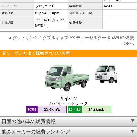
フロア5MT
4WD
ミッション
駆動方式
85ps/4300rpm
-
最大出力
過給器（ターボ）
1993年10月～199
-
生産期間
燃費性能
5年07月
▲ダットサン 2.7 ダブルキャブ AX ディーゼルターボ 4WDの燃費
TOPへ
ダットサンとよく比較されている車
ダイハツ
ハイゼットトラック
JC08
15.6km/L
10・15
14.2km/L
日産の他の車の燃費情報
他のメーカーの燃費ランキング