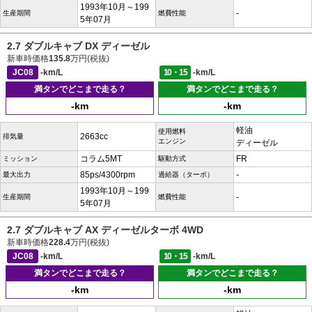
1993年10月～199
-
生産期間
燃費性能
5年07月
2.7 ダブルキャブ DX ディーゼル
新車時価格
135.8
万円(税抜)
JC08
-km/L
10・15
-km/L
満タンでどこまで走る？
満タンでどこまで走る？
-km
-km
軽油
使用燃料
2663cc
排気量
エンジン
ディーゼル
コラム5MT
FR
ミッション
駆動方式
85ps/4300rpm
-
最大出力
過給器（ターボ）
1993年10月～199
-
生産期間
燃費性能
5年07月
2.7 ダブルキャブ AX ディーゼルターボ 4WD
新車時価格
228.4
万円(税抜)
JC08
-km/L
10・15
-km/L
満タンでどこまで走る？
満タンでどこまで走る？
-km
-km