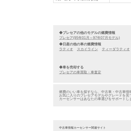
◆プレセアの他のモデルの燃費情報
プレセア(95年01月～97年07月モデル)
◆日産の他の車の燃費情報
ラティオ
スカイライン
ティーダラティオ
◆車を売却する
プレセアの車買取・車査定
燃費のいい車を探すなら、中古車・中古車情報
お気に入りのプレセアモデルやグレードを見つ
カーセンサーはあなたの車選びをサポートし
中古車情報カーセンサー関連サイト