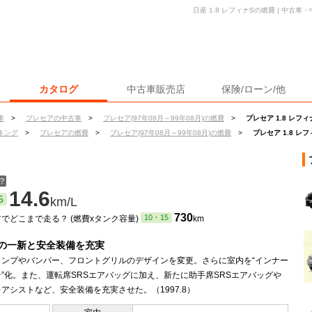
日産 1.8 レフィナSの燃費 | 中古
カタログ
中古車販売店
保険/ローン/他
車
>
プレセアの中古車
>
プレセア(97年08月～99年08月)の燃費
>
プレセア 1.8 レフ
キング
>
プレセアの燃費
>
プレセア(97年08月～99年08月)の燃費
>
プレセア 1.8 レ
？
14.6
5
km/L
ン
730
10・15
でどこまで走る？ (燃費xタンク容量)
km
の一新と安全装備を充実
ランプやバンパー、フロントグリルのデザインを変更。さらに室内を“インナー
”化。また、運転席SRSエアバッグに加え、新たに助手席SRSエアバッグや
アシストなど、安全装備を充実させた。（1997.8）