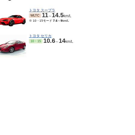
トヨタ スープラ
11
14.5
WLTC
～
km/L
※ 10・15モード
7.6
～
9
km/L
トヨタ セリカ
10.6
14
10・15
～
km/L