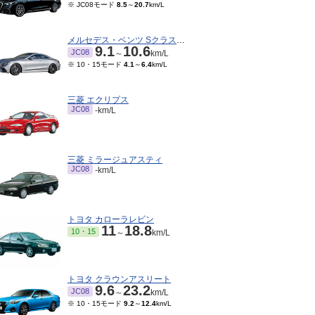
※ JC08モード
8.5
～
20.7
km/L
メルセデス・ベンツ Sクラスクーペ
9.1
10.6
JC08
～
km/L
※ 10・15モード
4.1
～
6.4
km/L
三菱 エクリプス
JC08
-km/L
三菱 ミラージュアスティ
JC08
-km/L
トヨタ カローラレビン
11
18.8
10・15
～
km/L
トヨタ クラウンアスリート
9.6
23.2
JC08
～
km/L
※ 10・15モード
9.2
～
12.4
km/L