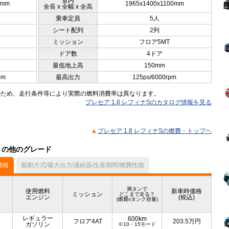
室内
5mm
1965x1400x1100mm
全長 x 全幅 x 全高
乗車定員
5人
シート配列
2列
ミッション
フロア5MT
ドア数
4ドア
最低地上高
150mm
pm
最高出力
125ps/6000rpm
のため、走行条件等により実際の燃料消費率は異なります。
プレセア 1.8 レフィナSのカタログ情報を見る
プレセア 1.8 レフィナSの燃費・トップヘ
ル）の他のグレード
価格
駆動方式/最大出力/過給器/生産期間/燃費性能
満タンで
使用燃料
新車時価格
ミッション
どこまで走る？
エンジン
(税込)
(燃費xタンク容量)
レギュラー
600km
フロア4AT
203.5
万円
ガソリン
※10・15モード