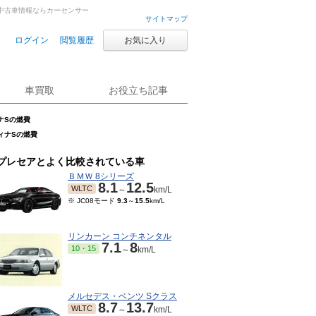
車・中古車情報ならカーセンサー
サイトマップ
ログイン
閲覧履歴
お気に入り
車買取
お役立ち記事
ィナSの燃費
フィナSの燃費
プレセアとよく比較されている車
ＢＭＷ 8シリーズ
8.1
12.5
WLTC
～
km/L
※ JC08モード
9.3
～
15.5
km/L
リンカーン コンチネンタル
7.1
8
10・15
～
km/L
メルセデス・ベンツ Sクラス
8.7
13.7
WLTC
～
km/L