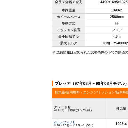
全長 x 全幅 x 全高
4490x1695x132
車両重量
1090kg
ホイールベース
2580mm
駆動方式
FF
ミッション位置
フロア
最小回転半径
4.9m
最大トルク
16kg・m/4800r
※ 燃費情報は定められた試験条件の下での数値
プレセア（97年08月～99年08月モデ
排気量/使用燃料・エンジン/ミッション/新車時
グレード名
排気量
WLTCモード燃費(タンク容量)
2.0 レフィナL
1998cc
※10・15モード 12km/L (50L)