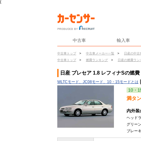
{
中古車
輸入車
中古車トップ
>
中古車メーカー一覧
>
日産の中古
中古車トップ
>
燃費ランキング
>
日産の燃費ラン
日産 プレセア 1.8 レフィナSの燃費
WLTCモード、JC08モード、10・15モードとは
10・1
満タ
内外装
ヘッド
グリーン
ブレーキ