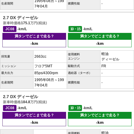
1995年08月～199
-
生産期間
燃費性能
7年04月
2.7 DX ディーゼル
新車時価格
175.1
万円(税抜)
JC08
-km/L
10・15
-km/L
満タンでどこまで走る？
満タンでどこまで走る？
-km
-km
軽油
使用燃料
2663cc
排気量
エンジン
ディーゼル
フロア5MT
FR
ミッション
駆動方式
85ps/4300rpm
-
最大出力
過給器（ターボ）
1995年08月～199
-
生産期間
燃費性能
7年04月
2.7 DX ディーゼル
新車時価格
184.8
万円(税抜)
JC08
-km/L
10・15
-km/L
満タンでどこまで走る？
満タンでどこまで走る？
-km
-km
軽油
使用燃料