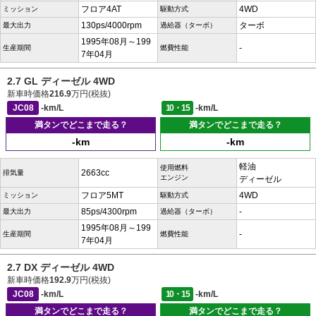
フロア4AT
4WD
ミッション
駆動方式
130ps/4000rpm
ターボ
最大出力
過給器（ターボ）
1995年08月～199
-
生産期間
燃費性能
7年04月
2.7 GL ディーゼル 4WD
新車時価格
216.9
万円(税抜)
JC08
-km/L
10・15
-km/L
満タンでどこまで走る？
満タンでどこまで走る？
-km
-km
軽油
使用燃料
2663cc
排気量
エンジン
ディーゼル
フロア5MT
4WD
ミッション
駆動方式
85ps/4300rpm
-
最大出力
過給器（ターボ）
1995年08月～199
-
生産期間
燃費性能
7年04月
2.7 DX ディーゼル 4WD
新車時価格
192.9
万円(税抜)
JC08
-km/L
10・15
-km/L
満タンでどこまで走る？
満タンでどこまで走る？