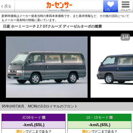
戻る
お気に入り
メニュー
新車時価格はメーカー発表当時の車両本体価格です。また基本情報など、その他の項目について
もメーカー発表時の情報に基いています。
日産 ホーミーコーチ 2.7 GTクルーズ ディーゼルターボの燃費
1/4
95年(H07)8月、MC時の3.0ロイヤルのフロント
JC08モード
10・15モード
-km/L(65L)
-km/L(65L)
満タン
でどこまで走る？
満タン
でどこまで走る？