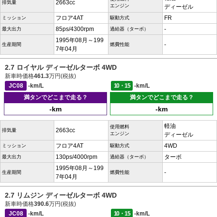
2663cc
排気量
エンジン
ディーゼル
フロア4AT
FR
ミッション
駆動方式
85ps/4300rpm
-
最大出力
過給器（ターボ）
1995年08月～199
-
生産期間
燃費性能
7年04月
2.7 ロイヤル ディーゼルターボ 4WD
新車時価格
461.3
万円(税抜)
JC08
-km/L
10・15
-km/L
満タンでどこまで走る？
満タンでどこまで走る？
-km
-km
軽油
使用燃料
2663cc
排気量
エンジン
ディーゼル
フロア4AT
4WD
ミッション
駆動方式
130ps/4000rpm
ターボ
最大出力
過給器（ターボ）
1995年08月～199
-
生産期間
燃費性能
7年04月
2.7 リムジン ディーゼルターボ 4WD
新車時価格
390.6
万円(税抜)
JC08
-km/L
10・15
-km/L