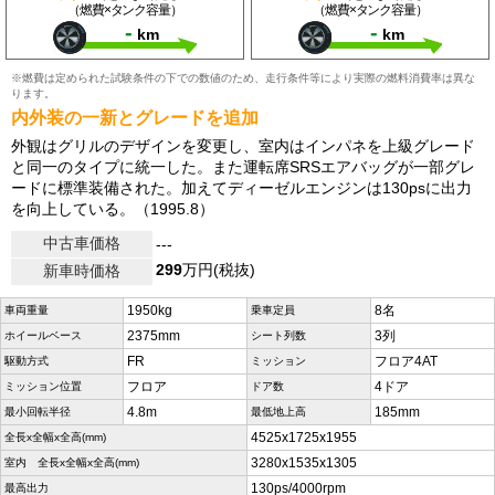
（燃費×タンク容量）
（燃費×タンク容量）
-
-
km
km
※燃費は定められた試験条件の下での数値のため、走行条件等により実際の燃料消費率は異な
ります。
内外装の一新とグレードを追加
外観はグリルのデザインを変更し、室内はインパネを上級グレード
と同一のタイプに統一した。また運転席SRSエアバッグが一部グレ
ードに標準装備された。加えてディーゼルエンジンは130psに出力
を向上している。（1995.8）
中古車価格
---
299
万円(税抜)
新車時価格
1950kg
8名
車両重量
乗車定員
2375mm
3列
ホイールベース
シート列数
FR
フロア4AT
駆動方式
ミッション
フロア
4ドア
ミッション位置
ドア数
4.8m
185mm
最小回転半径
最低地上高
4525x1725x1955
全長x全幅x全高(mm)
3280x1535x1305
室内 全長x全幅x全高(mm)
130ps/4000rpm
最高出力