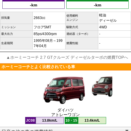
-km
-km
軽油
使用燃料
2663cc
排気量
エンジン
ディーゼル
フロア5MT
4WD
ミッション
駆動方式
85ps/4300rpm
-
最大出力
過給器（ターボ）
1995年08月～199
-
生産期間
燃費性能
7年04月
▲ホーミーコーチ 2.7 GTクルーズ ディーゼルターボの燃費TOPへ
ホーミーコーチとよく比較されている車
ダイハツ
アトレーワゴン
JC08
13.8km/L
10・15
13.4km/L