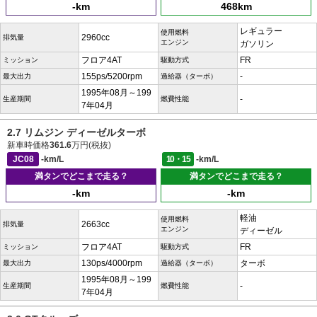
-km
468km
レギュラー
使用燃料
2960cc
排気量
エンジン
ガソリン
フロア4AT
FR
ミッション
駆動方式
155ps/5200rpm
-
最大出力
過給器（ターボ）
1995年08月～199
-
生産期間
燃費性能
7年04月
2.7 リムジン ディーゼルターボ
新車時価格
361.6
万円(税抜)
JC08
-km/L
10・15
-km/L
満タンでどこまで走る？
満タンでどこまで走る？
-km
-km
軽油
使用燃料
2663cc
排気量
エンジン
ディーゼル
フロア4AT
FR
ミッション
駆動方式
130ps/4000rpm
ターボ
最大出力
過給器（ターボ）
1995年08月～199
-
生産期間
燃費性能
7年04月