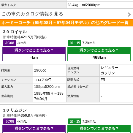
28.4kg・m/2000rpm
最大トルク
この車のカタログ情報を見る
ホーミーコーチ（95年08月～97年04月モデル）の他のグレード一覧
3.0 ロイヤル
新車時価格
421.5
万円(税抜)
JC08
-km/L
10・15
7.2km/L
満タンでどこまで走る？
満タンでどこまで走る？
-km
468km
レギュラー
使用燃料
2960cc
排気量
エンジン
ガソリン
フロア4AT
FR
ミッション
駆動方式
155ps/5200rpm
-
最大出力
過給器（ターボ）
1995年08月～199
-
生産期間
燃費性能
7年04月
3.0 リムジン
新車時価格
350.8
万円(税抜)
JC08
-km/L
10・15
7.2km/L
満タンでどこまで走る？
満タンでどこまで走る？