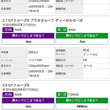
155ps/5200rpm
-
最大出力
過給器（ターボ）
1995年08月～199
-
生産期間
燃費性能
7年04月
2.7 GTクルーズS プラネタルーフ ディーゼルターボ
新車時価格
278
万円(税抜)
JC08
-km/L
10・15
-km/L
満タンでどこまで走る？
満タンでどこまで走る？
-km
-km
軽油
使用燃料
2663cc
排気量
エンジン
ディーゼル
フロア4AT
FR
ミッション
駆動方式
130ps/4000rpm
ターボ
最大出力
過給器（ターボ）
1995年08月～199
-
生産期間
燃費性能
7年04月
3.0 GTクルーズS
新車時価格
259.8
万円(税抜)
JC08
-km/L
10・15
7.2km/L
満タンでどこまで走る？
満タンでどこまで走る？
-km
468km