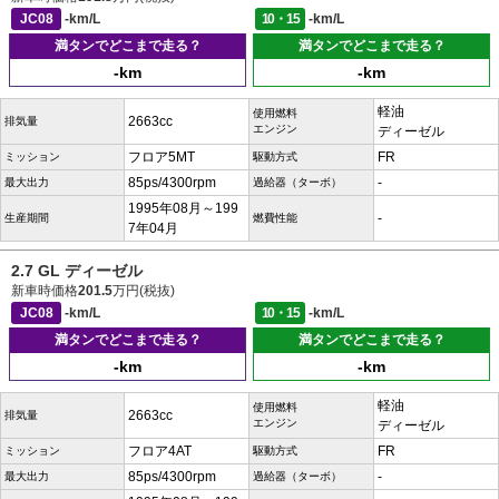
JC08
-km/L
10・15
-km/L
満タンでどこまで走る？
満タンでどこまで走る？
-km
-km
軽油
使用燃料
2663cc
排気量
エンジン
ディーゼル
フロア5MT
FR
ミッション
駆動方式
85ps/4300rpm
-
最大出力
過給器（ターボ）
1995年08月～199
-
生産期間
燃費性能
7年04月
2.7 GL ディーゼル
新車時価格
201.5
万円(税抜)
JC08
-km/L
10・15
-km/L
満タンでどこまで走る？
満タンでどこまで走る？
-km
-km
軽油
使用燃料
2663cc
排気量
エンジン
ディーゼル
フロア4AT
FR
ミッション
駆動方式
85ps/4300rpm
-
最大出力
過給器（ターボ）