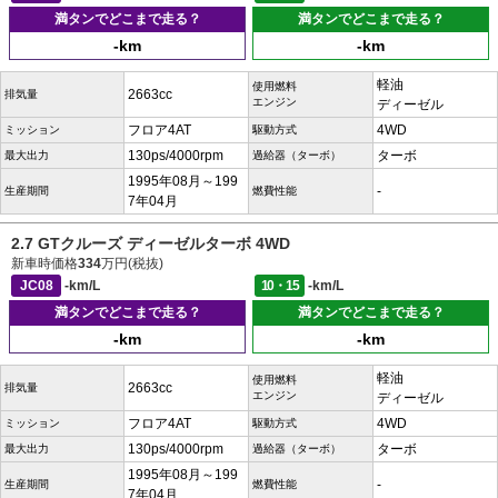
満タンでどこまで走る？
満タンでどこまで走る？
-km
-km
軽油
使用燃料
2663cc
排気量
エンジン
ディーゼル
フロア4AT
4WD
ミッション
駆動方式
130ps/4000rpm
ターボ
最大出力
過給器（ターボ）
1995年08月～199
-
生産期間
燃費性能
7年04月
2.7 GTクルーズ ディーゼルターボ 4WD
新車時価格
334
万円(税抜)
JC08
-km/L
10・15
-km/L
満タンでどこまで走る？
満タンでどこまで走る？
-km
-km
軽油
使用燃料
2663cc
排気量
エンジン
ディーゼル
フロア4AT
4WD
ミッション
駆動方式
130ps/4000rpm
ターボ
最大出力
過給器（ターボ）
1995年08月～199
-
生産期間
燃費性能
7年04月