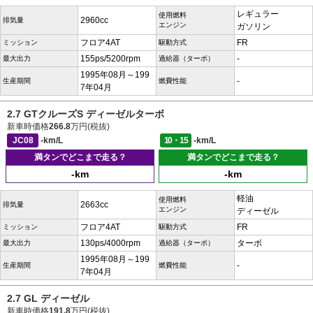
レギュラー
使用燃料
2960cc
排気量
エンジン
ガソリン
フロア4AT
FR
ミッション
駆動方式
155ps/5200rpm
-
最大出力
過給器（ターボ）
1995年08月～199
-
生産期間
燃費性能
7年04月
2.7 GTクルーズS ディーゼルターボ
新車時価格
266.8
万円(税抜)
JC08
-km/L
10・15
-km/L
満タンでどこまで走る？
満タンでどこまで走る？
-km
-km
軽油
使用燃料
2663cc
排気量
エンジン
ディーゼル
フロア4AT
FR
ミッション
駆動方式
130ps/4000rpm
ターボ
最大出力
過給器（ターボ）
1995年08月～199
-
生産期間
燃費性能
7年04月
2.7 GL ディーゼル
新車時価格
191.8
万円(税抜)