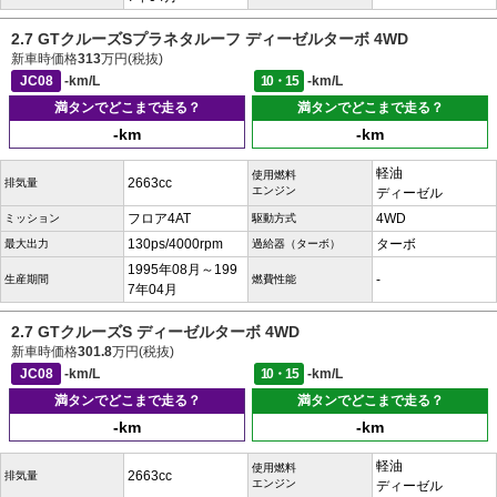
2.7 GTクルーズSプラネタルーフ ディーゼルターボ 4WD
新車時価格
313
万円(税抜)
JC08
-km/L
10・15
-km/L
満タンでどこまで走る？
満タンでどこまで走る？
-km
-km
軽油
使用燃料
2663cc
排気量
エンジン
ディーゼル
フロア4AT
4WD
ミッション
駆動方式
130ps/4000rpm
ターボ
最大出力
過給器（ターボ）
1995年08月～199
-
生産期間
燃費性能
7年04月
2.7 GTクルーズS ディーゼルターボ 4WD
新車時価格
301.8
万円(税抜)
JC08
-km/L
10・15
-km/L
満タンでどこまで走る？
満タンでどこまで走る？
-km
-km
軽油
使用燃料
2663cc
排気量
エンジン
ディーゼル