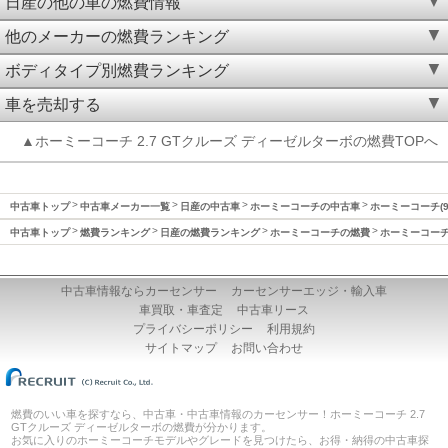
日産の他の車の燃費情報
他のメーカーの燃費ランキング
ボディタイプ別燃費ランキング
車を売却する
▲ホーミーコーチ 2.7 GTクルーズ ディーゼルターボの燃費TOPへ
中古車トップ
中古車メーカー一覧
日産の中古車
ホーミーコーチの中古車
ホーミーコーチ(9
中古車トップ
燃費ランキング
日産の燃費ランキング
ホーミーコーチの燃費
ホーミーコーチ(
中古車情報ならカーセンサー
カーセンサーエッジ・輸入車
車買取・車査定
中古車リース
プライバシーポリシー
利用規約
サイトマップ
お問い合わせ
燃費のいい車を探すなら、中古車・中古車情報のカーセンサー！ホーミーコーチ 2.7
GTクルーズ ディーゼルターボの燃費が分かります。
お気に入りのホーミーコーチモデルやグレードを見つけたら、お得・納得の中古車探