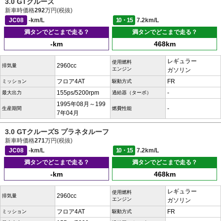
3.0 GTクルーズ
新車時価格
292
万円(税抜)
JC08
-km/L
10・15
7.2km/L
満タンでどこまで走る？
満タンでどこまで走る？
-km
468km
レギュラー
使用燃料
2960cc
排気量
エンジン
ガソリン
フロア4AT
FR
ミッション
駆動方式
155ps/5200rpm
-
最大出力
過給器（ターボ）
1995年08月～199
-
生産期間
燃費性能
7年04月
3.0 GTクルーズS プラネタルーフ
新車時価格
271
万円(税抜)
JC08
-km/L
10・15
7.2km/L
満タンでどこまで走る？
満タンでどこまで走る？
-km
468km
レギュラー
使用燃料
2960cc
排気量
エンジン
ガソリン
フロア4AT
FR
ミッション
駆動方式