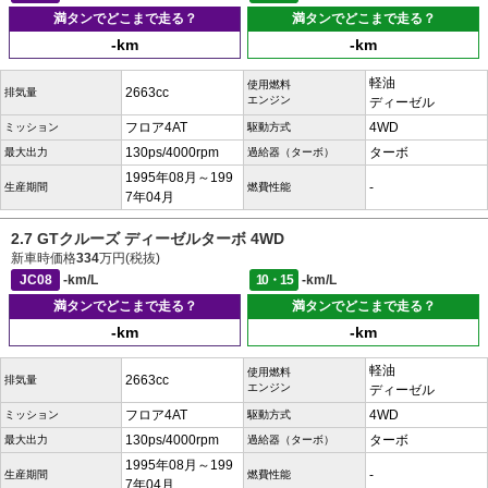
満タンでどこまで走る？
満タンでどこまで走る？
-km
-km
軽油
使用燃料
2663cc
排気量
エンジン
ディーゼル
フロア4AT
4WD
ミッション
駆動方式
130ps/4000rpm
ターボ
最大出力
過給器（ターボ）
1995年08月～199
-
生産期間
燃費性能
7年04月
2.7 GTクルーズ ディーゼルターボ 4WD
新車時価格
334
万円(税抜)
JC08
-km/L
10・15
-km/L
満タンでどこまで走る？
満タンでどこまで走る？
-km
-km
軽油
使用燃料
2663cc
排気量
エンジン
ディーゼル
フロア4AT
4WD
ミッション
駆動方式
130ps/4000rpm
ターボ
最大出力
過給器（ターボ）
1995年08月～199
-
生産期間
燃費性能
7年04月