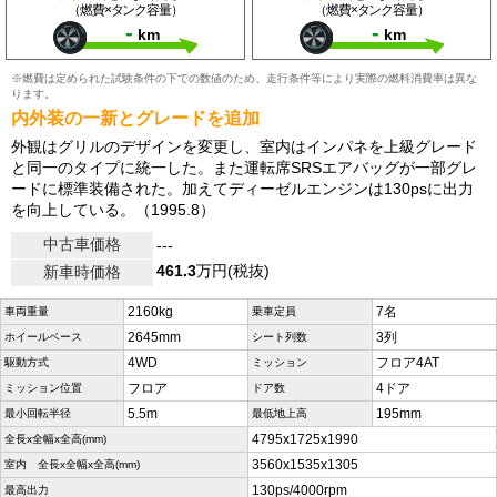
（燃費×タンク容量）
（燃費×タンク容量）
-
-
km
km
※燃費は定められた試験条件の下での数値のため、走行条件等により実際の燃料消費率は異な
ります。
内外装の一新とグレードを追加
外観はグリルのデザインを変更し、室内はインパネを上級グレード
と同一のタイプに統一した。また運転席SRSエアバッグが一部グレ
ードに標準装備された。加えてディーゼルエンジンは130psに出力
を向上している。（1995.8）
中古車価格
---
461.3
万円(税抜)
新車時価格
2160kg
7名
車両重量
乗車定員
2645mm
3列
ホイールベース
シート列数
4WD
フロア4AT
駆動方式
ミッション
フロア
4ドア
ミッション位置
ドア数
5.5m
195mm
最小回転半径
最低地上高
4795x1725x1990
全長x全幅x全高(mm)
3560x1535x1305
室内 全長x全幅x全高(mm)
130ps/4000rpm
最高出力