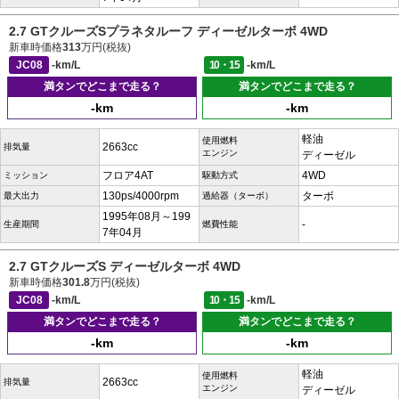
2.7 GTクルーズSプラネタルーフ ディーゼルターボ 4WD
新車時価格
313
万円(税抜)
JC08
-km/L
10・15
-km/L
満タンでどこまで走る？
満タンでどこまで走る？
-km
-km
軽油
使用燃料
2663cc
排気量
エンジン
ディーゼル
フロア4AT
4WD
ミッション
駆動方式
130ps/4000rpm
ターボ
最大出力
過給器（ターボ）
1995年08月～199
-
生産期間
燃費性能
7年04月
2.7 GTクルーズS ディーゼルターボ 4WD
新車時価格
301.8
万円(税抜)
JC08
-km/L
10・15
-km/L
満タンでどこまで走る？
満タンでどこまで走る？
-km
-km
軽油
使用燃料
2663cc
排気量
エンジン
ディーゼル