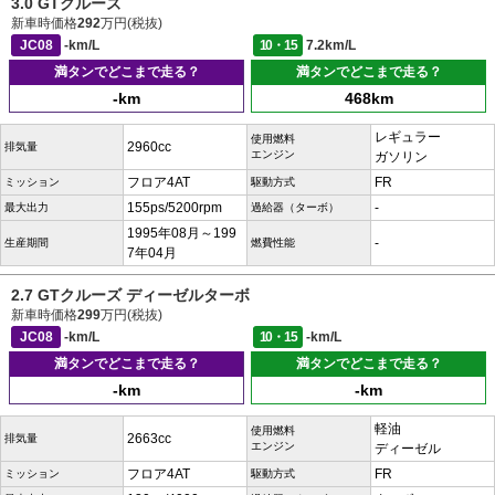
3.0 GTクルーズ
新車時価格
292
万円(税抜)
JC08
-km/L
10・15
7.2km/L
満タンでどこまで走る？
満タンでどこまで走る？
-km
468km
レギュラー
使用燃料
2960cc
排気量
エンジン
ガソリン
フロア4AT
FR
ミッション
駆動方式
155ps/5200rpm
-
最大出力
過給器（ターボ）
1995年08月～199
-
生産期間
燃費性能
7年04月
2.7 GTクルーズ ディーゼルターボ
新車時価格
299
万円(税抜)
JC08
-km/L
10・15
-km/L
満タンでどこまで走る？
満タンでどこまで走る？
-km
-km
軽油
使用燃料
2663cc
排気量
エンジン
ディーゼル
フロア4AT
FR
ミッション
駆動方式