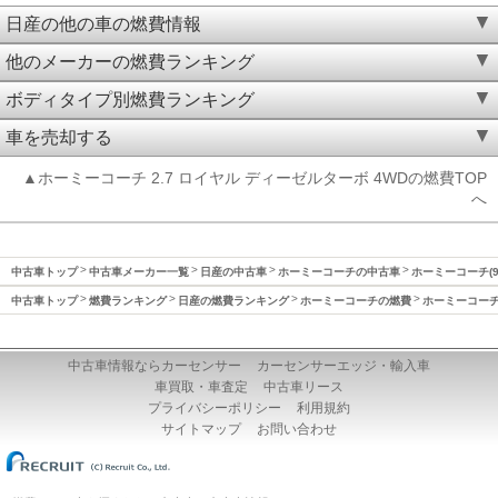
日産の他の車の燃費情報
他のメーカーの燃費ランキング
ボディタイプ別燃費ランキング
車を売却する
▲ホーミーコーチ 2.7 ロイヤル ディーゼルターボ 4WDの燃費TOP
へ
中古車トップ
中古車メーカー一覧
日産の中古車
ホーミーコーチの中古車
ホーミーコーチ(9
中古車トップ
燃費ランキング
日産の燃費ランキング
ホーミーコーチの燃費
ホーミーコーチ(
中古車情報ならカーセンサー
カーセンサーエッジ・輸入車
車買取・車査定
中古車リース
プライバシーポリシー
利用規約
サイトマップ
お問い合わせ