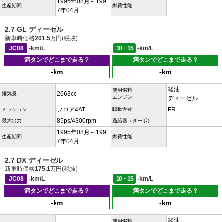
1995年08月～199
-
生産期間
燃費性能
7年04月
2.7 GL ディーゼル
新車時価格
201.5
万円(税抜)
JC08
-km/L
10・15
-km/L
満タンでどこまで走る？
満タンでどこまで走る？
-km
-km
軽油
使用燃料
2663cc
排気量
エンジン
ディーゼル
フロア4AT
FR
ミッション
駆動方式
85ps/4300rpm
-
最大出力
過給器（ターボ）
1995年08月～199
-
生産期間
燃費性能
7年04月
2.7 DX ディーゼル
新車時価格
175.1
万円(税抜)
JC08
-km/L
10・15
-km/L
満タンでどこまで走る？
満タンでどこまで走る？
-km
-km
軽油
使用燃料