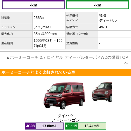
-km
-km
軽油
使用燃料
2663cc
排気量
エンジン
ディーゼル
フロア5MT
4WD
ミッション
駆動方式
85ps/4300rpm
-
最大出力
過給器（ターボ）
1995年08月～199
-
生産期間
燃費性能
7年04月
▲ホーミーコーチ 2.7 ロイヤル ディーゼルターボ 4WDの燃費TOP
へ
ホーミーコーチとよく比較されている車
ダイハツ
アトレーワゴン
JC08
13.8km/L
10・15
13.4km/L