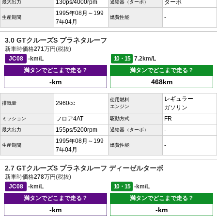
130ps/4000rpm
ターボ
最大出力
過給器（ターボ）
1995年08月～199
-
生産期間
燃費性能
7年04月
3.0 GTクルーズS プラネタルーフ
新車時価格
271
万円(税抜)
JC08
-km/L
10・15
7.2km/L
満タンでどこまで走る？
満タンでどこまで走る？
-km
468km
レギュラー
使用燃料
2960cc
排気量
エンジン
ガソリン
フロア4AT
FR
ミッション
駆動方式
155ps/5200rpm
-
最大出力
過給器（ターボ）
1995年08月～199
-
生産期間
燃費性能
7年04月
2.7 GTクルーズS プラネタルーフ ディーゼルターボ
新車時価格
278
万円(税抜)
JC08
-km/L
10・15
-km/L
満タンでどこまで走る？
満タンでどこまで走る？
-km
-km