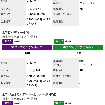
2663cc
排気量
エンジン
ディーゼル
フロア5MT
FR
ミッション
駆動方式
85ps/4300rpm
-
最大出力
過給器（ターボ）
1995年08月～199
-
生産期間
燃費性能
7年04月
2.7 DX ディーゼル
新車時価格
184.8
万円(税抜)
JC08
-km/L
10・15
-km/L
満タンでどこまで走る？
満タンでどこまで走る？
-km
-km
軽油
使用燃料
2663cc
排気量
エンジン
ディーゼル
フロア4AT
FR
ミッション
駆動方式
85ps/4300rpm
-
最大出力
過給器（ターボ）
1995年08月～199
-
生産期間
燃費性能
7年04月
2.7 リムジン ディーゼルターボ 4WD
新車時価格
390.6
万円(税抜)
JC08
-km/L
10・15
-km/L