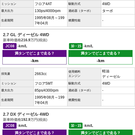
フロア4AT
4WD
ミッション
駆動方式
130ps/4000rpm
ターボ
最大出力
過給器（ターボ）
1995年08月～199
-
生産期間
燃費性能
7年04月
2.7 GL ディーゼル 4WD
新車時価格
216.9
万円(税抜)
JC08
-km/L
10・15
-km/L
満タンでどこまで走る？
満タンでどこまで走る？
-km
-km
軽油
使用燃料
2663cc
排気量
エンジン
ディーゼル
フロア5MT
4WD
ミッション
駆動方式
85ps/4300rpm
-
最大出力
過給器（ターボ）
1995年08月～199
-
生産期間
燃費性能
7年04月
2.7 DX ディーゼル 4WD
新車時価格
192.9
万円(税抜)
JC08
-km/L
10・15
-km/L
満タンでどこまで走る？
満タンでどこまで走る？