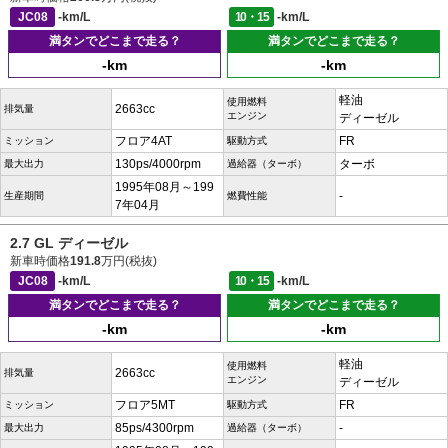
JC08
-km/L
10・15
-km/L
満タンでどこまで走る？
満タンでどこまで走る？
-km
-km
軽油
使用燃料
2663cc
排気量
エンジン
ディーゼル
フロア4AT
FR
ミッション
駆動方式
130ps/4000rpm
ターボ
最大出力
過給器（ターボ）
1995年08月～199
-
生産期間
燃費性能
7年04月
2.7 GL ディーゼル
新車時価格
191.8
万円(税抜)
JC08
-km/L
10・15
-km/L
満タンでどこまで走る？
満タンでどこまで走る？
-km
-km
軽油
使用燃料
2663cc
排気量
エンジン
ディーゼル
フロア5MT
FR
ミッション
駆動方式
85ps/4300rpm
-
最大出力
過給器（ターボ）