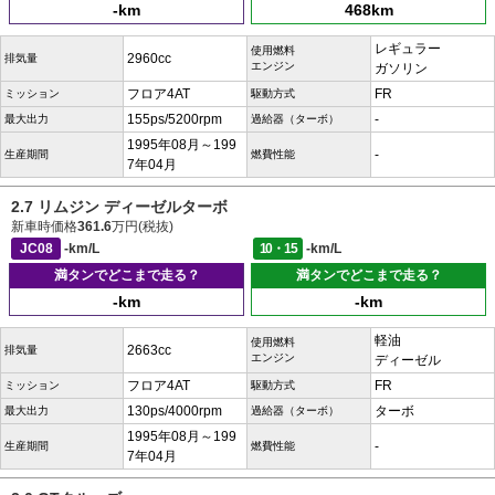
-km
468km
レギュラー
使用燃料
2960cc
排気量
エンジン
ガソリン
フロア4AT
FR
ミッション
駆動方式
155ps/5200rpm
-
最大出力
過給器（ターボ）
1995年08月～199
-
生産期間
燃費性能
7年04月
2.7 リムジン ディーゼルターボ
新車時価格
361.6
万円(税抜)
JC08
-km/L
10・15
-km/L
満タンでどこまで走る？
満タンでどこまで走る？
-km
-km
軽油
使用燃料
2663cc
排気量
エンジン
ディーゼル
フロア4AT
FR
ミッション
駆動方式
130ps/4000rpm
ターボ
最大出力
過給器（ターボ）
1995年08月～199
-
生産期間
燃費性能
7年04月