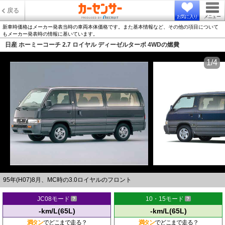
戻る
お気に入り
メニュー
新車時価格はメーカー発表当時の車両本体価格です。また基本情報など、その他の項目について
もメーカー発表時の情報に基いています。
日産 ホーミーコーチ 2.7 ロイヤル ディーゼルターボ 4WDの燃費
1/4
95年(H07)8月、MC時の3.0ロイヤルのフロント
JC08モード
10・15モード
-km/L(65L)
-km/L(65L)
満タン
でどこまで走る？
満タン
でどこまで走る？