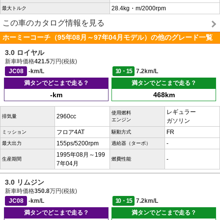
28.4kg・m/2000rpm
最大トルク
この車のカタログ情報を見る
ホーミーコーチ（95年08月～97年04月モデル）の他のグレード一覧
3.0 ロイヤル
新車時価格
421.5
万円(税抜)
JC08
-km/L
10・15
7.2km/L
満タンでどこまで走る？
満タンでどこまで走る？
-km
468km
レギュラー
使用燃料
2960cc
排気量
エンジン
ガソリン
フロア4AT
FR
ミッション
駆動方式
155ps/5200rpm
-
最大出力
過給器（ターボ）
1995年08月～199
-
生産期間
燃費性能
7年04月
3.0 リムジン
新車時価格
350.8
万円(税抜)
JC08
-km/L
10・15
7.2km/L
満タンでどこまで走る？
満タンでどこまで走る？