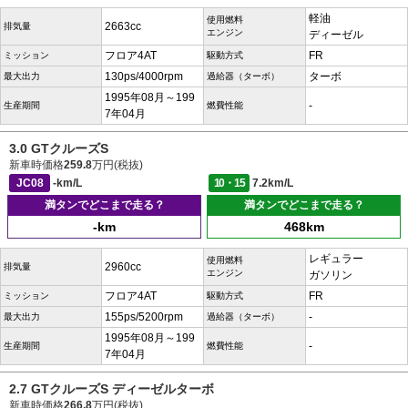
軽油
使用燃料
2663cc
排気量
エンジン
ディーゼル
フロア4AT
FR
ミッション
駆動方式
130ps/4000rpm
ターボ
最大出力
過給器（ターボ）
1995年08月～199
-
生産期間
燃費性能
7年04月
3.0 GTクルーズS
新車時価格
259.8
万円(税抜)
JC08
-km/L
10・15
7.2km/L
満タンでどこまで走る？
満タンでどこまで走る？
-km
468km
レギュラー
使用燃料
2960cc
排気量
エンジン
ガソリン
フロア4AT
FR
ミッション
駆動方式
155ps/5200rpm
-
最大出力
過給器（ターボ）
1995年08月～199
-
生産期間
燃費性能
7年04月
2.7 GTクルーズS ディーゼルターボ
新車時価格
266.8
万円(税抜)