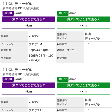
2.7 GL ディーゼル
新車時価格
191.8
万円(税抜)
JC08
-km/L
10・15
-km/L
満タンでどこまで走る？
満タンでどこまで走る？
-km
-km
軽油
使用燃料
2663cc
排気量
エンジン
ディーゼル
フロア5MT
FR
ミッション
駆動方式
85ps/4300rpm
-
最大出力
過給器（ターボ）
1995年08月～199
-
生産期間
燃費性能
7年04月
2.7 GL ディーゼル
新車時価格
201.5
万円(税抜)
JC08
-km/L
10・15
-km/L
満タンでどこまで走る？
満タンでどこまで走る？
-km
-km
軽油
使用燃料
2663cc
排気量
エンジン
ディーゼル
フロア4AT
FR
ミッション
駆動方式