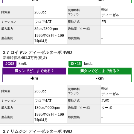
軽油
使用燃料
2663cc
排気量
エンジン
ディーゼル
フロア4AT
FR
ミッション
駆動方式
85ps/4300rpm
-
最大出力
過給器（ターボ）
1995年08月～199
-
生産期間
燃費性能
7年04月
2.7 ロイヤル ディーゼルターボ 4WD
新車時価格
461.3
万円(税抜)
JC08
-km/L
10・15
-km/L
満タンでどこまで走る？
満タンでどこまで走る？
-km
-km
軽油
使用燃料
2663cc
排気量
エンジン
ディーゼル
フロア4AT
4WD
ミッション
駆動方式
130ps/4000rpm
ターボ
最大出力
過給器（ターボ）
1995年08月～199
-
生産期間
燃費性能
7年04月
2.7 リムジン ディーゼルターボ 4WD