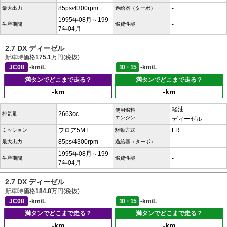
85ps/4300rpm
-
最大出力
過給器（ターボ）
1995年08月～199
-
生産期間
燃費性能
7年04月
2.7 DX ディーゼル
新車時価格
175.1
万円(税抜)
JC08
-km/L
10・15
-km/L
満タンでどこまで走る？
満タンでどこまで走る？
-km
-km
軽油
使用燃料
2663cc
排気量
エンジン
ディーゼル
フロア5MT
FR
ミッション
駆動方式
85ps/4300rpm
-
最大出力
過給器（ターボ）
1995年08月～199
-
生産期間
燃費性能
7年04月
2.7 DX ディーゼル
新車時価格
184.8
万円(税抜)
JC08
-km/L
10・15
-km/L
満タンでどこまで走る？
満タンでどこまで走る？
-km
-km