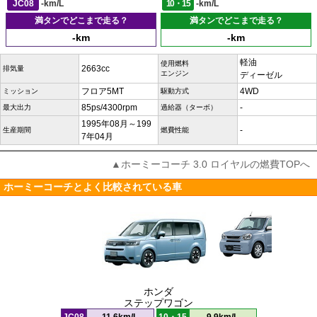
JC08
-km/L
10・15
-km/L
満タンでどこまで走る？
満タンでどこまで走る？
-km
-km
軽油
使用燃料
2663cc
排気量
エンジン
ディーゼル
フロア5MT
4WD
ミッション
駆動方式
85ps/4300rpm
-
最大出力
過給器（ターボ）
1995年08月～199
-
生産期間
燃費性能
7年04月
▲ホーミーコーチ 3.0 ロイヤルの燃費TOPへ
ホーミーコーチとよく比較されている車
ホンダ
ステップワゴン
JC08
11.6km/L
10・15
9.9km/L