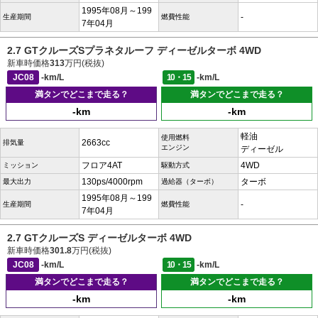
1995年08月～199
-
生産期間
燃費性能
7年04月
2.7 GTクルーズSプラネタルーフ ディーゼルターボ 4WD
新車時価格
313
万円(税抜)
JC08
-km/L
10・15
-km/L
満タンでどこまで走る？
満タンでどこまで走る？
-km
-km
軽油
使用燃料
2663cc
排気量
エンジン
ディーゼル
フロア4AT
4WD
ミッション
駆動方式
130ps/4000rpm
ターボ
最大出力
過給器（ターボ）
1995年08月～199
-
生産期間
燃費性能
7年04月
2.7 GTクルーズS ディーゼルターボ 4WD
新車時価格
301.8
万円(税抜)
JC08
-km/L
10・15
-km/L
満タンでどこまで走る？
満タンでどこまで走る？
-km
-km