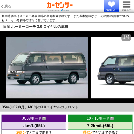
戻る
お気に入り
メニュー
新車時価格はメーカー発表当時の車両本体価格です。また基本情報など、その他の項目について
もメーカー発表時の情報に基いています。
日産 ホーミーコーチ 3.0 ロイヤルの燃費
1/4
95年(H07)8月、MC時の3.0ロイヤルのフロント
JC08モード
10・15モード
-km/L(65L)
7.2km/L(65L)
満タン
でどこまで走る？
満タン
でどこまで走る？