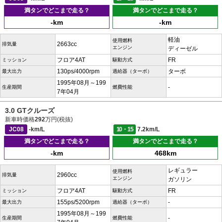
満タンでどこまで走る？
満タンでどこまで走る？
-km
-km
軽油
使用燃料
2663cc
排気量
エンジン
ディーゼル
フロア4AT
FR
ミッション
駆動方式
130ps/4000rpm
ターボ
最大出力
過給器（ターボ）
1995年08月～199
-
生産期間
燃費性能
7年04月
3.0 GTクルーズ
新車時価格
292
万円(税抜)
JC08
-km/L
10・15
7.2km/L
満タンでどこまで走る？
満タンでどこまで走る？
-km
468km
レギュラー
使用燃料
2960cc
排気量
エンジン
ガソリン
フロア4AT
FR
ミッション
駆動方式
155ps/5200rpm
-
最大出力
過給器（ターボ）
1995年08月～199
-
生産期間
燃費性能