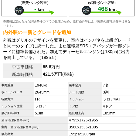
（燃費×タンク容量）
（燃費×タンク容量）
-
468
km
km
※燃費は定められた試験条件の下での数値のため、走行条件等により実際の燃料消費率は異な
ります。
内外装の一新とグレードを追加
外観はグリルのデザインを変更し、室内はインパネを上級グレード
と同一のタイプに統一した。また運転席SRSエアバッグが一部グレ
ードに標準装備された。加えてディーゼルエンジンは130psに出力
を向上している。（1995.8）
中古車価格
85.8
万円
421.5
万円(税抜)
新車時価格
1940kg
7名
車両重量
乗車定員
2645mm
3列
ホイールベース
シート列数
FR
フロア4AT
駆動方式
ミッション
フロア
4ドア
ミッション位置
ドア数
5.3m
185mm
最小回転半径
最低地上高
4795x1725x1955
全長x全幅x全高(mm)
3560x1535x1305
室内 全長x全幅x全高(mm)
155ps/5200rpm
最高出力