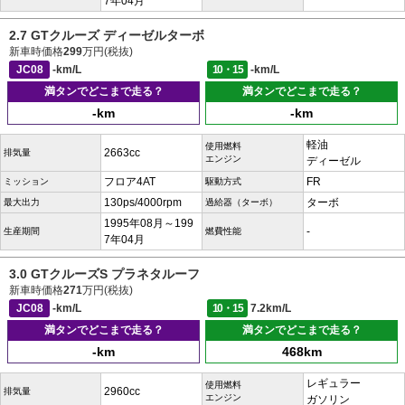
7年04月
2.7 GTクルーズ ディーゼルターボ
新車時価格
299
万円(税抜)
JC08
-km/L
10・15
-km/L
満タンでどこまで走る？
満タンでどこまで走る？
-km
-km
軽油
使用燃料
2663cc
排気量
エンジン
ディーゼル
フロア4AT
FR
ミッション
駆動方式
130ps/4000rpm
ターボ
最大出力
過給器（ターボ）
1995年08月～199
-
生産期間
燃費性能
7年04月
3.0 GTクルーズS プラネタルーフ
新車時価格
271
万円(税抜)
JC08
-km/L
10・15
7.2km/L
満タンでどこまで走る？
満タンでどこまで走る？
-km
468km
レギュラー
使用燃料
2960cc
排気量
エンジン
ガソリン