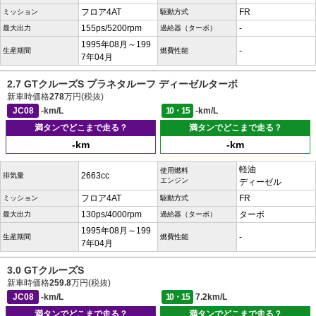
フロア4AT
FR
ミッション
駆動方式
155ps/5200rpm
-
最大出力
過給器（ターボ）
1995年08月～199
-
生産期間
燃費性能
7年04月
2.7 GTクルーズS プラネタルーフ ディーゼルターボ
新車時価格
278
万円(税抜)
JC08
-km/L
10・15
-km/L
満タンでどこまで走る？
満タンでどこまで走る？
-km
-km
軽油
使用燃料
2663cc
排気量
エンジン
ディーゼル
フロア4AT
FR
ミッション
駆動方式
130ps/4000rpm
ターボ
最大出力
過給器（ターボ）
1995年08月～199
-
生産期間
燃費性能
7年04月
3.0 GTクルーズS
新車時価格
259.8
万円(税抜)
JC08
-km/L
10・15
7.2km/L
満タンでどこまで走る？
満タンでどこまで走る？