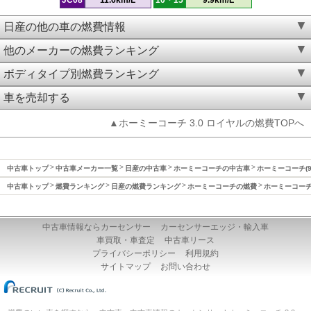
日産の他の車の燃費情報
他のメーカーの燃費ランキング
ボディタイプ別燃費ランキング
車を売却する
▲ホーミーコーチ 3.0 ロイヤルの燃費TOPへ
中古車トップ
中古車メーカー一覧
日産の中古車
ホーミーコーチの中古車
ホーミーコーチ(9
中古車トップ
燃費ランキング
日産の燃費ランキング
ホーミーコーチの燃費
ホーミーコーチ(
中古車情報ならカーセンサー
カーセンサーエッジ・輸入車
車買取・車査定
中古車リース
プライバシーポリシー
利用規約
サイトマップ
お問い合わせ