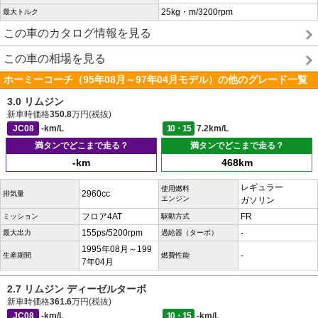
25kg・m/3200rpm
最大トルク
この車のカタログ情報を見る
この車の相場を見る
ホーミーコーチ（95年08月～97年04月モデル）の他のグレード一覧
3.0 リムジン
新車時価格
350.8
万円(税抜)
JC08
-km/L
10・15
7.2km/L
満タンでどこまで走る？
満タンでどこまで走る？
-km
468km
レギュラー
使用燃料
2960cc
排気量
エンジン
ガソリン
フロア4AT
FR
ミッション
駆動方式
155ps/5200rpm
-
最大出力
過給器（ターボ）
1995年08月～199
-
生産期間
燃費性能
7年04月
2.7 リムジン ディーゼルターボ
新車時価格
361.6
万円(税抜)
JC08
-km/L
10・15
-km/L