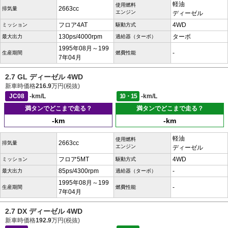
軽油
使用燃料
2663cc
排気量
エンジン
ディーゼル
フロア4AT
4WD
ミッション
駆動方式
130ps/4000rpm
ターボ
最大出力
過給器（ターボ）
1995年08月～199
-
生産期間
燃費性能
7年04月
2.7 GL ディーゼル 4WD
新車時価格
216.9
万円(税抜)
JC08
-km/L
10・15
-km/L
満タンでどこまで走る？
満タンでどこまで走る？
-km
-km
軽油
使用燃料
2663cc
排気量
エンジン
ディーゼル
フロア5MT
4WD
ミッション
駆動方式
85ps/4300rpm
-
最大出力
過給器（ターボ）
1995年08月～199
-
生産期間
燃費性能
7年04月
2.7 DX ディーゼル 4WD
新車時価格
192.9
万円(税抜)