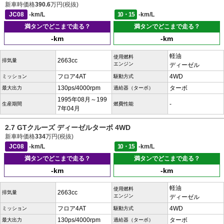
新車時価格
390.6
万円(税抜)
JC08
-km/L
10・15
-km/L
満タンでどこまで走る？
満タンでどこまで走る？
-km
-km
軽油
使用燃料
2663cc
排気量
エンジン
ディーゼル
フロア4AT
4WD
ミッション
駆動方式
130ps/4000rpm
ターボ
最大出力
過給器（ターボ）
1995年08月～199
-
生産期間
燃費性能
7年04月
2.7 GTクルーズ ディーゼルターボ 4WD
新車時価格
334
万円(税抜)
JC08
-km/L
10・15
-km/L
満タンでどこまで走る？
満タンでどこまで走る？
-km
-km
軽油
使用燃料
2663cc
排気量
エンジン
ディーゼル
フロア4AT
4WD
ミッション
駆動方式
130ps/4000rpm
ターボ
最大出力
過給器（ターボ）