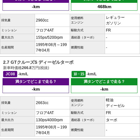
-km
468km
レギュラー
使用燃料
2960cc
排気量
エンジン
ガソリン
フロア4AT
FR
ミッション
駆動方式
155ps/5200rpm
-
最大出力
過給器（ターボ）
1995年08月～199
-
生産期間
燃費性能
7年04月
2.7 GTクルーズS ディーゼルターボ
新車時価格
266.8
万円(税抜)
JC08
-km/L
10・15
-km/L
満タンでどこまで走る？
満タンでどこまで走る？
-km
-km
軽油
使用燃料
2663cc
排気量
エンジン
ディーゼル
フロア4AT
FR
ミッション
駆動方式
130ps/4000rpm
ターボ
最大出力
過給器（ターボ）
1995年08月～199
-
生産期間
燃費性能
7年04月