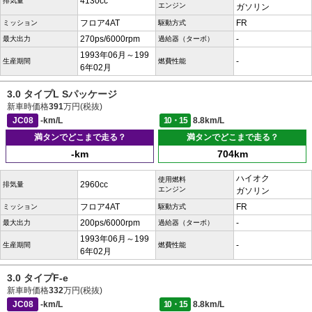
4130cc
排気量
エンジン
ガソリン
フロア4AT
FR
ミッション
駆動方式
270ps/6000rpm
-
最大出力
過給器（ターボ）
1993年06月～199
-
生産期間
燃費性能
6年02月
3.0 タイプL Sパッケージ
新車時価格
391
万円(税抜)
JC08
-km/L
10・15
8.8km/L
満タンでどこまで走る？
満タンでどこまで走る？
-km
704km
ハイオク
使用燃料
2960cc
排気量
エンジン
ガソリン
フロア4AT
FR
ミッション
駆動方式
200ps/6000rpm
-
最大出力
過給器（ターボ）
1993年06月～199
-
生産期間
燃費性能
6年02月
3.0 タイプF-e
新車時価格
332
万円(税抜)
JC08
-km/L
10・15
8.8km/L