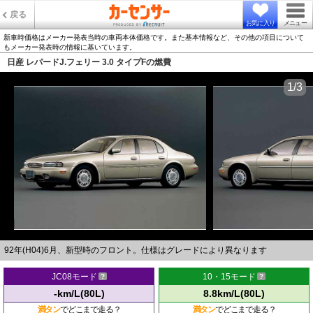
戻る
お気に入り
メニュー
新車時価格はメーカー発表当時の車両本体価格です。また基本情報など、その他の項目について
もメーカー発表時の情報に基いています。
日産 レパードJ.フェリー 3.0 タイプFの燃費
1/3
92年(H04)6月、新型時のフロント。仕様はグレードにより異なります
JC08モード
10・15モード
-km/L(80L)
8.8km/L(80L)
満タン
でどこまで走る？
満タン
でどこまで走る？