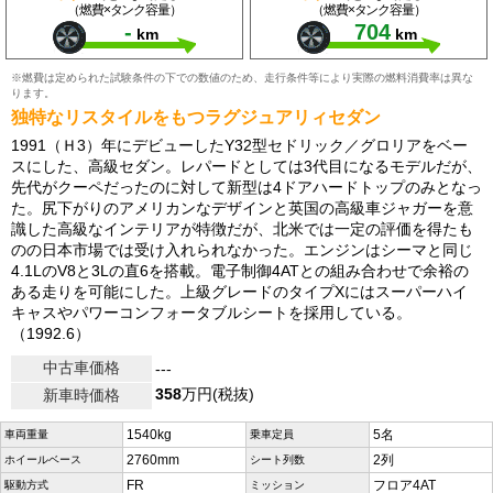
（燃費×タンク容量）
（燃費×タンク容量）
-
704
km
km
※燃費は定められた試験条件の下での数値のため、走行条件等により実際の燃料消費率は異な
ります。
独特なリスタイルをもつラグジュアリィセダン
1991（Ｈ3）年にデビューしたY32型セドリック／グロリアをベー
スにした、高級セダン。レパードとしては3代目になるモデルだが、
先代がクーペだったのに対して新型は4ドアハードトップのみとなっ
た。尻下がりのアメリカンなデザインと英国の高級車ジャガーを意
識した高級なインテリアが特徴だが、北米では一定の評価を得たも
のの日本市場では受け入れられなかった。エンジンはシーマと同じ
4.1LのV8と3Lの直6を搭載。電子制御4ATとの組み合わせで余裕の
ある走りを可能にした。上級グレードのタイプXにはスーパーハイ
キャスやパワーコンフォータブルシートを採用している。
（1992.6）
中古車価格
---
358
万円(税抜)
新車時価格
1540kg
5名
車両重量
乗車定員
2760mm
2列
ホイールベース
シート列数
FR
フロア4AT
駆動方式
ミッション