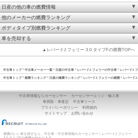
日産の他の車の燃費情報
他のメーカーの燃費ランキング
ボディタイプ別燃費ランキング
車を売却する
▲レパードJ.フェリー 3.0 タイプFの燃費TOPへ
中古車トップ
中古車メーカー一覧
日産の中古車
レパードJ.フェリーの中古車
レパードJ.フ
中古車トップ
燃費ランキング
日産の燃費ランキング
レパードJ.フェリーの燃費
レパードJ.
中古車情報ならカーセンサー
カーセンサーエッジ・輸入車
車買取・車査定
中古車リース
プライバシーポリシー
利用規約
サイトマップ
お問い合わせ
燃費のいい車を探すなら、中古車・中古車情報のカーセンサー！レパードJ.フェリー
3.0 タイプFの燃費が分かります。