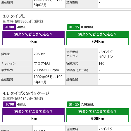
-
生産期間
燃費性能
6年02月
3.0 タイプL
新車時価格
386
万円(税抜)
JC08
-km/L
10・15
8.8km/L
満タンでどこまで走る？
満タンでどこまで走る？
-km
704km
ハイオク
使用燃料
2960cc
排気量
エンジン
ガソリン
フロア4AT
FR
ミッション
駆動方式
200ps/6000rpm
-
最大出力
過給器（ターボ）
1992年06月～199
-
生産期間
燃費性能
6年02月
4.1 タイプX Sパッケージ
新車時価格
474
万円(税抜)
JC08
-km/L
10・15
7.6km/L
満タンでどこまで走る？
満タンでどこまで走る？
-km
608km
ハイオク
使用燃料