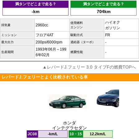
満タンでどこまで走る？
満タンでどこまで走る？
-km
704km
ハイオク
使用燃料
2960cc
排気量
エンジン
ガソリン
フロア4AT
FR
ミッション
駆動方式
200ps/6000rpm
-
最大出力
過給器（ターボ）
1993年06月～199
-
生産期間
燃費性能
6年02月
▲レパードJ.フェリー 3.0 タイプFの燃費TOPへ
レパードJ.フェリーとよく比較されている車
ホンダ
インテグラセダン
JC08
-km/L
10・15
12.2km/L