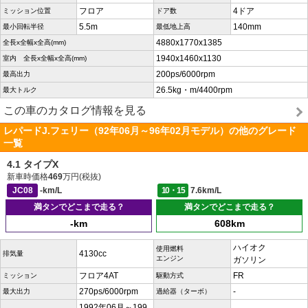
フロア
4ドア
ミッション位置
ドア数
5.5m
140mm
最小回転半径
最低地上高
4880x1770x1385
全長x全幅x全高(mm)
1940x1460x1130
室内 全長x全幅x全高(mm)
200ps/6000rpm
最高出力
26.5kg・m/4400rpm
最大トルク
この車のカタログ情報を見る
レパードJ.フェリー（92年06月～96年02月モデル）の他のグレード
一覧
4.1 タイプX
新車時価格
469
万円(税抜)
JC08
-km/L
10・15
7.6km/L
満タンでどこまで走る？
満タンでどこまで走る？
-km
608km
ハイオク
使用燃料
4130cc
排気量
エンジン
ガソリン
フロア4AT
FR
ミッション
駆動方式
270ps/6000rpm
-
最大出力
過給器（ターボ）
1992年06月～199