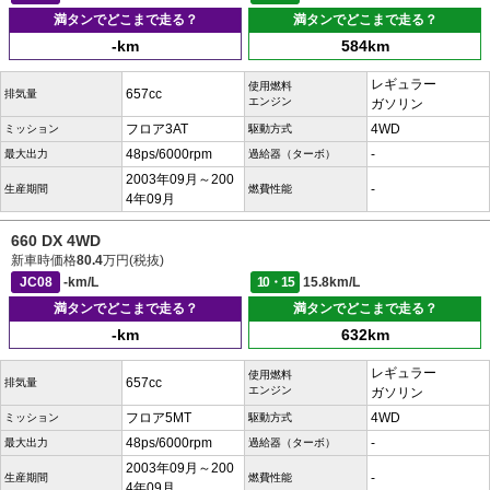
満タンでどこまで走る？
満タンでどこまで走る？
-km
584km
レギュラー
使用燃料
657cc
排気量
エンジン
ガソリン
フロア3AT
4WD
ミッション
駆動方式
48ps/6000rpm
-
最大出力
過給器（ターボ）
2003年09月～200
-
生産期間
燃費性能
4年09月
660 DX 4WD
新車時価格
80.4
万円(税抜)
JC08
-km/L
10・15
15.8km/L
満タンでどこまで走る？
満タンでどこまで走る？
-km
632km
レギュラー
使用燃料
657cc
排気量
エンジン
ガソリン
フロア5MT
4WD
ミッション
駆動方式
48ps/6000rpm
-
最大出力
過給器（ターボ）
2003年09月～200
-
生産期間
燃費性能
4年09月