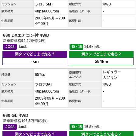
フロア5MT
4WD
ミッション
駆動方式
48ps/6000rpm
-
最大出力
過給器（ターボ）
2003年09月～200
-
生産期間
燃費性能
4年09月
660 DXエアコン付 4WD
新車時価格
94.4
万円(税抜)
JC08
-km/L
10・15
14.6km/L
満タンでどこまで走る？
満タンでどこまで走る？
-km
584km
レギュラー
使用燃料
657cc
排気量
エンジン
ガソリン
フロア3AT
4WD
ミッション
駆動方式
48ps/6000rpm
-
最大出力
過給器（ターボ）
2003年09月～200
-
生産期間
燃費性能
4年09月
660 GL 4WD
新車時価格
106.5
万円(税抜)
JC08
-km/L
10・15
15.8km/L
満タンでどこまで走る？
満タンでどこまで走る？