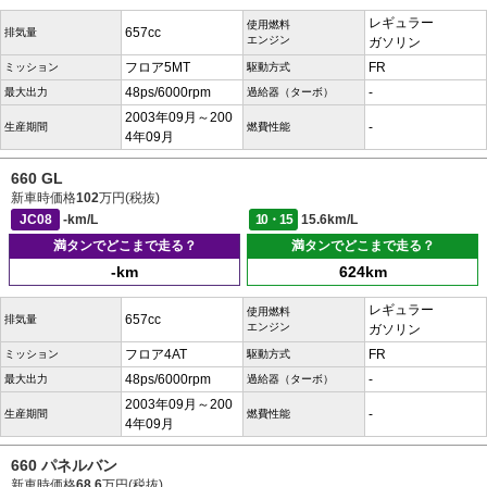
レギュラー
使用燃料
657cc
排気量
エンジン
ガソリン
フロア5MT
FR
ミッション
駆動方式
48ps/6000rpm
-
最大出力
過給器（ターボ）
2003年09月～200
-
生産期間
燃費性能
4年09月
660 GL
新車時価格
102
万円(税抜)
JC08
-km/L
10・15
15.6km/L
満タンでどこまで走る？
満タンでどこまで走る？
-km
624km
レギュラー
使用燃料
657cc
排気量
エンジン
ガソリン
フロア4AT
FR
ミッション
駆動方式
48ps/6000rpm
-
最大出力
過給器（ターボ）
2003年09月～200
-
生産期間
燃費性能
4年09月
660 パネルバン
新車時価格
68.6
万円(税抜)