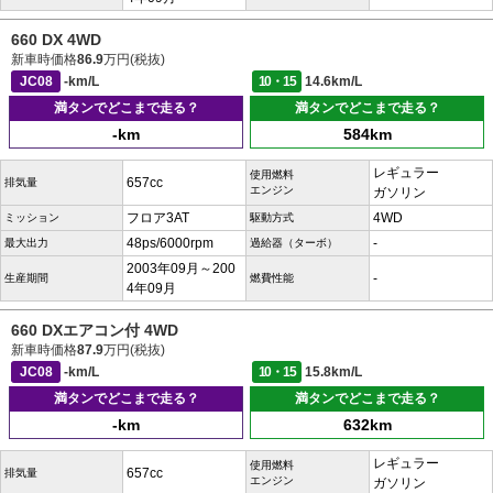
660 DX 4WD
新車時価格
86.9
万円(税抜)
JC08
-km/L
10・15
14.6km/L
満タンでどこまで走る？
満タンでどこまで走る？
-km
584km
レギュラー
使用燃料
657cc
排気量
エンジン
ガソリン
フロア3AT
4WD
ミッション
駆動方式
48ps/6000rpm
-
最大出力
過給器（ターボ）
2003年09月～200
-
生産期間
燃費性能
4年09月
660 DXエアコン付 4WD
新車時価格
87.9
万円(税抜)
JC08
-km/L
10・15
15.8km/L
満タンでどこまで走る？
満タンでどこまで走る？
-km
632km
レギュラー
使用燃料
657cc
排気量
エンジン
ガソリン