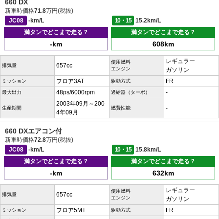
660 DX
新車時価格
71.8
万円(税抜)
JC08
-km/L
10・15
15.2km/L
満タンでどこまで走る？
満タンでどこまで走る？
-km
608km
レギュラー
使用燃料
657cc
排気量
エンジン
ガソリン
フロア3AT
FR
ミッション
駆動方式
48ps/6000rpm
-
最大出力
過給器（ターボ）
2003年09月～200
-
生産期間
燃費性能
4年09月
660 DXエアコン付
新車時価格
72.8
万円(税抜)
JC08
-km/L
10・15
15.8km/L
満タンでどこまで走る？
満タンでどこまで走る？
-km
632km
レギュラー
使用燃料
657cc
排気量
エンジン
ガソリン
フロア5MT
FR
ミッション
駆動方式