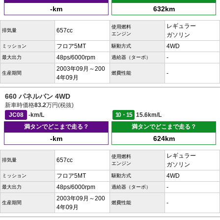
-km
632km
レギュラー
使用燃料
657cc
排気量
エンジン
ガソリン
フロア5MT
4WD
ミッション
駆動方式
48ps/6000rpm
-
最大出力
過給器（ターボ）
2003年09月～200
-
生産期間
燃費性能
4年09月
660 パネルバン 4WD
新車時価格
83.2
万円(税抜)
JC08
-km/L
10・15
15.6km/L
満タンでどこまで走る？
満タンでどこまで走る？
-km
624km
レギュラー
使用燃料
657cc
排気量
エンジン
ガソリン
フロア5MT
4WD
ミッション
駆動方式
48ps/6000rpm
-
最大出力
過給器（ターボ）
2003年09月～200
-
生産期間
燃費性能
4年09月