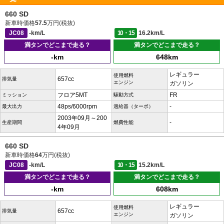
660 SD
新車時価格
57.5
万円(税抜)
JC08
-km/L
10・15
16.2km/L
満タンでどこまで走る？
満タンでどこまで走る？
-km
648km
レギュラー
使用燃料
657cc
排気量
エンジン
ガソリン
フロア5MT
FR
ミッション
駆動方式
48ps/6000rpm
-
最大出力
過給器（ターボ）
2003年09月～200
-
生産期間
燃費性能
4年09月
660 SD
新車時価格
64
万円(税抜)
JC08
-km/L
10・15
15.2km/L
満タンでどこまで走る？
満タンでどこまで走る？
-km
608km
レギュラー
使用燃料
657cc
排気量
エンジン
ガソリン