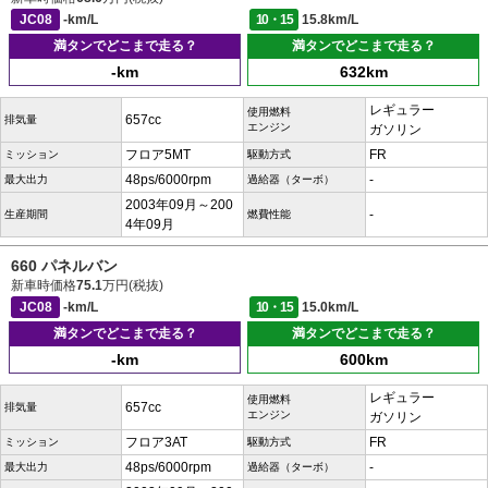
JC08
-km/L
10・15
15.8km/L
満タンでどこまで走る？
満タンでどこまで走る？
-km
632km
レギュラー
使用燃料
657cc
排気量
エンジン
ガソリン
フロア5MT
FR
ミッション
駆動方式
48ps/6000rpm
-
最大出力
過給器（ターボ）
2003年09月～200
-
生産期間
燃費性能
4年09月
660 パネルバン
新車時価格
75.1
万円(税抜)
JC08
-km/L
10・15
15.0km/L
満タンでどこまで走る？
満タンでどこまで走る？
-km
600km
レギュラー
使用燃料
657cc
排気量
エンジン
ガソリン
フロア3AT
FR
ミッション
駆動方式
48ps/6000rpm
-
最大出力
過給器（ターボ）