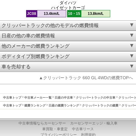
ダイハツ
ハイゼットカーゴ
JC08
13.4km/L
10・15
13.8km/L
クリッパートラックの他のモデルの燃費情報
日産の他の車の燃費情報
他のメーカーの燃費ランキング
ボディタイプ別燃費ランキング
車を売却する
▲クリッパートラック 660 GL 4WDの燃費TOPへ
中古車トップ
中古車メーカー一覧
日産の中古車
クリッパートラックの中古車
クリッパート
中古車トップ
燃費ランキング
日産の燃費ランキング
クリッパートラックの燃費
クリッパー
中古車情報ならカーセンサー
カーセンサーエッジ・輸入車
車買取・車査定
中古車リース
プライバシーポリシー
利用規約