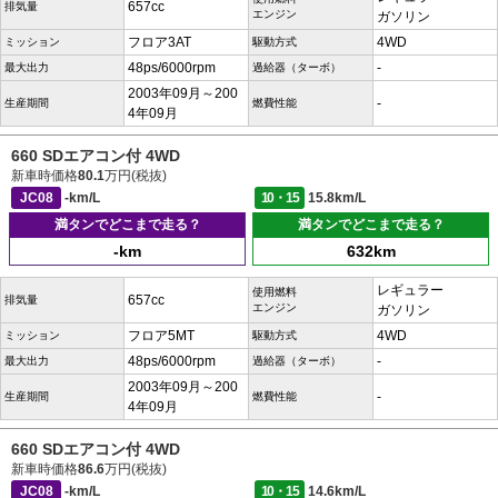
657cc
排気量
エンジン
ガソリン
フロア3AT
4WD
ミッション
駆動方式
48ps/6000rpm
-
最大出力
過給器（ターボ）
2003年09月～200
-
生産期間
燃費性能
4年09月
660 SDエアコン付 4WD
新車時価格
80.1
万円(税抜)
JC08
-km/L
10・15
15.8km/L
満タンでどこまで走る？
満タンでどこまで走る？
-km
632km
レギュラー
使用燃料
657cc
排気量
エンジン
ガソリン
フロア5MT
4WD
ミッション
駆動方式
48ps/6000rpm
-
最大出力
過給器（ターボ）
2003年09月～200
-
生産期間
燃費性能
4年09月
660 SDエアコン付 4WD
新車時価格
86.6
万円(税抜)
JC08
-km/L
10・15
14.6km/L