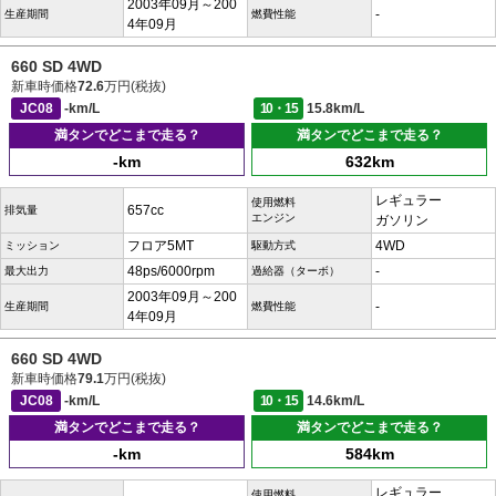
2003年09月～200
-
生産期間
燃費性能
4年09月
660 SD 4WD
新車時価格
72.6
万円(税抜)
JC08
-km/L
10・15
15.8km/L
満タンでどこまで走る？
満タンでどこまで走る？
-km
632km
レギュラー
使用燃料
657cc
排気量
エンジン
ガソリン
フロア5MT
4WD
ミッション
駆動方式
48ps/6000rpm
-
最大出力
過給器（ターボ）
2003年09月～200
-
生産期間
燃費性能
4年09月
660 SD 4WD
新車時価格
79.1
万円(税抜)
JC08
-km/L
10・15
14.6km/L
満タンでどこまで走る？
満タンでどこまで走る？
-km
584km
レギュラー
使用燃料