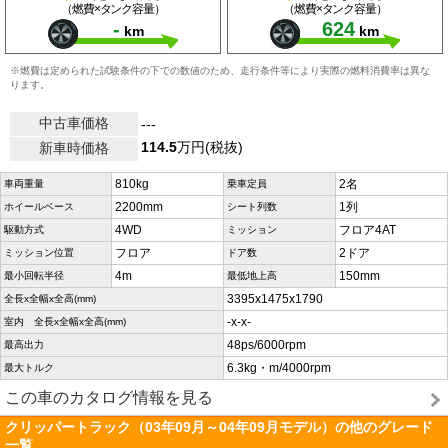
（燃費×タンク容量）
（燃費×タンク容量）
-
624
km
km
※燃費は定められた試験条件の下での数値のため、走行条件等により実際の燃料消費率は異な
ります。
中古車価格
---
114.5
万円(税抜)
新車時価格
810kg
2名
車両重量
乗車定員
2200mm
1列
ホイールベース
シート列数
4WD
フロア4AT
駆動方式
ミッション
フロア
2ドア
ミッション位置
ドア数
4m
150mm
最小回転半径
最低地上高
3395x1475x1790
全長x全幅x全高(mm)
-x-x-
室内 全長x全幅x全高(mm)
48ps/6000rpm
最高出力
6.3kg・m/4000rpm
最大トルク
この車のカタログ情報を見る
クリッパートラック（03年09月～04年09月モデル）の他のグレード
一覧