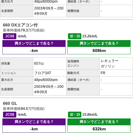
48ps/6000rpm
-
最大出力
過給器（ターボ）
2003年09月～200
-
生産期間
燃費性能
4年09月
660 DXエアコン付
新車時価格
79.3
万円(税抜)
JC08
-km/L
10・15
15.2km/L
満タンでどこまで走る？
満タンでどこまで走る？
-km
608km
レギュラー
使用燃料
657cc
排気量
エンジン
ガソリン
フロア3AT
FR
ミッション
駆動方式
48ps/6000rpm
-
最大出力
過給器（ターボ）
2003年09月～200
-
生産期間
燃費性能
4年09月
660 GL
新車時価格
94.5
万円(税抜)
JC08
-km/L
10・15
15.8km/L
満タンでどこまで走る？
満タンでどこまで走る？
-km
632km