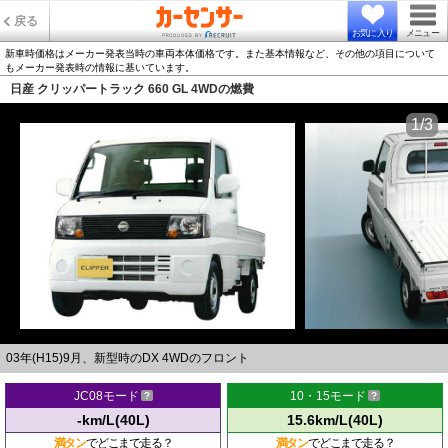
戻る
お気に入り
メニュー
新車時価格はメーカー発表当時の車両本体価格です。また基本情報など、その他の項目について
もメーカー発表時の情報に基いています。
日産 クリッパートラック 660 GL 4WDの燃費
1/3
03年(H15)9月、新型時のDX 4WDのフロント
JC08モード
10・15モード
-km/L(40L)
15.6km/L(40L)
満タン
でどこまで走る？
満タン
でどこまで走る？