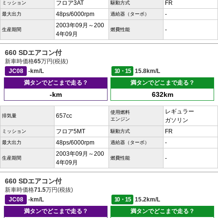
フロア3AT
FR
ミッション
駆動方式
48ps/6000rpm
-
最大出力
過給器（ターボ）
2003年09月～200
-
生産期間
燃費性能
4年09月
660 SDエアコン付
新車時価格
65
万円(税抜)
JC08
-km/L
10・15
15.8km/L
満タンでどこまで走る？
満タンでどこまで走る？
-km
632km
レギュラー
使用燃料
657cc
排気量
エンジン
ガソリン
フロア5MT
FR
ミッション
駆動方式
48ps/6000rpm
-
最大出力
過給器（ターボ）
2003年09月～200
-
生産期間
燃費性能
4年09月
660 SDエアコン付
新車時価格
71.5
万円(税抜)
JC08
-km/L
10・15
15.2km/L
満タンでどこまで走る？
満タンでどこまで走る？