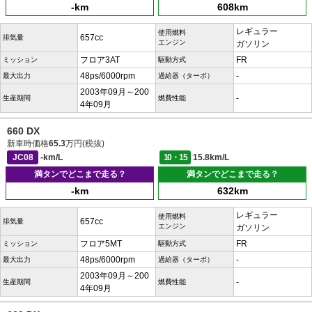
-km
608km
レギュラー
使用燃料
657cc
排気量
エンジン
ガソリン
フロア3AT
FR
ミッション
駆動方式
48ps/6000rpm
-
最大出力
過給器（ターボ）
2003年09月～200
-
生産期間
燃費性能
4年09月
660 DX
新車時価格
65.3
万円(税抜)
JC08
-km/L
10・15
15.8km/L
満タンでどこまで走る？
満タンでどこまで走る？
-km
632km
レギュラー
使用燃料
657cc
排気量
エンジン
ガソリン
フロア5MT
FR
ミッション
駆動方式
48ps/6000rpm
-
最大出力
過給器（ターボ）
2003年09月～200
-
生産期間
燃費性能
4年09月