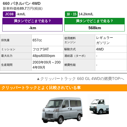
660 パネルバン 4WD
新車時価格
89.7
万円(税抜)
JC08
-km/L
10・15
14.2km/L
満タンでどこまで走る？
満タンでどこまで走る？
-km
568km
レギュラー
使用燃料
657cc
排気量
エンジン
ガソリン
フロア3AT
4WD
ミッション
駆動方式
48ps/6000rpm
-
最大出力
過給器（ターボ）
2003年09月～200
-
生産期間
燃費性能
4年09月
▲クリッパートラック 660 GL 4WDの燃費TOPへ
クリッパートラックとよく比較されている車