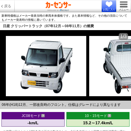
戻る
お気に入り
メニュー
新車時価格はメーカー発表当時の車両本体価格です。また基本情報など、その他の項目について
もメーカー発表時の情報に基いています。
日産 クリッパートラック（07年12月～08年11月）の燃費
1/3
06年(H18)12月、一部改良時のフロント。仕様はグレードにより異なります
JC08モード
10・15モード
-km/L
15.2～17.4km/L