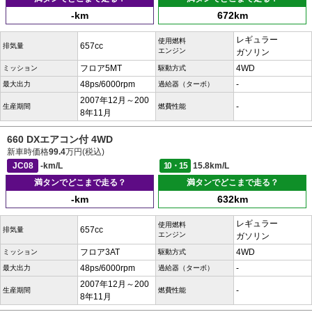
-km
672km
レギュラー
使用燃料
657cc
排気量
エンジン
ガソリン
フロア5MT
4WD
ミッション
駆動方式
48ps/6000rpm
-
最大出力
過給器（ターボ）
2007年12月～200
-
生産期間
燃費性能
8年11月
660 DXエアコン付 4WD
新車時価格
99.4
万円(税込)
JC08
-km/L
10・15
15.8km/L
満タンでどこまで走る？
満タンでどこまで走る？
-km
632km
レギュラー
使用燃料
657cc
排気量
エンジン
ガソリン
フロア3AT
4WD
ミッション
駆動方式
48ps/6000rpm
-
最大出力
過給器（ターボ）
2007年12月～200
-
生産期間
燃費性能
8年11月