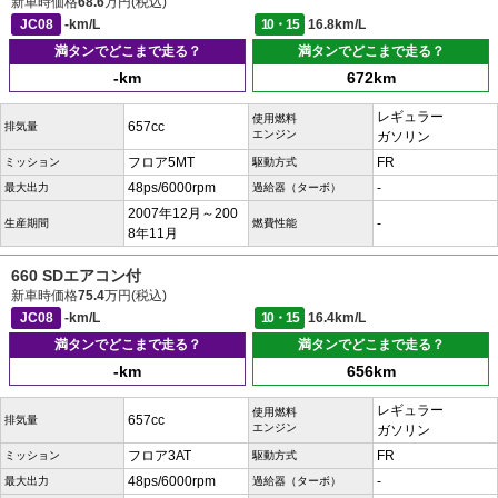
新車時価格
68.6
万円(税込)
JC08
-km/L
10・15
16.8km/L
満タンでどこまで走る？
満タンでどこまで走る？
-km
672km
レギュラー
使用燃料
657cc
排気量
エンジン
ガソリン
フロア5MT
FR
ミッション
駆動方式
48ps/6000rpm
-
最大出力
過給器（ターボ）
2007年12月～200
-
生産期間
燃費性能
8年11月
660 SDエアコン付
新車時価格
75.4
万円(税込)
JC08
-km/L
10・15
16.4km/L
満タンでどこまで走る？
満タンでどこまで走る？
-km
656km
レギュラー
使用燃料
657cc
排気量
エンジン
ガソリン
フロア3AT
FR
ミッション
駆動方式
48ps/6000rpm
-
最大出力
過給器（ターボ）