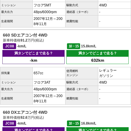
フロア5MT
4WD
ミッション
駆動方式
48ps/6000rpm
-
最大出力
過給器（ターボ）
2007年12月～200
-
生産期間
燃費性能
8年11月
660 SDエアコン付 4WD
新車時価格
91.2
万円(税込)
JC08
-km/L
10・15
15.8km/L
満タンでどこまで走る？
満タンでどこまで走る？
-km
632km
レギュラー
使用燃料
657cc
排気量
エンジン
ガソリン
フロア3AT
4WD
ミッション
駆動方式
48ps/6000rpm
-
最大出力
過給器（ターボ）
2007年12月～200
-
生産期間
燃費性能
8年11月
660 DXエアコン付 4WD
新車時価格
92.6
万円(税込)
JC08
-km/L
10・15
16.8km/L
満タンでどこまで走る？
満タンでどこまで走る？