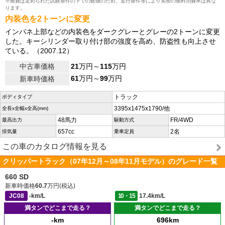
※燃費は定められた試験条件の下での数値のため、走行条件等により実際の燃料消費率は異な
ります。
内装色を2トーンに変更
インパネ上部などの内装色をダークグレーとグレーの2トーンに変更
した。キーシリンダー取り付け部の強度を高め、防盗性も向上させ
ている。（2007.12）
中古車価格
21
万円～
115
万円
61
万円～
99
万円
新車時価格
トラック
ボディタイプ
3395x1475x1790/他
全長x全幅x全高(mm)
48馬力
FR/4WD
最高出力
駆動方式
657cc
2名
排気量
乗車定員
この車のカタログ情報を見る
クリッパートラック（07年12月～08年11月モデル）のグレード一覧
660 SD
新車時価格
60.7
万円(税込)
JC08
-km/L
10・15
17.4km/L
満タンでどこまで走る？
満タンでどこまで走る？
-km
696km