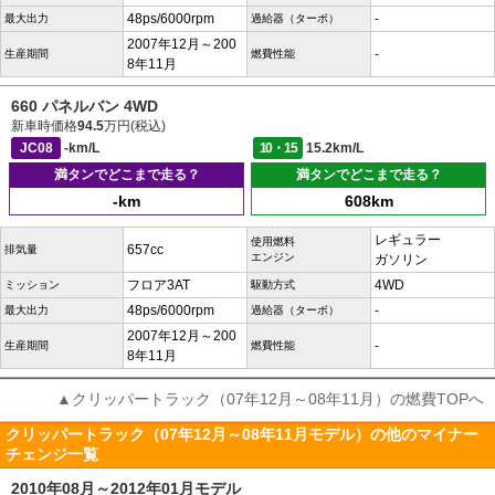
48ps/6000rpm
-
最大出力
過給器（ターボ）
2007年12月～200
-
生産期間
燃費性能
8年11月
660 パネルバン 4WD
新車時価格
94.5
万円(税込)
JC08
-km/L
10・15
15.2km/L
満タンでどこまで走る？
満タンでどこまで走る？
-km
608km
レギュラー
使用燃料
657cc
排気量
エンジン
ガソリン
フロア3AT
4WD
ミッション
駆動方式
48ps/6000rpm
-
最大出力
過給器（ターボ）
2007年12月～200
-
生産期間
燃費性能
8年11月
▲クリッパートラック（07年12月～08年11月）の燃費TOPへ
クリッパートラック（07年12月～08年11月モデル）の他のマイナー
チェンジ一覧
2010年08月～2012年01月モデル