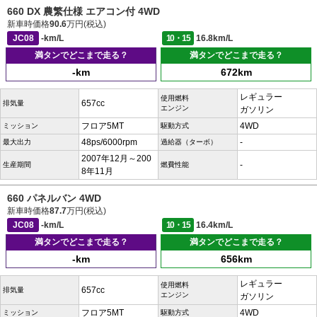
660 DX 農繁仕様 エアコン付 4WD
新車時価格
90.6
万円(税込)
JC08
-km/L
10・15
16.8km/L
満タンでどこまで走る？
満タンでどこまで走る？
-km
672km
レギュラー
使用燃料
657cc
排気量
エンジン
ガソリン
フロア5MT
4WD
ミッション
駆動方式
48ps/6000rpm
-
最大出力
過給器（ターボ）
2007年12月～200
-
生産期間
燃費性能
8年11月
660 パネルバン 4WD
新車時価格
87.7
万円(税込)
JC08
-km/L
10・15
16.4km/L
満タンでどこまで走る？
満タンでどこまで走る？
-km
656km
レギュラー
使用燃料
657cc
排気量
エンジン
ガソリン
フロア5MT
4WD
ミッション
駆動方式