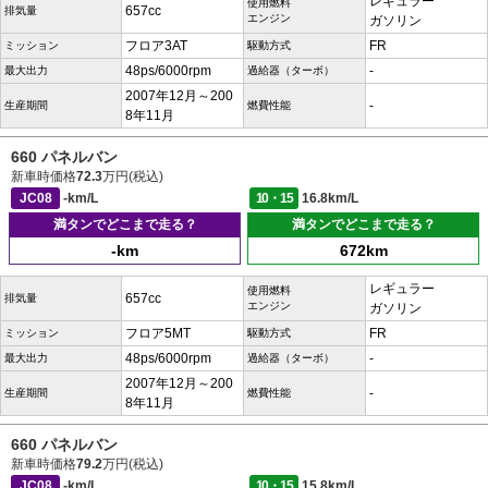
レギュラー
使用燃料
657cc
排気量
エンジン
ガソリン
フロア3AT
FR
ミッション
駆動方式
48ps/6000rpm
-
最大出力
過給器（ターボ）
2007年12月～200
-
生産期間
燃費性能
8年11月
660 パネルバン
新車時価格
72.3
万円(税込)
JC08
-km/L
10・15
16.8km/L
満タンでどこまで走る？
満タンでどこまで走る？
-km
672km
レギュラー
使用燃料
657cc
排気量
エンジン
ガソリン
フロア5MT
FR
ミッション
駆動方式
48ps/6000rpm
-
最大出力
過給器（ターボ）
2007年12月～200
-
生産期間
燃費性能
8年11月
660 パネルバン
新車時価格
79.2
万円(税込)
JC08
-km/L
10・15
15.8km/L