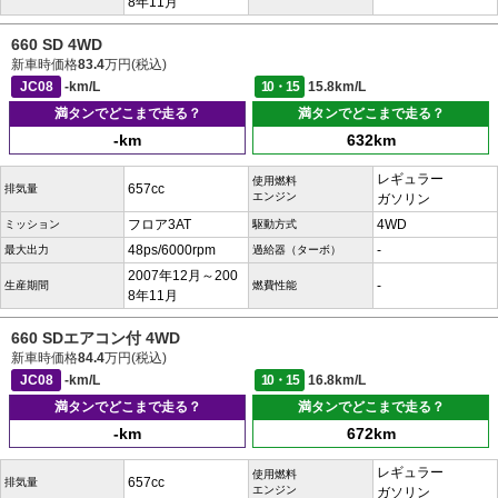
8年11月
660 SD 4WD
新車時価格
83.4
万円(税込)
JC08
-km/L
10・15
15.8km/L
満タンでどこまで走る？
満タンでどこまで走る？
-km
632km
レギュラー
使用燃料
657cc
排気量
エンジン
ガソリン
フロア3AT
4WD
ミッション
駆動方式
48ps/6000rpm
-
最大出力
過給器（ターボ）
2007年12月～200
-
生産期間
燃費性能
8年11月
660 SDエアコン付 4WD
新車時価格
84.4
万円(税込)
JC08
-km/L
10・15
16.8km/L
満タンでどこまで走る？
満タンでどこまで走る？
-km
672km
レギュラー
使用燃料
657cc
排気量
エンジン
ガソリン