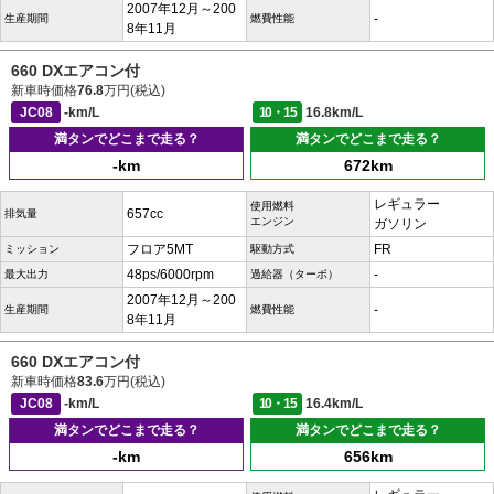
2007年12月～200
-
生産期間
燃費性能
8年11月
660 DXエアコン付
新車時価格
76.8
万円(税込)
JC08
-km/L
10・15
16.8km/L
満タンでどこまで走る？
満タンでどこまで走る？
-km
672km
レギュラー
使用燃料
657cc
排気量
エンジン
ガソリン
フロア5MT
FR
ミッション
駆動方式
48ps/6000rpm
-
最大出力
過給器（ターボ）
2007年12月～200
-
生産期間
燃費性能
8年11月
660 DXエアコン付
新車時価格
83.6
万円(税込)
JC08
-km/L
10・15
16.4km/L
満タンでどこまで走る？
満タンでどこまで走る？
-km
656km