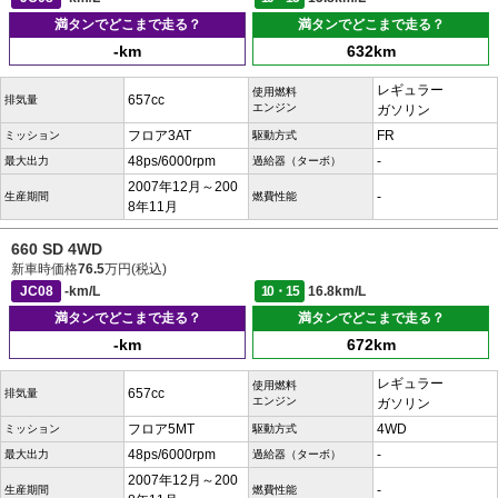
満タンでどこまで走る？
満タンでどこまで走る？
-km
632km
レギュラー
使用燃料
657cc
排気量
エンジン
ガソリン
フロア3AT
FR
ミッション
駆動方式
48ps/6000rpm
-
最大出力
過給器（ターボ）
2007年12月～200
-
生産期間
燃費性能
8年11月
660 SD 4WD
新車時価格
76.5
万円(税込)
JC08
-km/L
10・15
16.8km/L
満タンでどこまで走る？
満タンでどこまで走る？
-km
672km
レギュラー
使用燃料
657cc
排気量
エンジン
ガソリン
フロア5MT
4WD
ミッション
駆動方式
48ps/6000rpm
-
最大出力
過給器（ターボ）
2007年12月～200
-
生産期間
燃費性能