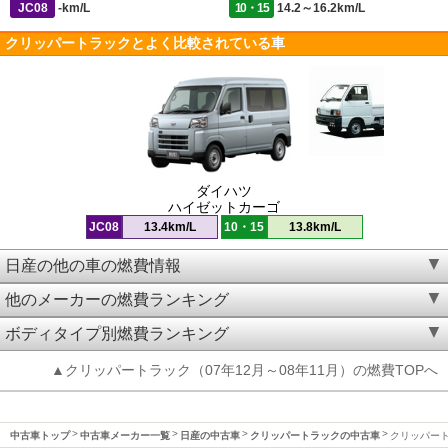
JC08
-km/L
10・15
14.2～16.2km/L
クリッパートラックとよく比較されている車
ダイハツ
ハイゼットカーゴ
JC08
13.4km/L
10・15
13.8km/L
日産の他の車の燃費情報
他のメーカーの燃費ランキング
ボディタイプ別燃費ランキング
▲クリッパートラック（07年12月～08年11月）の燃費TOPへ
中古車トップ
中古車メーカー一覧
日産の中古車
クリッパートラックの中古車
クリッパート