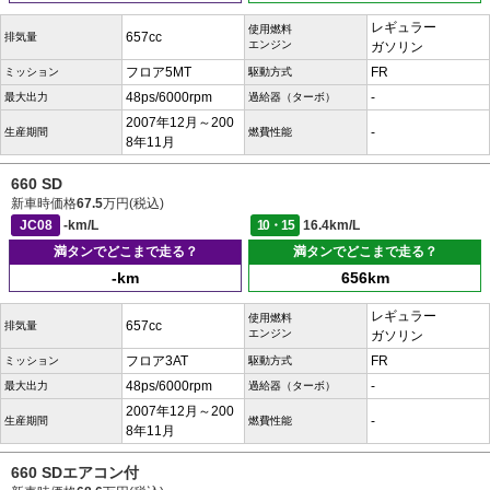
レギュラー
使用燃料
657cc
排気量
エンジン
ガソリン
フロア5MT
FR
ミッション
駆動方式
48ps/6000rpm
-
最大出力
過給器（ターボ）
2007年12月～200
-
生産期間
燃費性能
8年11月
660 SD
新車時価格
67.5
万円(税込)
JC08
-km/L
10・15
16.4km/L
満タンでどこまで走る？
満タンでどこまで走る？
-km
656km
レギュラー
使用燃料
657cc
排気量
エンジン
ガソリン
フロア3AT
FR
ミッション
駆動方式
48ps/6000rpm
-
最大出力
過給器（ターボ）
2007年12月～200
-
生産期間
燃費性能
8年11月
660 SDエアコン付