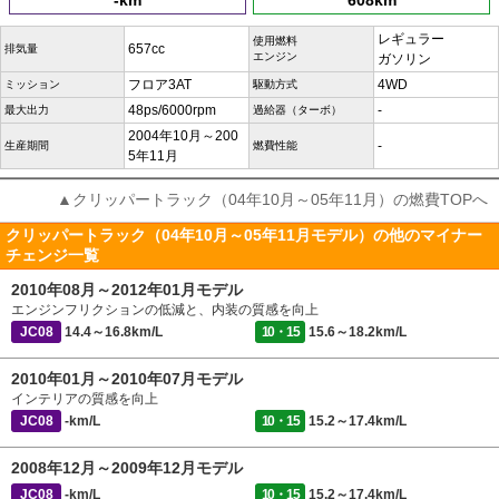
-km
608km
レギュラー
使用燃料
657cc
排気量
エンジン
ガソリン
フロア3AT
4WD
ミッション
駆動方式
48ps/6000rpm
-
最大出力
過給器（ターボ）
2004年10月～200
-
生産期間
燃費性能
5年11月
▲クリッパートラック（04年10月～05年11月）の燃費TOPへ
クリッパートラック（04年10月～05年11月モデル）の他のマイナー
チェンジ一覧
2010年08月～2012年01月モデル
エンジンフリクションの低減と、内装の質感を向上
JC08
14.4～16.8km/L
10・15
15.6～18.2km/L
2010年01月～2010年07月モデル
インテリアの質感を向上
JC08
-km/L
10・15
15.2～17.4km/L
2008年12月～2009年12月モデル
JC08
-km/L
10・15
15.2～17.4km/L