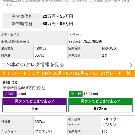
※燃費は定められた試験条件の下での数値のため、走行条件等により実際の燃料消費率は異な
ります。
中古車価格
22
万円～
55
万円
60
万円～
99
万円
新車時価格
トラック
ボディタイプ
3395x1475x1790/他
全長x全幅x全高(mm)
48馬力
FR/4WD
最高出力
駆動方式
657cc
2名
排気量
乗車定員
この車のカタログ情報を見る
クリッパートラック（04年10月～05年11月モデル）のグレード一覧
660 DX
新車時価格
68.6
万円(税込)
JC08
-km/L
10・15
16.8km/L
満タンでどこまで走る？
満タンでどこまで走る？
-km
672km
レギュラー
使用燃料
657cc
排気量
エンジン
ガソリン
フロア5MT
FR
ミッション
駆動方式