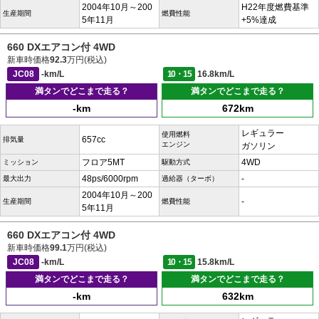
2004年10月～200
H22年度燃費基準
生産期間
燃費性能
5年11月
+5%達成
660 DXエアコン付 4WD
新車時価格
92.3
万円(税込)
JC08
-km/L
10・15
16.8km/L
満タンでどこまで走る？
満タンでどこまで走る？
-km
672km
レギュラー
使用燃料
657cc
排気量
エンジン
ガソリン
フロア5MT
4WD
ミッション
駆動方式
48ps/6000rpm
-
最大出力
過給器（ターボ）
2004年10月～200
-
生産期間
燃費性能
5年11月
660 DXエアコン付 4WD
新車時価格
99.1
万円(税込)
JC08
-km/L
10・15
15.8km/L
満タンでどこまで走る？
満タンでどこまで走る？
-km
632km