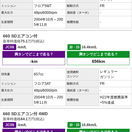
フロア5MT
FR
ミッション
駆動方式
48ps/6000rpm
-
最大出力
過給器（ターボ）
2004年10月～200
-
生産期間
燃費性能
5年11月
660 SDエアコン付
新車時価格
75.1
万円(税込)
JC08
-km/L
10・15
16.4km/L
満タンでどこまで走る？
満タンでどこまで走る？
-km
656km
レギュラー
使用燃料
657cc
排気量
エンジン
ガソリン
フロア3AT
FR
ミッション
駆動方式
48ps/6000rpm
-
最大出力
過給器（ターボ）
2004年10月～200
H22年度燃費基準
生産期間
燃費性能
5年11月
+5%達成
660 SDエアコン付 4WD
新車時価格
84.1
万円(税込)
JC08
-km/L
10・15
16.8km/L