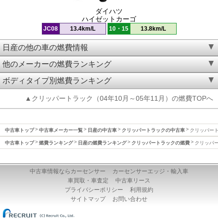
ダイハツ
ハイゼットカーゴ
JC08
13.4km/L
10・15
13.8km/L
日産の他の車の燃費情報
他のメーカーの燃費ランキング
ボディタイプ別燃費ランキング
▲クリッパートラック（04年10月～05年11月）の燃費TOPへ
中古車トップ
中古車メーカー一覧
日産の中古車
クリッパートラックの中古車
クリッパート
中古車トップ
燃費ランキング
日産の燃費ランキング
クリッパートラックの燃費
クリッパー
中古車情報ならカーセンサー
カーセンサーエッジ・輸入車
車買取・車査定
中古車リース
プライバシーポリシー
利用規約
サイトマップ
お問い合わせ