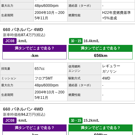
48ps/6000rpm
-
最大出力
過給器（ターボ）
2004年10月～200
H22年度燃費基準
生産期間
燃費性能
5年11月
+5%達成
660 パネルバン 4WD
新車時価格
87.4
万円(税込)
JC08
-km/L
10・15
16.4km/L
満タンでどこまで走る？
満タンでどこまで走る？
-km
656km
レギュラー
使用燃料
657cc
排気量
エンジン
ガソリン
フロア5MT
4WD
ミッション
駆動方式
48ps/6000rpm
-
最大出力
過給器（ターボ）
2004年10月～200
-
生産期間
燃費性能
5年11月
660 パネルバン 4WD
新車時価格
94.2
万円(税込)
JC08
-km/L
10・15
15.2km/L
満タンでどこまで走る？
満タンでどこまで走る？