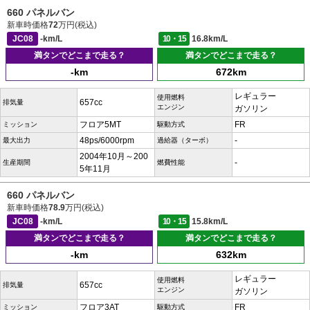
660 パネルバン
新車時価格
72
万円(税込)
JC08
-km/L
10・15
16.8km/L
満タンでどこまで走る？
満タンでどこまで走る？
-km
672km
レギュラー
使用燃料
657cc
排気量
エンジン
ガソリン
フロア5MT
FR
ミッション
駆動方式
48ps/6000rpm
-
最大出力
過給器（ターボ）
2004年10月～200
-
生産期間
燃費性能
5年11月
660 パネルバン
新車時価格
78.9
万円(税込)
JC08
-km/L
10・15
15.8km/L
満タンでどこまで走る？
満タンでどこまで走る？
-km
632km
レギュラー
使用燃料
657cc
排気量
エンジン
ガソリン
フロア3AT
FR
ミッション
駆動方式