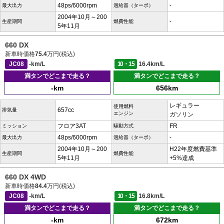
48ps/6000rpm
-
最大出力
過給器（ターボ）
2004年10月～200
-
生産期間
燃費性能
5年11月
660 DX
新車時価格
75.4
万円(税込)
JC08
-km/L
10・15
16.4km/L
満タンでどこまで走る？
満タンでどこまで走る？
-km
656km
レギュラー
使用燃料
657cc
排気量
エンジン
ガソリン
フロア3AT
FR
ミッション
駆動方式
48ps/6000rpm
-
最大出力
過給器（ターボ）
2004年10月～200
H22年度燃費基準
生産期間
燃費性能
5年11月
+5%達成
660 DX 4WD
新車時価格
84.4
万円(税込)
JC08
-km/L
10・15
16.8km/L
満タンでどこまで走る？
満タンでどこまで走る？
-km
672km