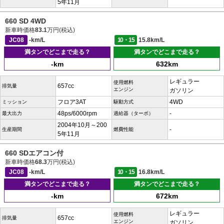
5年11月
660 SD 4WD
新車時価格
83.1
万円(税込)
JC08
-km/L
10・15
15.8km/L
満タンでどこまで走る？
満タンでどこまで走る？
-km
632km
レギュラー
使用燃料
657cc
排気量
エンジン
ガソリン
フロア3AT
4WD
ミッション
駆動方式
48ps/6000rpm
-
最大出力
過給器（ターボ）
2004年10月～200
-
生産期間
燃費性能
5年11月
660 SDエアコン付
新車時価格
68.3
万円(税込)
JC08
-km/L
10・15
16.8km/L
満タンでどこまで走る？
満タンでどこまで走る？
-km
672km
レギュラー
使用燃料
657cc
排気量
エンジン
ガソリン