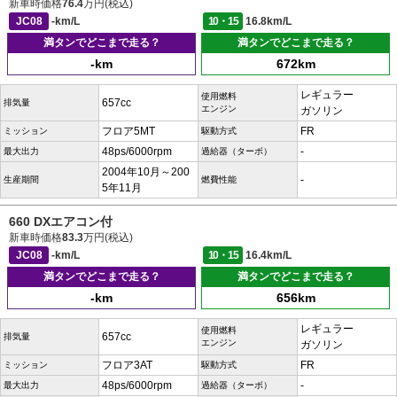
新車時価格
76.4
万円(税込)
JC08
-km/L
10・15
16.8km/L
満タンでどこまで走る？
満タンでどこまで走る？
-km
672km
レギュラー
使用燃料
657cc
排気量
エンジン
ガソリン
フロア5MT
FR
ミッション
駆動方式
48ps/6000rpm
-
最大出力
過給器（ターボ）
2004年10月～200
-
生産期間
燃費性能
5年11月
660 DXエアコン付
新車時価格
83.3
万円(税込)
JC08
-km/L
10・15
16.4km/L
満タンでどこまで走る？
満タンでどこまで走る？
-km
656km
レギュラー
使用燃料
657cc
排気量
エンジン
ガソリン
フロア3AT
FR
ミッション
駆動方式
48ps/6000rpm
-
最大出力
過給器（ターボ）