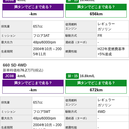
JC08
-km/L
10・15
16.4km/L
満タンでどこまで走る？
満タンでどこまで走る？
-km
656km
レギュラー
使用燃料
657cc
排気量
エンジン
ガソリン
フロア3AT
FR
ミッション
駆動方式
48ps/6000rpm
-
最大出力
過給器（ターボ）
2004年10月～200
H22年度燃費基準
生産期間
燃費性能
5年11月
+5%達成
660 SD 4WD
新車時価格
76.2
万円(税込)
JC08
-km/L
10・15
16.8km/L
満タンでどこまで走る？
満タンでどこまで走る？
-km
672km
レギュラー
使用燃料
657cc
排気量
エンジン
ガソリン
フロア5MT
4WD
ミッション
駆動方式
48ps/6000rpm
-
最大出力
過給器（ターボ）
2004年10月～200
-
生産期間
燃費性能