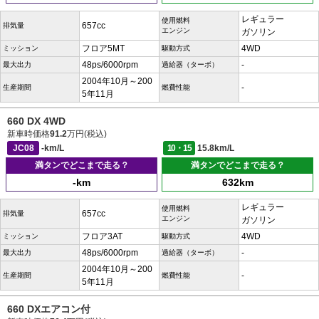
レギュラー
使用燃料
657cc
排気量
エンジン
ガソリン
フロア5MT
4WD
ミッション
駆動方式
48ps/6000rpm
-
最大出力
過給器（ターボ）
2004年10月～200
-
生産期間
燃費性能
5年11月
660 DX 4WD
新車時価格
91.2
万円(税込)
JC08
-km/L
10・15
15.8km/L
満タンでどこまで走る？
満タンでどこまで走る？
-km
632km
レギュラー
使用燃料
657cc
排気量
エンジン
ガソリン
フロア3AT
4WD
ミッション
駆動方式
48ps/6000rpm
-
最大出力
過給器（ターボ）
2004年10月～200
-
生産期間
燃費性能
5年11月
660 DXエアコン付