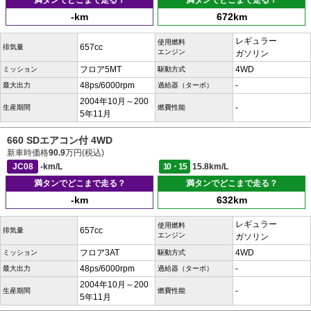
満タンでどこまで走る？
満タンでどこまで走る？
-km
672km
レギュラー
使用燃料
657cc
排気量
エンジン
ガソリン
フロア5MT
4WD
ミッション
駆動方式
48ps/6000rpm
-
最大出力
過給器（ターボ）
2004年10月～200
-
生産期間
燃費性能
5年11月
660 SDエアコン付 4WD
新車時価格
90.9
万円(税込)
JC08
-km/L
10・15
15.8km/L
満タンでどこまで走る？
満タンでどこまで走る？
-km
632km
レギュラー
使用燃料
657cc
排気量
エンジン
ガソリン
フロア3AT
4WD
ミッション
駆動方式
48ps/6000rpm
-
最大出力
過給器（ターボ）
2004年10月～200
-
生産期間
燃費性能
5年11月