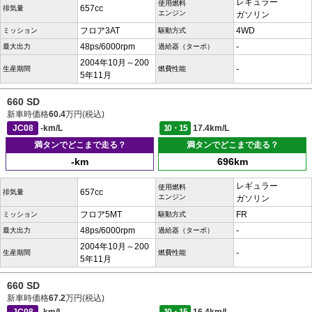
レギュラー
使用燃料
657cc
排気量
エンジン
ガソリン
フロア3AT
4WD
ミッション
駆動方式
48ps/6000rpm
-
最大出力
過給器（ターボ）
2004年10月～200
-
生産期間
燃費性能
5年11月
660 SD
新車時価格
60.4
万円(税込)
JC08
-km/L
10・15
17.4km/L
満タンでどこまで走る？
満タンでどこまで走る？
-km
696km
レギュラー
使用燃料
657cc
排気量
エンジン
ガソリン
フロア5MT
FR
ミッション
駆動方式
48ps/6000rpm
-
最大出力
過給器（ターボ）
2004年10月～200
-
生産期間
燃費性能
5年11月
660 SD
新車時価格
67.2
万円(税込)