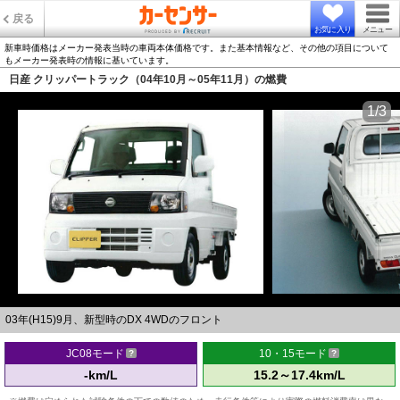
戻る
お気に入り
メニュー
新車時価格はメーカー発表当時の車両本体価格です。また基本情報など、その他の項目について
もメーカー発表時の情報に基いています。
日産 クリッパートラック（04年10月～05年11月）の燃費
1/3
03年(H15)9月、新型時のDX 4WDのフロント
JC08モード
10・15モード
-km/L
15.2～17.4km/L