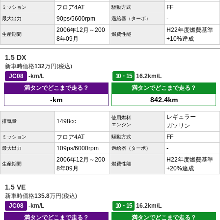
フロア4AT
FF
ミッション
駆動方式
90ps/5600rpm
-
最大出力
過給器（ターボ）
2006年12月～200
H22年度燃費基準
生産期間
燃費性能
8年09月
+10%達成
1.5 DX
新車時価格
132
万円(税込)
JC08
-km/L
10・15
16.2km/L
満タンでどこまで走る？
満タンでどこまで走る？
-km
842.4km
レギュラー
使用燃料
1498cc
排気量
エンジン
ガソリン
フロア4AT
FF
ミッション
駆動方式
109ps/6000rpm
-
最大出力
過給器（ターボ）
2006年12月～200
H22年度燃費基準
生産期間
燃費性能
8年09月
+20%達成
1.5 VE
新車時価格
135.8
万円(税込)
JC08
-km/L
10・15
16.2km/L
満タンでどこまで走る？
満タンでどこまで走る？