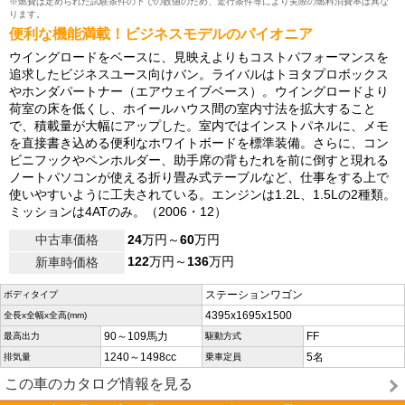
※燃費は定められた試験条件の下での数値のため、走行条件等により実際の燃料消費率は異な
ります。
便利な機能満載！ビジネスモデルのパイオニア
ウイングロードをベースに、見映えよりもコストパフォーマンスを
追求したビジネスユース向けバン。ライバルはトヨタプロボックス
やホンダパートナー（エアウェイブベース）。ウイングロードより
荷室の床を低くし、ホイールハウス間の室内寸法を拡大すること
で、積載量が大幅にアップした。室内ではインストパネルに、メモ
を直接書き込める便利なホワイトボードを標準装備。さらに、コン
ビニフックやペンホルダー、助手席の背もたれを前に倒すと現れる
ノートパソコンが使える折り畳み式テーブルなど、仕事をする上で
使いやすいように工夫されている。エンジンは1.2L、1.5Lの2種類。
ミッションは4ATのみ。（2006・12）
中古車価格
24
万円～
60
万円
122
万円～
136
万円
新車時価格
ステーションワゴン
ボディタイプ
4395x1695x1500
全長x全幅x全高(mm)
90～109馬力
FF
最高出力
駆動方式
1240～1498cc
5名
排気量
乗車定員
この車のカタログ情報を見る