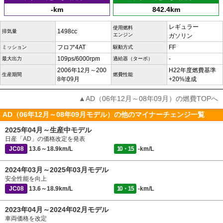
-km
842.4km
レギュラー
使用燃料
1498cc
排気量
エンジン
ガソリン
フロア4AT
FF
ミッション
駆動方式
109ps/6000rpm
-
最大出力
過給器（ターボ）
2006年12月～200
H22年度燃費基準
生産期間
燃費性能
8年09月
+20%達成
▲AD（06年12月～08年09月）の燃費TOPへ
AD（06年12月～08年09月モデル）の他のマイナーチェンジ一覧
2025年04月～生産中モデル
日産「AD」の価格改定を発表
JC08
13.6～18.9km/L
10・15
-km/L
2024年03月～2025年03月モデル
安全性能を向上
JC08
13.6～18.9km/L
10・15
-km/L
2023年04月～2024年02月モデル
車両価格を改定