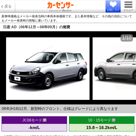
戻る
お気に入り
メニュー
新車時価格はメーカー発表当時の車両本体価格です。また基本情報など、その他の項目について
もメーカー発表時の情報に基いています。
日産 AD（06年12月～08年09月）の燃費
1/10
06年(H18)12月、新型時のフロント。仕様はグレードにより異なります
JC08モード
10・15モード
-km/L
15.8～16.2km/L