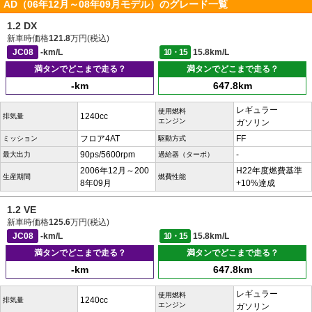
AD（06年12月～08年09月モデル）のグレード一覧
1.2 DX
新車時価格
121.8
万円(税込)
JC08
-km/L
10・15
15.8km/L
満タンでどこまで走る？
満タンでどこまで走る？
-km
647.8km
レギュラー
使用燃料
1240cc
排気量
エンジン
ガソリン
フロア4AT
FF
ミッション
駆動方式
90ps/5600rpm
-
最大出力
過給器（ターボ）
2006年12月～200
H22年度燃費基準
生産期間
燃費性能
8年09月
+10%達成
1.2 VE
新車時価格
125.6
万円(税込)
JC08
-km/L
10・15
15.8km/L
満タンでどこまで走る？
満タンでどこまで走る？
-km
647.8km
レギュラー
使用燃料
1240cc
排気量
エンジン
ガソリン